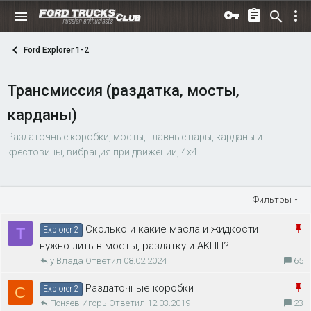
Ford Explorer 1-2
Трансмиссия (раздатка, мосты,
карданы)
Раздаточные коробки, мосты, главные пары, карданы и
крестовины, вибрация при движении, 4х4
Фильтры
З
Сколько и какие масла и жидкости
T
Explorer 2
а
нужно лить в мосты, раздатку и АКПП?
у Влада
08.02.2024
65
к
р
З
Раздаточные коробки
С
Explorer 2
е
Поняев Игорь
12.03.2019
23
а