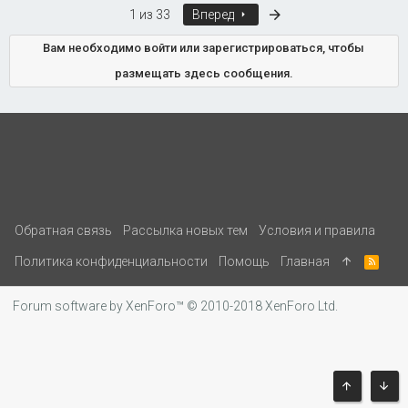
Последняя
1 из 33
Вперед
Вам необходимо войти или зарегистрироваться, чтобы
размещать здесь сообщения.
Обратная связь
Рассылка новых тем
Условия и правила
Политика конфиденциальности
Помощь
Главная
R
S
S
Forum software by XenForo™
© 2010-2018 XenForo Ltd.
ВВЕРХ
СНИ