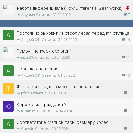
п
к
л
З
Работа диференциала (How Differential Gear works)
р
е
Акулыч
03.08.2012
7
а
е
н
к
п
о
р
л
Постоянно выходит из строя левая передняя ступица
А
е
е
Андрей 041
30.03.2025
19
п
н
л
Ремонт полуоси explorer 1
о
иван30
29.01.2025
11
е
н
Пропало сцепление.
А
о
Андрей 041
01.07.2024
13
Железо из заднего моста на опознание
Т
pferd
26.04.2024
1
Коробка или раздатка ?
Ю
Юрий 69
14.04.2024
2
Соответствие главной пары размеру колес
А
Gudwin
18.02.2024
1