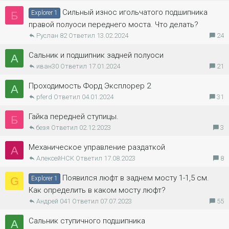
Сильный износ игольчатого подшипника
Б
Explorer 1
правой полуоси переднего моста. Что делать?
Руслан 82
13.02.2024
24
Сальник и подшипник задней полуоси
А
иван30
17.01.2024
21
Проходимость Форд Эксплорер 2
А
pferd
04.01.2024
31
Гайка передней ступицы.
Б
безя
02.12.2023
3
Механическое управление раздаткой
А
АлексейНСК
17.08.2023
8
Появился люфт в заднем мосту 1-1,5 см.
G
Explorer 1
Как определить в каком мосту люфт?
Андрей 041
07.07.2023
55
Сальник ступичного подшипника
А