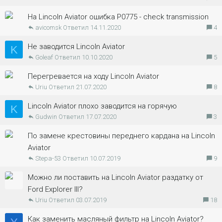
На Lincoln Aviator ошибка Р0775 - check transmission
avicomsk
14.11.2020
4
Не заводится Lincoln Aviator
K
Goleaf
10.10.2020
5
Перегревается на ходу Lincoln Aviator
Uriu
21.07.2020
8
Lincoln Aviator плохо заводится на горячую
K
Gudwin
17.07.2020
3
По замене крестовины переднего кардана на Lincoln
Aviator
Stepa-53
10.07.2019
9
Можно ли поставить на Lincoln Aviator раздатку от
Ford Explorer III?
Uriu
03.07.2019
18
Как заменить масляный фильтр на Lincoln Aviator?