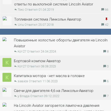
р
е
а
ответы по выхлопной системе Lincoln Aviator
е
н
Токс
01.04.2019
66
к
п
о
р
л
З
Топливная система Линкольн Авиатор
е
е
Uriu
25.07.2018
42
а
п
н
к
л
о
р
е
Повышенные холостые обороты двигателя на Lincoln
е
н
Aviator
п
о
Кот27
24.04.2024
8
л
е
Бортовой компом Авиатор
К
Кот27
08.08.2023
0
н
о
Капиталка мотора - нет масла в головке
К
завхоз
11.06.2023
6
Свечи для двигателя 4,6 на Линкольн-Авиатор
у Влада
09.12.2022
7
На Lincoln Aviator загорается лампочка давления