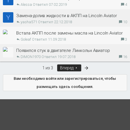
Y
Alessa
07.02.2019
4
Замена-долив жидкости в АКПП на Lincoln Aviator
Y
yasha571
22.12.2018
10
Встала АКПП после замены масла на Lincoln Aviator
Goleaf
11.09.2018
3
Появился стук в двигателе Линкольн Авиатор
DIMON1970
19.07.2018
16
Последняя
1 из 3
Вперед
Вам необходимо войти или зарегистрироваться, чтобы
размещать здесь сообщения.