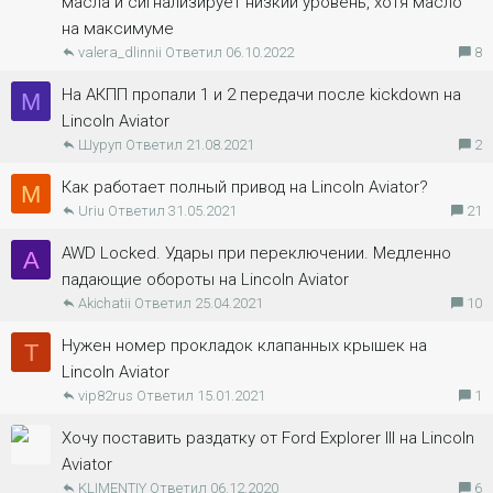
масла и сигнализирует низкий уровень, хотя масло
на максимуме
valera_dlinnii
06.10.2022
8
На АКПП пропали 1 и 2 передачи после kickdown на
M
Lincoln Aviator
Шуруп
21.08.2021
2
Как работает полный привод на Lincoln Aviator?
M
Uriu
31.05.2021
21
AWD Locked. Удары при переключении. Медленно
A
падающие обороты на Lincoln Aviator
Akichatii
25.04.2021
10
Нужен номер прокладок клапанных крышек на
T
Lincoln Aviator
vip82rus
15.01.2021
1
Хочу поставить раздатку от Ford Explorer III на Lincoln
Aviator
KLIMENTIY
06.12.2020
6