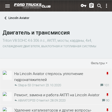
Lincoln Aviator
Двигатель и трансмиссия
Triton V8 SOHC 4.6 306 л.с., АКПП, мосты, карданы, 4х4,
охлаждение двигателя, выхлопная и топливная системы
Фильтры
З
На Lincoln Aviator стерлось уплотнение
а
гидронатяжителей
Stepa-53
23.10.2020
101
к
р
З
Ремонт, замена и работа АКПП на Lincoln Aviator
е
АВИАТОР03
28.09.2020
90
а
п
к
л
З
Удаление катализаторов и другие вопросы-