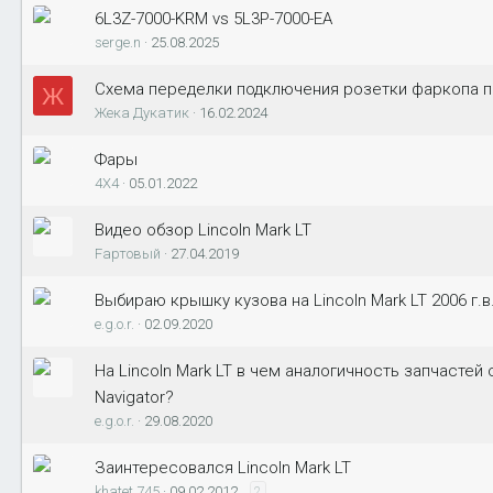
6L3Z-7000-KRM vs 5L3P-7000-EA
serge.n
25.08.2025
Схема переделки подключения розетки фаркопа п
Ж
Жека Дукатик
16.02.2024
Фары
4X4
05.01.2022
Видео обзор Lincoln Mark LT
Fартовый
27.04.2019
Выбираю крышку кузова на Lincoln Mark LT 2006 г.в
e.g.o.r.
02.09.2020
На Lincoln Mark LT в чем аналогичность запчастей с
Navigator?
e.g.o.r.
29.08.2020
Заинтересовался Lincoln Mark LT
khatet 745
09.02.2012
2