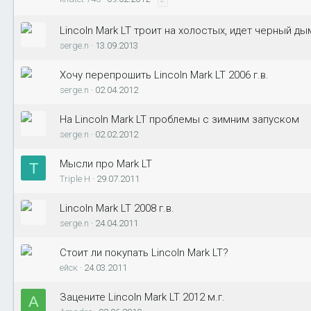
Lincoln Mark LT троит на холостых, идет черный ды
serge.n
13.09.2013
Хочу перепрошить Lincoln Mark LT 2006 г.в.
serge.n
02.04.2012
На Lincoln Mark LT проблемы с зимним запуском
serge.n
02.02.2012
Мысли про Mark LT
T
Triple H
29.07.2011
Lincoln Mark LT 2008 г.в.
serge.n
24.04.2011
Стоит ли покупать Lincoln Mark LT?
ейск
24.03.2011
Зацените Lincoln Mark LT 2012 м.г.
A