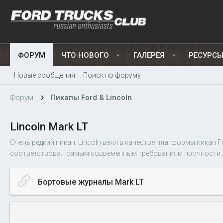
ФОРУМ
ЧТО НОВОГО
ГАЛЕРЕЯ
РЕСУРС
Новые сообщения
Поиск по форуму
Форум
Пикапы Ford & Lincoln
Lincoln Mark LT
Очень редкий пикап. Lincoln взял в качестве платформы пикап
соответствовал самым современным требованиям прочности, 
Бортовые журналы Mark LT