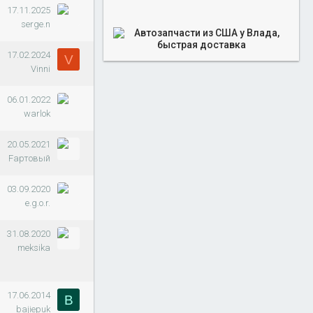
17.11.2025
serge.n
17.02.2024
V
Vinni
06.01.2022
warlok
20.05.2021
Fартовый
03.09.2020
e.g.o.r.
31.08.2020
meksika
17.06.2014
B
bajiepuk