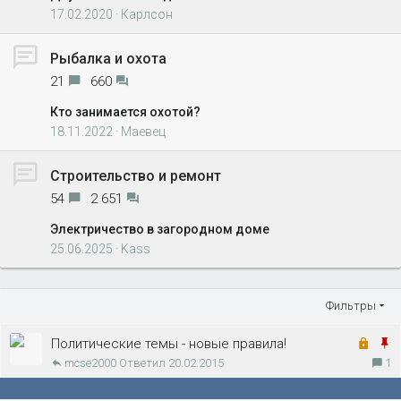
17.02.2020
Карлсон
Рыбалка и охота
21
660
Кто занимается охотой?
18.11.2022
Маевец
Строительство и ремонт
54
2 651
Электричество в загородном доме
25.06.2025
Kass
Фильтры
З
З
Политические темы - новые правила!
mcse2000
20.02.2015
а
1
а
к
к