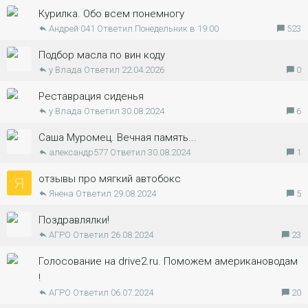
р
р
Курилка. Обо всем понемногу
ы
е
Андрей 041
Понедельник в 19:00
523
т
п
о
л
Подбор масла по вин коду
у Влада
22.04.2026
0
е
н
Реставрация сиденья
о
у Влада
30.08.2024
6
Саша Муромец. Вечная память...
александр577
30.08.2024
1
отзывы про мягкий автобокс
Я
Янена
29.08.2024
5
Поздравлялки!
АГРО
26.08.2024
23
Голосование на drive2.ru. Поможем американоводам
!
АГРО
06.07.2024
20