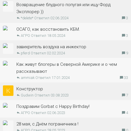
Возвращение блудного попугая или ищу Форд
Эксплорер ))
*delete*
02.06.2024
3
ОСАГО, как восстановить КБМ.
АГРО
18.05.2024
3
завихритель воздуха на инжектор
pferd
02.02.2024
9
Как живут блогеры в Северной Америке и о чем
рассказывают
ammiak
17.01.2024
33
Конструктор
K
Gudwin
03.08.2023
7
Поздравим Gorbat с Happy Birthday!
АГРО
02.06.2023
4
28 мая, с Днём пограничника !
АГРО
28.05.2023
0