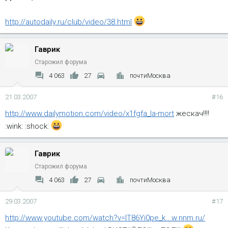
http://autodaily.ru/club/video/38.html
Гаврик
Старожил форума
4 063
27
почтиМосква
21.03.2007
#16
http://www.dailymotion.com/video/x1fgfa_la-mort
жескач!!!!
:wink: :shock:
Гаврик
Старожил форума
4 063
27
почтиМосква
29.03.2007
#17
http://www.youtube.com/watch?v=IT86Yi0pe_k...w.nnm.ru/