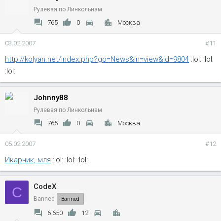
Рулевая по Линкольнам
765
0
Москва
03.02.2007
#11
http://kolyan.net/index.php?go=News&in=view&id=9804
:lol: :lol:
:lol:
Johnny88
Рулевая по Линкольнам
765
0
Москва
05.02.2007
#12
Икарчик, мля
:lol: :lol: :lol:
CodeX
C
Banned
Banned
6 650
12