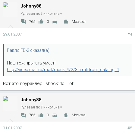
Johnny88
Рулевая по Линкольнам
765
0
Москва
29.01.2007
#4
Павло FB-2 сказал(а):
Наш тож прыгать умеет!
http://video.mail.ru/mail/marik_4/2/3.html?from_catalog=1
Вот это лоурайдер! :shock: :lol: :lol:
Johnny88
Рулевая по Линкольнам
765
0
Москва
31.01.2007
#5