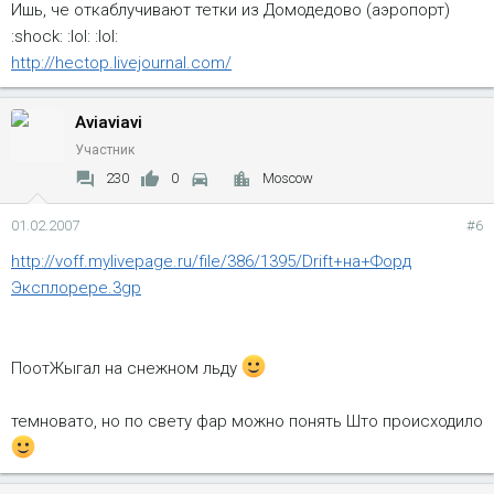
Ишь, че откаблучивают тетки из Домодедово (аэропорт)
:shock: :lol: :lol:
http://hectop.livejournal.com/
Aviaviavi
Участник
230
0
Moscow
01.02.2007
#6
http://voff.mylivepage.ru/file/386/1395/Drift+на+Форд
Эксплорере.3gp
ПоотЖыгал на снежном льду
темновато, но по свету фар можно понять Што происходило