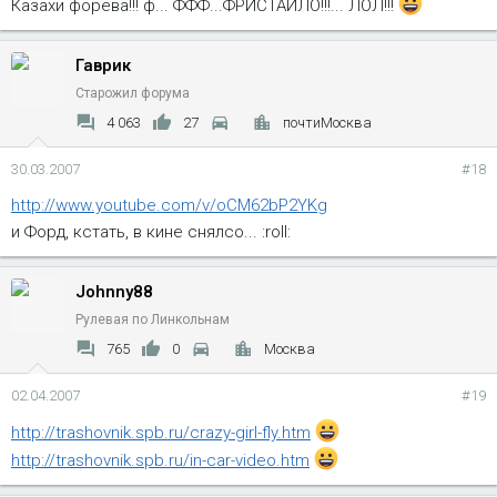
Казахи форева!!! ф... ФФФ...ФРИСТАЙЛО!!!... ЛОЛ!!!
Гаврик
Старожил форума
4 063
27
почтиМосква
30.03.2007
#18
http://www.youtube.com/v/oCM62bP2YKg
и Форд, кстать, в кине снялсо... :roll:
Johnny88
Рулевая по Линкольнам
765
0
Москва
02.04.2007
#19
http://trashovnik.spb.ru/crazy-girl-fly.htm
http://trashovnik.spb.ru/in-car-video.htm