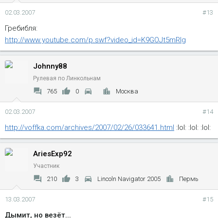
02.03.2007
#13
Гребибля:
http://www.youtube.com/p.swf?video_id=K9GOJt5mRIg
Johnny88
Рулевая по Линкольнам
765
0
Москва
02.03.2007
#14
http://voffka.com/archives/2007/02/26/033641.html
:lol: :lol: :lol:
AriesExp92
Участник
210
3
Lincoln Navigator 2005
Пермь
13.03.2007
#15
Дымит, но везёт...