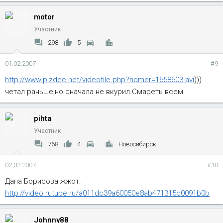
motor
Участник
298
5
01.02.2007
#9
http://www.pizdec.net/videofile.php?nomer=1658603.avi
)))
четал раньше,но сначала не вкурил.Смареть всем.
pihta
Участник
768
4
Новосибирск
02.02.2007
#10
Дана Борисова жжот.
http://video.rutube.ru/a011dc39a60050e8ab471315c0091b0b
Johnny88