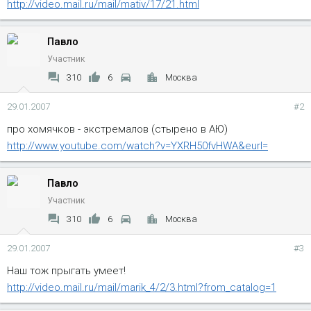
http://video.mail.ru/mail/mativ/17/21.html
Павло
Участник
310
6
Москва
29.01.2007
#2
про хомячков - экстремалов (стырено в АЮ)
http://www.youtube.com/watch?v=YXRH50fvHWA&eurl=
Павло
Участник
310
6
Москва
29.01.2007
#3
Наш тож прыгать умеет!
http://video.mail.ru/mail/marik_4/2/3.html?from_catalog=1