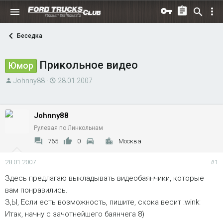
Беседка
Прикольное видео
Юмор
А
Д
Johnny88
28.01.2007
в
а
т
т
о
а
Johnny88
р
н
Рулевая по Линкольнам
т
а
765
0
Москва
е
ч
м
а
28.01.2007
#1
ы
л
Здесь предлагаю выкладывать видеобаянчики, которые
а
вам понравились.
З,Ы, Если есть возможность, пишите, скока весит :wink:
Итак, начну с зачотнейшего баянчега 8)