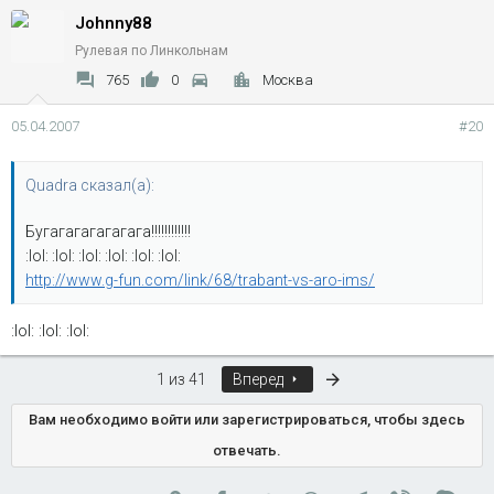
Johnny88
Рулевая по Линкольнам
765
0
Москва
05.04.2007
#20
Quadra сказал(а):
Бугагагагагагага!!!!!!!!!!!!
:lol: :lol: :lol: :lol: :lol: :lol:
http://www.g-fun.com/link/68/trabant-vs-aro-ims/
:lol: :lol: :lol:
Последняя
1 из 41
Вперед
Вам необходимо войти или зарегистрироваться, чтобы здесь
отвечать.