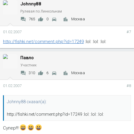
Johnny88
Рулевая по Линкольнам
765
0
Москва
01.02.2007
#7
http://fishki.net/comment.php?id=17249
:lol: :lol: :lol:
Павло
Участник
310
6
Москва
01.02.2007
#8
Johnny88 сказал(а):
http://fishki.net/comment.php?id=17249 :lol: :lol: :lol:
Супер!!!