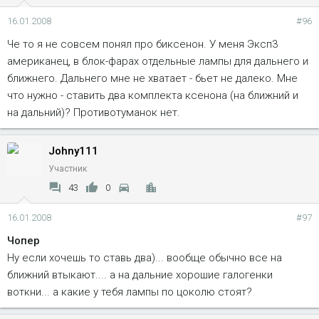
16.01.2008
#96
Че то я не совсем понял про биксенон. У меня Эксп3
американец, в блок-фарах отдельные лампы для дальнего и
ближнего. Дальнего мне не хватает - бьет не далеко. Мне
что нужно - ставить два комплекта ксенона (на ближний и
на дальний)? Противотуманок нет.
Johny111
Участник
43
0
16.01.2008
#97
Чопер
Ну если хочешь то ставь два)... вообще обычно все на
ближний втыкают.... а на дальние хорошие галогенки
воткни... а какие у тебя лампы по цоколю стоят?