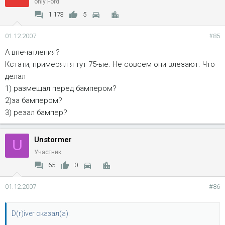
only Ford
1 173
5
01.12.2007
#85
А впечатления?
Кстати, примерял я тут 75-ые. Не совсем они влезают. Что
делал
1) размещал перед бампером?
2)за бампером?
3) резал бампер?
Unstormer
U
Участник
65
0
01.12.2007
#86
D(r)iver сказал(а):