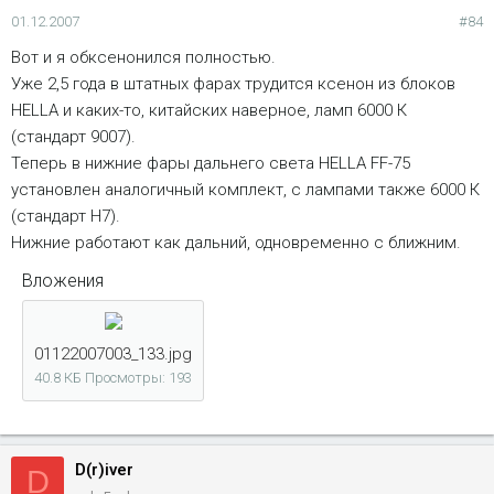
01.12.2007
#84
Вот и я обксенонился полностью.
Уже 2,5 года в штатных фарах трудится ксенон из блоков
HELLA и каких-то, китайских наверное, ламп 6000 К
(стандарт 9007).
Теперь в нижние фары дальнего света HELLA FF-75
установлен аналогичный комплект, с лампами также 6000 К
(стандарт Н7).
Нижние работают как дальний, одновременно с ближним.
Вложения
01122007003_133.jpg
40.8 КБ
Просмотры: 193
D(r)iver
D