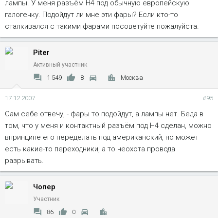
лампы. У меня разъём Н4 под обычную европейскую
галогенку. Подойдут ли мне эти фары? Если кто-то
сталкивался с такими фарами посоветуйте пожалуйста.
Piter
Активный участник
1 549
8
Москва
17.12.2007
#95
Сам себе отвечу, - фары то подойдут, а лампы нет. Беда в
том, что у меня и контактный разъём под Н4 сделан, можно
впринципе его переделать под американский, но может
есть какие-то переходники, а то неохота провода
разрывать.
Чопер
Участник
86
0