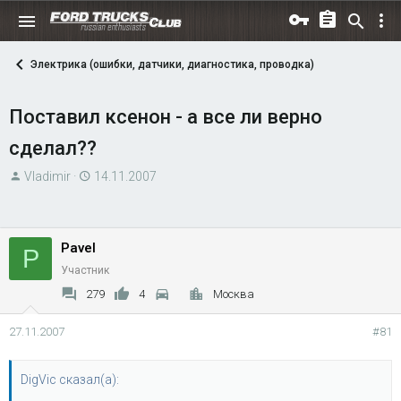
Электрика (ошибки, датчики, диагностика, проводка)
Поставил ксенон - а все ли верно
сделал??
А
Д
Vladimir
14.11.2007
в
а
т
т
о
а
Pavel
P
р
н
Участник
т
а
е
ч
279
4
Москва
м
а
27.11.2007
#81
ы
л
а
DigVic сказал(а):