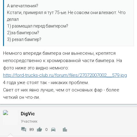
А впечатления?
Кстати, примерял я тут 75-ые. Не совсем они влезают. Что
делал
1) размещал перед бампером?
2)за бампером?
3) резал бампер?
Немного впереди бампера они вынесены, крепятся
непосредственно к хромированной части бампера. На
фото ниже это видно немного:
http://ford-trucks-club.ru/forum/files/27072007002___579.jpg
4 года уже стоят так - никаких проблем.
Свет от них явно лучше, чем от основных фар - более
четкий он что-ли.
DigVic
Участник
89
0