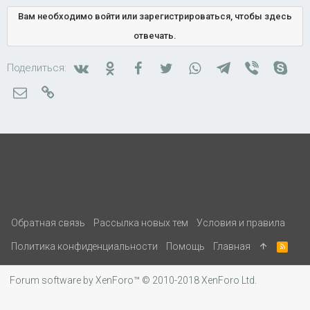
Вам необходимо войти или зарегистрироваться, чтобы здесь
отвечать.
Вконтакте
Одноклассники
Facebook
Twitter
WhatsApp
Telegram
Viber
Skyp
Поделиться:
Электронная почта
Ссылка
Обратная связь
Рассылка новых тем
Условия и правила
Политика конфиденциальности
Помощь
Главная
R
S
S
Forum software by XenForo™
© 2010-2018 XenForo Ltd.