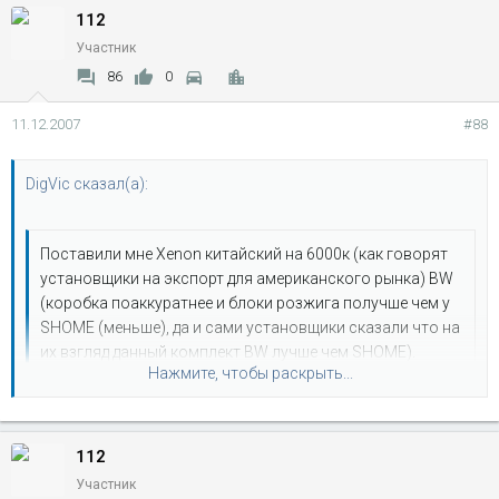
112
Участник
86
0
11.12.2007
#88
DigVic сказал(а):
Поставили мне Xenon китайский на 6000к (как говорят
установщики на экспорт для американского рынка) BW
(коробка поаккуратнее и блоки розжига получше чем у
SHOME (меньше), да и сами установщики сказали что на
их взгляд данный комплект BW лучше чем SHOME).
Нажмите, чтобы раскрыть...
Нажмите, чтобы раскрыть...
А более точное название есть у данного агрегата?
И вообще, соводцы, какой Биксенон лучше поставить
(соот-но цена/качесвто)
112
Участник