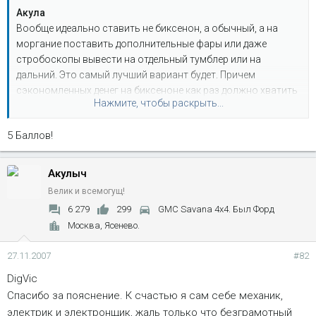
Акула
Вообще идеально ставить не биксенон, а обычный, а на
моргание поставить дополнительные фары или даже
стробоскопы вывести на отдельный тумблер или на
дальний. Это самый лучший вариант будет. Причем
сэкономленных денег на биксеноне как раз должно хватить
Нажмите, чтобы раскрыть...
на комплект дополнительных фар. Думаю что грамотный
электрик без проблем сможет все сделать Вам. Причем доп.
5 Баллов!
фары можно сразу на ближний-дальний взять, еще ярче и
приятнее ездить будет
Акулыч
Велик и всемогущ!
6 279
299
GMC Savana 4x4. Был Форд
Москва, Ясенево.
27.11.2007
#82
DigVic
Спасибо за пояснение. К счастью я сам себе механик,
электрик и электронщик, жаль только что безграмотный