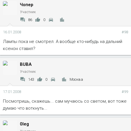
Чопер
Участник
86
0
16.01.2008
#98
Лампы пока не смотрел. А вообще кто-нибудь на дальний
ксенон ставил?
BUBA
Участник
143
0
Москва
17.01.2008
#99
Посмотришь, скажешь... сам мучаюсь со светом, вот тоже
думаю что воткнуть...
0leg