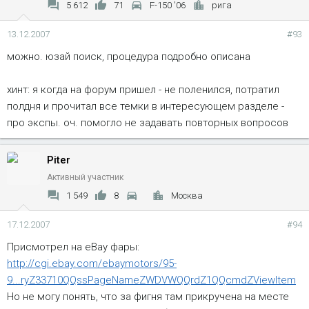
5 612
71
F-150 '06
рига
13.12.2007
#93
можно. юзай поиск, процедура подробно описана
хинт: я когда на форум пришел - не поленился, потратил
полдня и прочитал все темки в интересующем разделе -
про экспы. оч. помогло не задавать повторных вопросов
Piter
Активный участник
1 549
8
Москва
17.12.2007
#94
Присмотрел на eBay фары:
http://cgi.ebay.com/ebaymotors/95-
9...ryZ33710QQssPageNameZWDVWQQrdZ1QQcmdZViewItem
Но не могу понять, что за фигня там прикручена на месте