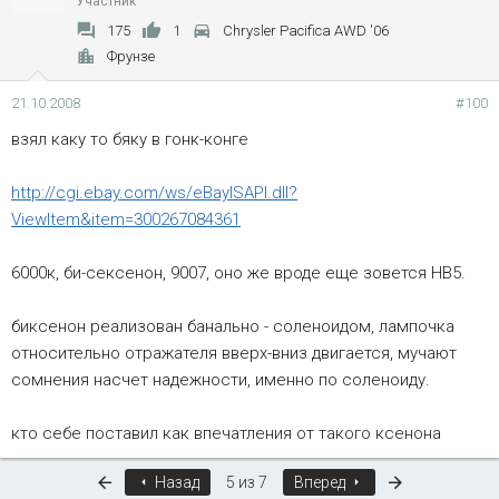
Участник
175
1
Chrysler Pacifica AWD '06
Фрунзе
21.10.2008
#100
взял каку то бяку в гонк-конге
http://cgi.ebay.com/ws/eBayISAPI.dll?
ViewItem&item=300267084361
6000к, би-сексенон, 9007, оно же вроде еще зовется HB5.
биксенон реализован банально - соленоидом, лампочка
относительно отражателя вверх-вниз двигается, мучают
сомнения насчет надежности, именно по соленоиду.
кто себе поставил как впечатления от такого ксенона
Первый
Последняя
Назад
5 из 7
Вперед