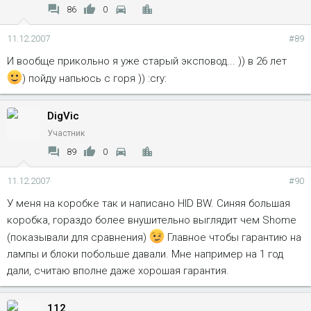
86
0
11.12.2007
#89
И вообще прикольно я уже старый эксповод... )) в 26 лет
) пойду напьюсь с горя )) :cry:
DigVic
Участник
89
0
11.12.2007
#90
У меня на коробке так и написано HID BW. Синяя большая
коробка, гораздо более внушительно выглядит чем Shome
(показывали для сравнения)
Главное чтобы гарантию на
лампы и блоки побольше давали. Мне например на 1 год
дали, считаю вполне даже хорошая гарантия.
112