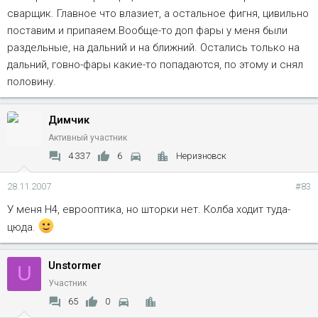
сварщик. Главное что влазиет, а остальное фигня, цивильно
поставим и припаяем.Вообще-то доп фары у меня были
раздельные, на дальний и на ближний. Остались только на
дальний, говно-фары какие-то попадаются, по этому и снял
половину.
Димчик
Активный участник
4 337
6
Неризновск
28.11.2007
#83
У меня Н4, еврооптика, но шторки нет. Колба ходит туда-
цюда.
Unstormer
U
Участник
65
0