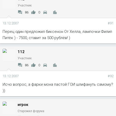
Участник
86
0
13.12.2007
#91
Перец один предложил биксенон От Хелла, лампочки Филип
Питёк ) - 7500, ставит за 500 рублёв! )
112
Участник
86
0
13.12.2007
#92
Исчо вопрос, а фарки мона пастой ГОИ шлифануть самому?
))
игрок
Старожил форума