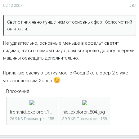
02.12.2007
#87
Свет от них явно лучше, чем от основных фар - более четкий
он что-ли.
Не удивительно, основные меньше в асфальт светят
видимо, а эти в самом низу должны хорошо дорогу впереди
машины освещать дополнительно.
Прилагаю свежую фотку моего Форд Эксплорер 2 с уже
установленным Xenon
Вложения
fronthid_explorer_149.jpg
hid_explorer_804.jpg
26.9 КБ
Просмотры: 158
39.9 КБ
Просмотры: 158