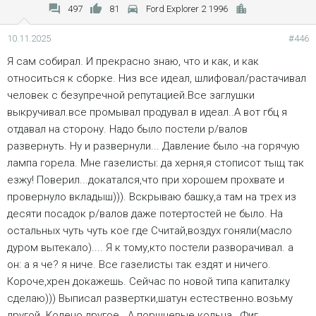
497
81
Ford Explorer 2 1996
10.11.2025
#446
Я сам собирал. И прекрасно знаю, что и как, и как
относиться к сборке. Низ все идеал, шлифовал/растачивал
человек с безупречной репутацией.Все заглушки
выкручивал.все промывал продувал в идеал..А вот гбц я
отдавал на сторону. Надо было постели р/валов
развернуть. Ну и развернули... Давление было -на горячую
лампа горела. Мне газелисты: да херня,я стописот тыщ так
езжу! Поверил...докатался,что при хорошем прохвате и
провернуло вкладыш))). Вскрываю башку,а там на трех из
десяти посадок р/валов даже потертостей не было. На
остальных чуть чуть кое где Считай,воздух гоняли(масло
дуром вытекало).... Я к тому,кто постели разворачивал. а
он: а я че? я ниче. Все газелисты так ездят и ничего.
Короче,хрен докажешь. Сейчас по новой типа капиталку
сделаю))) Выписал развертки,шатун естественно.возьму
другой. Колено другое...А поршневые кольца...Фиг