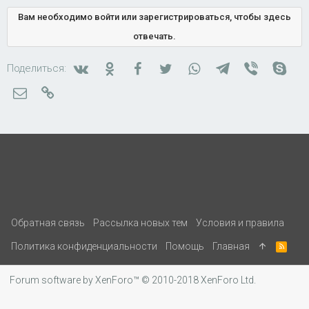
Вам необходимо войти или зарегистрироваться, чтобы здесь
отвечать.
Вконтакте
Одноклассники
Facebook
Twitter
WhatsApp
Telegram
Viber
Skyp
Поделиться:
Электронная почта
Ссылка
Обратная связь
Рассылка новых тем
Условия и правила
Политика конфиденциальности
Помощь
Главная
R
S
S
Forum software by XenForo™
© 2010-2018 XenForo Ltd.