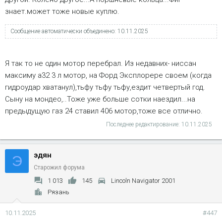
знает.может тоже новые куплю.
Сообщение автоматически объединено:
10.11.2025
Я так то не один мотор перебрал. Из недавних- ниссан
максиму а32 3 л мотор, на Форд Эксплорере своем (когда
гидроудар хватанул),тьфу тьфу тьфу,ездит четвертый год.
Сыну на мондео,..Тоже уже больше сотки наездил...на
предыдущую газ 24 ставил 406 мотор,тоже все отлично.
Последнее редактирование:
10.11.2025
эдян
Э
Старожил форума
1 013
145
Lincoln Navigator 2001
Рязань
10.11.2025
#447