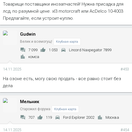
Товарищи поставщики инозапчастей! Нужна присадка для
лсд, по разумной цене. xl3 motorcraft или AcDelco 10-4003
Предлагайте, если устроит-куплю.
Gudwin
Велик и всемогущ!
Клубная карта
7 099
1 053
Lincord Naxpegator 7899
комса
14.11.2025
#453
На озоне есть, могу свою продать - все равно стоит без
дела
Мельник
Старожил форума
Клубная карта
707
119
Ford Explorer 2002
Москва
14.11.2025
#454