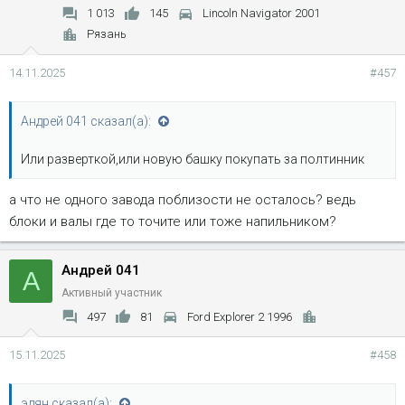
1 013
145
Lincoln Navigator 2001
Рязань
14.11.2025
#457
Андрей 041 сказал(а):
Или разверткой,или новую башку покупать за полтинник
а что не одного завода поблизости не осталось? ведь
блоки и валы где то точите или тоже напильником?
Андрей 041
А
Активный участник
497
81
Ford Explorer 2 1996
15.11.2025
#458
эдян сказал(а):