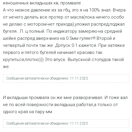
изношенных вкладышах кв, промвале .
А что низкое давление из за гбц, это я на 100% знал. Вчера
от нечего делать все протер от масла(пока ничего особо
не делаю с мотором-нет прихода),уложил распред,поджал
бугеля...П..ц полный. По индикатору замеряю-на средней
шейке распред вверх-вниз на 0.5мм гуляет!!! Второй и
четвертый почти так же..Допуск 0.1 кажется. При затяжке
первого и пятого бугелей начинает красиво так
крутиться,плотно))) Это впуск. Выпускной стопудов такой
же.
Сообщение автоматически объединено:
11.11.2025
И вкладыши промвала он же мне разворачивал. И тоже вал
не по всей поверхности вкладыша работал,а только от
одного края на пару мм
Сообщение автоматически объединено:
11.11.2025