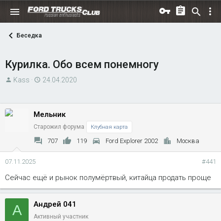
Беседка
Курилка. Обо всем понемногу
А
Д
Kass
24.04.2020
в
а
т
т
о
а
Мельник
р
н
Старожил форума
Клубная карта
т
а
707
119
Ford Explorer 2002
Москва
е
ч
м
а
07.11.2025
#441
ы
л
Сейчас ещё и рынок полумёртвый, китайца продать проще
а
Андрей 041
А
Активный участник