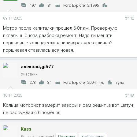
497
81
Ford Explorer 2 1996
09.11.2025
#442
Мотор после капиталки прошел 6-8т.км. Провернуло
вкладыш. Снова разборка,ремонт. Надо ли менять
поршневые кольца,если в цилиндрах все отлично?
поршневая ставилась вся новая.
александр577
Участник
273
31
Ford Explorer 2004г 4л.
тула
10.11.2025
#443
Кольца моторист замерит зазоры и сам решит .а вот шатун
не рассуждая я б поменял.
Kass
Велик и всемогущ!
Модератор
Клубная карта