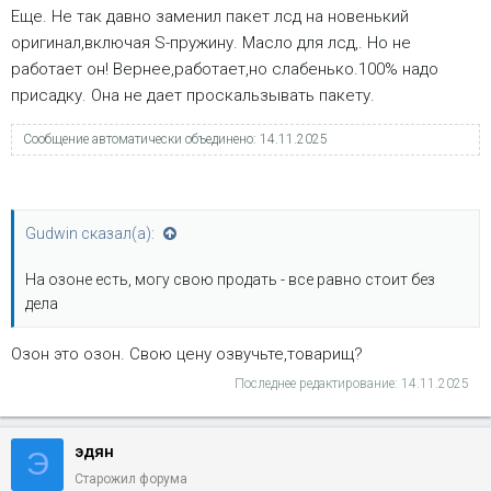
Еще. Не так давно заменил пакет лсд на новенький
оригинал,включая S-пружину. Масло для лсд,. Но не
работает он! Вернее,работает,но слабенько.100% надо
присадку. Она не дает проскальзывать пакету.
Сообщение автоматически объединено:
14.11.2025
Gudwin сказал(а):
На озоне есть, могу свою продать - все равно стоит без
дела
Озон это озон. Свою цену озвучьте,товарищ?
Последнее редактирование:
14.11.2025
эдян
Э
Старожил форума