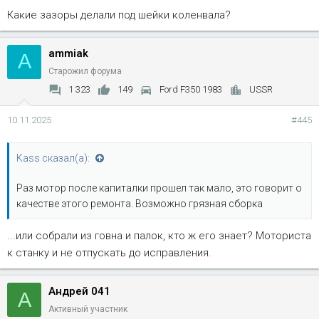
Какие зазоры делали под шейки коленвала?
ammiak
A
Старожил форума
1 323
149
Ford F350 1983
USSR
10.11.2025
#445
Kass сказал(а):
Раз мотор после капиталки прошел так мало, это говорит о
качестве этого ремонта. Возможно грязная сборка
...или собрали из говна и палок, кто ж его знает? Моториста
к станку и не отпускать до исправления.
Андрей 041
А
Активный участник