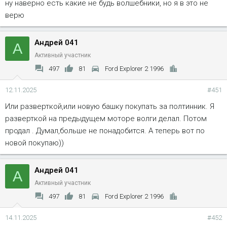
ну наверно есть какие не будь волшебники, но я в это не
верю
Андрей 041
А
Активный участник
497
81
Ford Explorer 2 1996
12.11.2025
#451
Или разверткой,или новую башку покупать за полтинник. Я
разверткой на предыдущем моторе волги делал. Потом
продал . Думал,больше не понадобится. А теперь вот по
новой покупаю))
Андрей 041
А
Активный участник
497
81
Ford Explorer 2 1996
14.11.2025
#452