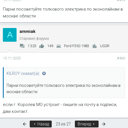
Парни посоветуйте толкового электрика по эконолайнам в
москве области
ammiak
A
Старожил форума
1 323
149
Ford F350 1983
USSR
15.11.2025
#460
KILROY сказал(а):
Парни посоветуйте толкового электрика по эконолайнам в
москве области
если г. Королев МО устроит - пишите на почту в подписи,
дам контакт.
Первый
Последняя
Назад
23 из 27
Вперед