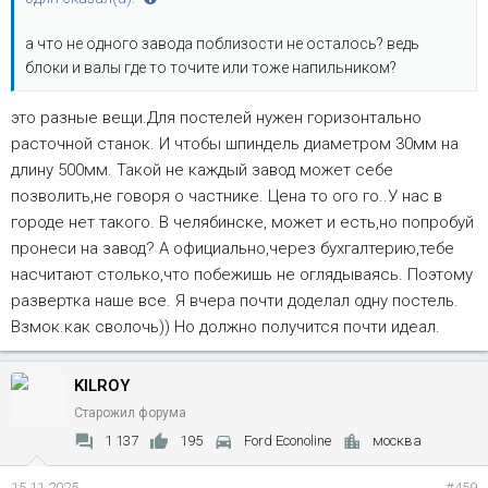
а что не одного завода поблизости не осталось? ведь
блоки и валы где то точите или тоже напильником?
это разные вещи.Для постелей нужен горизонтально
расточной станок. И чтобы шпиндель диаметром 30мм на
длину 500мм. Такой не каждый завод может себе
позволить,не говоря о частнике. Цена то ого го..У нас в
городе нет такого. В челябинске, может и есть,но попробуй
пронеси на завод? А официально,через бухгалтерию,тебе
насчитают столько,что побежишь не оглядываясь. Поэтому
развертка наше все. Я вчера почти доделал одну постель.
Взмок.как сволочь)) Но должно получится почти идеал.
KILROY
Старожил форума
1 137
195
Ford Econoline
москва
15.11.2025
#459