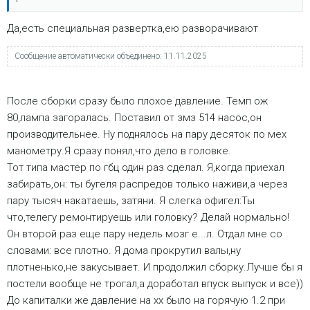
Да,есть специальная развертка,ею разворачивают
Сообщение автоматически объединено:
11.11.2025
После сборки сразу было плохое давление. Темп ож
80,лампа загоралась. Поставил от змз 514 насос,он
производительнее. Ну поднялось на пару десяток по мех
манометру.Я сразу понял,что дело в головке.
Тот типа мастер по гбц один раз сделал. Я,когда приехал
забирать,он: ты бугеля распредов только наживи,а через
пару тысяч накатаешь, затяни. Я слегка офигел:Ты
что,телегу ремонтируешь или головку? Делай нормально!
Он второй раз еще пару недель мозг е...л. Отдал мне со
словами: все плотно. Я дома прокрутил валы,ну
плотненько,не закусывает. И продолжил сборку.Лучше бы я
постели вообще не трогал,а доработал впуск выпуск и все))
До капиталки же давление на хх было на горячую 1.2 при