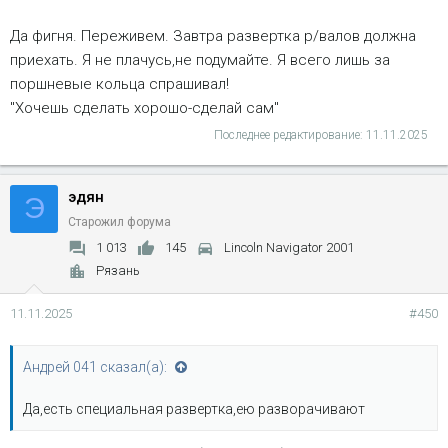
Да фигня. Переживем. Завтра развертка р/валов должна
приехать. Я не плачусь,не подумайте. Я всего лишь за
поршневые кольца спрашивал!
"Хочешь сделать хорошо-сделай сам"
Последнее редактирование:
11.11.2025
эдян
Э
Старожил форума
1 013
145
Lincoln Navigator 2001
Рязань
11.11.2025
#450
Андрей 041 сказал(а):
Да,есть специальная развертка,ею разворачивают