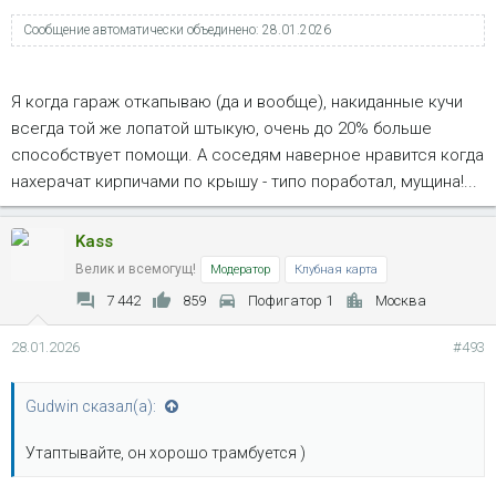
Сообщение автоматически объединено:
28.01.2026
Я когда гараж откапываю (да и вообще), накиданные кучи
всегда той же лопатой штыкую, очень до 20% больше
способствует помощи. А соседям наверное нравится когда
нахерачат кирпичами по крышу - типо поработал, мущина!...
Kass
Велик и всемогущ!
Модератор
Клубная карта
7 442
859
Пофигатор 1
Москва
28.01.2026
#493
Gudwin сказал(а):
Утаптывайте, он хорошо трамбуется )