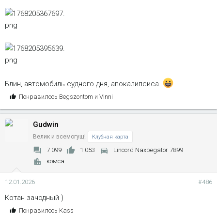
Блин, автомобиль судного дня, апокалипсиса.
С
Понравилось
Begszontom
и
Vinni
и
м
Gudwin
п
а
Велик и всемогущ!
Клубная карта
т
7 099
1 053
Lincord Naxpegator 7899
и
комса
и
:
12.01.2026
#486
Котан зачодный )
С
Понравилось
Kass