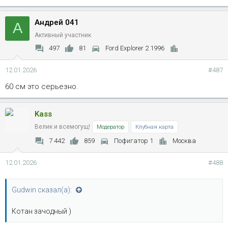
и
м
Андрей 041
п
А
а
Активный участник
т
497
81
Ford Explorer 2 1996
и
и
12.01.2026
#487
:
60 см это серьезно.
Kass
Велик и всемогущ!
Модератор
Клубная карта
7 442
859
Пофигатор 1
Москва
12.01.2026
#488
Gudwin сказал(а):
Котан зачодный )