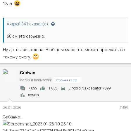
13 кг
Андрей 041 сказал(а):
60 см это серьезно.
Ну да. выше колена. В общем мало что может проехать по
такому снегу.
Gudwin
Велик и всемогущ!
Клубная карта
7 099
1 053
Lincord Naxpegator 7899
комса
26.01.2026
#489
Забавно...