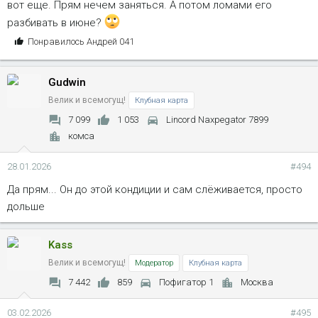
вот еще. Прям нечем заняться. А потом ломами его
разбивать в июне?
С
Понравилось
Андрей 041
и
м
Gudwin
п
а
Велик и всемогущ!
Клубная карта
т
7 099
1 053
Lincord Naxpegator 7899
и
комса
и
:
28.01.2026
#494
Да прям... Он до этой кондиции и сам слёживается, просто
дольше
Kass
Велик и всемогущ!
Модератор
Клубная карта
7 442
859
Пофигатор 1
Москва
03.02.2026
#495