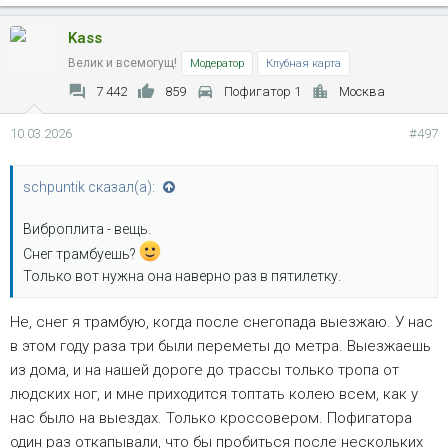
Kass
Велик и всемогущ!
Модератор
Клубная карта
7 442
859
Пофигатор 1
Москва
10.03.2026
#497
schpuntik сказал(а):
Виброплита - вещь.
Снег трамбуешь?
Только вот нужна она наверно раз в пятилетку.
Не, снег я трамбую, когда после снегопада выезжаю. У нас
в этом году раза три были переметы до метра. Выезжаешь
из дома, и на нашей дороге до трассы только тропа от
людских ног, и мне приходится топтать колею всем, как у
нас было на выездах. Только кроссовером. Пофигатора
один раз откапывали, что бы пробиться после нескольких