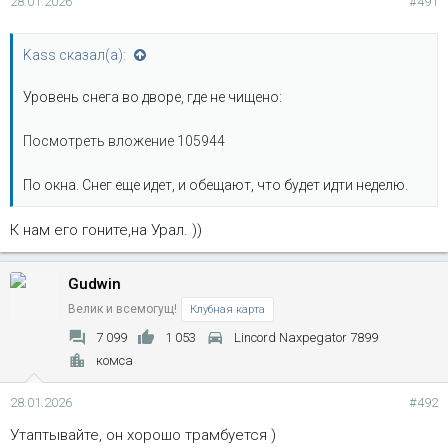
28.01.2026
#491
Kass сказал(а):
Уровень снега во дворе, где не чищено:
Посмотреть вложение 105944
По окна. Снег еще идет, и обещают, что будет идти неделю.
К нам его гоните,на Урал. ))
Gudwin
Велик и всемогущ!
Клубная карта
7 099
1 053
Lincord Naxpegator 7899
комса
28.01.2026
#492
Утаптывайте, он хорошо трамбуется )