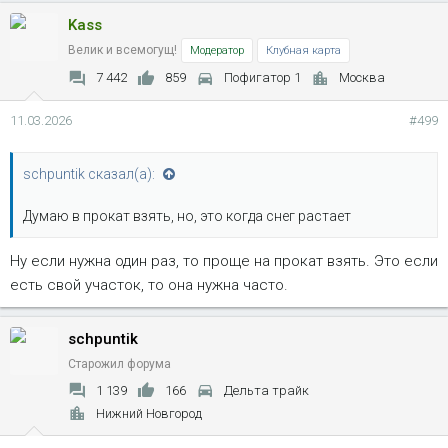
Kass
Велик и всемогущ!
Модератор
Клубная карта
7 442
859
Пофигатор 1
Москва
11.03.2026
#499
schpuntik сказал(а):
Думаю в прокат взять, но, это когда снег растает
Ну если нужна один раз, то проще на прокат взять. Это если
есть свой участок, то она нужна часто.
schpuntik
Старожил форума
1 139
166
Дельта трайк
Нижний Новгород