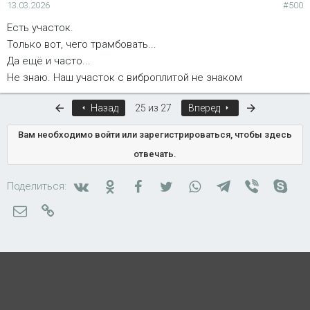
13.03.2026
#500
Есть участок.
Только вот, чего трамбовать...
Да ещё и часто...
Не знаю. Наш участок с виброплитой не знаком
Первый
Последняя
Назад
25 из 27
Вперед
Вам необходимо войти или зарегистрироваться, чтобы здесь
отвечать.
Вконтакте
Одноклассники
Facebook
Twitter
WhatsApp
Telegram
Viber
Skyp
Поделиться:
Электронная почта
Ссылка