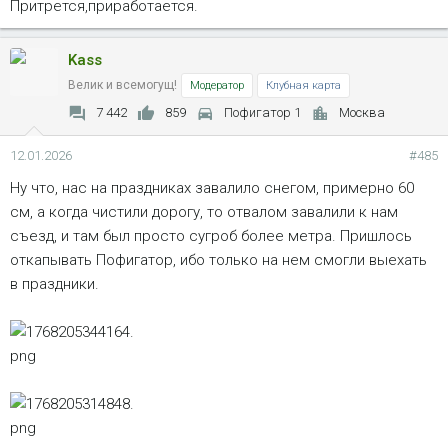
Притрется,приработается.
Kass
Велик и всемогущ!
Модератор
Клубная карта
7 442
859
Пофигатор 1
Москва
12.01.2026
#485
Ну что, нас на праздниках завалило снегом, примерно 60
см, а когда чистили дорогу, то отвалом завалили к нам
съезд, и там был просто сугроб более метра. Пришлось
откапывать Пофигатор, ибо только на нем смогли выехать
в праздники.