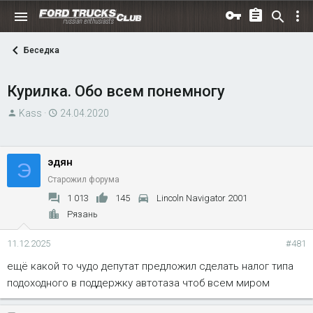
Беседка
Курилка. Обо всем понемногу
А
Д
Kass
24.04.2020
в
а
т
т
о
а
эдян
Э
р
н
Старожил форума
т
а
1 013
145
Lincoln Navigator 2001
е
ч
Рязань
м
а
ы
л
11.12.2025
#481
а
ещё какой то чудо депутат предложил сделать налог типа
подоходного в поддержку автотаза чтоб всем миром