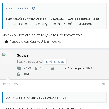
эдян сказал(а):
ещё какой то чудо депутат предложил сделать налог типа
подоходного в поддержку автотаза чтоб всем миром
Именно. Вот кто за этих идиотов голосует то?
С
Понравилось
Керим
,
Uriu
и
meksika
и
м
Gudwin
п
а
Велик и всемогущ!
Клубная карта
т
7 099
1 053
Lincord Naxpegator 7899
и
комса
и
:
12.12.2025
#483
Вот кто за этих идиотов голосует то?
Вопрос риторический или правда интересно?