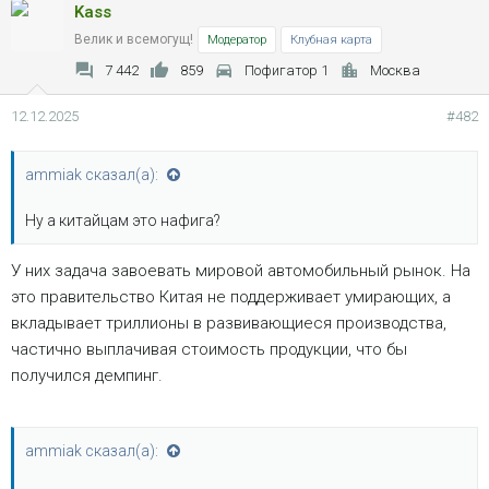
Kass
Велик и всемогущ!
Модератор
Клубная карта
7 442
859
Пофигатор 1
Москва
12.12.2025
#482
ammiak сказал(а):
Ну а китайцам это нафига?
У них задача завоевать мировой автомобильный рынок. На
это правительство Китая не поддерживает умирающих, а
вкладывает триллионы в развивающиеся производства,
частично выплачивая стоимость продукции, что бы
получился демпинг.
ammiak сказал(а):