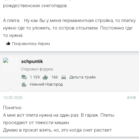
рождественских снегопадов.
А плита... Ну как бы у меня перманентная стройка, то платку
нужно где то уложить, то остров отсыпаем. Постоянно где
то нужна.
С
Понравилось
Керим
и
м
schpuntik
п
а
Старожил форума
т
1 139
166
Дельта трайк
и
Нижний Новгород
и
:
10.03.2026
#498
Понятно.
А мне вот плита нужна на один раз. В гараж. Плиты
проседают от тяжести машин.
Думаю в прокат взять, но, это когда снег растает