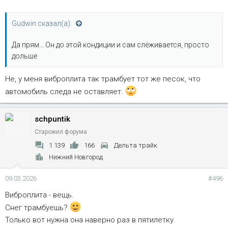
Gudwin сказал(а):
Да прям... Он до этой кондиции и сам слёживается, просто
дольше
Не, у меня виброплита так трамбует тот же песок, что
автомобиль следа не оставляет.
schpuntik
Старожил форума
1 139
166
Дельта трайк
Нижний Новгород
09.03.2026
#496
Виброплита - вещь.
Снег трамбуешь?
Только вот нужна она наверно раз в пятилетку.