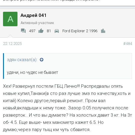
Андрей 041
А
Активный участник
497
81
Ford Explorer 2 1996
22.12.2025
#484
эдян сказал(а):
удачи, но чудес не бывает
Хех! Развернул постели ГБЦ.Лично!!! Распредвалы опять
новые купил,Танаки(в сто раз лучше змз по качеству,хоть и
китай) Колено другое,первый ремонт. Пром вал
новый,вкладыши к нему тоже. Зазор 0.05 получился после
разверток.. И что вы думаете? На холостых давит 3 кг. На 3т
об- 4.5. Еще выше- мех манометр кажет 6.5. Но
думаю,через пару тыщ км чуть сбавится.