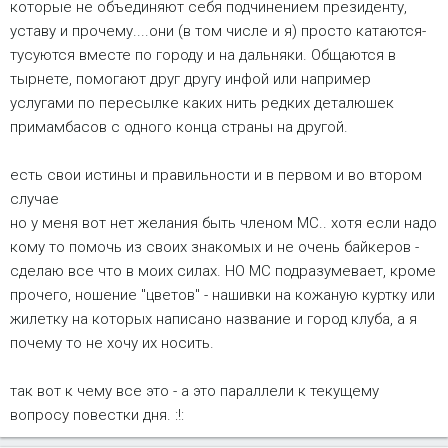
которые не объединяют себя подчинением президенту,
уставу и прочему....они (в том числе и я) просто катаются-
тусуются вместе по городу и на дальняки. Общаются в
тырнете, помогают друг другу инфой или например
услугами по пересылке каких нить редких деталюшек
примамбасов с одного конца страны на другой.
есть свои истины и правильности и в первом и во втором
случае
но у меня вот нет желания быть членом МС.. хотя если надо
кому то помочь из своих знакомых и не очень байкеров -
сделаю все что в моих силах. НО МС подразумевает, кроме
прочего, ношение "цветов" - нашивки на кожаную куртку или
жилетку на которых написано название и город клуба, а я
почему то не хочу их носить.
так вот к чему все это - а это параллели к текущему
вопросу повестки дня. :!: