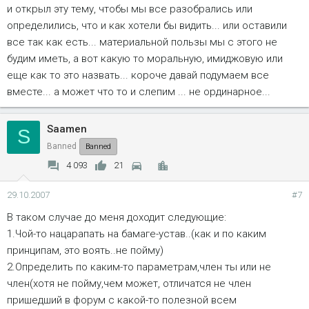
и открыл эту тему, чтобы мы все разобрались или
определились, что и как хотели бы видить... или оставили
все так как есть... материальной пользы мы с этого не
будим иметь, а вот какую то моральную, имиджовую или
еще как то это назвать... короче давай подумаем все
вместе... а может что то и слепим ... не ординарное...
Saamen
S
Banned
Banned
4 093
21
29.10.2007
#7
В таком случае до меня доходит следующие:
1.Чой-то нацарапать на бамаге-устав..(как и по каким
принципам, это воять..не пойму)
2.Определить по каким-то параметрам,член ты или не
член(хотя не пойму,чем может, отличатся не член
пришедший в форум с какой-то полезной всем