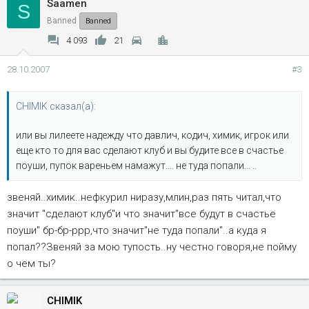
Saamen
S
Banned
Banned
4 093
21
28.10.2007
#3
CHIMIK сказал(а):
или вы лилеете надежду что давлич, кодич, химик, игрок или
еще кто то для вас сделают клуб и вы будите все в счастье
поуши, пупок вареньем намажут.... не туда попали... ..
звеняй..химик..нефкурил ниразу,млин,раз пять читал,что
значит "сделают клуб"и что значит"все будут в счастье
поуши" бр-бр-ррр,что значит"не туда попали"..а куда я
попал??Звеняй за мою тупость..ну честно говоря,не пойму
о чем ты?
CHIMIK