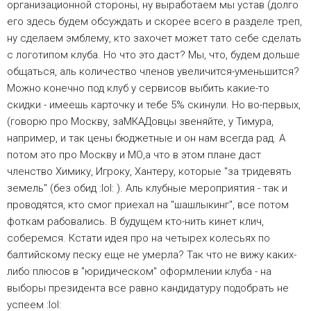
организационной стороны, ну выработаем мы устав (долго
его здесь будем обсуждать и скорее всего в разделе треп,
ну сделаем эмблему, кто захочет может тато себе сделать
с логотипом клуба. Но что это даст? Мы, что, будем дольше
общаться, аль количество членов увеличится-уменьшится?
Можно конечно под клуб у сервисов выбить какие-то
скидки - имеешь карточку и тебе 5% скинули. Но во-первых,
(говорю про Москву, заМКАДовцы звеняйте, у Тимура,
например, и так цены бюджетные и он нам всегда рад. А
потом это про Москву и МО,а что в этом плане даст
членство Химику, Игроку, Хантеру, которые "за тридевять
земель" (без обид :lol: ). Аль клубные мероприятия - так и
проводятся, кто смог приехал на "шашлыкинг", все потом
фоткам рабовались. В будущем кто-нить кинет клич,
соберемся. Кстати идея про на четырех колесьях по
балтийскому песку еще не умерла? Так что не вижу каких-
либо плюсов в "юридическом" оформлении клуба - на
выборы президента все равно кандидатуру подобрать не
успеем :lol: