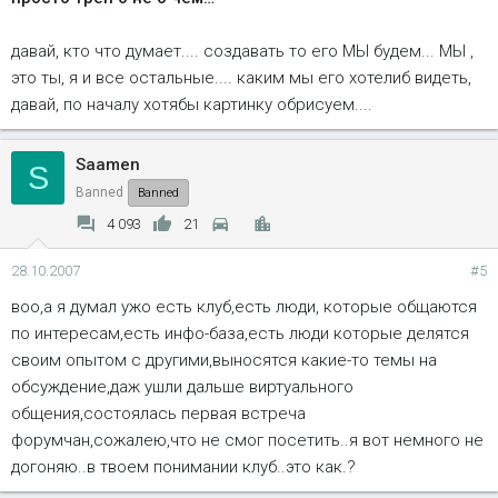
давай, кто что думает.... создавать то его МЫ будем... МЫ ,
это ты, я и все остальные.... каким мы его хотелиб видеть,
давай, по началу хотябы картинку обрисуем....
Saamen
S
Banned
Banned
4 093
21
28.10.2007
#5
воо,а я думал ужо есть клуб,есть люди, которые общаются
по интересам,есть инфо-база,есть люди которые делятся
своим опытом с другими,выносятся какие-то темы на
обсуждение,даж ушли дальше виртуального
общения,состоялась первая встреча
форумчан,сожалею,что не смог посетить..я вот немного не
догоняю..в твоем понимании клуб..это как.?