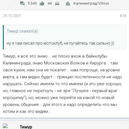
5 345
44
Калининград/Vilnius
29.10.2007
#18
Тимур сказал(а):
ну я там писал про мотоклуб, не пугайтесь так сильно.))
Тимур, я все это знаю... не плохо вхож в байкклубы
Калининграда, знаю Московских Волков и Хирурга... там
своя кухня, нам она не покатит... нам попроще, на уровне
вирта, а там видно будет... принцип постепенности не надо
нарушать. Сейчас имеем то что имеем (и это уже хорошо,
но, главное не перегнуть - не зря "Лучшее - первый враг
хорошему"), но, можно уже перейти на какой то новый
уровень общения... для этого и надо определить что мы
хотим и как это видим...
Тимур