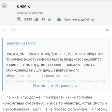
CHIMIK
Старожил форума
5 345
44
Калининград/Vilnius
29.10.2007
#6
Saamen сказал(а):
воо,а я думал ужо есть клуб,есть люди, которые общаются
по интересам,есть инфо-база,есть люди которые делятся
своим опытом с другими,выносятся какие-то темы на
обсуждение,даж ушли дальше виртуального
общения,состоялась первая встреча
форумчан,сожалею,что не смог посетить..я вот немного не
Нажмите, чтобы раскрыть...
догоняю..в твоем понимании клуб..это как.?
... по мне, клуб должен приобрести какие то более
конкретные очертания... какое то членство, устав (пусть и
симболический), цели... а не просто форумчане... я потому