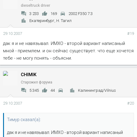
dieseltruck driver
3 233
169
2002 F350 7.3
Екатеринбург, Н. Тагил
29.10.2007
#19
дак я и не навязывал. ИМХО - второй вариант написаный
мной - приемлем. и он сейчас существует. что еще хочется
тебе - не могу понять - объясни.
CHIMIK
Старожил форума
5 345
44
Калининград/Vilnius
29.10.2007
#20
Тимур сказал(а):
дак я и не навязывал. ИМХО - второй вариант написаный