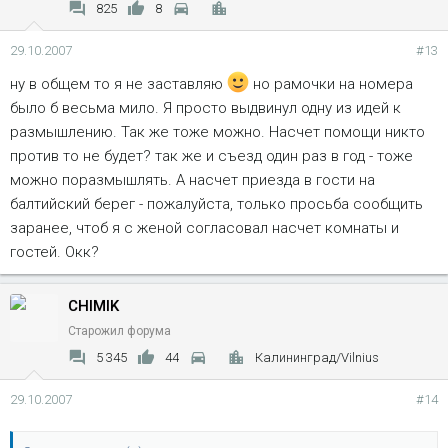
825
8
29.10.2007
#13
ну в общем то я не заставляю
но рамочки на номера
было б весьма мило. Я просто выдвинул одну из идей к
размышлению. Так же тоже можно. Насчет помощи никто
против то не будет? так же и съезд один раз в год - тоже
можно поразмышлять. А насчет приезда в гости на
балтийский берег - пожалуйста, только просьба сообщить
заранее, чтоб я с женой согласовал насчет комнаты и
гостей. Окк?
CHIMIK
Старожил форума
5 345
44
Калининград/Vilnius
29.10.2007
#14