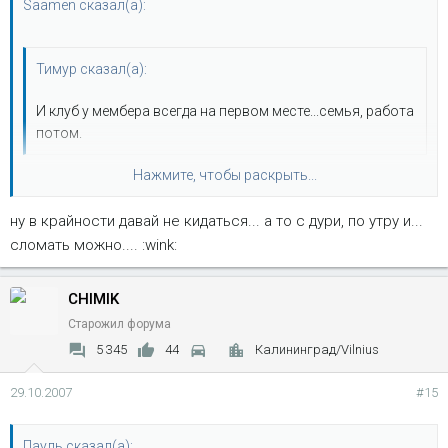
Saamen сказал(а):
Тимур сказал(а):
И клуб у мембера всегда на первом месте...семья, работа
потом.
Нажмите, чтобы раскрыть...
фигассе :shock: этот момент больше всего понравился!!Не
хлопцы..увольте..семья и работа на втором плане..рульная
ну в крайности давай не кидаться... а то с дури, по утру и...
перспетивка,работу нах..а кормить меня и мою семью,учить
Нажмите, чтобы раскрыть...
моего ребенка,это все клуб буит делать??
сломать можно.... :wink:
CHIMIK
Старожил форума
5 345
44
Калининград/Vilnius
29.10.2007
#15
Пауль сказал(а):