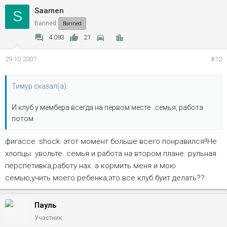
Saamen
S
Banned
Banned
4 093
21
29.10.2007
#12
Тимур сказал(а):
И клуб у мембера всегда на первом месте...семья, работа
потом.
фигассе :shock: этот момент больше всего понравился!!Не
хлопцы..увольте..семья и работа на втором плане..рульная
перспетивка,работу нах..а кормить меня и мою
семью,учить моего ребенка,это все клуб буит делать??
Пауль
Участник