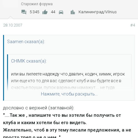
Старожил форума
5 345
44
Калининград/Vilnius
28.10.2007
#4
Saamen сказал(а):
CHIMIK сказал(а):
или вы лилеете надежду что давлич, кодич, химик, игрок
или еще кто то для вас сделают клуб и вы будите все в
счастье поуши, пупок вареньем намажут.... не туда
Нажмите, чтобы раскрыть...
попали... ..
дословно с верхней (заглавной):
звеняй..химик..нефкурил ниразу,млин,раз пять читал,что
Нажмите, чтобы раскрыть...
значит "сделают клуб"и что значит"все будут в счастье
"....Так же , напишите что вы хотели бы получить от
поуши" бр-бр-ррр,что значит"не туда попали"..а куда я
клуба и каким хотели бы его видеть.
попал??Звеняй за мою тупость..ну честно говоря,не пойму
Желательно, чтоб в эту тему писали предложения, а не
о чем ты?
просто треп о не о чем…"