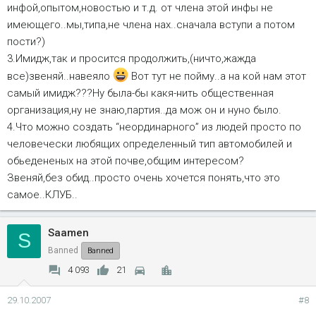
инфой,опытом,новостью и т.д. от члена этой инфы не
имеющего..мы,типа,не члена нах..сначала вступи а потом
пости?)
3.Имидж,так и просится продолжить,(ничто,жажда
все)звеняй..навеяло
Вот тут не пойму..а на кой нам этот
самый имидж???Ну была-бы какя-нить общественная
организация,ну не знаю,партия..да мож он и нуно было.
4.Что можно создать “неординарного” из людей просто по
человечески любящих определенный тип автомобилей и
обьедененых на этой почве,общим интересом?
Звеняй,без обид..просто очень хочется понять,что это
самое..КЛУБ..
Saamen
S
Banned
Banned
4 093
21
29.10.2007
#8