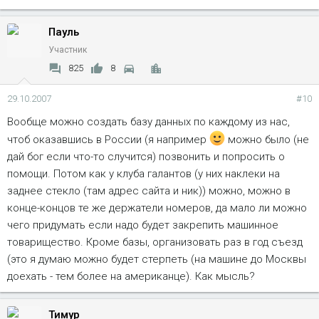
Пауль
Участник
825
8
29.10.2007
#10
Вообще можно создать базу данных по каждому из нас,
чтоб оказавшись в России (я например
можно было (не
дай бог если что-то случится) позвонить и попросить о
помощи. Потом как у клуба галантов (у них наклеки на
заднее стекло (там адрес сайта и ник)) можно, можно в
конце-концов те же держатели номеров, да мало ли можно
чего придумать если надо будет закрепить машинное
товарищество. Кроме базы, организовать раз в год съезд
(это я думаю можно будет стерпеть (на машине до Москвы
доехать - тем более на американце). Как мысль?
Тимур