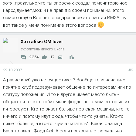
хотя..правильно,что ты опросник создал,помониторю,чоо
народ думает,мож и не прав я в своем понимании..этого
самого клуба.Все вышенацарапаное это чистая ИМХА..ну
вот такое у меня понимание этого вопроса
Хоттабыч GM lover
Укротитель дикого Экспа
2 354
17
29.10.2007
#9
А разве клуб ужо не существует? Вообще то изначально
понятие клуб подразумевает общение по интересам или по
статусу положения. И то и другое имеет место быть -
общаются те, кто любит мвои форды по темам которые их
интересуют. Кто-то знает больше про свои машины, кто-то
ничего и поэтому идут сюда, чтобы что-то узнать. Кто-то
пишет больше, а кто-то "чукча читатель". Какая разница.
База то одна - Форд 4х4. А если подходить с формально-