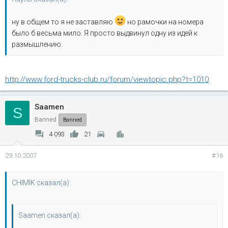
ну в общем то я не заставляю
но рамочки на номера
было б весьма мило. Я просто выдвинул одну из идей к
размышлению.
http://www.ford-trucks-club.ru/forum/viewtopic.php?t=1010
Saamen
S
Banned
Banned
4 093
21
29.10.2007
#16
CHIMIK сказал(а):
Saamen сказал(а):