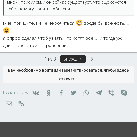
мной - приемлем. и он сейчас существует. что еще хочется
тебе - не могу понять - объясни.
мне, принципе, ни че не хочиться
вроде бы все есть....
я опрос сделал чтоб узнать что хотят все ... и тогда уж
двигаться в том направлении...
Последняя
1 из 3
Вперед
Вам необходимо войти или зарегистрироваться, чтобы здесь
отвечать.
Вконтакте
Одноклассники
Facebook
Twitter
WhatsApp
Telegram
Viber
Skyp
Поделиться:
Электронная почта
Ссылка