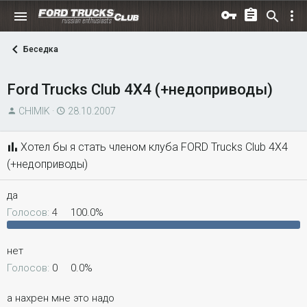
Беседка
Ford Trucks Club 4X4 (+недоприводы)
А
Д
CHIMIK
28.10.2007
в
а
т
т
Хотел бы я стать членом клуба FORD Trucks Club 4X4
о
а
(+недоприводы)
р
н
т
а
да
е
ч
Голосов:
4
100.0%
м
а
ы
л
а
нет
Голосов:
0
0.0%
а нахрен мне это надо