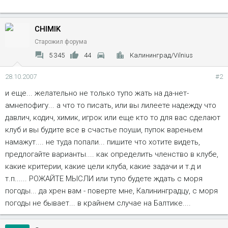
CHIMIK
Старожил форума
5 345
44
Калининград/Vilnius
28.10.2007
#2
и еще... желательно не только тупо жать на да-нет-
амнепофигу... а что то писать, или вы лилеете надежду что
давлич, кодич, химик, игрок или еще кто то для вас сделают
клуб и вы будите все в счастье поуши, пупок вареньем
намажут.... не туда попали... пишите что хотите видеть,
предлогайте варианты.... как определить членство в клубе,
какие критерии, какие цели клуба, какие задачи и т.д и
т.п...... РОЖАЙТЕ МЫСЛИ или тупо будете ждать с моря
погоды... да хрен вам - поверте мне, Калининградцу, с моря
погоды не бывает... в крайнем случае на Балтике....