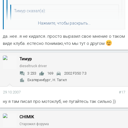
Тимур сказал(а):
И клуб у мембера всегда на первом месте...семья,
Нажмите, чтобы раскрыть...
работа потом.
да..нее..я не кидался..просто выразил свое мнение о таком
Нажмите, чтобы раскрыть...
фигассе :shock: этот момент больше всего понравился!!
виде клуба..естесно понимаю,что мы тут о другом
Не хлопцы..увольте..семья и работа на втором
ну в крайности давай не кидаться... а то с дури, по утру и...
плане..рульная перспетивка,работу нах..а кормить меня
Тимур
Нажмите, чтобы раскрыть...
сломать можно.... :wink:
и мою семью,учить моего ребенка,это все клуб буит
dieseltruck driver
делать??
3 233
169
2002 F350 7.3
Екатеринбург, Н. Тагил
29.10.2007
#17
ну я там писал про мотоклуб, не пугайтесь так сильно.))
CHIMIK
Старожил форума