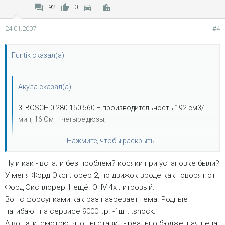
92
0
24.01.2007
#4
Funtik сказал(а):
Акула сказал(а):
3. BOSCH 0 280 150 560 – производительность 192 см3/
мин, 16 Ом – четыре дюзы;
Нажмите, чтобы раскрыть...
Чиф,
Ну и как - встали без проблем? косяки при установке были?
Нажмите, чтобы раскрыть...
я себе такие поставил уже год или больше
У меня Форд Эксплорер 2, но движок вроде как говорят от
Форд Эксплорер 1 ещё. OHV 4х литровый.
Вот с форсунками как раз назревает тема. Родные
нагибают на сервисе 9000т.р. -1шт. :shock:
А вот эти, смотрю, что ты ставил - реально бюджетная цена.