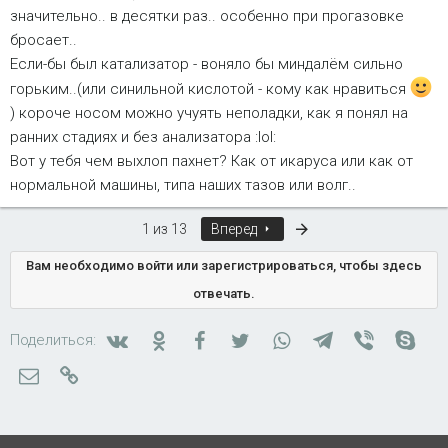
значительно.. в десятки раз.. особенно при прогазовке
бросает..
Если-бы был катализатор - воняло бы миндалём сильно
горьким..(или синильной кислотой - кому как нравиться
) короче носом можно учуять неполадки, как я понял на
ранних стадиях и без анализатора :lol:
Вот у тебя чем выхлоп пахнет? Как от икаруса или как от
нормальной машины, типа наших тазов или волг..
Последняя
1 из 13
Вперед
Вам необходимо войти или зарегистрироваться, чтобы здесь
отвечать.
Вконтакте
Одноклассники
Facebook
Twitter
WhatsApp
Telegram
Viber
Skyp
Поделиться:
Электронная почта
Ссылка