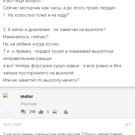
А вот ещё вопрос -
Сейчас моторчик как часы, а до этого троил, пердил..
1. На холостых тоже и на ходу?
2. А запах и дымление - не замечал на выхлопе?
Изменилось сейчас?
Ну, на зебине когда ессно..
Т.е. к примеу - пердел троил и пованивал выхлопом
неправельным раньше..
а вот теперь форсунки сунул новые - и всё ровно и без
запаха постороннего на выхлопе..
Или не заметил по выхлопу ничего?
motor
Участник
298
5
29.01.2007
#17
1.на хол.очень сильно,на ходу после 2,5тыщ переставал.