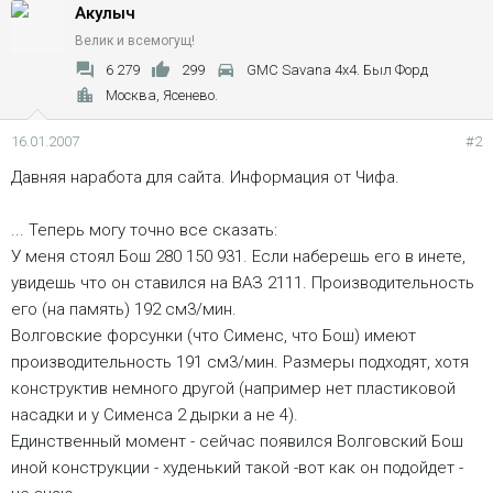
Акулыч
Велик и всемогущ!
6 279
299
GMC Savana 4x4. Был Форд
Москва, Ясенево.
16.01.2007
#2
Давняя наработа для сайта. Информация от Чифа.
... Теперь могу точно все сказать:
У меня стоял Бош 280 150 931. Если наберешь его в инете,
увидешь что он ставился на ВАЗ 2111. Производительность
его (на память) 192 см3/мин.
Волговские форсунки (что Сименс, что Бош) имеют
производительность 191 см3/мин. Размеры подходят, хотя
конструктив немного другой (например нет пластиковой
насадки и у Сименса 2 дырки а не 4).
Единственный момент - сейчас появился Волговский Бош
иной конструкции - худенький такой -вот как он подойдет -