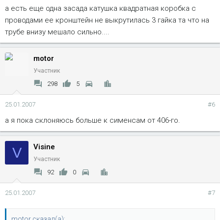
а есть еще одна засада катушка квадратная коробка с
проводами ее кронштейн не выкрутилась 3 гайка та что на
трубе внизу мешало сильно....
motor
Участник
298
5
25.01.2007
#6
а я пока склоняюсь больше к сименсам от 406-го.
Visine
V
Участник
92
0
25.01.2007
#7
motor сказал(а):