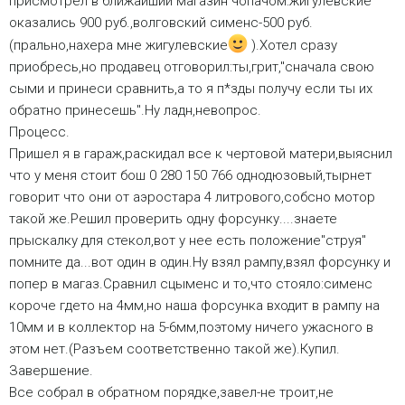
присмотрел в ближайший магазин чопачом:жигулевские
оказались 900 руб.,волговский сименс-500 руб.
(прально,нахера мне жигулевские
).Хотел сразу
приобресь,но продавец отговорил:ты,грит,"сначала свою
сыми и принеси сравнить,а то я п*зды получу если ты их
обратно принесешь".Ну ладн,невопрос.
Процесс.
Пришел я в гараж,раскидал все к чертовой матери,выяснил
что у меня стоит бош 0 280 150 766 однодюзовый,тырнет
говорит что они от аэростара 4 литрового,собсно мотор
такой же.Решил проверить одну форсунку....знаете
прыскалку для стекол,вот у нее есть положение"струя"
помните да...вот один в один.Ну взял рампу,взял форсунку и
попер в магаз.Сравнил сцыменс и то,что стояло:сименс
короче гдето на 4мм,но наша форсунка входит в рампу на
10мм и в коллектор на 5-6мм,поэтому ничего ужасного в
этом нет.(Разъем соответственно такой же).Купил.
Завершение.
Все собрал в обратном порядке,завел-не троит,не