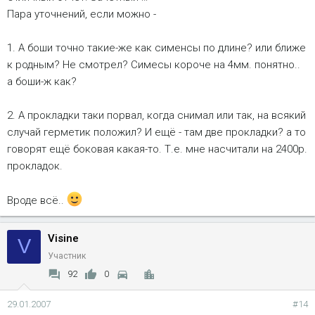
Пара уточнений, если можно -
1. А боши точно такие-же как сименсы по длине? или ближе
к родным? Не смотрел? Симесы короче на 4мм. понятно..
а боши-ж как?
2. А прокладки таки порвал, когда снимал или так, на всякий
случай герметик положил? И ещё - там две прокладки? а то
говорят ещё боковая какая-то. Т.е. мне насчитали на 2400р.
прокладок.
Вроде всё..
Visine
V
Участник
92
0
29.01.2007
#14