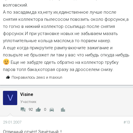
волговский.
А по засадам,да хз,нету их,единственное лучше после
снятия коллектора пылесосом повозить около форсунок,а
то гогно в нижний коллектор ссыпиццо после снятия
форсунок.И при установке новых не забываем мазать
уплотнительные кольца маслом,а то порвем нахер.
А еще когда прикрутите рампу-вкючите зажигание и
позырьте не брызжет ли там у вас что нибудь откуда нибудь
Еще не забудте одеть обратно на коллектор трубку
паров топл бака,которая сразу за дросселем снизу.
С
Понравилось
zews
и
maxxun
и
м
Visine
п
V
а
Участник
т
92
0
и
и
29.01.2007
#13
:
Отличный отчёт! Зачётный :!: