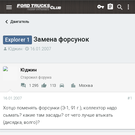
Двигатель
Замена форсунок
Explorer 1
А
Д
Юджин
16.01.2007
в
а
т
т
о
а
Юджин
р
н
Старожил форума
т
а
1 295
113
Москва
е
ч
м
а
16.01.2007
#1
ы
л
Хотцо поменять форсунки (Э-1, 91 г.), коллехтор надо
а
сымать? какие там засады? от чего лучше втыкать
(дисядка, волго)?