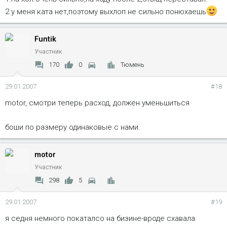
2.у меня ката нет,поэтому выхлоп не сильно понюхаешь
Funtik
Участник
170
0
Тюмень
29.01.2007
#18
motor, смотри теперь расход, должен уменьшиться
боши по размеру одинаковые с нами.
motor
Участник
298
5
29.01.2007
#19
я седня немного покаталсо на бизине-вроде схавала