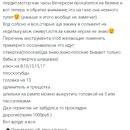
пердит,мотор-как часы.Вечерком прокатился на бизине и
вот теперь я обратил внимание,что на газе она немного
тупит
(раньше я этого вообще не замечал).
Вод собсно и все,старые ща закину в сольвент на
недельку,мож оживут,хотя,за каким хером не знаю
Перечень инструмента,чтоб желающие поменять
примернго осознавали,на что идут:
отвертка(плоская)(да знаю,знаю-плоские бывают только
бабы,а отвертка шлицевая)
ключ на 8,10,13,15,17
плоскогубцы
головка на 13
удлинитель и трещотка
шпильки на рампе можно выкрутить головкой на 5 или
пассатижами
Да,и герметик не забудте,а то прокладки
дорогие(прим.1000руб.)
Вот вроде и все.
С
Понравилось
V8
,
zews
и
maxxun