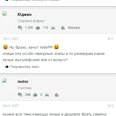
и
м
Юджин
п
а
Старожил форума
т
1 295
113
Москва
и
и
29.01.2007
#11
:
Ну, бразо, зачот тебе!!!!!!
опиши плз особо гиморные этапы и по размерам какие
лучше жыгулёфские или от вольго?
С
Понравилось
zews
и
м
motor
п
а
Участник
т
298
5
и
и
29.01.2007
#12
:
ну,мне все таки кажеццо лучше и дешевле брать сименс