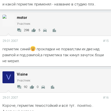
и какой герметик применял - название в студию плз..
motor
Участник
298
5
29.01.2007
#15
герметик синий
прокладки не порвал,там их две:над
рампой и под рампой,а герметика так кинул зачуток.боши
не мерил.
Visine
V
Участник
92
0
29.01.2007
#16
Короче, герметик темостойкий и всё тут.. понятно..