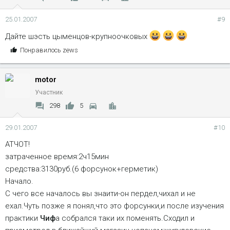
25.01.2007
#9
Дайте шэсть цыменцов-крупноочковых
С
Понравилось
zews
и
м
motor
п
а
Участник
т
298
5
и
и
29.01.2007
#10
:
АТЧОТ!
затраченное время:2ч15мин
средства:3130руб.(6 форсунок+герметик)
Начало.
С чего все началось вы знаити-он пердел,чихал и не
ехал.Чуть позже я понял,что это форсунки,и после изучения
практики
Чиф
а собрался таки их поменять.Сходил и