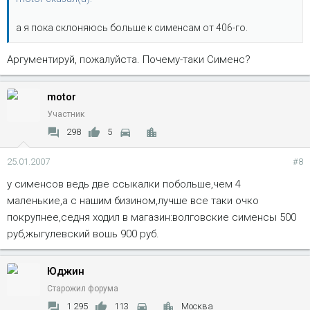
а я пока склоняюсь больше к сименсам от 406-го.
Аргументируй, пожалуйста. Почему-таки Сименс?
motor
Участник
298
5
25.01.2007
#8
у сименсов ведь две ссыкалки побольше,чем 4
маленькие,а с нашим бизином,лучше все таки очко
покрупнее,седня ходил в магазин:волговские сименсы 500
руб,жыгулевский вошь 900 руб.
Юджин
Старожил форума
1 295
113
Москва