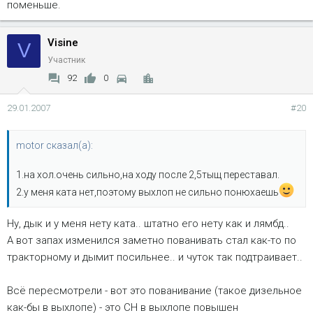
поменьше.
Visine
V
Участник
92
0
29.01.2007
#20
motor сказал(а):
1.на хол.очень сильно,на ходу после 2,5тыщ переставал.
2.у меня ката нет,поэтому выхлоп не сильно понюхаешь
Ну, дык и у меня нету ката.. штатно его нету как и лямбд..
А вот запах изменился заметно пованивать стал как-то по
тракторному и дымит посильнее.. и чуток так подтраивает..
Всё пересмотрели - вот это пованивание (такое дизельное
как-бы в выхлопе) - это СН в выхлопе повышен