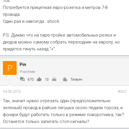
:roll:
Потребуется прицепная евро-розетка и метров 7-8
провода.
Один раз и навсегда. :shock:
P.S. Думаю что на паре-тройке автомобильных релюх и
диодов можно самому собрать переходник на европу, но
придётся тянуть назад "+".
Pin
P
Участник
670
13
Тихвин
04.06.2013
#362
Так, значит нужно отрезать один (предположительно
зеленый) провод в районе лягушки около педали тороза, и
фонари будут работать только в режиме поворотника, так?
Останется только запитать стоп-сигналы?