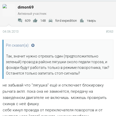
dimon69
Активный участник
609
148
ford expedition
тверь
04.06.2013
#363
Pin сказал(а):
Так, значит нужно отрезать один (предположительно
зеленый) провод в районе лягушки около педали тороза, и
фонари будут работать только в режиме поворотника, так?
Останется только запитать стоп-сигналы?
не забывай что "лягушка" ещё и отключает блокировку
рычага акпп. пока она не замкнётся, передачу на
заведённом двигателе не включишь. можешь проверить
скинув с неё фишку.
себе кинул провода от переключателя поворотов и от