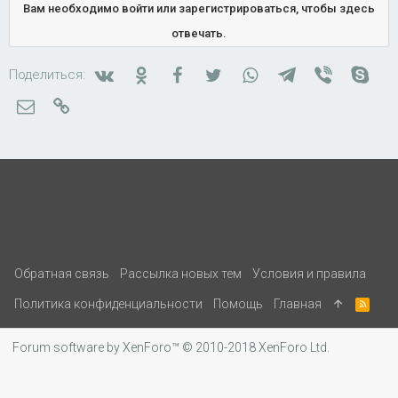
Вам необходимо войти или зарегистрироваться, чтобы здесь
отвечать.
Вконтакте
Одноклассники
Facebook
Twitter
WhatsApp
Telegram
Viber
Skyp
Поделиться:
Электронная почта
Ссылка
Обратная связь
Рассылка новых тем
Условия и правила
Политика конфиденциальности
Помощь
Главная
R
S
S
Forum software by XenForo™
© 2010-2018 XenForo Ltd.