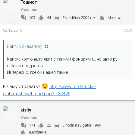
Тошнот
Участник
103
44
Expedition 2004 г.в.
Москва
03.12.2016
#379
BabNIK сказал(а):
Как же круто выглядит с такими фонарями... на авто ру
сейчас продается.
Интересно, где он нашел такие...
К чему страдать?
http://www.ford-trucks-
club.ru/showthread.php?t=39426
kisliy
Участник
171
22
Lincoln navigator 1999
щербинка