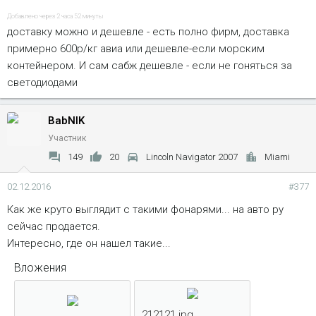
Добавлено через 2 часа 52 минуты
доставку можно и дешевле - есть полно фирм, доставка
примерно 600р/кг авиа или дешевле-если морским
контейнером. И сам сабж дешевле - если не гоняться за
светодиодами
BabNIK
Участник
149
20
Lincoln Navigator 2007
Miami
02.12.2016
#377
Как же круто выглядит с такими фонарями... на авто ру
сейчас продается.
Интересно, где он нашел такие...
Вложения
212121.jpg