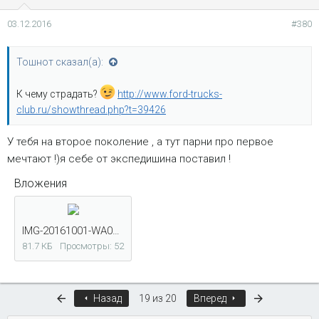
03.12.2016
#380
Тошнот сказал(а):
К чему страдать?
http://www.ford-trucks-
club.ru/showthread.php?t=39426
У тебя на второе поколение , а тут парни про первое
мечтают !)я себе от экспедишина поставил !
Вложения
IMG-20161001-WA0011.jpg
81.7 КБ
Просмотры: 52
Первый
Последняя
Назад
19 из 20
Вперед