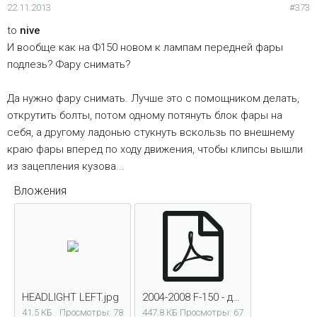
22.11.2013
#373
to
nive
И вообще как на Ф150 новом к лампам передней фары
подлезь? Фару снимать?
Да нужно фару снимать. Лучше это с помощником делать,
открутить болты, потом одному потянуть блок фары на
себя, а другому ладонью стукнуть вскользь по внешнему
краю фары вперед по ходу движения, чтобы клипсы вышли
из зацепления кузова...
Вложения
HEADLIGHT LEFT.jpg
2004-2008 F-150 - демонтаж блока фары.pdf
41.5 КБ
Просмотры: 78
447.8 КБ
Просмотры: 67