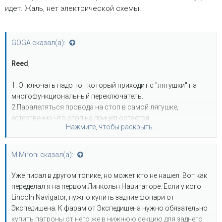
тормоза.
идет. Жаль, нет электрической схемы.
5. Стоп сигнал запитать от провода который отсоединили в
п.4, либо дополнительно протягивать провод, либо
соединить его с проводом стоп сигнала на прицеп.
GOGA сказал(а):
По другому не получиться, ибо нет проводов отдельно на
Reed
,
стоп, отдельно на поворот.
1. Отключать надо тот который приходит с "лягушки" на
многофункциональный переключатель.
2.Паралеляться провода на стоп в самой лягушке,
естественно что стоп на прицеп остается.
Нажмите, чтобы раскрыть...
3. Не знаю как у тебя, а у меня на прицеп идет много
проводов и 3 из них имеют толстое сечение. По схеме 1
зарядка аккумулятора в прицепе, 1 питание на прицеп от
M.Mironi сказал(а):
автомобиля, 1 масса.
Уже писал в другом топике, но может кто не нашел. Вот как
переделал я на первом Линкольн Навигаторе. Если у кого
Lincoln Navigator, нужно купить задние фонари от
Экспедишена. К фарам от Экспедишена нужно обязательно
купить патроны от него же в нижнюю секцию для заднего