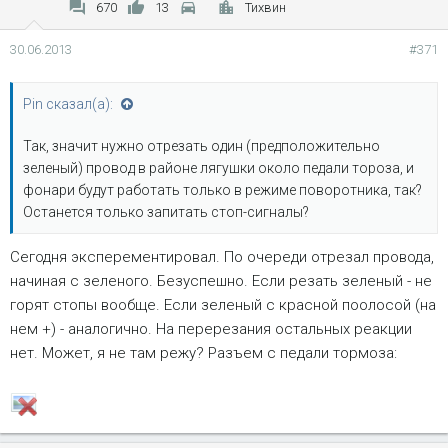
670
13
Тихвин
30.06.2013
#371
Pin сказал(а):
Так, значит нужно отрезать один (предположительно
зеленый) провод в районе лягушки около педали тороза, и
фонари будут работать только в режиме поворотника, так?
Останется только запитать стоп-сигналы?
Сегодня эксперементировал. По очереди отрезал провода,
начиная с зеленого. Безуспешно. Если резать зеленый - не
горят стопы вообще. Если зеленый с красной поолосой (на
нем +) - аналогично. На перерезания остальных реакции
нет. Может, я не там режу? Разъем с педали тормоза: