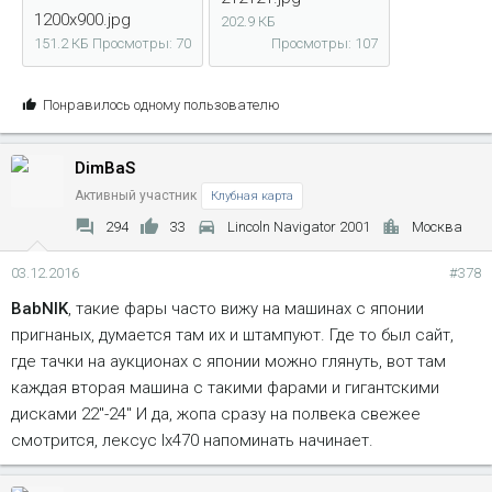
1200x900.jpg
202.9 КБ
151.2 КБ
Просмотры: 70
Просмотры: 107
С
Понравилось одному пользователю
и
м
DimBaS
п
а
Активный участник
Клубная карта
т
294
33
Lincoln Navigator 2001
Москва
и
и
03.12.2016
#378
:
BabNIK
, такие фары часто вижу на машинах с японии
пригнаных, думается там их и штампуют. Где то был сайт,
где тачки на аукционах с японии можно глянуть, вот там
каждая вторая машина с такими фарами и гигантскими
дисками 22"-24" И да, жопа сразу на полвека свежее
смотрится, лексус lx470 напоминать начинает.