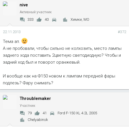
nive
Активный участник
333
40
Химки, МО
22.11.2013
#372
Тема ап.
А не пробовали, чтобы сильно не колхозить, место лампы
заднего хода поставить 2цветную светодиодную? Чтобы и
задний ход был и поворот оранжевый.
И вообще как на Ф150 новом к лампам передней фары
подлезь? Фару снимать?
Throublemaker
Участник
79
41
Ford F-150 XL 4.2L 2005
Chelyabinsk