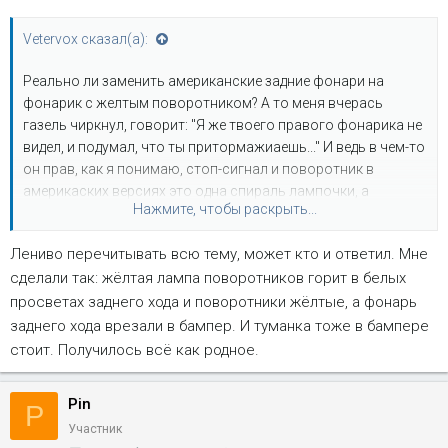
Vetervox сказал(а):
Реально ли заменить американские задние фонари на
фонарик с желтым поворотником? А то меня вчерась
газель чиркнул, говорит: "Я же твоего правого фонарика не
видел, и подумал, что ты притормажиаешь..." И ведь в чем-то
он прав, как я понимаю, стоп-сигнал и поворотник в
америкаских версиях это одна спираль лампочки, а
Нажмите, чтобы раскрыть...
габариты (parking lights) - другая? То есть для жедтого
поворотника нужно к заднему фонарю четвертый провод
Лениво перечитывать всю тему, может кто и ответил. Мне
тянуть, я правильно понимаю? И если тянуть то откуда его
сделали так: жёлтая лампа поворотников горит в белых
брать? Навсяк случай для более понимающих (вдруг
объяснят :lol: ) схемка проводки:
просветах заднего хода и поворотники жёлтые, а фонарь
заднего хода врезали в бампер. И туманка тоже в бампере
стоит. Получилось всё как родное.
Pin
P
Участник