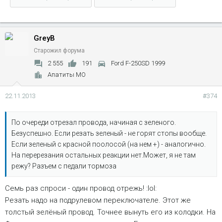
GreyB
Старожил форума
2 555
191
Ford F-250SD 1999
Апатиты МО
22.11.2013
#374
По очереди отрезал провода, начиная с зеленого.
Безуспешно. Если резать зеленый - не горят стопы вообще.
Если зеленый с красной поолосой (на нем +) - аналогично.
На перерезания остальных реакции нет.Может, я не там
режу? Разъем с педали тормоза
Семь раз спроси - один провод отрежь! :lol:
Резать надо на подрулевом переключателе. Этот же
толстый зелёный провод. Точнее вынуть его из колодки. На