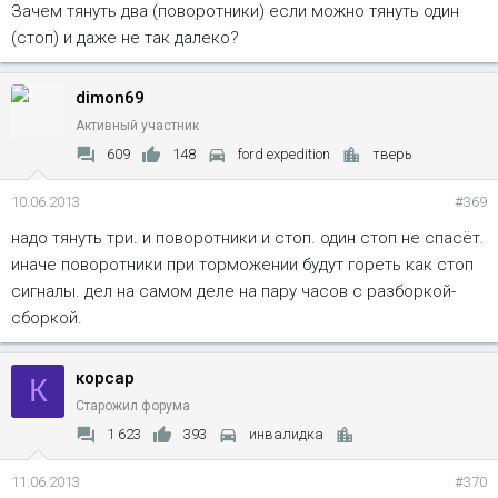
Зачем тянуть два (поворотники) если можно тянуть один
(стоп) и даже не так далеко?
dimon69
Активный участник
609
148
ford expedition
тверь
10.06.2013
#369
надо тянуть три. и поворотники и стоп. один стоп не спасёт.
иначе поворотники при торможении будут гореть как стоп
сигналы. дел на самом деле на пару часов с разборкой-
сборкой.
корсар
К
Старожил форума
1 623
393
инвалидка
11.06.2013
#370