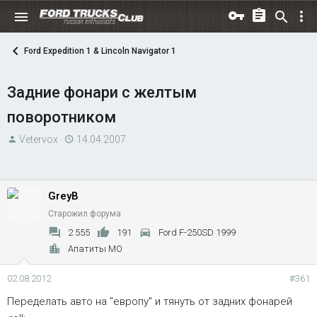
Ford Expedition 1 & Lincoln Navigator 1
Задние фонари с желтым
поворотником
А
Д
Vetervox
14.04.2007
в
а
т
т
о
а
GreyB
р
н
Старожил форума
т
а
е
ч
2 555
191
Ford F-250SD 1999
м
а
Апатиты МО
ы
л
02.08.2012
а
#361
Переделать авто на "европу" и тянуть от задних фонарей