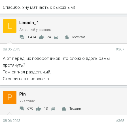
самое проделываем со второй фарой.
Спасибо. Учу матчасть к выходным)
P.S. Если делать на Экспедишне, то можно задний ход
вывести на доп. фару, либо врезать маленький патрон в тот
Lincoln_1
L
же нижний прозрачный сектор и запитать все там. Надо не
Активный участник
забыть в этом случае проверить по схеме проводок около
1 414
24
Москва
подрулевого, он вполне может оказаться не зеленым. Да и
патроны покупать не нужно.
08.06.2013
#367
А от передних поворотников что сложно вдоль рамы
протянуть?
Там сигнал раздельный.
Стопсигнал с верхнего.
Pin
P
Участник
670
13
Тихвин
08.06.2013
#368