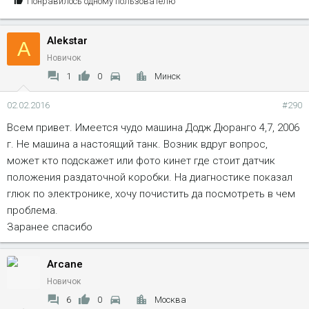
С
Понравилось одному пользователю
и
м
Alekstar
п
A
а
Новичок
т
1
0
Минск
и
и
02.02.2016
#290
:
Всем привет. Имеется чудо машина Додж Дюранго 4,7, 2006
г. Не машина а настоящий танк. Возник вдруг вопрос,
может кто подскажет или фото кинет где стоит датчик
положения раздаточной коробки. На диагностике показал
глюк по электронике, хочу почистить да посмотреть в чем
проблема.
Заранее спасибо
Arcane
Новичок
6
0
Москва