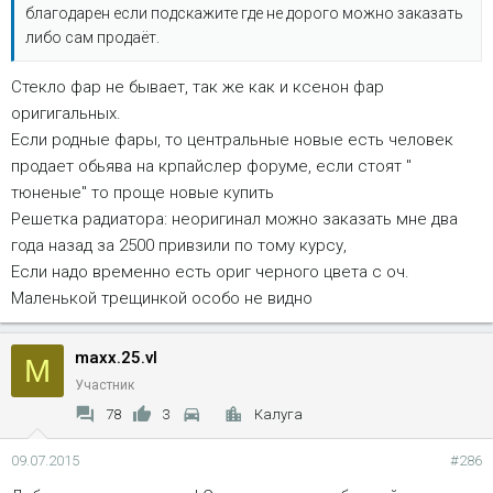
благодарен если подскажите где не дорого можно заказать
либо сам продаёт.
Стекло фар не бывает, так же как и ксенон фар
оригигальных.
Если родные фары, то центральные новые есть человек
продает обьява на крпайслер форуме, если стоят "
тюненые" то проще новые купить
Решетка радиатора: неоригинал можно заказать мне два
года назад за 2500 привзили по тому курсу,
Если надо временно есть ориг черного цвета с оч.
Маленькой трещинкой особо не видно
maxx.25.vl
M
Участник
78
3
Калуга
09.07.2015
#286