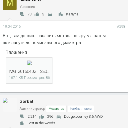
M
Участник
78
3
Калуга
19.04.2016
#298
Вот, там должны наварить металл по кругу а затем
шлифануть до номинального диаметра
Вложения
IMG_20160402_123004.jpg
167.1 КБ
Просмотры: 86
Gorbat
Администратор
Модератор
Клубная карта
2 214
396
Dodge Journey 3.6 AWD
Lost in the woods