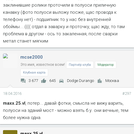
заклинившие ролики проточили в полуоси приличную
канавку (фото полуоси выложу посже, щас провода к
телефону нет) - подшипник то у нас без внутренней
обоймы....(((( отдал в заварку и проточку, щас жду, то там
проблема в другом - ось то закаленная, после сварки
метал станет мягким
mcse2000
Это имя, известное всем!
Партнёр клуба
Модератор
Клубная карта
3 677
645
Dodge Durango
Москва
18.04.2016
#297
maxx.25.vl
, потер... давай фотки, смысла не вижу варить,
полуоси на зданий мост - можно взять б.у. они вечные, тем
более нужна одна.
maxx.25.vl