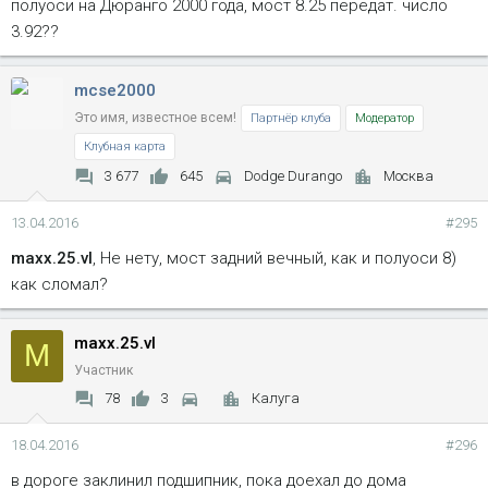
полуоси на Дюранго 2000 года, мост 8.25 передат. число
3.92??
mcse2000
Это имя, известное всем!
Партнёр клуба
Модератор
Клубная карта
3 677
645
Dodge Durango
Москва
13.04.2016
#295
maxx.25.vl
, Не нету, мост задний вечный, как и полуоси 8)
как сломал?
maxx.25.vl
M
Участник
78
3
Калуга
18.04.2016
#296
в дороге заклинил подшипник, пока доехал до дома