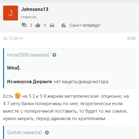
Johnsons13
J
Новичок
2
0
Санкт-петербург
03.12.2014
#282
mcse2000 сказал(а):
Miha$
,
Из минусов Дюранги
-нет защиты днища мотора.
Есть
на 5.2 и 5.9 жирная металлическая- опционно, на
4.7 нету балки поперечины по нее, теоретически если
вместе с поперечиной поставить, то будет то же самое,
нужно мерить, перед одинаков по креплениям
Gorbat сказал(а):