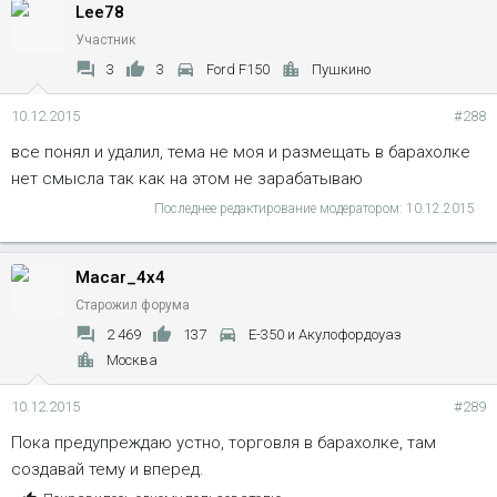
Lee78
п
а
Участник
т
3
3
Ford F150
Пушкино
и
и
10.12.2015
#288
:
все понял и удалил, тема не моя и размещать в барахолке
нет смысла так как на этом не зарабатываю
Последнее редактирование модератором:
10.12.2015
Macar_4x4
Старожил форума
2 469
137
Е-350 и Акулофордоуаз
Москва
10.12.2015
#289
Пока предупреждаю устно, торговля в барахолке, там
создавай тему и вперед.