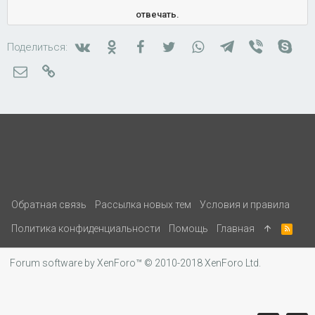
отвечать.
Вконтакте
Одноклассники
Facebook
Twitter
WhatsApp
Telegram
Viber
Skyp
Поделиться:
Электронная почта
Ссылка
Обратная связь
Рассылка новых тем
Условия и правила
Политика конфиденциальности
Помощь
Главная
R
S
S
Forum software by XenForo™
© 2010-2018 XenForo Ltd.