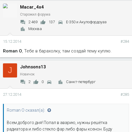
Macar_4x4
Старожил форума
2 469
137
Е-350 и Акулофордоуаз
Москва
15.12.2014
#284
Roman O
, Тебе в барахолку, там создай тему куплю.
Johnsons13
J
Новичок
2
0
Санкт-петербург
27.12.2014
#285
Roman O сказал(а):
Всем доброго дня! Попал в аварию, нужны решётка
радиатора и либо стекло фар либо фары ксенон. Буду