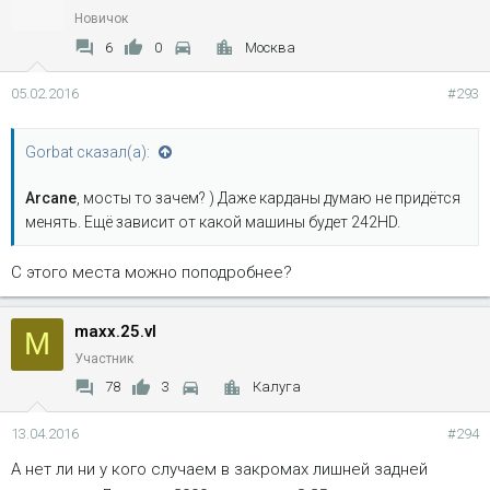
Новичок
6
0
Москва
05.02.2016
#293
Gorbat сказал(а):
Arcane
, мосты то зачем? ) Даже карданы думаю не придётся
менять. Ещё зависит от какой машины будет 242HD.
С этого места можно поподробнее?
maxx.25.vl
M
Участник
78
3
Калуга
13.04.2016
#294
А нет ли ни у кого случаем в закромах лишней задней