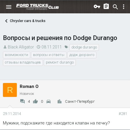
Chrysler cars & trucks
Вопросы и решения по Dodge Durango
А
Д
Т
Black Alligator
08.11.2011
dodge durango
в
а
е
возможности
вопросы и ответы
додж дюранго
т
т
г
отзывы владельцев
ремонт durango
о
а
и
р
н
т
а
е
ч
Roman O
R
м
а
Новичок
ы
л
4
0
Санкт-Петербург
а
29.11.2014
#281
Мужики, подскажите где находится клапан на печку?