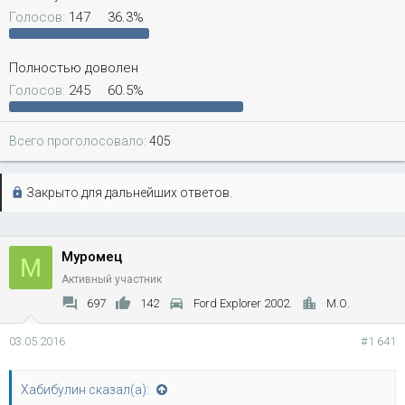
Голосов:
147
36.3%
Полностью доволен
Голосов:
245
60.5%
Всего проголосовало
405
Закрыто для дальнейших ответов.
Муромец
М
Активный участник
697
142
Ford Explorer 2002.
М.О.
03.05.2016
#1 641
Хабибулин сказал(а):