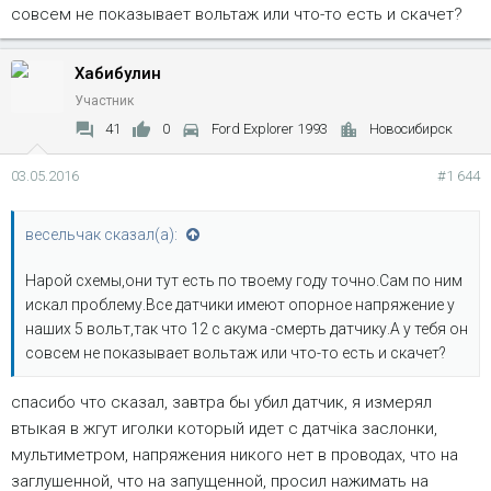
совсем не показывает вольтаж или что-то есть и скачет?
Хабибулин
Участник
41
0
Ford Explorer 1993
Новосибирск
03.05.2016
#1 644
весельчак сказал(а):
Нарой схемы,они тут есть по твоему году точно.Сам по ним
искал проблему.Все датчики имеют опорное напряжение у
наших 5 вольт,так что 12 с акума -смерть датчику.А у тебя он
совсем не показывает вольтаж или что-то есть и скачет?
спасибо что сказал, завтра бы убил датчик, я измерял
втыкая в жгут иголки который идет с датчiка заслонки,
мультиметром, напряжения никого нет в проводах, что на
заглушенной, что на запущенной, просил нажимать на