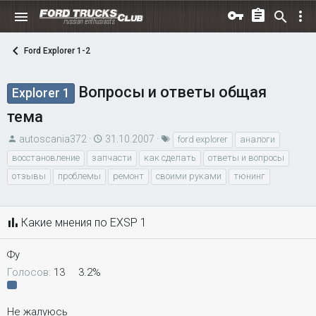
Ford Explorer 1-2
Вопросы и ответы общая
Explorer 1
тема
А
Д
Т
autoscania372
31.10.2007
ford explorer
аналоги
в
а
е
восстановление
запчасти
как сделать
ответы и вопросы
т
т
г
отзывы
проблемы
ремонт
своими руками
тюнинг
о
а
и
р
н
т
а
Какие мнения по EXSP 1
е
ч
м
а
Фу
ы
л
Голосов:
13
3.2%
а
Не жалуюсь