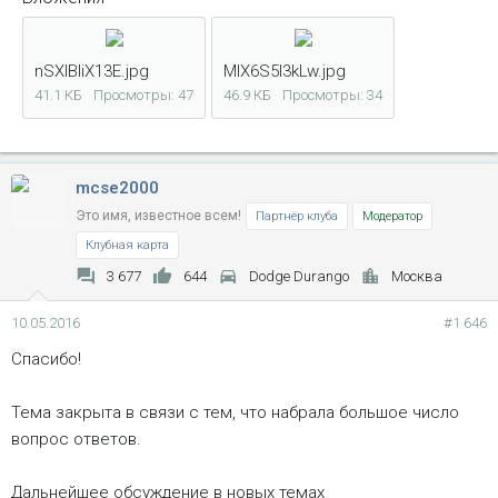
nSXIBIiX13E.jpg
MIX6S5I3kLw.jpg
41.1 КБ
Просмотры: 47
46.9 КБ
Просмотры: 34
mcse2000
Это имя, известное всем!
Партнёр клуба
Модератор
Клубная карта
3 677
644
Dodge Durango
Москва
10.05.2016
#1 646
Спасибо!
Тема закрыта в связи с тем, что набрала большое число
вопрос ответов.
Дальнейшее обсуждение в новых темах