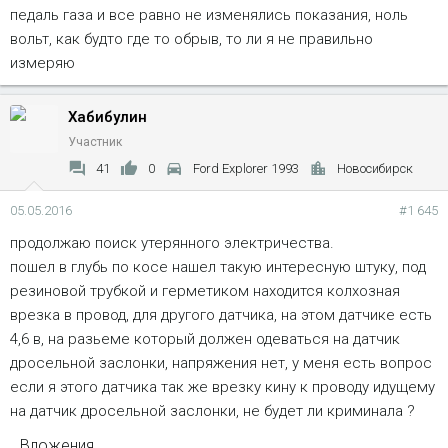
педаль газа и все равно не изменялись показания, ноль
вольт, как будто где то обрыв, то ли я не правильно
измеряю
Хабибулин
Участник
41
0
Ford Explorer 1993
Новосибирск
05.05.2016
#1 645
продолжаю поиск утерянного электричества.
пошел в глубь по косе нашел такую интересную штуку, под
резиновой трубкой и герметиком находится колхозная
врезка в провод, для другого датчика, на этом датчике есть
4,6 в, на разьеме который должен одеваться на датчик
дросельной заслонки, напряжения нет, у меня есть вопрос
если я этого датчика так же врезку кину к проводу идущему
на датчик дросельной заслонки, не будет ли криминала ?
Вложения