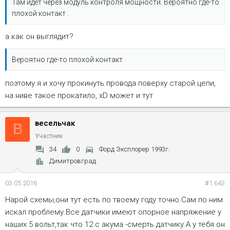
Там идёт через модуль контроля мощности. Вероятно где-то
плохой контакт .
а как он выглядит?
Вероятно где-то плохой контакт
поэтому я и хочу прокинуть провода поверху старой цепи,
на ниве такое прокатило, хD может и тут
весельчак
В
Участник
34
0
Форд Эксплорер 1993г.
Димитровград
03.05.2016
#1 643
Нарой схемы,они тут есть по твоему году точно.Сам по ним
искал проблему.Все датчики имеют опорное напряжение у
наших 5 вольт,так что 12 с акума -смерть датчику.А у тебя он