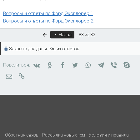
Вопросы и ответы по Форд Эксплорер 1
Вопросы и ответы по Форд Эксплорер 2
Первый
Назад
83 из 83
Закрыто для дальнейших ответов.
Вконтакте
Одноклассники
Facebook
Twitter
WhatsApp
Telegram
Viber
Skyp
Поделиться:
Электронная почта
Ссылка
Обратная связь
Рассылка новых тем
Условия и правила