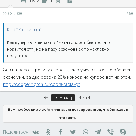
1 532
1
22.03.2008
#68
KILROY сказал(а):
Как купер изнашивается? чета говорят быстро, а то
нравится стт , но на пару сезонов как-то накладно
получится.
За два сезона резину стереть,надо умудриться.Не образец
экономии, за два сезона 20% износа на купере вот на этой.
http://cooper.tigron.ru/cobra-radial-gt
Первый
Назад
4 из 4
Вам необходимо войти или зарегистрироваться, чтобы здесь
отвечать.
Вконтакте
Одноклассники
Facebook
Twitter
WhatsApp
Telegram
Viber
Skyp
Поделиться: