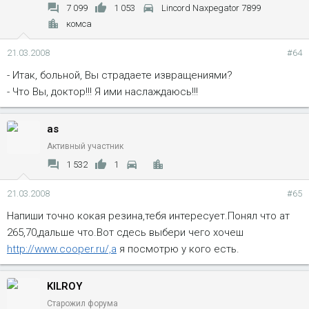
7 099
1 053
Lincord Naxpegator 7899
комса
21.03.2008
#64
- Итак, больной, Вы страдаете извращениями?
- Что Вы, доктор!!! Я ими наслаждаюсь!!!
as
Активный участник
1 532
1
21.03.2008
#65
Напиши точно кокая резина,тебя интересует.Понял что ат
265,70,дальше что.Вот сдесь выбери чего хочеш
http://www.cooper.ru/,а
я посмотрю у кого есть.
KILROY
Старожил форума