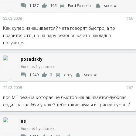
1 137
195
Ford Econoline
москва
22.03.2008
#66
Как купер изнашивается? чета говорят быстро, а то
нравится стт , но на пару сезонов как-то накладно
получится.
posadskiy
Активный участник
1 249
3
x ray
москва
22.03.2008
#67
вся MT резина которая не быстро изнашивается-дубовая,
ездил на газ 66 и урале? тебе такие шумы и тряски нужны?
as
Активный участник