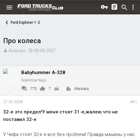
Ford Explorer 1-2
Про колеса
А
Д
Aviaviavi
08.08.2007
в
а
т
т
о
а
Babyhummer A-328
р
н
Grammar Nazi
т
а
775
7
Москва
е
ч
м
а
21.03.2008
#61
ы
л
32-е это предел!У меня стоят 31-е,жалею что не
а
поставил 32-е
У Чифа стоят 32-е и все без проблем! Правда машины у нас