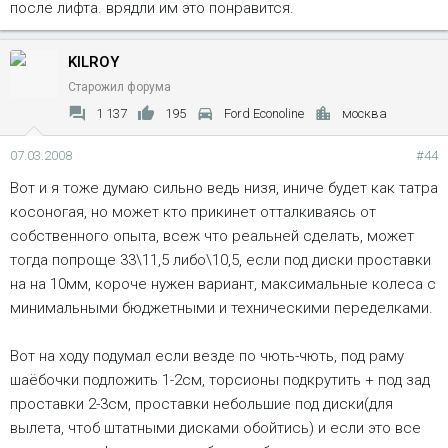
после лифта. врядли им это понравится.
KILROY
Старожил форума
1 137
195
Ford Econoline
москва
07.03.2008
#44
Вот и я тоже думаю сильно ведь низя, иниче будет как татра
косоногая, но может кто прикинет отталкиваясь от
собственного опыта, всеж что реальней сделать, может
тогда попроще 33\11,5 либо\10,5, если под диски проставки
на на 10мм, короче нужен вариант, максимальные колеса с
минимальными бюджетными и техническими переделками.
Вот на ходу подумал если везде по чють-чють, под раму
шаёбочки подложить 1-2см, торсионы подкрутить + под зад
проставки 2-3см, проставки небольшие под диски(для
вылета, чтоб штатными дисками обойтись) и если это все