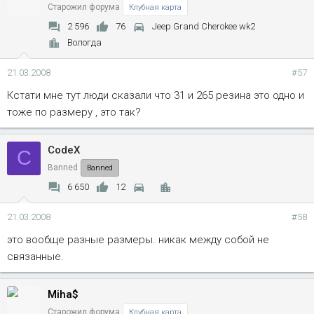
Старожил форума
Клубная карта
2 596
76
Jeep Grand Cherokee wk2
Вологда
21.03.2008
#57
Кстати мне тут люди сказали что 31 и 265 резина это одно и
тоже по размеру , это так?
CodeX
C
Banned
Banned
6 650
12
21.03.2008
#58
это вообще разные размеры. никак между собой не
связанные.
Miha$
Старожил форума
Клубная карта