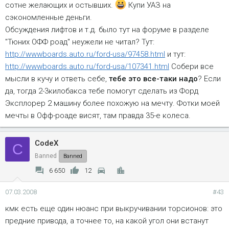
сотне желающих и остывших.
Купи УАЗ на
сэкономленные деньги.
Обсуждения лифтов и т.д. было тут на форуме в разделе
"Тюних ОФФ роад" неужели не читал? Тут:
http://wwwboards.auto.ru/ford-usa/97458.html
и тут:
http://wwwboards.auto.ru/ford-usa/107341.html
Собери все
мысли в кучу и ответь себе,
тебе это все-таки надо
? Если
да, тогда 2-3килобакса тебе помогут сделать из Форд
Эксплорер 2 машину более похожую на мечту. Фотки моей
мечты в Офф-роаде висят, там правда 35-е колеса.
CodeX
C
Banned
Banned
6 650
12
07.03.2008
#43
кмк есть еще один нюанс при выкручивании торсионов: это
предние привода, а точнее то, на какой угол они встанут