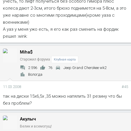
учесть, то лифт получиться без особого гимора плюс
колеса дают 2-3см, итого брюхо поднимется на 5-8см, а это
уже наравне со многими проходимцами(кроме уаза с
военниками)
А уаз у меня ужо есть, я его как раз сменить на фордик
решил :wink:
Miha$
Старожил форума
Клубная карта
2 596
76
Jeep Grand Cherokee wk2
Вологда
11.03.2008
#45
так на диски 15х6,5х ,35 можно напялить 31 резину что бы
без проблем?
Акулыч
Велик и всемогущ!