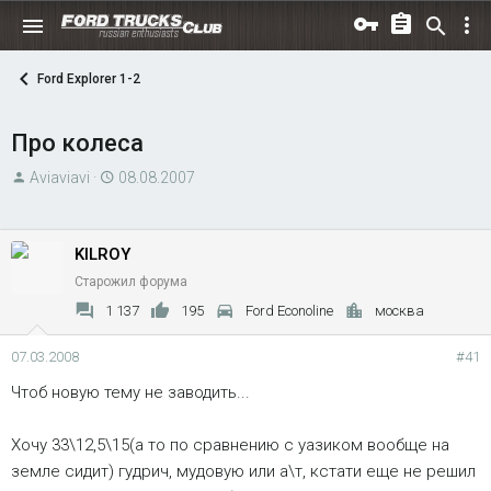
Ford Explorer 1-2
Про колеса
А
Д
Aviaviavi
08.08.2007
в
а
т
т
о
а
KILROY
р
н
Старожил форума
т
а
1 137
195
Ford Econoline
москва
е
ч
м
а
07.03.2008
#41
ы
л
Чтоб новую тему не заводить...
а
Хочу 33\12,5\15(а то по сравнению с уазиком вообще на
земле сидит) гудрич, мудовую или а\т, кстати еще не решил