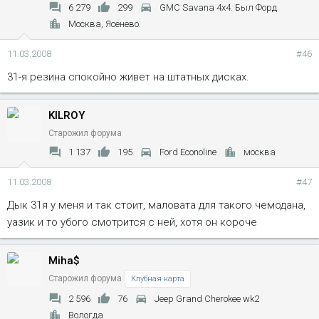
6 279
299
GMC Savana 4x4. Был Форд
Москва, Ясенево.
11.03.2008
#46
31-я резина спокойно живет на штатных дисках.
KILROY
Старожил форума
1 137
195
Ford Econoline
москва
11.03.2008
#47
Дык 31я у меня и так стоит, маловата для такого чемодана,
уазик и то убого смотрится с ней, хотя он короче
Miha$
Старожил форума
Клубная карта
2 596
76
Jeep Grand Cherokee wk2
Вологда