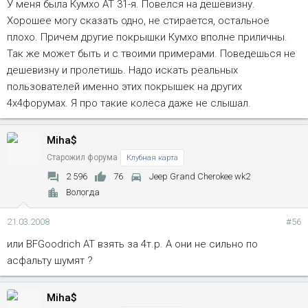
У меня была Кумхо АТ 31-я. Повелся на дешевизну.
Хорошее могу сказать одно, не стирается, остальное
плохо. Причем другие покрышки Кумхо вполне приличны.
Так же может быть и с твоими примерами. Поведешься не
дешевизну и пролетишь. Надо искать реальных
пользователей именно этих покрышек на других
4х4форумах. Я про такие колеса даже не слышал.
Miha$
Старожил форума
Клубная карта
2 596
76
Jeep Grand Cherokee wk2
Вологда
21.03.2008
#56
или BFGoodrich AT взять за 4т.р. А они не сильно по
асфальту шумят ?
Miha$