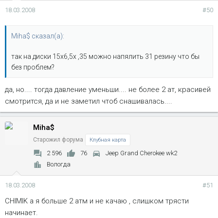
18.03.2008
#50
Miha$ сказал(а):
так на диски 15х6,5х ,35 можно напялить 31 резину что бы
без проблем?
да, но.... тогда давление уменьши.... не более 2 ат, красивей
смотрится, да и не заметил чтоб снашивалась....
Miha$
Старожил форума
Клубная карта
2 596
76
Jeep Grand Cherokee wk2
Вологда
18.03.2008
#51
CHIMIK а я больше 2 атм и не качаю , слишком трясти
начинает.