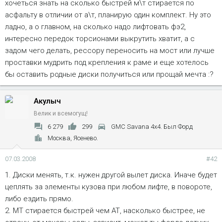
хочеться знать на сколько быстрей м\т стирается по
асфальту в отличии от а\т, планирую один комплект. Ну это
ладно, а о главном, на сколько надо лифтовать фэ2,
интересно передок торсионами выкрутить хватит, а с
задом чего делать, рессору переносить на мост или лучше
проставки мудрить под крепления к раме и еще хотелось
бы оставить родные диски получиться или прощай мечта :?
Акулыч
Велик и всемогущ!
6 279
299
GMC Savana 4x4. Был Форд
Москва, Ясенево.
07.03.2008
#42
1. Диски менять, т.к. нужен другой вылет диска. Иначе будет
цеплять за элементы кузова при любом лифте, в повороте,
либо ездить прямо.
2. МТ стирается быстрей чем АТ, насколько быстрее, не