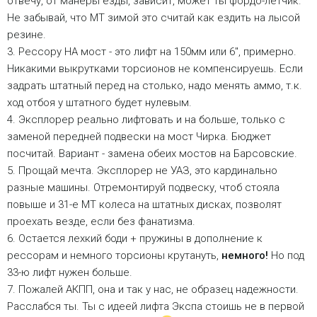
отвечу, от манеры езды, зависит, может ты фордо-летчик.
Не забывай, что МТ зимой это считай как ездить на лысой
резине.
3. Рессору НА мост - это лифт на 150мм или 6", примерно.
Никакими выкрутками торсионов не компенсируешь. Если
задрать штатный перед на столько, надо менять аммо, т.к.
ход отбоя у штатного будет нулевым.
4. Эксплорер реально лифтовать и на больше, только с
заменой передней подвески на мост Чирка. Бюджет
посчитай. Вариант - замена обеих мостов на Барсовские.
5. Прощай мечта. Эксплорер не УАЗ, это кардинально
разные машины. Отремонтируй подвеску, чтоб стояла
повыше и 31-е МТ колеса на штатных дисках, позволят
проехать везде, если без фанатизма.
6. Остается лехкий боди + пружины в дополнение к
рессорам и немного торсионы крутануть,
немного!
Но под
33-ю лифт нужен больше.
7. Пожалей АКПП, она и так у нас, не образец надежности.
Расслабся ты. Ты с идеей лифта Экспа стоишь не в первой