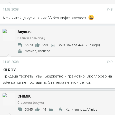
11.03.2008
#48
А ты китайца купи , в них 33 без лифта влезает.
Акулыч
Велик и всемогущ!
6 279
299
GMC Savana 4x4. Был Форд
Москва, Ясенево.
11.03.2008
#49
KILROY
Придеца терпеть. Увы. Бюджетно и грамотно, Эксплорер на
33-е катки не поставить. Эта тема не этой ветки.
CHIMIK
Старожил форума
5 345
44
Калининград/Vilnius