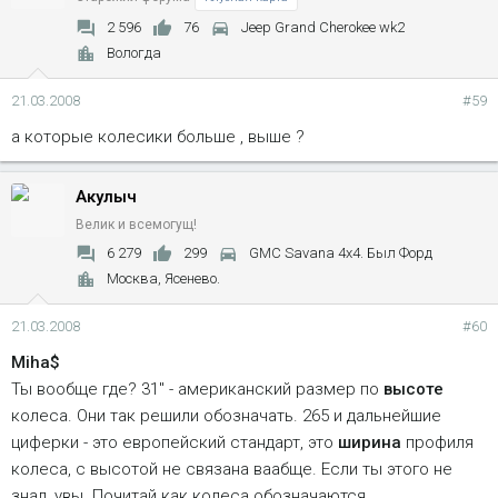
2 596
76
Jeep Grand Cherokee wk2
Вологда
21.03.2008
#59
а которые колесики больше , выше ?
Акулыч
Велик и всемогущ!
6 279
299
GMC Savana 4x4. Был Форд
Москва, Ясенево.
21.03.2008
#60
Miha$
Ты вообще где? 31" - американский размер по
высоте
колеса. Они так решили обозначать. 265 и дальнейшие
циферки - это европейский стандарт, это
ширина
профиля
колеса, с высотой не связана ваабще. Если ты этого не
знал, увы. Почитай как колеса обозначаются.