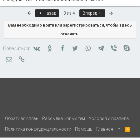
Первый
Последняя
Назад
3 из 4
Вперед
Вам необходимо войти или зарегистрироваться, чтобы здесь
отвечать.
Вконтакте
Одноклассники
Facebook
Twitter
WhatsApp
Telegram
Viber
Skyp
Поделиться:
Электронная почта
Ссылка
Обратная связь
Рассылка новых тем
Условия и правила
Политика конфиденциальности
Помощь
Главная
R
S
S