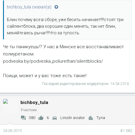
bichboy_tula сказал(а):
Блин почему все в сборе, уже бесить начинает!!!!стоят три
сайлентблока, два хорошие один менять, так нет блин,
меняйте весь рычаг!!!Что за тупость.
Че ты паникуешь!? У нас в Минске все восстанавливают
полиуретаном.
podveska.by/podveska_poliurethan/silentblocks/
Поищи, может и у вас тоже есть такие!
Последнее редактирование модератором:
14.04.2016
bichboy_tula
Участник
380
6
Lincoln aviator
Тула
24.06.2015
#1 582