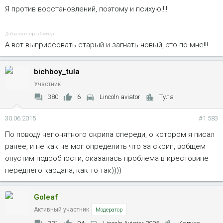
Я против восстановлений, поэтому и психую!!!!
Добавлено через 5 минут
А вот выприссовать старый и загнать новый, это по мне!!!
bichboy_tula
Участник
380
6
Lincoln aviator
Тула
30.06.2015
#1 583
По поводу непонятного скрипа спереди, о котором я писал
ранее, и не как не мог определить что за скрип, вобщем
опустим подробности, оказалась проблема в крестовине
переднего кардана, как то так))))
Goleaf
Активный участник
Модератор