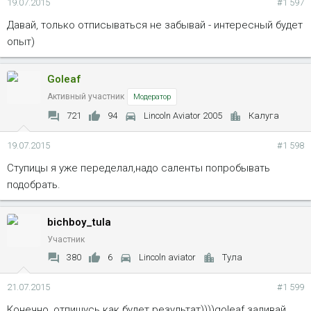
19.07.2015
#1 597
Давай, только отписываться не забывай - интересный будет
опыт)
Goleaf
Активный участник
Модератор
721
94
Lincoln Aviator 2005
Калуга
19.07.2015
#1 598
Ступицы я уже переделал,надо саленты попробывать
подобрать.
bichboy_tula
Участник
380
6
Lincoln aviator
Тула
21.07.2015
#1 599
Конечно, отпишусь как будет результат))))goleaf заливай