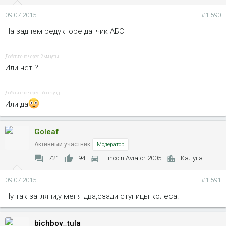
и
09.07.2015
#1 590
:
На заднем редукторе датчик АБС
Добавлено через 2 минуты
Или нет ?
Добавлено через 56 секунд
Или да
Goleaf
Активный участник
Модератор
721
94
Lincoln Aviator 2005
Калуга
09.07.2015
#1 591
Ну так загляни,у меня два,сзади ступицы колеса.
bichboy_tula