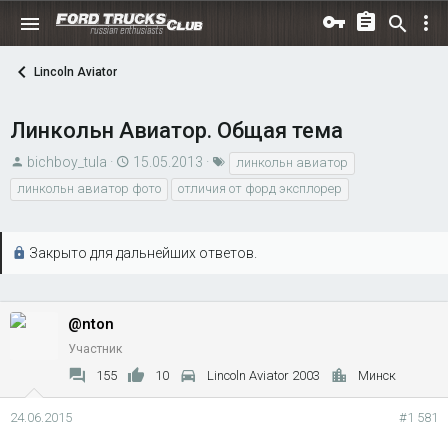
Lincoln Aviator
Линкольн Авиатор. Общая тема
А
Д
Т
bichboy_tula
15.05.2013
линкольн авиатор
в
а
е
линкольн авиатор фото
отличия от форд эксплорер
т
т
г
о
а
и
р
н
Закрыто для дальнейших ответов.
т
а
е
ч
м
а
@nton
ы
л
Участник
а
155
10
Lincoln Aviator 2003
Минск
24.06.2015
#1 581