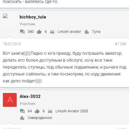
поискать - валялись где-то.
bichboy_tula
Участник
380
6
Lincoln aviator
Тула
18.07.2015
#1 596
Вот шняга(((((Ладно с юга приеду, буду потрашить авиатор,
делать его более доступным в обслуге, хочу все таки
переделать ступицы, под обычные подшипники, и рычаги под
доступные сайленты, а там посмотрим, по ходу движения
как дело пойдет))))
Alex-3032
A
Участник
64
6
Lincoln Aviator 2003
Северодвинск