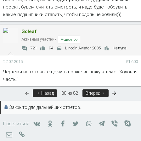
проект, будем считать смотреть, и надо будет обсудить
какие подшипники ставить, чтобы подольше ходили)))
Goleaf
Активный участник
Модератор
721
94
Lincoln Aviator 2005
Калуга
22.07.2015
#1 600
Чертежи не готовы ещё,чуть позже выложу в теме "Ходовая
часть."
Первый
Последняя
Назад
80 из 82
Вперед
Закрыто для дальнейших ответов.
Вконтакте
Одноклассники
Facebook
Twitter
WhatsApp
Telegram
Viber
Skyp
Поделиться:
Электронная почта
Ссылка