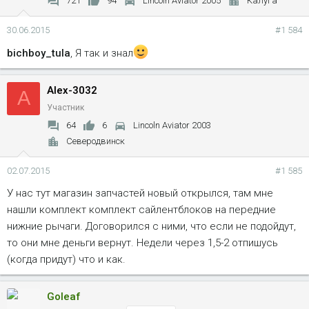
721
94
Lincoln Aviator 2005
Калуга
30.06.2015
#1 584
bichboy_tula
, Я так и знал
Alex-3032
A
Участник
64
6
Lincoln Aviator 2003
Северодвинск
02.07.2015
#1 585
У нас тут магазин запчастей новый открылся, там мне
нашли комплект комплект сайлентблоков на передние
нижние рычаги. Договорился с ними, что если не подойдут,
то они мне деньги вернут. Недели через 1,5-2 отпишусь
(когда придут) что и как.
Goleaf