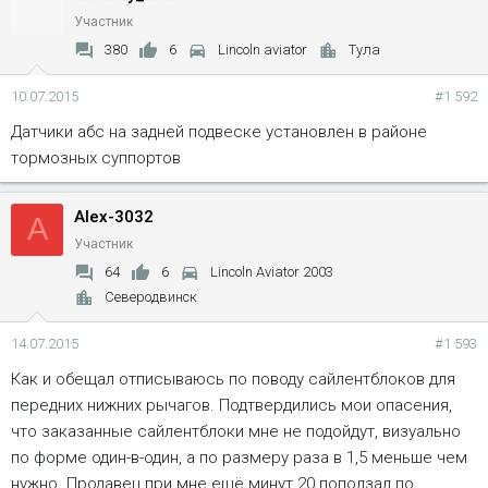
Участник
380
6
Lincoln aviator
Тула
10.07.2015
#1 592
Датчики абс на задней подвеске установлен в районе
тормозных суппортов
Alex-3032
A
Участник
64
6
Lincoln Aviator 2003
Северодвинск
14.07.2015
#1 593
Как и обещал отписываюсь по поводу сайлентблоков для
передних нижних рычагов. Подтвердились мои опасения,
что заказанные сайлентблоки мне не подойдут, визуально
по форме один-в-один, а по размеру раза в 1,5 меньше чем
нужно. Продавец при мне ещё минут 20 поползал по