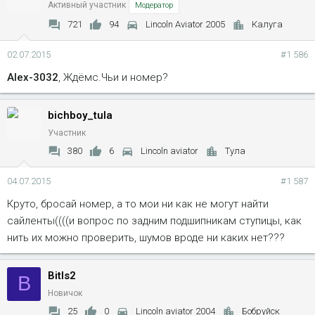
Активный участник
Модератор
721
94
Lincoln Aviator 2005
Калуга
02.07.2015
#1 586
Alex-3032
, Ждёмс.Чьи и номер?
bichboy_tula
Участник
380
6
Lincoln aviator
Тула
04.07.2015
#1 587
Круто, бросай номер, а то мои ни как не могут найти
сайленты((((и вопрос по задним подшипникам ступицы, как
нить их можно проверить, шумов вроде ни каких нет???
Bitls2
B
Новичок
25
0
Lincoln aviator 2004
Бобруйск