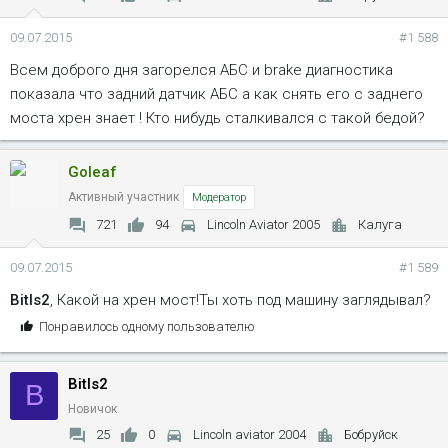
09.07.2015
#1 588
Всем доброго дня загорелся АБС и brake диагностика
показала что задний датчик АБС а как снять его с заднего
моста хрен знает ! Кто нибудь сталкивался с такой бедой?
Goleaf
Активный участник
Модератор
721
94
Lincoln Aviator 2005
Калуга
09.07.2015
#1 589
Bitls2
, Какой на хрен мост!Ты хоть под машину заглядывал?
С
Понравилось одному пользователю
и
м
Bitls2
п
B
а
Новичок
т
25
0
Lincoln aviator 2004
Бобруйск
и