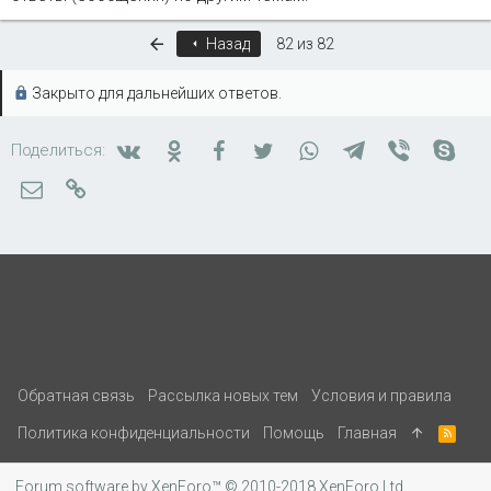
Первый
Назад
82 из 82
Закрыто для дальнейших ответов.
Вконтакте
Одноклассники
Facebook
Twitter
WhatsApp
Telegram
Viber
Skyp
Поделиться:
Электронная почта
Ссылка
Обратная связь
Рассылка новых тем
Условия и правила
Политика конфиденциальности
Помощь
Главная
R
S
S
Forum software by XenForo™
© 2010-2018 XenForo Ltd.