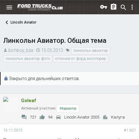
Lincoln Aviator
Линкольн Авиатор. Общая тема
А
Д
Т
bichboy_tula
15.05.2013
линкольн авиатор
в
а
е
линкольн авиатор фото
отличия от форд эксплорер
т
т
г
о
а
и
р
н
Закрыто для дальнейших ответов.
т
а
е
ч
м
а
Goleaf
ы
л
Активный участник
Модератор
а
721
94
Lincoln Aviator 2005
Калуга
13.11.2015
#1 621