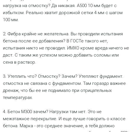
Уклон 1% от ширины - т.е. 1 см.
нагрузка на отмостку? Да никакая. А500 10 мм будет с
Заливать в теплое время +5 градусов.
избытком. Реально хватит дорожной сетки 4 мм с шагом
Поливать, накрывать и т.д.
100 мм.
2. Фибра крайне не желательна. Вы проводили испытания
бетона после ее добавления? В ГОСТе такого нет,
испытания никто не проводил. ИМХО кроме вреда ничего не
даст. С таким же успехом можно добавить соломы или
сена в раствор.
3. Утеплить что? Отмостку? Зачем? Утепляют фундамент.
отмостка не связана с фундаментом. Там гораздо важнее
дренаж, что бы ее не поднимало при отрицательных
температурах.
4. Бетон М300 зачем? Нагрузки там нет. Это не
межэтажное перекрытие. И еще лучше говорить о классе
бетона. Марка - это среднее значение, а тебя должно