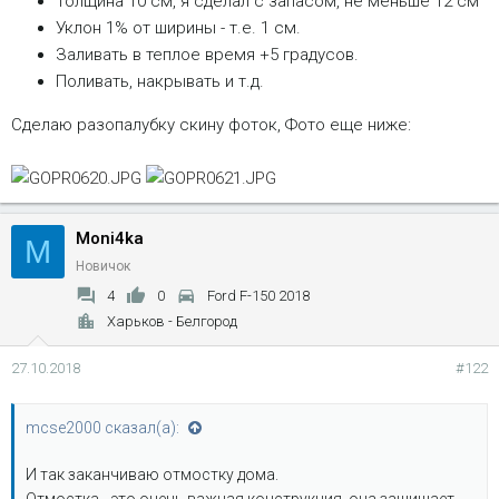
Толщина 10 см, я сделал с запасом, не меньше 12 см
Уклон 1% от ширины - т.е. 1 см.
Заливать в теплое время +5 градусов.
Поливать, накрывать и т.д.
Сделаю разопалубку скину фоток, Фото еще ниже:
Moni4ka
M
Новичок
4
0
Ford F-150 2018
Харьков - Белгород
27.10.2018
#122
mcse2000 сказал(а):
И так заканчиваю отмостку дома.