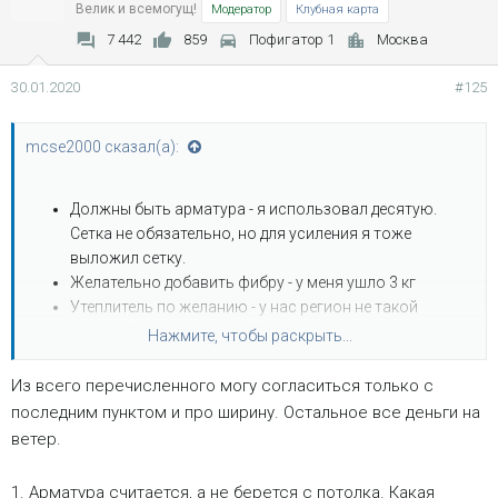
Велик и всемогущ!
Модератор
Клубная карта
7 442
859
Пофигатор 1
Москва
30.01.2020
#125
mcse2000 сказал(а):
Должны быть арматура - я использовал десятую.
Сетка не обязательно, но для усиления я тоже
выложил сетку.
Желательно добавить фибру - у меня ушло 3 кг
Утеплитель по желанию - у нас регион не такой
суровый и сама лента с цоколем утеплена у меня.
Нажмите, чтобы раскрыть...
Отмостка должна плотно прилегать к фундаменту -
для этого я привязался к нему арматурой.
Из всего перечисленного могу согласиться только с
Бетон не ниже М-200, мы делали в ручную М-300
последним пунктом и про ширину. Остальное все деньги на
Ширина в зависимости от грунта, от 70 см минимум -
ветер.
в идеале 1 метр. У меня ширина 1 метр.
Толщина 10 см, я сделал с запасом, не меньше 12 см
1. Арматура считается, а не берется с потолка. Какая