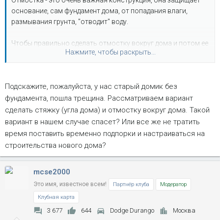
Отмостка - это очень важная конструкция, она защищает
основание, сам фундамент дома, от попадания влаги,
размывания грунта, "отводит" воду.
Чтобы правильно сделать отмостку вокруг дома и потом ее
Нажмите, чтобы раскрыть...
не ремонтировать нужно знать основные правила.....
Подскажите, пожалуйста, у нас старый домик без
фундамента, пошла трещина. Рассматриваем вариант
сделать стяжку (угла дома) и отмостку вокруг дома. Такой
вариант в нашем случае спасет? Или все же не тратить
время поставить временно подпорки и настраиваться на
строительства нового дома?
mcse2000
Это имя, известное всем!
Партнёр клуба
Модератор
Клубная карта
3 677
644
Dodge Durango
Москва