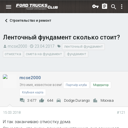
Строительство и ремонт
Ленточный фундамент сколько стоит?
А
Д
Т
mcse2000
23.04.2017
ленточный фундамент
в
а
е
отмостка
смета на фундамент
фундамент
т
т
г
о
а
и
р
н
т
mcse2000
а
е
ч
Это имя, известное всем!
Партнёр клуба
Модератор
м
а
Клубная карта
ы
л
3 677
644
Dodge Durango
Москва
а
15.03.2018
#121
И так заканчиваю отмостку дома.