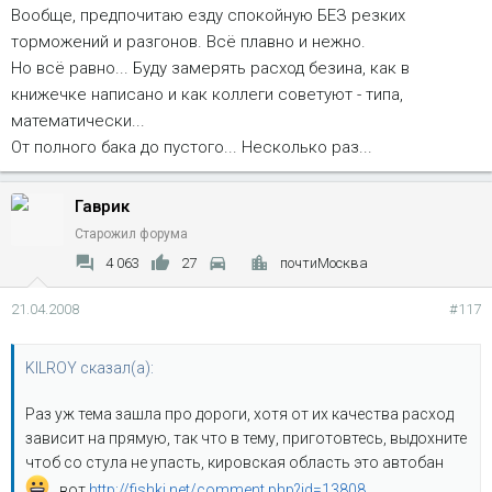
Вообще, предпочитаю езду спокойную БЕЗ резких
торможений и разгонов. Всё плавно и нежно.
Но всё равно... Буду замерять расход безина, как в
книжечке написано и как коллеги советуют - типа,
математически...
От полного бака до пустого... Несколько раз...
Гаврик
Старожил форума
4 063
27
почтиМосква
21.04.2008
#117
KILROY сказал(а):
Раз уж тема зашла про дороги, хотя от их качества расход
зависит на прямую, так что в тему, приготовтесь, выдохните
чтоб со стула не упасть, кировская область это автобан
, вот
http://fishki.net/comment.php?id=13808