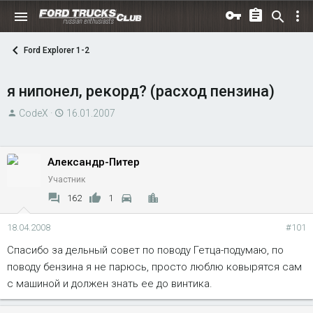
Ford Explorer 1-2
я нипонел, рекорд? (расход пензина)
А
Д
CodeX
16.01.2007
в
а
т
т
о
а
Александр-Питер
р
н
Участник
т
а
162
1
е
ч
м
а
18.04.2008
#101
ы
л
Спасибо за дельный совет по поводу Гетца-подумаю, по
а
поводу бензина я не парюсь, просто люблю ковырятся сам
с машиной и должен знать ее до винтика.