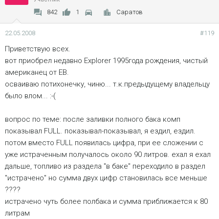
842
1
Саратов
22.05.2008
#119
Приветствую всех.
вот приобрел недавно Еxplorer 1995года рождения, чистый
американец от EB.
осваиваю потихонечку, чиню... т.к.предыдущему владельцу
было влом... :-(
вопрос по теме: после заливки полного бака комп
показывал FULL. показывал-показывал, я ездил, ездил.
потом вместо FULL появилась цифра, при ее сложении с
уже истраченным получалось около 90 литров. ехал я ехал
дальше, топливо из раздела "в баке" переходило в раздел
"истрачено" но сумма двух цифр становилась все меньше
????
истрачено чуть более полбака и сумма приближается к 80
литрам