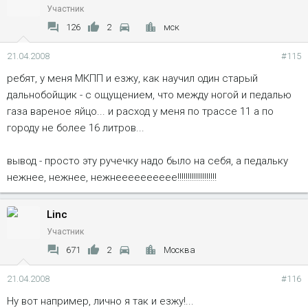
Участник
126
2
мск
21.04.2008
#115
ребят, у меня МКПП и езжу, как научил один старый
дальнобойщик - с ощущением, что между ногой и педалью
газа вареное яйцо... и расход у меня по трассе 11 а по
городу не более 16 литров...
вывод - просто эту ручечку надо было на себя, а педальку
нежнее, нежнее, нежнееееееееее!!!!!!!!!!!!!!!!!!!
Linc
Участник
671
2
Москва
21.04.2008
#116
Ну вот например, лично я так и езжу!...