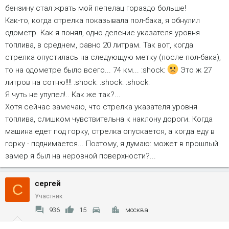
бензину стал жрать мой пепелац гораздо больше!
Как-то, когда стрелка показывала пол-бака, я обнулил
одометр. Как я понял, одно деление указателя уровня
топлива, в среднем, равно 20 литрам. Так вот, когда
стрелка опустилась на следующую метку (после пол-бака),
то на одометре было всего... 74 км... :shock:
Это ж 27
литров на сотню!!!! :shock: :shock: :shock:
Я чуть не упупел!.. Как же так?...
Хотя сейчас замечаю, что стрелка указателя уровня
топлива, слишком чувствительна к наклону дороги. Когда
машина едет под горку, стрелка опускается, а когда еду в
горку - поднимается... Поэтому, я думаю: может в прошлый
замер я был на неровной поверхности?...
сергей
С
Участник
936
15
москва