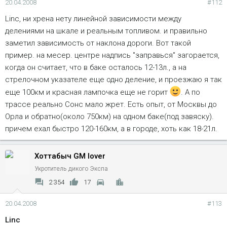
20.04.2008
#112
Linc, ни хрена нету линейной зависимости между
делениями на шкале и реальным топливом. и правильно
заметил зависимость от наклона дороги. Вот такой
пример. на месер. центре надпись "заправься" загорается,
когда он считает, что в баке осталось 12-13л., а на
стрелочном указателе еще одно деление, и проезжаю я так
еще 100км и красная лампочка еще не горит
. А по
трассе реально Сонс мало жрет. Есть опыт, от Москвы до
Орла и обратно(около 750км) на одном баке(под завяску).
причем ехал быстро 120-160км, а в городе, хоть как 18-21л.
Хоттабыч GM lover
Укротитель дикого Экспа
2 354
17
20.04.2008
#113
Linc