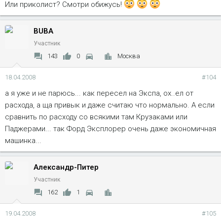
Или приколист? Смотри обижусь!
BUBA
Участник
143
0
Москва
18.04.2008
#104
а я уже и не парюсь... как пересел на Экспа, ох..ел от
расхода, а ща привык и даже считаю что нормально. А если
сравнить по расходу со всякими там Крузаками или
Паджерами... так Форд Эксплорер очень даже экономичная
машинка...
Александр-Питер
Участник
162
1
19.04.2008
#105