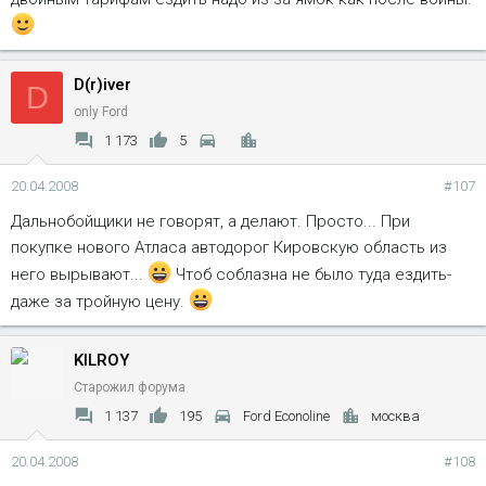
D(r)iver
D
only Ford
1 173
5
20.04.2008
#107
Дальнобойщики не говорят, а делают. Просто... При
покупке нового Атласа автодорог Кировскую область из
него вырывают...
Чтоб соблазна не было туда ездить-
даже за тройную цену.
KILROY
Старожил форума
1 137
195
Ford Econoline
москва
20.04.2008
#108