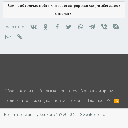
Вам необходимо войти или зарегистрироваться, чтобы здесь
отвечать.
Вконтакте
Одноклассники
Facebook
Twitter
WhatsApp
Telegram
Viber
Skyp
Поделиться:
Электронная почта
Ссылка
Обратная связь
Рассылка новых тем
Условия и правила
Политика конфиденциальности
Помощь
Главная
R
S
S
Forum software by XenForo™
© 2010-2018 XenForo Ltd.