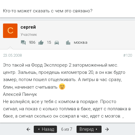
Кто-то может сказать с чем это связано?
сергей
С
Участник
936
15
москва
23.05.2008
#120
Это такой на Форд Эксплорер 2 заторможенный мес.
центр. Зальешь, проедешь километров 20, а он как будто
замер, потом пошел отщелкивать. А литры в час сразу,
блин, начинает считывать
Алексей Пинчук
Не волнуйся, все у тебя с компом в порядке. Просто
сигнал, на показ с колько топлива в баке, идет с поплавка в
баке, а сигнал сколько он сожрал в час, идет с мозгов. ,
Первый
Последняя
Назад
6 из 7
Вперед