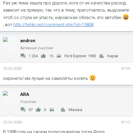
Раз уж тема зашла про дороги, хотя от их качества расход
зависит на прямую, так что в тему, приготовтесь, выдохните
чтоб со стула не упасть, кировская область это автобан
, вот
http://fishki.net/comment.php?id=13808
andron
Активный участник
1 234
15
Ford Explorer 1993
Киров
20.04.2008
#109
охренеть! им лучше на самолёты копить
ARA
Участник
97
0
Москва
20.04.2008
#110
В 1998 году на своем полугодовалом тогда Форд