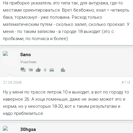
На приборке указатель это типа так, для антуража, где-то
местами ориентироваться. Врет безбожно, ехал = четверть
бака, тормознул - уже половина. Расход только
математическим путем - сколько залил, сколько проехал. У
меня - по таким записям - в городе 18 выходит (это с
пробками, по полчаса и более)
Sano
Участник
98
0
21.04.2008
#114
Ну у меня по трассе литров 10 и выходит, а вот по городу то
наверное 26. А хоца поменьше, даже не знаю может это и
норма, но у некоторых 18-20, вот к таким результатам и
надо приблизиться.
30hgsa