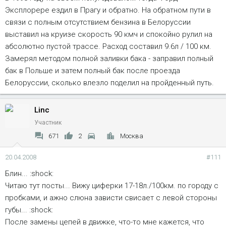
Эксплорере ездил в Прагу и обратно. На обратном пути в
связи с полным отсутствием бензина в Белоруссии
выставил на круизе скорость 90 кмч и спокойно рулил на
абсолютно пустой трассе. Расход составил 9.6л / 100 км.
Замерял методом полной заливки бака - заправил полный
бак в Польше и затем полный бак после проезда
Белоруссии, сколько влезло поделил на пройденный путь.
Linc
Участник
671
2
Москва
20.04.2008
#111
Блин... :shock:
Читаю тут посты... Вижу циферки 17-18л./100км. по городу с
пробками, и ажно слюна зависти свисает с левой стороны
губы... :shock:
После замены цепей в движке, что-то мне кажется, что