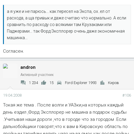
а я уже и не парюсь... как пересел на Экспа, ох..ел от
расхода, а ща привык и даже считаю что нормально. А если
сравнить по расходу со всякими там Крузаками или
Паджерами... так Форд Эксплорер очень даже экономичная
машинка...
Согласен.
andron
Активный участник
1 234
15
Ford Explorer 1993
Киров
19.04.2008
#106
Токая же тема . После волги и УАЗки,на которых каждый
день ездил ,Форд Эксплорер не машина а подарок судьбы
.Учитывая наши дороги ,что в городе что за городом .Если
дальнобойщики говорят,что к вам в Кировскую область по
двойным тарифам ездить надо из-за ямок как после войны.