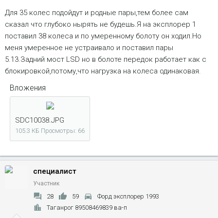
Для 35 колес подойдут и родные пары,тем более сам
сказал что глубоко нырять не будешь.Я на эксплорер 1
поставил 38 колеса и по умеренному болоту он ходил.Но
меня умеренное не устраивало и поставил пары
5.13.Задний мост LSD но в болоте передок работает как с
блокировкой,потому,что нагрузка на колеса одинаковая.
Вложения
SDC10038.JPG
105.3 КБ
Просмотры: 66
специалист
Участник
28
59
Форд эксплорер 1993
Таганрог 89508469839 ва-п