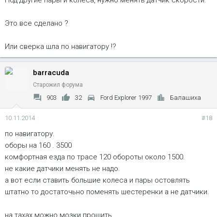
Под другие пары и колеса, нужно менять датчик скорости.
Это все сделано ?
Или сверка шла по навигатору !?
barracuda
Старожил форума
903
32
Ford Explorer 1997
Балашиха
10.11.2014
#18
по навигатору.
оборы на 160 . 3500
комфортная езда по трасе 120 обороты около 1500.
не какие датчики менять не надо.
а вот если ставить большие колеса и пары остовлять
штатно то достаточьно поменять шестеренки а не датчики.
на тахах можно мозки прошить.