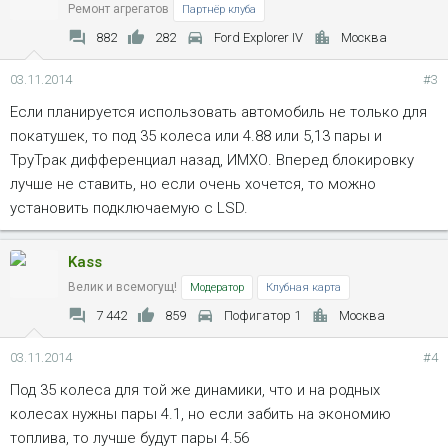
Ремонт агрегатов
Партнёр клуба
882
282
Ford Explorer IV
Москва
03.11.2014
#3
Если планируется использовать автомобиль не только для
покатушек, то под 35 колеса или 4.88 или 5,13 пары и
ТруТрак дифференциал назад, ИМХО. Вперед блокировку
лучше не ставить, но если очень хочется, то можно
установить подключаемую с LSD.
Kass
Велик и всемогущ!
Модератор
Клубная карта
7 442
859
Пофигатор 1
Москва
03.11.2014
#4
Под 35 колеса для той же динамики, что и на родных
колесах нужны пары 4.1, но если забить на экономию
топлива, то лучше будут пары 4.56