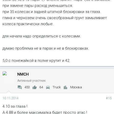
при замене пары расход уменьшиться.
при 35 колесах и задней штатной блокировки за глаза.
глина и чернозем очень своеобразный грунт замыливает
колеса практически любые.
для начала надо определиться с колесами.
думаю проблема не в парах и не в блокировках.
5,0 с понежайкой в полне крутит и 42.
NMCH
Активный участник
453
64
Truck
Москва
10.11.2014
#15
4.10 за глаза !
А 4.88 и более максималка будет просто атас !