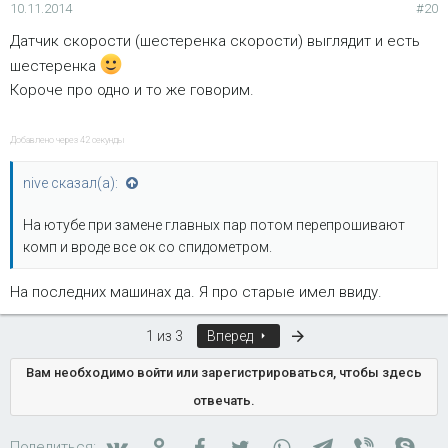
10.11.2014
#20
Датчик скорости (шестеренка скорости) выглядит и есть
шестеренка
Короче про одно и то же говорим.
Добавлено через 42 секунды
nive сказал(а):
На ютубе при замене главных пар потом перепрошивают
комп и вроде все ок со спидометром.
На последних машинах да. Я про старые имел ввиду.
Последняя
1 из 3
Вперед
Вам необходимо войти или зарегистрироваться, чтобы здесь
отвечать.
Вконтакте
Одноклассники
Facebook
Twitter
WhatsApp
Telegram
Viber
Skyp
Поделиться: