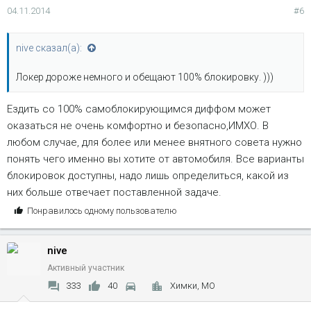
04.11.2014
#6
nive сказал(а):
Локер дороже немного и обещают 100% блокировку. )))
Ездить со 100% самоблокирующимся диффом может
оказаться не очень комфортно и безопасно,ИМХО. В
любом случае, для более или менее внятного совета нужно
понять чего именно вы хотите от автомобиля. Все варианты
блокировок доступны, надо лишь определиться, какой из
них больше отвечает поставленной задаче.
С
Понравилось одному пользователю
и
м
nive
п
а
Активный участник
т
333
40
Химки, МО
и
и