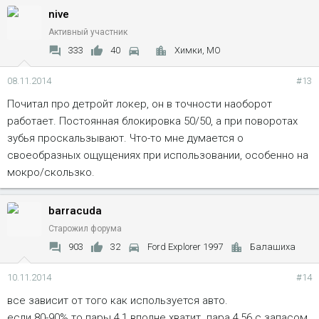
nive
Активный участник
333
40
Химки, МО
08.11.2014
#13
Почитал про детройт локер, он в точности наоборот
работает. Постоянная блокировка 50/50, а при поворотах
зубья проскальзывают. Что-то мне думается о
своеобразных ощущениях при использовании, особенно на
мокро/скользко.
barracuda
Старожил форума
903
32
Ford Explorer 1997
Балашиха
10.11.2014
#14
все зависит от того как используется авто.
если 80-90% то пары 4,1 вполне хватит. пара 4,56 с запасом.