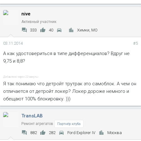
nive
Активный участник
333
40
Химки, МО
03.11.2014
#5
А как удостовериться в типе дифференциалов? Вдруг не
9,75 и 8,8?
Добавлено через 22 минуты
Я так понимаю что детройт трутрак это самоблок. А чем он
отличается от детройт локер? Локер дороже немного и
обещают 100% блокировку. )))
TransLAB
Ремонт агрегатов
Партнёр клуба
882
282
Ford Explorer IV
Москва