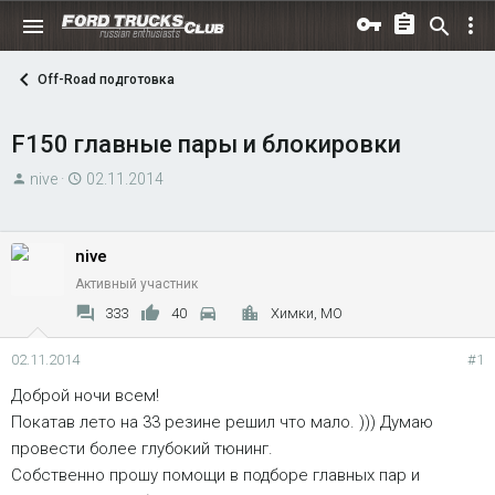
Off-Road подготовка
F150 главные пары и блокировки
А
Д
nive
02.11.2014
в
а
т
т
о
а
nive
р
н
Активный участник
т
а
333
40
Химки, МО
е
ч
м
а
02.11.2014
#1
ы
л
Доброй ночи всем!
а
Покатав лето на 33 резине решил что мало. ))) Думаю
провести более глубокий тюнинг.
Собственно прошу помощи в подборе главных пар и