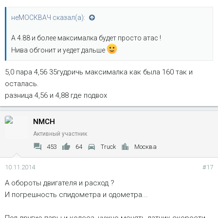
неМОСКВАЧ сказал(а):
А 4.88 и более максималка будет просто атас !
Нива обгонит и уедет дальше
5,0 пара 4,56 35гудричь максималка как была 160 так и
осталась.
разница 4,56 и 4,88 где подвох
NMCH
Активный участник
453
64
Truck
Москва
10.11.2014
#17
А обороты двигателя и расход ?
И погрешность спидометра и одометра...