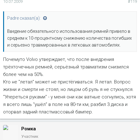
10.07.2009
#119
Padre сказал(а):
Введение обязательного использования ремней привело в
среднем к 10-процентному снижению количества погибших
и серьезно травмированных в легковых автомобилях.
Почемуто Volvo утверждает, что после внедрения
трёхточечных ремней, серьёзный травматизм снизился
более чем на 50%.
Кто не "летал" может не пристёгиваться. Я летал. Вопрос
жизни и смерти не стоял, но лицом об руль я не стукнулся.
"Упереться руками" - у меня они как ватные согнулись, хотя
я всего лишь "ушёл" в поле на 80-ти км, разбил 3 диска и
оторвал задний пластмассовый бампер.
Ромка
Участник