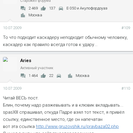
Старожил форума
2 469
137
Е-350 и Акулофордоуаз
Москва
10.07.2009
#109
То что подходит каскадеру неподходит обычному человеку,
каскадер как правило всегда готов к удару...
Aries
Активный участник
1 464
22
Москва
10.07.2009
#110
Читай ВЕСЬ пост.
Блин, почему надо разжевывать и в клювик вкладывать...
spasXIII спрашивал, откуда Падре взял тот текст, я привёл
ссылку, единственное место, где он напечатан
вот эта ссылка
http://www.gruzovshik.ru/pravbaza02.php