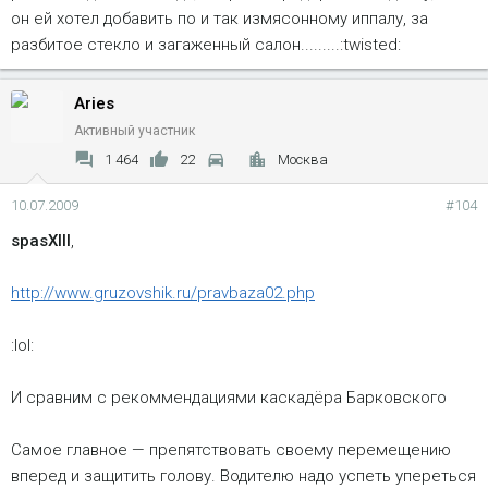
он ей хотел добавить по и так измясонному иппалу, за
разбитое стекло и загаженный салон.........:twisted:
Aries
Активный участник
1 464
22
Москва
10.07.2009
#104
spasXIII
,
http://www.gruzovshik.ru/pravbaza02.php
:lol:
И сравним с рекоммендациями каскадёра Барковского
Самое главное — препятствовать своему перемещению
вперед и защитить голову. Водителю надо успеть упереться