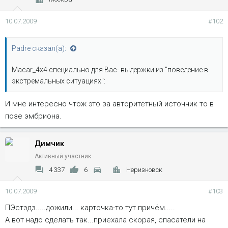
10.07.2009
#102
Padre сказал(а):
Macar_4x4 специально для Вас- выдержки из "поведение в
экстремальных ситуациях":
И мне интересно чтож это за авторитетный источник то в
позе эмбриона.
Димчик
Активный участник
4 337
6
Неризновск
10.07.2009
#103
ПЭстэдз.....дожили... карточка-то тут причём.....
А вот надо сделать так...приехала скорая, спасатели на