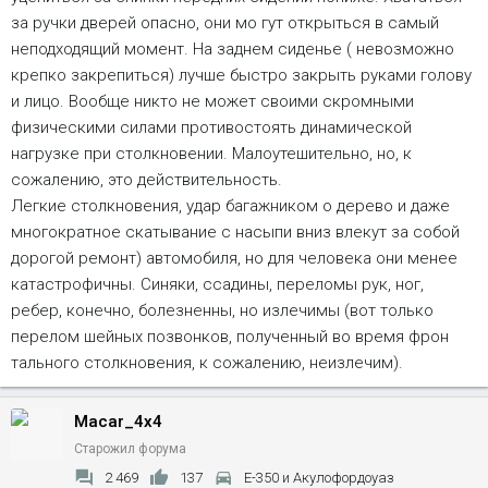
за ручки дверей опасно, они мо гут открыться в самый
неподходящий момент. На заднем сиденье ( невозможно
крепко закрепиться) лучше быстро закрыть руками голову
и лицо. Вообще никто не может своими скромными
физическими силами противостоять динамической
нагрузке при столкновении. Малоутешительно, но, к
сожалению, это действительность.
Легкие столкновения, удар багажником о дерево и даже
много­кратное скатывание с насыпи вниз влекут за собой
дорогой ремонт) автомобиля, но для человека они менее
катастрофичны. Синяки, ccaдины, переломы рук, ног,
ребер, конечно, болезненны, но излечимы (вот только
перелом шейных позвонков, полученный во время фрон
тального столкновения, к сожалению, неизлечим).
Macar_4x4
Старожил форума
2 469
137
Е-350 и Акулофордоуаз