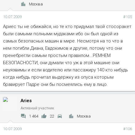
Москва
10.07.2009
#105
Ариес ты не обижайся, но те кто придумал твой стосоракет
были самыми полными мудаками ибо он был одной из
самых безопасных машин в мире. Несмотря на то что в
нем погибли Диана, Евдокимов и другие, потому что они
пренебрегли самым простым правилом...РЕМНЕМ
БЕЗОПАСНОСТИ, они думали что уж в этой машине они
неуязвимы и если водителю или пассажиру 140 кто нибудь
когда нибудь прочитал выдержку из опуса которым
бравирует Падре они бы посмеялись ему в лицо.
Aries
Активный участник
1 464
22
Москва
10.07.2009
#106