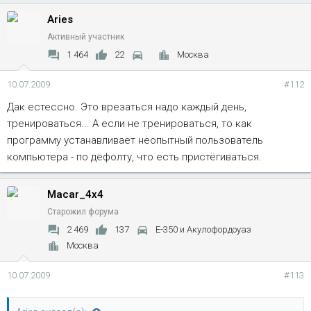
Aries
Активный участник
1 464
22
Москва
10.07.2009
#112
Дак естессно. Это врезаться надо каждый день,
тренироваться... А если не тренироваться, то как
программу устанавливает неопытный пользователь
компьютера - по дефолту, что есть пристёгиваться.
Macar_4x4
Старожил форума
2 469
137
Е-350 и Акулофордоуаз
Москва
10.07.2009
#113