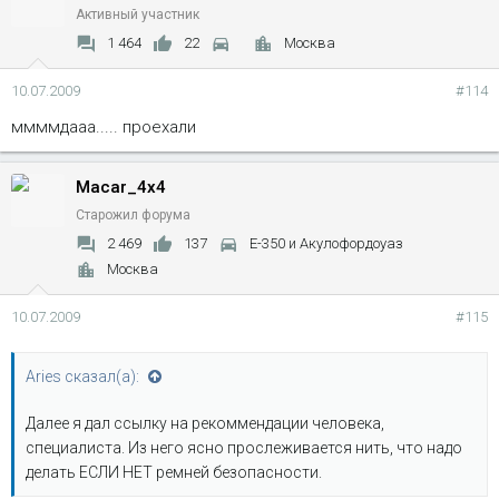
Активный участник
1 464
22
Москва
10.07.2009
#114
ммммдааа..... проехали
Macar_4x4
Старожил форума
2 469
137
Е-350 и Акулофордоуаз
Москва
10.07.2009
#115
Aries сказал(а):
Далее я дал ссылку на рекоммендации человека,
специалиста. Из него ясно прослеживается нить, что надо
делать ЕСЛИ НЕТ ремней безопасности.