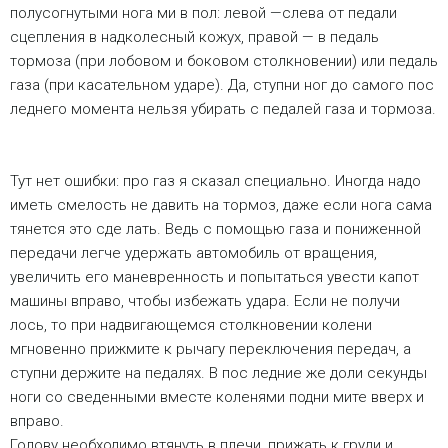
полусогнутыми нога ми в пол: левой —слева от педали
сцепления в надколесный кожух, правой — в педаль
тормоза (при лобовом и боковом столкновении) или педаль
газа (при касательном ударе). Да, ступни ног до самого пос
леднего момента нельзя убирать с педалей газа и тормоза.
Тут нет ошибки: про газ я сказал специально. Иногда надо
иметь смелость не давить на тормоз, даже если нога сама
тянется это сде лать. Ведь с помощью газа и пониженной
передачи легче удержать автомобиль от вращения,
увеличить его маневренность и попытаться увести капот
машины вправо, чтобы избежать удара. Если не получи
лось, то при надвигающемся столкновении колени
мгновенно прижмите к рычагу переключения передач, а
ступни держите на педалях. В пос ледние же доли секунды
ноги со сведенными вместе коленями подни мите вверх и
вправо.
Голову необходимо втянуть в плечи, прижать к груди и