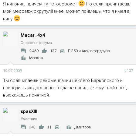
Я нипонил, причём тут стосорокет
Но если прочитаешь
мой мессадж скрупулёзнее, может поймёшь, что я имел в
виду
Macar_4x4
Старожил форума
2 469
137
Е-350 и Акулофордоуаз
Москва
10.07.2009
#107
Ты сравниваешь рекомендации некоего Барковского и
приводишь их дословно, тогда не понял, к чему твой пост,
выскажишь понятней.
spasXIII
Участник
343
11
Дмитров