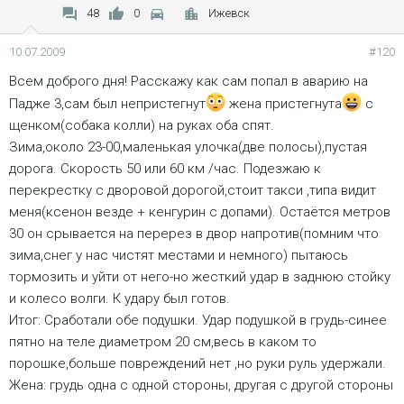
48
0
Ижевск
10.07.2009
#120
Всем доброго дня! Расскажу как сам попал в аварию на
Падже 3,сам был непристегнут
жена пристегнута
с
щенком(собака колли) на руках оба спят.
Зима,около 23-00,маленькая улочка(две полосы),пустая
дорога. Скорость 50 или 60 км /час. Подезжаю к
перекрестку с дворовой дорогой,стоит такси ,типа видит
меня(ксенон везде + кенгурин с допами). Остаётся метров
30 он срывается на перерез в двор напротив(помним что
зима,снег у нас чистят местами и немного) пытаюсь
тормозить и уйти от него-но жесткий удар в заднюю стойку
и колесо волги. К удару был готов.
Итог: Сработали обе подушки. Удар подушкой в грудь-синее
пятно на теле диаметром 20 см,весь в каком то
порошке,больше повреждений нет ,но руки руль удержали.
Жена: грудь одна с одной стороны, другая с другой стороны