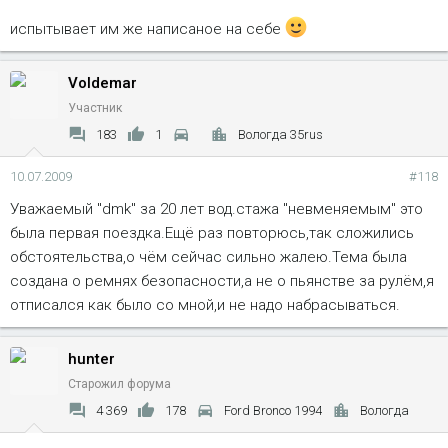
испытывает им же написаное на себе
Voldemar
Участник
183
1
Вологда 35rus
10.07.2009
#118
Уважаемый "dmk" за 20 лет вод.стажа "невменяемым" это
была первая поездка.Ещё раз повторюсь,так сложились
обстоятельства,о чём сейчас сильно жалею.Тема была
создана о ремнях безопасности,а не о пьянстве за рулём,я
отписался как было со мной,и не надо набрасываться.
hunter
Старожил форума
4 369
178
Ford Bronco 1994
Вологда