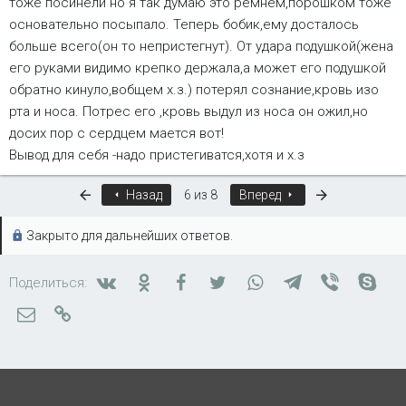
тоже посинели но я так думаю это ремнем,порошком тоже
основательно посыпало. Теперь бобик,ему досталось
больше всего(он то непристегнут). От удара подушкой(жена
его руками видимо крепко держала,а может его подушкой
обратно кинуло,вобщем х.з.) потерял сознание,кровь изо
рта и носа. Потрес его ,кровь выдул из носа он ожил,но
досих пор с сердцем мается вот!
Вывод для себя -надо пристегиватся,хотя и х.з
Первый
Последняя
Назад
6 из 8
Вперед
Закрыто для дальнейших ответов.
Вконтакте
Одноклассники
Facebook
Twitter
WhatsApp
Telegram
Viber
Skyp
Поделиться:
Электронная почта
Ссылка