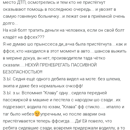
место ДТП, осмотрелись и тем кто не пристёгнут
оказывают помощь в последнюю очередь... и увозят в
самую говняную больничку...и лежат они в приёмной очень
долго...
На кой болт тратить деньги на человека, если он свой болт
кладёт на ффсех???
Я не думаю шо прынссеса ди_а=на была пристёгнута....как и
ффсе, кто находился в этот момент в авто....шансов выжить
в мерине докуа, ан нет, производители тада чётко
сказали.....НЕХУЙ ПРЕНЕБРЕГАТЬ ПАССИВНОЙ
БЕЗОПАСНОСТЬЮ!!!
З.Ы. Седня ещё одного дебила видел на моте: без шлема,
экипа и даже без нормальных очкофф!
З.Ы. з.ы. Вспомнил "Клаву" одну...сидела передней
пассжиркой в машине и пестела с народом шо сзади...их
подрезают, водила по юзам, "Клава" фф стикло..... ипалло и
таг было небез
упречным, но после аварии она
пристёгивается теперь ффсигда.....Да! Ей повело, что
ребята сидевшие сзади, вовремя придержали водиллу, а то