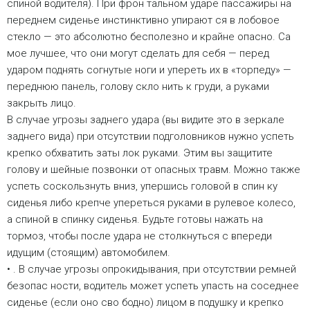
спиной водителя). При фрон тальном ударе пассажиры на
переднем сиденье инстинктивно упирают ся в лобовое
стекло — это абсолютно бесполезно и крайне опасно. Са
мое лучшее, что они могут сделать для себя — перед
ударом поднять согнутые ноги и упереть их в «торпеду» —
переднюю панель, голову скло нить к груди, а руками
закрыть лицо.
В случае угрозы заднего удара (вы видите это в зеркале
заднего вида) при отсутствии подголовников нужно успеть
крепко обхватить заты лок руками. Этим вы защитите
голову и шейные позвонки от опасных травм. Можно также
успеть соскользнуть вниз, упершись головой в спин ку
сиденья либо крепче упереться руками в рулевое колесо,
а спиной в спинку сиденья. Будьте готовы нажать на
тормоз, чтобы после удара не столкнуться с впереди
идущим (стоящим) автомобилем.
• . В случае угрозы опрокидывания, при отсутствии ремней
безопас ности, водитель может успеть упасть на соседнее
сиденье (если оно сво бодно) лицом в подушку и крепко