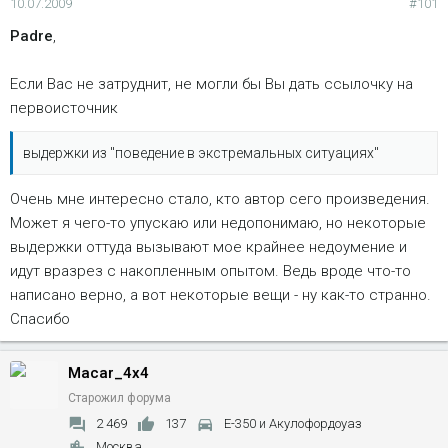
10.07.2009
#101
Padre
,
Если Вас не затруднит, не могли бы Вы дать ссылочку на
первоисточник
выдержки из "поведение в экстремальных ситуациях"
Очень мне интересно стало, кто автор сего произведения.
Может я чего-то упускаю или недопонимаю, но некоторые
выдержки оттуда вызывают мое крайнее недоумение и
идут вразрез с накопленным опытом. Ведь вроде что-то
написано верно, а вот некоторые вещи - ну как-то странно.
Спасибо
Macar_4x4
Старожил форума
2 469
137
Е-350 и Акулофордоуаз
Москва