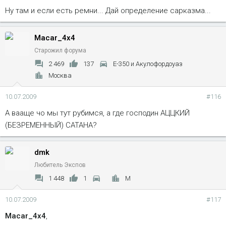
Ну там и если есть ремни... Дай определение сарказма...
Macar_4x4
Старожил форума
2 469
137
Е-350 и Акулофордоуаз
Москва
10.07.2009
#116
А вааще чо мы тут рубимся, а где господин АЦЦКИЙ
(БЕЗРЕМЕННЫЙ) САТАНА?
dmk
Любитель Экспов
1 448
1
M
10.07.2009
#117
Macar_4x4
,