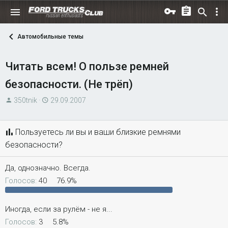
Автомобильные темы
Читать всем! О пользе ремней
безопасности. (Не трёп)
А
Д
350tnik
29.09.2007
в
а
т
т
Пользуетесь ли вы и ваши близкие ремнями
о
а
безопасности?
р
н
т
а
е
ч
Да, однозначно. Всегда.
м
а
Голосов:
40
76.9%
ы
л
а
Иногда, если за рулём - не я...
Голосов:
3
5.8%