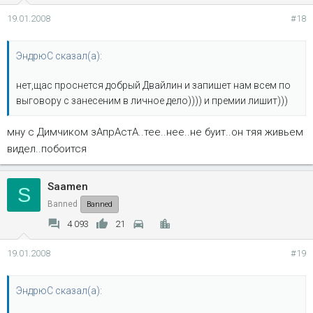
19.01.2008
#18
ЭндрюС сказал(а):
нет,щас проснется добрый Двайлин и запишет нам всем по
выговору с занесеним в личное дело)))) и премии лишит)))
мну с Димчиком зАпрАстА..тее..нее..не буит..он тяя живьем
видел..побоится
Saamen
S
Banned
Banned
4 093
21
19.01.2008
#19
ЭндрюС сказал(а):