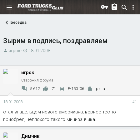
Беседка
Зырим в подпись, поздравляем
А
Д
игрок
18.01.2008
в
а
т
т
о
а
игрок
р
н
Старожил форума
т
а
5 612
71
F-150 '06
рига
е
ч
м
а
18.01.2008
#1
ы
л
стал владельцем нового американа, вернее тестю
а
приобрел, неплохого такого минивэнчика.
Димчик