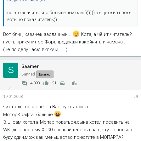
но это значительно больше чем один)))))),а еще один вроде
есть,но пока читатель))
Вот блин, казачёк засланный...
Кста, а чё ит читатель?
пусть прикупит се Фордпродакшн какойнить и намана...
(не по делу : асю включи......)
Saamen
S
Banned
Banned
4 093
21
19.01.2008
#9
читатель..не в счет..а Вас пусть три..а
МоторКрафта..больше
З.Ы.сам хотел в Мопар податься,сына хотел посадить на
WK..дык нее ему XC90 подавай,теперь вааще тут с вольво
буду один,мож как меньшество приютите в МОПАР?А?