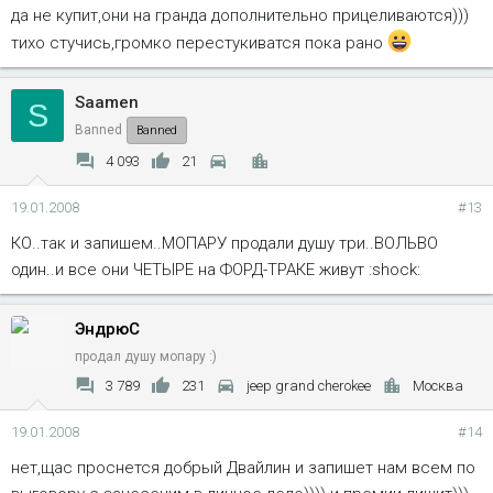
да не купит,они на гранда дополнительно прицеливаются)))
(не по делу : асю включи......)
Нажмите, чтобы раскрыть...
тихо стучись,громко перестукиватся пока рано
Saamen
S
Banned
Banned
4 093
21
19.01.2008
#13
КО..так и запишем..МОПАРУ продали душу три..ВОЛЬВО
один..и все они ЧЕТЫРЕ на ФОРД-ТРАКЕ живут :shock:
ЭндрюС
продал душу мопару :)
3 789
231
jeep grand cherokee
Москва
19.01.2008
#14
нет,щас проснется добрый Двайлин и запишет нам всем по