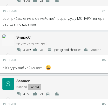
4 093
21
19.01.2008
#4
воо,прибавление в семействе"продал душу МОПАРУ"теперь
Вас два..поздрамлят..
ЭндрюС
продал душу мопару :)
3 789
231
jeep grand cherokee
Москва
19.01.2008
#5
а Квадру забыл? ну вот...
Saamen
S
Banned
Banned
4 093
21
19.01.2008
#6