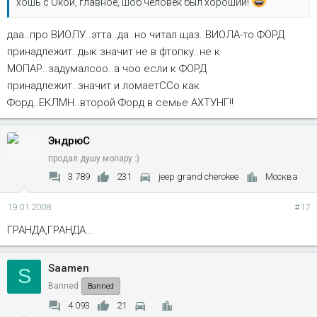
хошь с Окой, главное, шоб человек был хороший!
даа..про ВИОЛУ..этта..да..но читал щаз..ВИОЛА-то ФОРД
принадлежит..дык значит не в фтопку..не к
МОПАР..задумалсоо..а чоо если к ФОРД
принадлежит..значит и ломаетССо как
Форд..ЕКЛМН..второй Форд в семье АХТУНГ!!
ЭндрюС
продал душу мопару :)
3 789
231
jeep grand cherokee
Москва
19.01.2008
#17
ГРАНДА,ГРАНДА...
Saamen
S
Banned
Banned
4 093
21