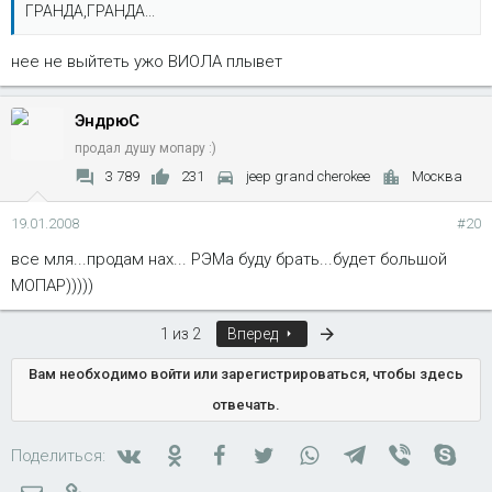
ГРАНДА,ГРАНДА...
нее не выйтеть ужо ВИОЛА плывет
ЭндрюС
продал душу мопару :)
3 789
231
jeep grand cherokee
Москва
19.01.2008
#20
все мля...продам нах... РЭМа буду брать...будет большой
МОПАР)))))
Последняя
1 из 2
Вперед
Вам необходимо войти или зарегистрироваться, чтобы здесь
отвечать.
Вконтакте
Одноклассники
Facebook
Twitter
WhatsApp
Telegram
Viber
Skyp
Поделиться:
Электронная почта
Ссылка