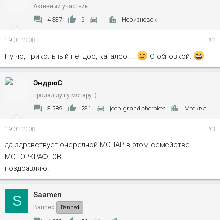
Активный участник
4 337
6
Неризновск
19.01.2008
#2
Ну чо, прикольный пендос, каталсо....
С обновкой.
ЭндрюС
продал душу мопару :)
3 789
231
jeep grand cherokee
Москва
19.01.2008
#3
да здравствует очередной МОПАР в этом семействе
МОТОРКРАФТОВ!
поздравляю!
Saamen
S
Banned
Banned