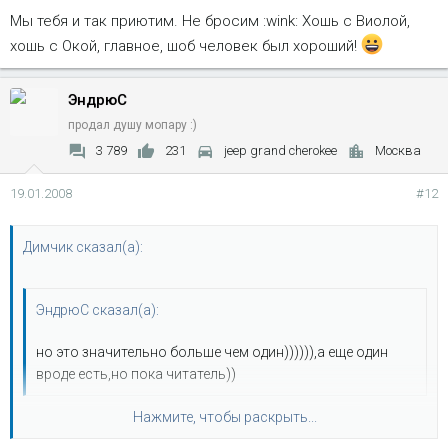
Мы тебя и так приютим. Не бросим :wink: Хошь с Виолой,
хошь с Окой, главное, шоб человек был хороший!
ЭндрюС
продал душу мопару :)
3 789
231
jeep grand cherokee
Москва
19.01.2008
#12
Димчик сказал(а):
ЭндрюС сказал(а):
но это значительно больше чем один)))))),а еще один
вроде есть,но пока читатель))
Нажмите, чтобы раскрыть...
Вот блин, казачёк засланный...
Кста, а чё ит читатель?
пусть прикупит се Фордпродакшн какойнить и намана...