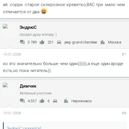
ай..сорри..старое склерозное креветко,ВАС три..мало чем
отличается от два
ЭндрюС
продал душу мопару :)
3 789
231
jeep grand cherokee
Москва
19.01.2008
#7
но это значительно больше чем один)))))),а еще один вроде
есть,но пока читатель))
Димчик
Активный участник
4 337
6
Неризновск
19.01.2008
#8
ЭндрюС сказал(а):