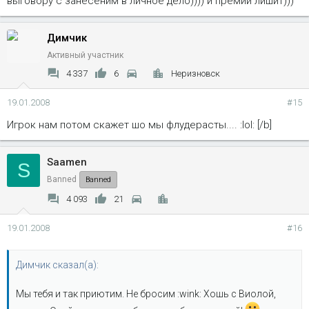
выговору с занесеним в личное дело)))) и премии лишит)))
Димчик
Активный участник
4 337
6
Неризновск
19.01.2008
#15
Игрок нам потом скажет шо мы флудерасты.... :lol: [/b]
Saamen
S
Banned
Banned
4 093
21
19.01.2008
#16
Димчик сказал(а):
Мы тебя и так приютим. Не бросим :wink: Хошь с Виолой,