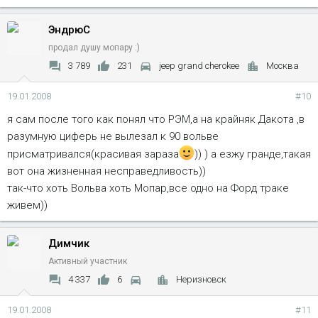
ЭндрюС
продал душу мопару :)
3 789
231
jeep grand cherokee
Москва
19.01.2008
#10
я сам после того как понял что РЭМ,а на крайняк Дакота ,в
разумную циферь не вылезал к 90 вольве
присматривался(красивая зараза
)) ) а езжу гранде,такая
вот она жизненная несправедливость))
так-что хоть Вольва хоть Мопар,все одно на Форд траке
живем))
Димчик
Активный участник
4 337
6
Неризновск
19.01.2008
#11