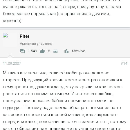
кузове ржа есть только на 1 двери, внизу чуть-чуть. рама
более-менее нормальная (по сравнению с другими,
конечно)
Piter
Активный участник
1 549
8
Москва
11.09.2007
#14
Машина как женшина, если её любищь она долго не
стареет. Предыдущий хозяин моего монстра относился к
нему трепетно, даже когда сделку закрыли ни как не мог
расстаться со своим питомцем. И я тоже его люблю,
слежу за ним не жалея бабок и времени и он меня не
подводит. Поетому надо всегда обращать внимание на то
как хозяин относиться к своей машине, как закрывает
дверь, или капот, поворачивае ключ в замке и т.п..., по тому
как он обьясняет вам правила эксплуатации своего авто,