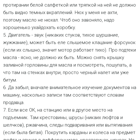
протирании белой салфеткой или тряпкой на ней не должно
быть видно темных вкраплений. Нюх у меня не ахти,
поэтому масло не нюхал. Чтоб оно завоняло, надо
хорошенько ухайдохать коробку.
5. Двигатель - звук (никаких стуков, тихое шуршание,
жужжание), может быть еле слышемое клацание форсунок
(если их слышно, значит мотор работает тихо). Про подтеки
масла - ясно, не должно их быть. Можно снять крышку
заливной горловины для масла и посмотреть, пошупать, а
что там на стенках внутри, просто черный налет или уже
битум.
6. Да забыл, вначале внимательное изучение документов на
машину, насколько записи там соответствуют словам
продавца.
7. Если все ОК, на станцию или в другое место на
подъемник. Там крестовины, шрусы (никаих люфтов и
шелчков), ржавчина, следы подваривания или вытягивания
(если была битая). Покрутить карданы и колеса на предмет
люфта и звуков в дифференциале, крестовинах, шрусах. На