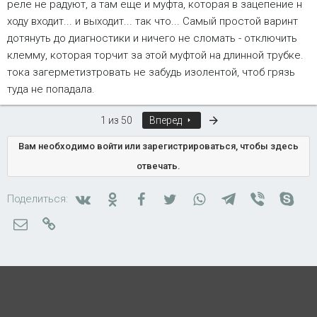
реле не радуют, а там еще и муфта, которая в зацепение н
ходу входит... и выходит... так что... Самый простой варинт
дотянуть до диагностики и ничего не сломать - отключить
клемму, которая торчит за этой муфтой на длинной трубке.
тока загерметизтровать не забудь изолентой, чтоб грязь
туда не попадала.
Последняя
1 из 50
Вперед
Вам необходимо войти или зарегистрироваться, чтобы здесь
отвечать.
Вконтакте
Одноклассники
Facebook
Twitter
WhatsApp
Telegram
Viber
Skyp
Поделиться:
Электронная почта
Ссылка