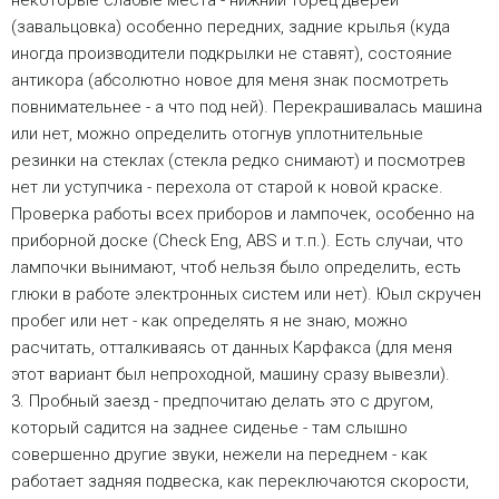
(завальцовка) особенно передних, задние крылья (куда
иногда производители подкрылки не ставят), состояние
антикора (абсолютно новое для меня знак посмотреть
повнимательнее - а что под ней). Перекрашивалась машина
или нет, можно определить отогнув уплотнительные
резинки на стеклах (стекла редко снимают) и посмотрев
нет ли уступчика - перехола от старой к новой краске.
Проверка работы всех приборов и лампочек, особенно на
приборной доске (Check Eng, ABS и т.п.). Есть случаи, что
лампочки вынимают, чтоб нельзя было определить, есть
глюки в работе электронных систем или нет). Юыл скручен
пробег или нет - как определять я не знаю, можно
расчитать, отталкиваясь от данных Карфакса (для меня
этот вариант был непроходной, машину сразу вывезли).
3. Пробный заезд - предпочитаю делать это с другом,
который садится на заднее сиденье - там слышно
совершенно другие звуки, нежели на переднем - как
работает задняя подвеска, как переключаются скорости,