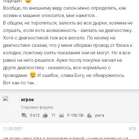
подходят.
Вообще, по внешнему виду салон мжно определить, как
хозяин к машине относится, мне кажется...
В общем, не торопиться, залезть во все дырки, хозяина не
слушать, если есть возможность - заехать на диагностику...
Хотя с диагностикой тож все весело. По моему на
диагностике сказаи, что у меня оборван провод от блока к
колодке, пожтому снять показания они не могут. Но я все
равно на него решился. Ауже послу покупки загнал на
другю диагностику - оказалось, все нормально с
проводами.
И ошибок, слава Богу, не обнаружилось.
Вот как-то так...
игрок
Старожил форума
5 612
71
F-150 '06
рига
11.09.2007
#13
не знаю чего там с порогами и ржой - у меня реально на