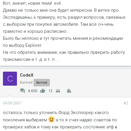
Вот, значит, новая тема! :evil:
Думаю не только мне она будет интересна. В ветке про
Экспедишины, к примеру, есть раздел вопросов, связаных
с выбором при покупке автомобиля. Там всё оч-чень
грамотно и хорошо расписано...
Было бы неплохо и тут прочитать мнения и рекомендации
по выбору Explorer.
На что обратить внимание, как правильно прверить работу
трансмиссии и т. д. и т. п....
CodeX
C
Banned
Banned
6 650
12
09.09.2007
#2
осталось только уточнить Форд Эксплорер какого
поколения выбираем
а то я счаз надаю советов по
проверке хабов и тому как проверить состояние атф в