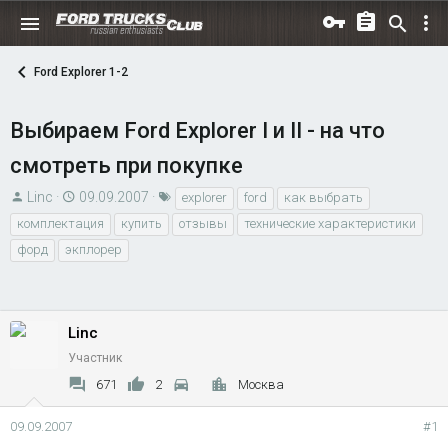
Ford Explorer 1-2
Выбираем Ford Explorer I и II - на что
смотреть при покупке
А
Д
Т
Linc
09.09.2007
explorer
ford
как выбрать
в
а
е
комплектация
купить
отзывы
технические характеристики
т
т
г
форд
экплорер
о
а
и
р
н
т
а
е
ч
Linc
м
а
Участник
ы
л
671
2
Москва
а
09.09.2007
#1