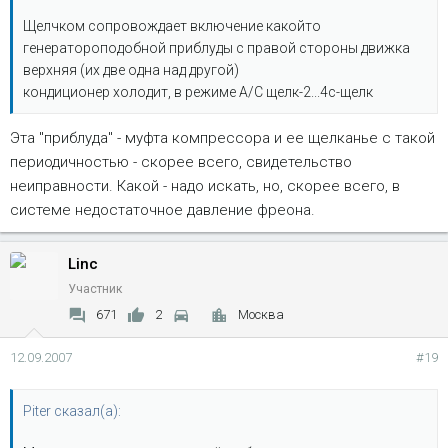
Щелчком сопровождает включение какойто
генератороподобной приблуды с правой стороны движка
верхняя (их две одна над другой)
кондиционер холодит, в режиме А/С щелк-2...4с-щелк
Эта "приблуда" - муфта компрессора и ее щелканье с такой
периодичностью - скорее всего, свидетельство
неиправности. Какой - надо искать, но, скорее всего, в
системе недостаточное давление фреона.
Linc
Участник
671
2
Москва
12.09.2007
#19
Piter сказал(а):