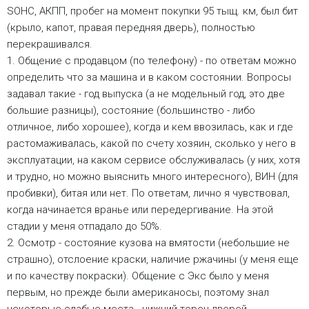
SOHC, АКПП, пробег на момент покупки 95 тыщ. км, был бит
(крыло, капот, правая передняя дверь), полностью
перекрашивался.
1. Общение с продавцом (по телефону) - по ответам можно
определить что за машина и в каком состоянии. Вопросы
задавал такие - год выпуска (а не модельный год, это две
большие разницы), состояние (большинство - либо
отличное, либо хорошее), когда и кем ввозилась, как и где
растомаживалась, какой по счету хозяин, сколько у него в
эксплуатации, на каком сервисе обслуживалась (у них, хотя
и трудно, но можно выяснить много интересного), ВИН (для
пробивки), битая или нет. По ответам, лично я чувствовал,
когда начинается вранье или передергивание. На этой
стадии у меня отпадало до 50%.
2. Осмотр - состояние кузова на вмятости (небольшие не
страшно), отслоение краски, наличие ржачины (у меня еще
и по качеству покраски). Общение с Экс было у меня
первым, но прежде были американосы, поэтому знал
некоторые слабые места - нижний торец дверей