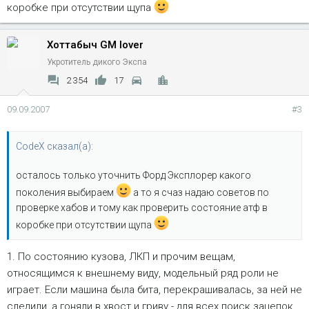
коробке при отсутствии щупа
Хоттабыч GM lover
Укротитель дикого Экспа
2 354
17
09.09.2007
#3
CodeX сказал(а):
осталось только уточнить Форд Эксплорер какого
поколения выбираем
а то я счаз надаю советов по
проверке хабов и тому как проверить состояние атф в
коробке при отсутствии щупа
1. По состоянию кузова, ЛКП и прочим вещам,
относящимся к внешнему виду, модельный ряд роли не
играет. Если машина была бита, перекрашивалась, за ней не
следили, а гоняли в хвост и гриву - для всех поиск зацепок