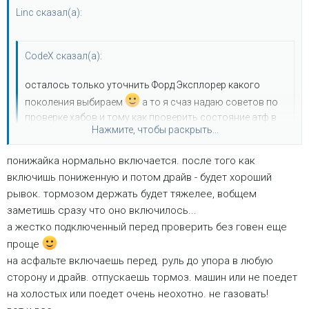
Linc сказал(а):
CodeX сказал(а):
осталось только уточнить Форд Эксплорер какого
поколения выбираем
а то я счаз надаю советов по
проверке хабов и тому как проверить состояние атф в
Нажмите, чтобы раскрыть...
коробке при отсутствии щупа
понижайка нормально включается. после того как
Explorer 2
Нажмите, чтобы раскрыть...
включишь пониженную и потом драйв - будет хороший
Года 2000-2001. Не раньше. ну, тоесть, самые-самые
рывок. тормозом держать будет тяжелее, вобщем
последние выпуски.
заметишь сразу что оно включилось...
И кстати, а как проверить раздатку? Так же как и на
Экспедишне? Ну, например, в нейтрали включить
а жестко подключенный перед проверить без говен еще
понижающую... КАК?
проще
на асфальте включаешь перед. руль до упора в любую
сторону и драйв. отпускаешь тормоз. машин или не поедет
на холостых или поедет очень неохотно. не газовать!