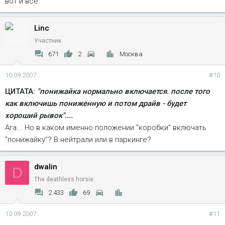
вот и все.
Linc
Участник
671
2
Москва
10.09.2007
#10
ЦИТАТА:
"понижайка нормально включается. после того
как включишь пониженную и потом драйв - будет
хороший рывок"....
Ага... Но в каком именно положении "коробки" включать
"понижайку"? В нейтрали или в паркинге?
dwalin
D
The deathless horsie
2 433
69
10.09.2007
#11