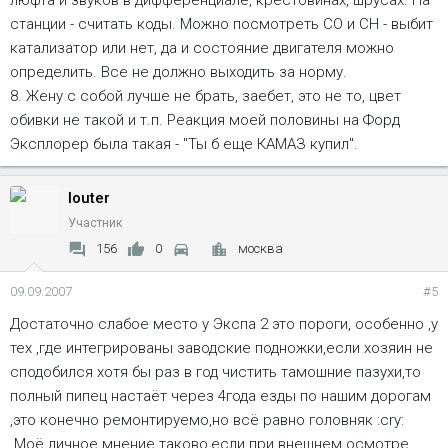
станции - считать коды. Можно посмотреть СО и СН - выбит
катализатор или нет, да и состояние двигателя можно
определить. Все не должно выходить за норму.
8. Жену с собой лучше не брать, заебет, это не то, цвет
обивки не такой и т.п. Реакция моей половины на Форд
Эксплорер была такая - "Ты б еще КАМАЗ купил".
louter
Участник
156
0
москва
09.09.2007
#5
Достаточно слабое место у Экспа 2 это пороги, особенно ,у
тех ,где интегрированы заводские подножки,если хозяин не
сподобился хотя бы раз в год чистить тамошние пазухи,то
полный пипец настаёт через 4года езды по нашим дорогам
,это конечно ремонтируемо,но всё равно головняк :cry:
.Моё личное мнение таково,если при внешнем осмотре