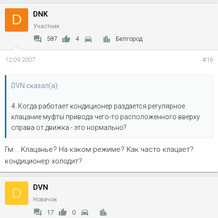
DNK
D
Участник
587
4
Белгород
12.09.2007
#16
DVN сказал(а):
4. Когда работает кондиционер раздается регулярное
клацание муфты привода чего-то расположенного вверху
справа от движка - это нормально?
Гм... Клацанье? На каком режиме? Как часто клацает?
кондиционер холодит?
DVN
D
Новичок
17
0