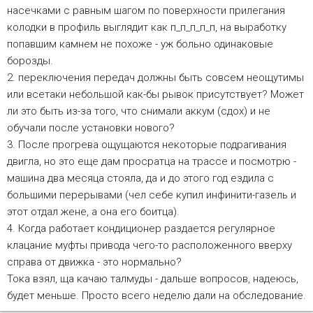
насечками с равным шагом по поверхности прилегания
колодки в профиль выглядит как п_п_п_п_п, на выработку
попавшим камнем не похоже - уж больно одинаковые
борозды.
2. переключения передач должны быть совсем неощутимы
или всетаки небольшой как-бы рывок присутствует? Может
ли это быть из-за того, что снимали аккум (сдох) и не
обучали после установки нового?
3. После прогрева ощущаются некоторые подрагивания
двигла, но это еще дам просратца на трассе и посмотрю -
машина два месяца стояла, да и до этого год ездила с
большими перерывами (чел себе купил инфинити-газель и
этот отдал жене, а она его боитца).
4. Когда работает кондиционер раздается регулярное
клацание муфты привода чего-то расположенного вверху
справа от движка - это нормально?
Тока взял, ща качаю талмуды - дальше вопросов, надеюсь,
будет меньше. Просто всего неделю дали на обследование.