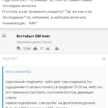
Года 2000-2001. Не раньше. ну, тоесть, самые-самые
последние выпуски.
И кстати, а как проверить раздатку? Так же как и на
Экспедишне? Ну, например, в нейтрали включить
понижающую... КАК?
Хоттабыч GM lover
Укротитель дикого Экспа
2 354
17
09.09.2007
#8
игрок сказал(а):
скрученный спидометр - либо врет сам спидометр (по
ощущениям-то можно понять) в пределах 15-20 км, либо (но
это гемморно) смотреть состояние болтов, держащих
стекло.
первое подозрение - сам пробег. на десятилетке должен