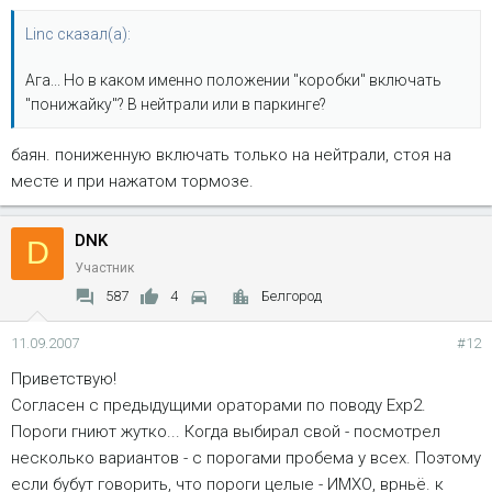
Linc сказал(а):
Ага... Но в каком именно положении "коробки" включать
"понижайку"? В нейтрали или в паркинге?
баян. пониженную включать только на нейтрали, стоя на
месте и при нажатом тормозе.
DNK
D
Участник
587
4
Белгород
11.09.2007
#12
Приветствую!
Согласен с предыдущими ораторами по поводу Exp2.
Пороги гниют жутко... Когда выбирал свой - посмотрел
несколько вариантов - с порогами пробема у всех. Поэтому
если бубут говорить, что пороги целые - ИМХО, врньё. к