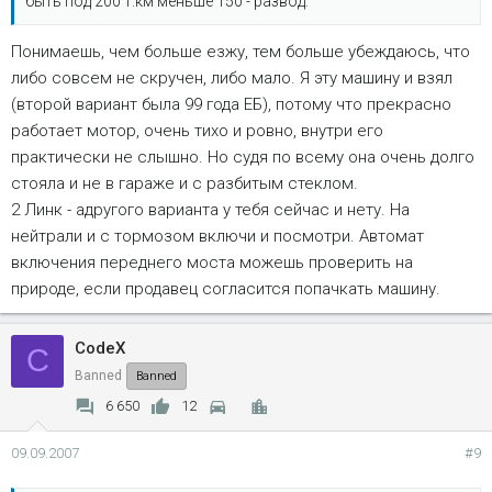
быть под 200 т.км меньше 150 - развод.
Понимаешь, чем больше езжу, тем больше убеждаюсь, что
либо совсем не скручен, либо мало. Я эту машину и взял
(второй вариант была 99 года ЕБ), потому что прекрасно
работает мотор, очень тихо и ровно, внутри его
практически не слышно. Но судя по всему она очень долго
стояла и не в гараже и с разбитым стеклом.
2 Линк - адругого варианта у тебя сейчас и нету. На
нейтрали и с тормозом включи и посмотри. Автомат
включения переднего моста можешь проверить на
природе, если продавец согласится попачкать машину.
CodeX
C
Banned
Banned
6 650
12
09.09.2007
#9