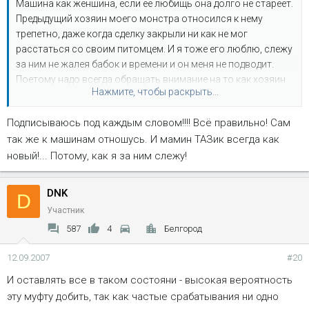
Машина как женшина, если её любищь она долго не стареет.
Предыдущий хозяин моего монстра относился к нему
трепетно, даже когда сделку закрыли ни как не мог
расстаться со своим питомцем. И я тоже его люблю, слежу
за ним не жалея бабок и времени и он меня не подводит.
Поетому надо всегда обращать внимание на то как хозяин
Нажмите, чтобы раскрыть...
относиться к своей машине, как закрывает дверь, или
капот, поворачивае ключ в замке и т.п..., по тому как он
Подписываюсь под каждым словом!!!! Всё правильно! Сам
обьясняет вам правила эксплуатации своего авто, можно
так же к машинам отношусь. И мамин ТАЗик всегда как
понять а следовал ли он сам этим правилам. Мой
панически боялся включать полный привод на асфальте, я
новый!... Потому, как я за ним слежу!
понял, что он этого никогда не делал и раздатка скорее
всего находится в исправном состоянии. Может это кому-
DNK
D
то покажеться пустой демагогией, но по моему опыту у тех,
Участник
кто относился к своим машинам только как средству
587
4
Белгород
передвижения они оказывались убитыми в хлам. А перед
продажей можно и латунь до золотого блеска отпидорить.
12.09.2007
#20
И оставлять все в таком состояни - высокая вероятность
эту муфту добить, так как частые срабатывания ни одно