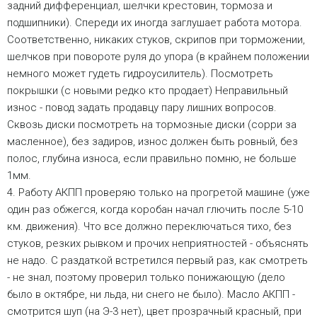
задний дифференциал, шелчки крестовин, тормоза и
подшипники). Спереди их иногда заглушает работа мотора.
Соответственно, никаких стуков, скрипов при торможении,
шелчков при повороте руля до упора (в крайнем положении
немного может гудеть гидроусилитель). Посмотреть
покрышки (с новыми редко кто продает) Неправильный
износ - повод задать продавцу пару лишних вопросов.
Сквозь диски посмотреть на тормозные диски (сорри за
масленное), без задиров, износ должен быть ровный, без
полос, глубина износа, если правильно помню, не больше
1мм.
4. Работу АКПП проверяю только на прогретой машине (уже
один раз обжегся, когда коробан начал глючить после 5-10
км. движения). Что все должно переключаться тихо, без
стуков, резких рывком и прочих неприятностей - объяснять
не надо. С раздаткой встретился первый раз, как смотреть
- не знал, поэтому проверил только понижающую (дело
было в октябре, ни льда, ни снего не было). Масло АКПП -
смотрится шуп (на Э-3 нет), цвет прозрачный красный, при