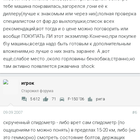
тебе машина понравилась,загорелся ,гони её к
диллеру(лучше к знакомым или через них),полная проверка
специалистом от фар до выхлопушки,список всех
рекомендаций,вот тогда и о цене можно поговорить или
вообще ПОКУПАТЬ ЛИ зтот экзэмпляр.Конечно,при покупке
б\у машины,всегда надо быть готовым к дополнительным
вложениям,но лучше о них знать заранее. А ,вот
ещё,слабое место ,около горловины бензобака,странно,но
там активно появляется ржавчина :shock:
игрок
Старожил форума
5 612
71
F-150 '06
рига
09.09.2007
#6
скрученный спидометр - либо врет сам спидометр (по
ощущениям-то можно понять) в пределах 15-20 км, либо (но
это гемморно) смотреть состояние болтов, держащих