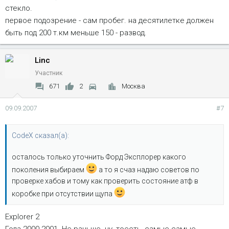
стекло.
первое подозрение - сам пробег. на десятилетке должен
быть под 200 т.км меньше 150 - развод.
Linc
Участник
671
2
Москва
09.09.2007
#7
CodeX сказал(а):
осталось только уточнить Форд Эксплорер какого
поколения выбираем
а то я счаз надаю советов по
проверке хабов и тому как проверить состояние атф в
коробке при отсутствии щупа
Explorer 2