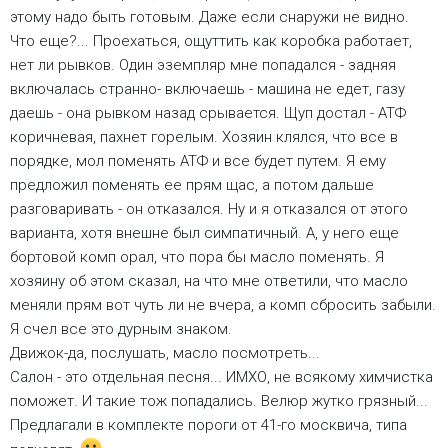
этому надо быть готовым. Даже если снаружи не видно.
Что еще?... Проехаться, ощуттить как коробка работает,
нет ли рывков. Один эземпляр мне попадался - задняя
включалась странно- включаешь - машина не едет, газу
даешь - она рывком назад срывается. Щуп достал - АТФ
коричневая, пахнет горелым. Хозяин клялся, что все в
порядке, мол поменять АТФ и все будет путем. Я ему
предложил поменять ее прям щас, а потом дальше
разговаривать - он отказался. Ну и я отказался от этого
варианта, хотя внешне был симпатичный. А, у него еще
бортовой комп орал, что пора бы масло поменять. Я
хозяину об этом сказал, на что мне ответили, что масло
меняли прям вот чуть ли не вчера, а комп сбросить забыли.
Я счел все это дурным знаком.
Движок-да, послушать, масло посмотреть...
Салон - это отдельная песня... ИМХО, не всякому химчистка
поможет. И такие тож попадались. Велюр жутко грязный...
Предлагали в комплекте пороги от 41-го москвича, типа