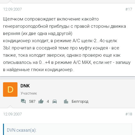
12.09.2007
#17
Щелчком сопровождает включение какойто
генератороподобной приблуды с правой стороны движка
верхняя (их две одна над другой)
кондиционер холодит, в режиме А/С щелк-2...4с-щелк
ЗЫ: прочитал в соседней теме про муфту кондея - все
также, тока холодит зверски, однако проверю еще как
описывалось на 0...+4 в режиме А/С МАХ, если нет - запишу
в найденные глюки кондиционер.
DNK
D
Участник
587
4
Белгород
12.09.2007
#18
DVN сказал(а):