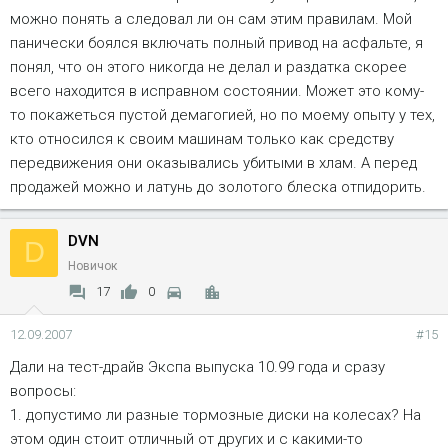
можно понять а следовал ли он сам этим правилам. Мой
панически боялся включать полный привод на асфальте, я
понял, что он этого никогда не делал и раздатка скорее
всего находится в исправном состоянии. Может это кому-
то покажеться пустой демагогией, но по моему опыту у тех,
кто относился к своим машинам только как средству
передвижения они оказывались убитыми в хлам. А перед
продажей можно и латунь до золотого блеска отпидорить.
DVN
D
Новичок
17
0
12.09.2007
#15
Дали на тест-драйв Экспа выпуска 10.99 года и сразу
вопросы:
1. допустимо ли разные тормозные диски на колесах? На
этом один стоит отличный от других и с какими-то