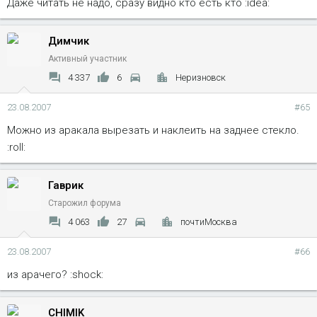
Даже читать не надо, сразу видно кто есть кто :idea:
Димчик
Активный участник
4 337
6
Неризновск
23.08.2007
#65
Можно из аракала вырезать и наклеить на заднее стекло.
:roll:
Гаврик
Старожил форума
4 063
27
почтиМосква
23.08.2007
#66
из арачего? :shock:
CHIMIK