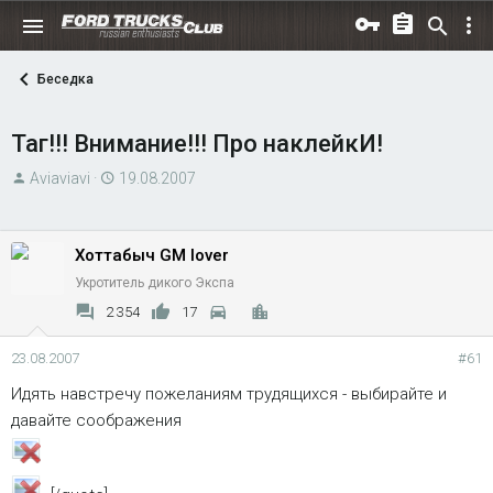
Беседка
Таг!!! Внимание!!! Про наклейкИ!
А
Д
Aviaviavi
19.08.2007
в
а
т
т
о
а
Хоттабыч GM lover
р
н
Укротитель дикого Экспа
т
а
2 354
17
е
ч
м
а
23.08.2007
#61
ы
л
Идять навстречу пожеланиям трудящихся - выбирайте и
а
давайте соображения