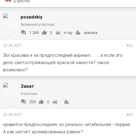
[/quote]
posadskiy
Активный участник
1 249
3
x ray
москва
23.08.2007
#62
ЗЫ красива я за предпоследний вариант........а если это
дело светоотражающей краской нанести? такое
возможно?
Закат
Участник
239
0
23.08.2007
#63
нравится предпоследняя, но реально читабельная - первая.
А как насчёт хромированных рамок?