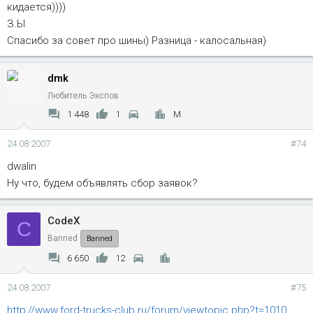
кидается))))
З.Ы
Спасибо за совет про шины) Разница - калосальная)
dmk
Любитель Экспов
1 448
1
M
24.08.2007
#74
dwalin
Ну что, будем объявлять сбор заявок?
CodeX
C
Banned
Banned
6 650
12
24.08.2007
#75
http://www.ford-trucks-club.ru/forum/viewtopic.php?t=1010