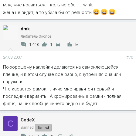
мля, мне нравиться... коль не сбег... :wink:
жена не видит, а то убила бы от ревности
dmk
Любитель Экспов
1 448
1
M
24.08.2007
#70
По-хорошему наклейки делаются на самоклеющейся
пленке, и в этом случае все равно, внутренняя она или
наружная.
Что касается рамок - лично мне нравятся первый и
последний варианты. А хромированные рамки - полная
фигня, на них вообще ничего видно не будет.
CodeX
C
Banned
Banned