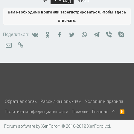
Первый
Назад
4 из 4
Вам необходимо войти или зарегистрироваться, чтобы здесь
отвечать.
Вконтакте
Одноклассники
Facebook
Twitter
WhatsApp
Telegram
Viber
Skyp
Поделиться:
Электронная почта
Ссылка
Обратная связь
Рассылка новых тем
Условия и правила
Политика конфиденциальности
Помощь
Главная
R
S
S
Forum software by XenForo™
© 2010-2018 XenForo Ltd.