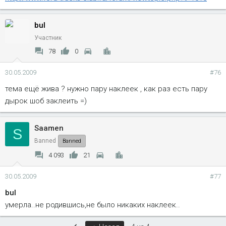
bul
Участник
78
0
30.05.2009
#76
тема ещё жива ? нужно пару наклеек , как раз есть пару
дырок шоб заклеить =)
Saamen
S
Banned
Banned
4 093
21
30.05.2009
#77
bul
умерла..не родившись,не было никаких наклеек..