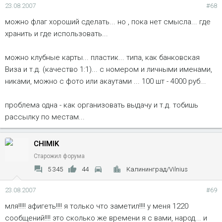
23.08.2007
#68
можно флаг хороший сделать... но , пока нет смысла... где
хранить и где использовать...
можно клубные карты... пластик... типа, как банковская
Виза и т.д. (качество 1:1)... с номером и личными именами,
никами, можно с фото или акаутами ... 100 шт - 4000 руб...
проблема одна - как организовать выдачу и т.д. тобишь
рассылку по местам...
CHIMIK
Старожил форума
5 345
44
Калининград/Vilnius
23.08.2007
#69
мля!!!!! афигеть!!!! я только что заметил!!!! у меня 1220
сообщений!!!! это сколько же времени я с вами, народ... и