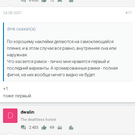
6 650
12
24.08.2007
#71
dmk сказал(а):
По-хорошему наклейки делаются на самоклеющейся
пленке, и в этом случае все равно, внутренняя она или
наружная.
Что касается рамок - лично мне нравятся первый и
последний варианты. А хромированные рамки - полная
фигня, на них вообще ничего видно не будет.
+1
тоже первый.
dwalin
D
The deathless horsie
2 433
69