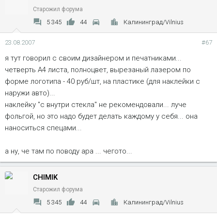
Старожил форума
5 345
44
Калининград/Vilnius
23.08.2007
#67
я тут говорил с своим дизайнером и печатниками...
четверть А4 листа, полноцвет, вырезаный лазером по
форме логотипа - 40 руб/шт, на пластике (для наклейки с
наружи авто)...
наклейку "с внутри стекла" не рекомендовали... луче
фольгой, но это надо будет делать каждому у себя... она
наноситься спецами...
а ну, че там по поводу ара ... чегото...
CHIMIK
Старожил форума
5 345
44
Калининград/Vilnius