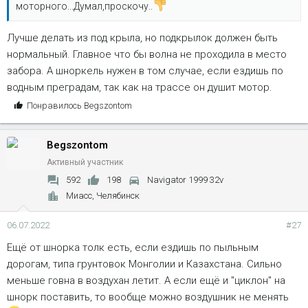
моторного...Думал,проскочу..
Лучше делать из под крыла, но подкрылок должен быть
нормальный. Главное что бы волна не проходила в место
забора. А шноркель нужен в том случае, если ездишь по
водным преградам, так как на трассе он душит мотор.
С
Понравилось
Begszontom
и
м
Begszontom
п
а
Активный участник
т
592
198
Navigator 1999 32v
и
Миасс, Челябинск
и
:
06.07.2022
#27
Ещё от шнорка толк есть, если ездишь по пыльным
дорогам, типа грунтовок Монголии и Казахстана. Сильно
меньше говна в воздухан летит. А если ещё и "циклон" на
шнорк поставить, то вообще можно воздушник не менять