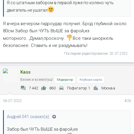
Я со штатным забором в первой луже по колено чуть
двигатель не ушатал
Я вчера вечером гидроудар получил. Брод глубиной около
80см.Забор был ЧУТЬ ВЫШЕ за фарой,из
моторного...Думал,проскочу..
Все таки шноркель
безопаснее. Ставить и не раздумывать!
Последнее редактирование:
02.07.2022
Kass
Велик и всемогущ!
Модератор
Клубная карта
7 442
860
Пофигатор 1
Москва
06.07.2022
#26
Андрей 041 сказал(а):
Забор был ЧУТЬ ВЫШЕ за фарой,из