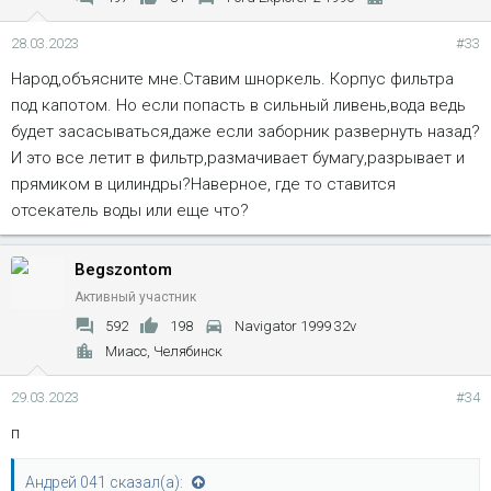
28.03.2023
#33
Народ,объясните мне.Ставим шноркель. Корпус фильтра
под капотом. Но если попасть в сильный ливень,вода ведь
будет засасываться,даже если заборник развернуть назад?
И это все летит в фильтр,размачивает бумагу,разрывает и
прямиком в цилиндры?Наверное, где то ставится
отсекатель воды или еще что?
Begszontom
Активный участник
592
198
Navigator 1999 32v
Миасс, Челябинск
29.03.2023
#34
п
Андрей 041 сказал(а):