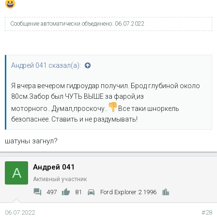
Сообщение автоматически объединено:
06.07.2022
Андрей 041 сказал(а):
Я вчера вечером гидроудар получил. Брод глубиной около
80см.Забор был ЧУТЬ ВЫШЕ за фарой,из
моторного...Думал,проскочу..
Все таки шноркель
безопаснее. Ставить и не раздумывать!
шатуны загнул?
Андрей 041
А
Активный участник
497
81
Ford Explorer 2 1996
06.07.2022
#28