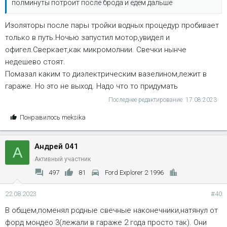
полминуты потроит после брода и едем дальше
Изоляторы после пары тройки водных процедур пробивает
только в путь.Ночью запустил мотор,увидел и
офигел.Сверкает,как микромолнии. Свечки нынче
недешево стоят.
Помазал каким то диэлектрическим вазелином,лежит в
гараже. Но это не выход. Надо что то придумать
Последнее редактирование:
17.08.2023
С
Понравилось
meksika
и
м
Андрей 041
п
А
а
Активный участник
т
497
81
Ford Explorer 2 1996
и
и
22.08.2023
#40
:
В общем,поменял родные свечные наконечники,натянул от
форд мондео 3(лежали в гараже 2 года просто так). Они