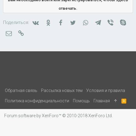
т
отвечать.
и
и
Вконтакте
Одноклассники
Facebook
Twitter
WhatsApp
Telegram
Viber
Skyp
Поделиться:
:
Электронная почта
Ссылка
Обратная связь
Рассылка новых тем
Условия и правила
Политика конфиденциальности
Помощь
Главная
R
S
S
Forum software by XenForo™
© 2010-2018 XenForo Ltd.