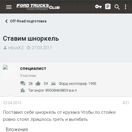
Off-Road подготовка
Ставим шноркель
А
Д
rebusKZ
27.03.2011
в
а
т
т
о
а
специалист
р
н
Участник
т
а
28
59
Форд эксплорер 1993
е
ч
Таганрог 89508469839 ва-п
м
а
ы
л
22.04.2015
#21
а
Поставил себе шноркель от крузака.Чтобы по стойке
ровно стоял ,пришлось греть и выгибать.
Вложения