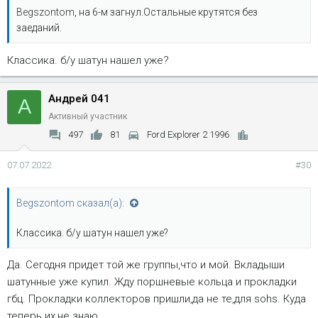
Begszontom
, на 6-м загнул.Остальные крутятся без
заеданий.
Классика. б/у шатун нашел уже?
Андрей 041
А
Активный участник
497
81
Ford Explorer 2 1996
07.07.2022
#30
Begszontom сказал(а):
Классика. б/у шатун нашел уже?
Да. Сегодня придет той же группы,что и мой. Вкладыши
шатунные уже купил. Жду поршневые кольца и прокладки
гбц. Прокладки коллекторов пришли,да не те,для sohs. Куда
теперь их,не знаю.