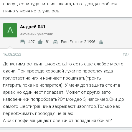
спасут, если туда лить из шланга, но от дождя проблем
лично у меня не случалось.
Андрей 041
А
Активный участник
497
81
Ford Explorer 2 1996
16.08.2023
#37
Допустим,поставил шноркель.Но есть еще слабое место-
свечи. При проезде хорошей лужи по проселку вода
прилетает на них и начинает прошивать(троить
пятерить,пока не испарится). У меня доп защита стоит в
арках, но один черт попадает. Может от других авто
надсвечники попробовать?От мондео 3, например.Они ,до
самого шестигранника закрывают изолятор.Только как
переобжимать провода,я не знаю.
А как профи защищают свечки от попадания брызг?