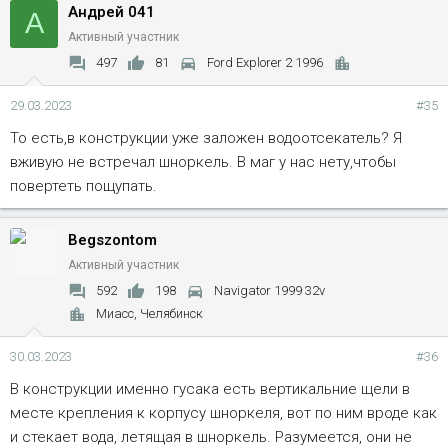
Андрей 041
А
Активный участник
497
81
Ford Explorer 2 1996
29.03.2023
#35
То есть,в конструкции уже заложен водоотсекатель? Я
вживую не встречал шноркель. В маг у нас нету,чтобы
повертеть пощупать.
Begszontom
Активный участник
592
198
Navigator 1999 32v
Миасс, Челябинск
30.03.2023
#36
В конструкции именно гусака есть вертикальние щели в
месте крепления к корпусу шноркеля, вот по ним вроде как
и стекает вода, летящая в шноркель. Разумеется, они не