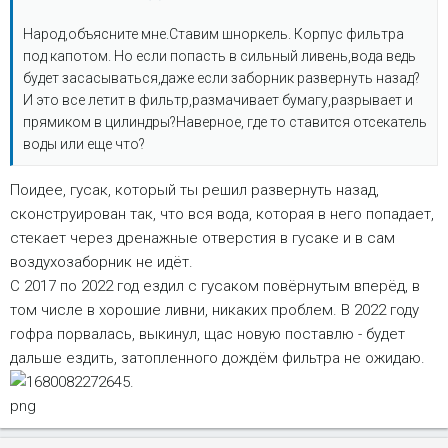
Народ,объясните мне.Ставим шноркель. Корпус фильтра
под капотом. Но если попасть в сильный ливень,вода ведь
будет засасываться,даже если заборник развернуть назад?
И это все летит в фильтр,размачивает бумагу,разрывает и
прямиком в цилиндры?Наверное, где то ставится отсекатель
воды или еще что?
Поидее, гусак, который ты решил развернуть назад,
сконструирован так, что вся вода, которая в него попадает,
стекает через дренажные отверстия в гусаке и в сам
воздухозаборник не идёт.
С 2017 по 2022 год ездил с гусаком повёрнутым вперёд, в
том числе в хорошие ливни, никаких проблем. В 2022 году
гофра порвалась, выкинул, щас новую поставлю - будет
дальше ездить, затопленного дождём фильтра не ожидаю.