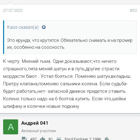
07.07.2022
#32
Kass сказал(а):
Это ерунда, что крутятся. Обязательно снимать и на промер
их, особенно на соосность.
К черту. Мнений тьма. Одни доказывают,что ничего
страшного,типа меняй шатун и в путь,другие страсти
мордасти бают...Устал бояться. Поменяю шатун,вкладыш.
Притру клапана,поменяю сальники колена. Если судьба-
будет работать,нет- запасной движок придется ставить.
Колено только надо на 6 болтов купить. Если что,шейки
шлифану и колечки новые подкину.
Андрей 041
А
Активный участник
497
81
Ford Explorer 2 1996