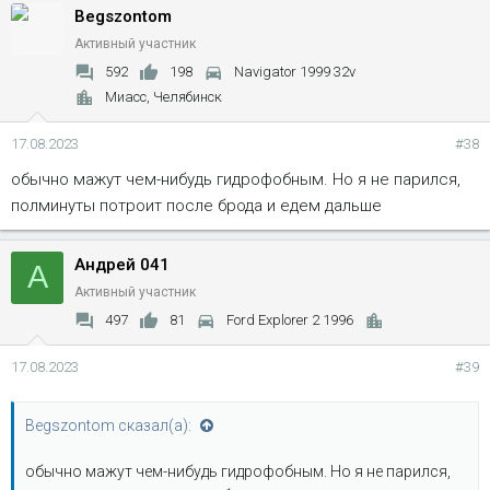
Begszontom
Активный участник
592
198
Navigator 1999 32v
Миасс, Челябинск
17.08.2023
#38
обычно мажут чем-нибудь гидрофобным. Но я не парился,
полминуты потроит после брода и едем дальше
Андрей 041
А
Активный участник
497
81
Ford Explorer 2 1996
17.08.2023
#39
Begszontom сказал(а):
обычно мажут чем-нибудь гидрофобным. Но я не парился,