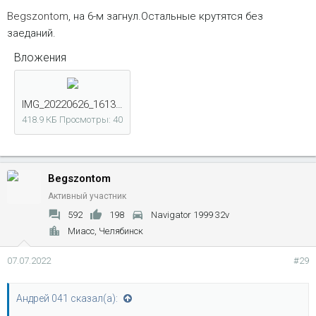
Begszontom
, на 6-м загнул.Остальные крутятся без
заеданий.
Вложения
IMG_20220626_161320.jpg
418.9 КБ
Просмотры: 40
Begszontom
Активный участник
592
198
Navigator 1999 32v
Миасс, Челябинск
07.07.2022
#29
Андрей 041 сказал(а):