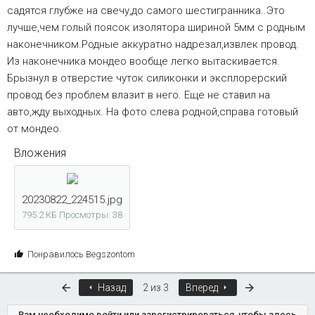
садятся глубже на свечу,до самого шестигранника..Это
лучше,чем голый поясок изолятора шириной 5мм с родным
наконечником.Родные аккуратно надрезал,извлек провод.
Из наконечника мондео вообще легко вытаскивается.
Брызнул в отверстие чуток силиконки и эксплорерский
провод без проблем влазит в него. Еще не ставил на
авто,жду выходных. На фото слева родной,справа готовый
от мондео.
Вложения
20230822_224515.jpg
795.2 КБ
Просмотры: 38
С
Понравилось
Begszontom
и
м
Первый
Последняя
Назад
2 из 3
Вперед
п
а
Вам необходимо войти или зарегистрироваться, чтобы здесь