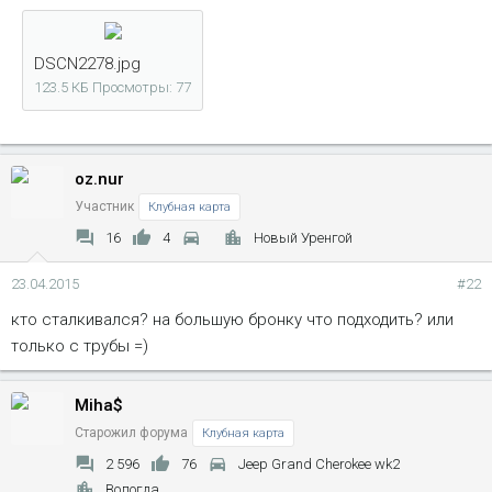
DSCN2278.jpg
123.5 КБ
Просмотры: 77
oz.nur
Участник
Клубная карта
16
4
Новый Уренгой
23.04.2015
#22
кто сталкивался? на большую бронку что подходить? или
только с трубы =)
Miha$
Старожил форума
Клубная карта
2 596
76
Jeep Grand Cherokee wk2
Вологда