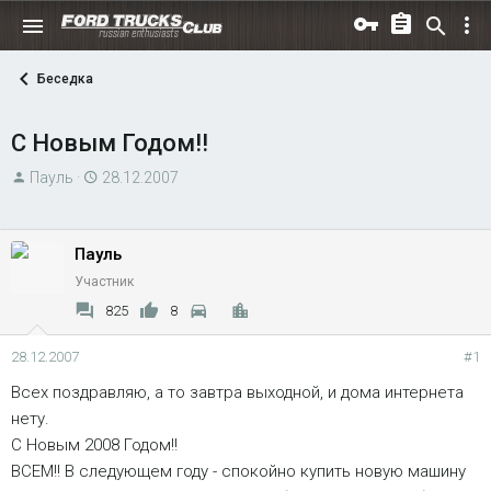
Беседка
С Новым Годом!!
А
Д
Пауль
28.12.2007
в
а
т
т
о
а
Пауль
р
н
Участник
т
а
825
8
е
ч
м
а
28.12.2007
#1
ы
л
Всех поздравляю, а то завтра выходной, и дома интернета
а
нету.
С Новым 2008 Годом!!
ВСЕМ!! В следующем году - спокойно купить новую машину