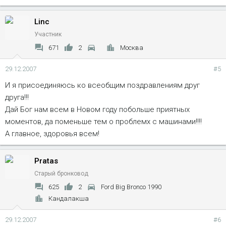
Linc
Участник
671
2
Москва
29.12.2007
#5
И я присоединяюсь ко всеобщим поздравлениям друг
друга!!!
Дай Бог нам всем в Новом году побольше приятных
моментов, да поменьше тем о проблемх с машинами!!!!
А главное, здоровья всем!
Pratas
Старый бронковод
625
2
Ford Big Bronco 1990
Кандалакша
29.12.2007
#6