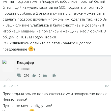
мечты, подарить жене/подруге/любовнице простой белый
блестящий камушек каратов на 500, подумать о том чтоб
продать особняк в 2 этажа и купить в 3, также может быть
сделать подарок друзяьм - помочь им, сделать так, чтоб Вы
и Ваши близкие улыбались и были счастливы и довольны!!
Чтоб наши машины не ломались и женщины нас любили!!! В
общем, с НОвым Годом, всех!!!!
P.S. Извиняюсь если что за столь раннее и долгое
поздравление
)
Люцифер
Участник
216
5
28.12.2007
#2
Присоединяюсь ко всему сказанному и поздравляю всех с
Новым годом!
Пусть все мечты сбудуться!