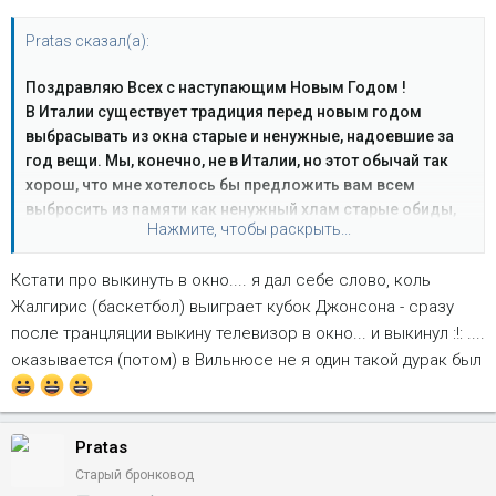
Pratas сказал(а):
Поздравляю Всех с наступающим Новым Годом !
В Италии существует традиция перед новым годом
выбрасывать из окна старые и ненужные, надоевшие за
год вещи. Мы, конечно, не в Италии, но этот обычай так
хорош, что мне хотелось бы предложить вам всем
выбросить из памяти как ненужный хлам старые обиды,
Нажмите, чтобы раскрыть...
ссоры, дурные поступки, зависть, неверность,
неблагодарность. Тогда в нашей памяти останутся только
Кстати про выкинуть в окно.... я дал себе слово, коль
теплые и приятные воспоминания о старом годе.
Жалгирис (баскетбол) выиграет кубок Джонсона - сразу
Запомним его таким!
после транцляции выкину телевизор в окно... и выкинул :!: ....
С Новым Годом !
оказывается (потом) в Вильнюсе не я один такой дурак был
Pratas
Старый бронковод