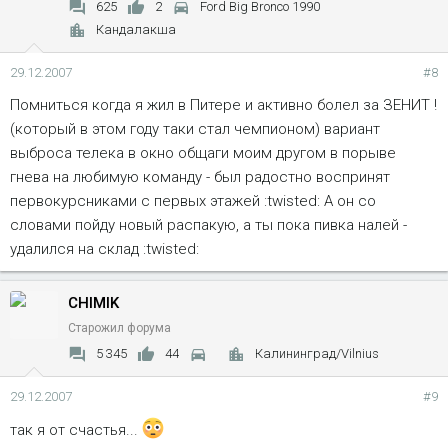
625
2
Ford Big Bronco 1990
Кандалакша
29.12.2007
#8
Помниться когда я жил в Питере и активно болел за ЗЕНИТ !
(который в этом году таки стал чемпионом) вариант
выброса телека в окно общаги моим другом в порыве
гнева на любимую команду - был радостно воспринят
первокурсниками с первых этажей :twisted: А он со
словами пойду новый распакую, а ты пока пивка налей -
удалился на склад :twisted:
CHIMIK
Старожил форума
5 345
44
Калининград/Vilnius
29.12.2007
#9
так я от счастья...