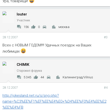
Ура, товарищи!
louter
Участник
156
0
москва
28.12.2007
#3
Всех с НОВЫМ ГОДОМ!!!! Удачных поездок на Ваших
любимцах
CHIMIK
Старожил форума
5 345
44
Калининград/Vilnius
28.12.2007
#4
http://jokesland.net.ru/s/sng.php?
name=%C3%EE%F1%EF%EE%E4%E0+%D4%EE%F0%E4%EE%E2
%EE%E4%FB