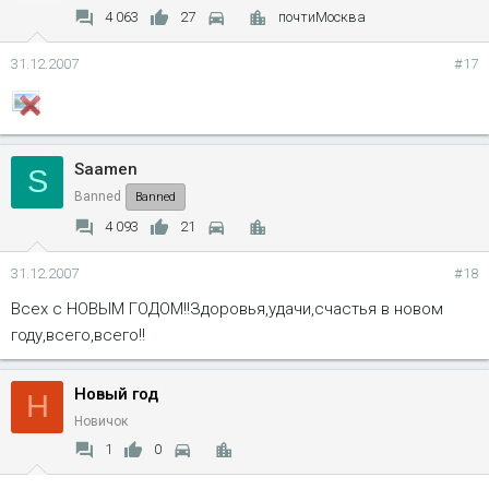
4 063
27
почтиМосква
31.12.2007
#17
Saamen
S
Banned
Banned
4 093
21
31.12.2007
#18
Всех с НОВЫМ ГОДОМ!!Здоровья,удачи,счастья в новом
году,всего,всего!!
Новый год
Н
Новичок
1
0