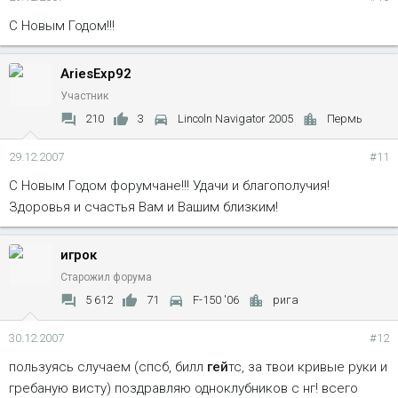
C Новым Годом!!!
AriesExp92
Участник
210
3
Lincoln Navigator 2005
Пермь
29.12.2007
#11
С Новым Годом форумчане!!! Удачи и благополучия!
Здоровья и счастья Вам и Вашим близким!
игрок
Старожил форума
5 612
71
F-150 '06
рига
30.12.2007
#12
пользуясь случаем (спсб, билл
гей
тс, за твои кривые руки и
гребаную висту) поздравляю одноклубников с нг! всего