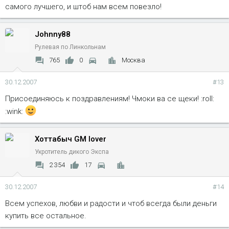
самого лучшего, и штоб нам всем повезло!
Johnny88
Рулевая по Линкольнам
765
0
Москва
30.12.2007
#13
Присоединяюсь к поздравлениям! Чмоки ва се щеки! :roll:
:wink:
Хоттабыч GM lover
Укротитель дикого Экспа
2 354
17
30.12.2007
#14
Всем успехов, любви и радости и чтоб всегда были деньги
купить все остальное.