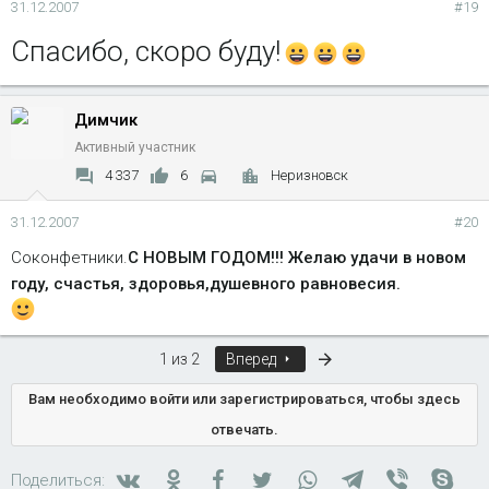
31.12.2007
#19
Спасибо, скоро буду!
Димчик
Активный участник
4 337
6
Неризновск
31.12.2007
#20
Соконфетники.
С НОВЫМ ГОДОМ!!! Желаю удачи в новом
году, счастья, здоровья,душевного равновесия.
Последняя
1 из 2
Вперед
Вам необходимо войти или зарегистрироваться, чтобы здесь
отвечать.
Вконтакте
Одноклассники
Facebook
Twitter
WhatsApp
Telegram
Viber
Skyp
Поделиться: