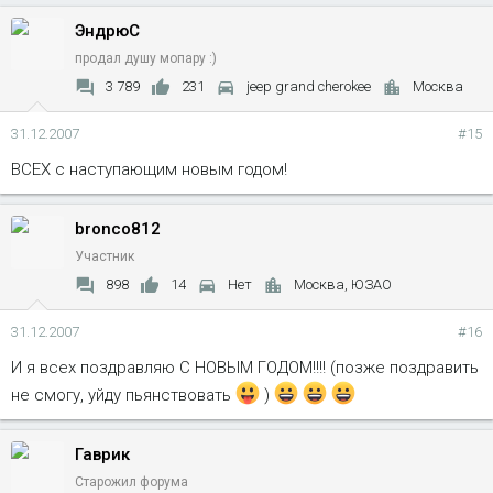
ЭндрюС
продал душу мопару :)
3 789
231
jeep grand cherokee
Москва
31.12.2007
#15
ВСЕХ с наступающим новым годом!
bronco812
Участник
898
14
Нет
Москва, ЮЗАО
31.12.2007
#16
И я всех поздравляю С НОВЫМ ГОДОМ!!!! (позже поздравить
не смогу, уйду пьянствовать
)
Гаврик
Старожил форума