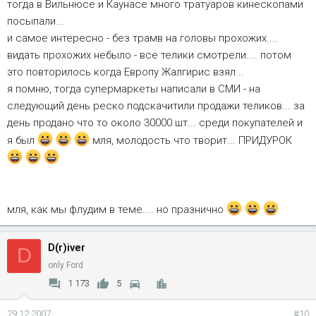
тогда в Вильнюсе и Каунасе много тратуаров кинескопами
посыпали...
и самое интересно - без трамв на головы прохожих....
видать прохожих небыло - все телики смотрели.... потом
это повторилось когда Европу Жалгирис взял...
я помню, тогда супермаркеты написали в СМИ - на
следующий день реско подскачитили продажи теликов... за
день продано что то около 30000 шт... среди покупателей и
я был
мля, молодость что творит... ПРИДУРОК
мля, как мы флудим в теме.... но празнично
D(r)iver
D
only Ford
1 173
5
29.12.2007
#10