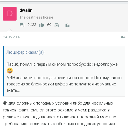
вообще непонять куда норовит съехать. остановился,
включил a4wd взад и опять поехал как по асфальту. хз как
dwalin
D
оно там работает, но отлично это делает.
)
The deathless horsie
2 433
69
24.05.2007
#4
Люцифер сказал(а):
Пасиб, понял, с первым снегом попробую :lol: недолго уже
А 4Н значится просто для несильных говнов? Потому как по
трассе из-за блокировки диффа не получится нормально
ехать...
4h для сложных погодных условий либо для несильных
говнов, факт. смысл этого режима в чём: раздатка в
режиме a4wd подключает-отключает передний мост по
требованию. если ехать в обычных городских условиях