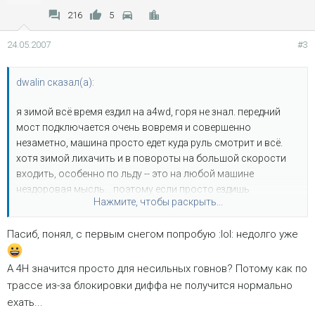
216
5
24.05.2007
#3
dwalin сказал(а):
я зимой всё время ездил на a4wd, горя не знал. передний
мост подключается очень вовремя и совершенно
незаметно, машина просто едет куда руль смотрит и всё.
хотя зимой лихачить и в повороты на большой скорости
входить, особенно по льду -- это на любой машине
нездоровая мысль... поэтому если просто ездишь
Нажмите, чтобы раскрыть...
аккуратно, то вообще даже не заметишь, что что-то там
работает. а оно работает.
я как-то по укатанному
Пасиб, понял, с первым снегом попробую :lol: недолго уже
снежку со льдом, сверху политому дождиком ехал,
медленно так, по чуть-чуть, на a4wd. всё хорошо, машин
А 4Н значится просто для несильных говнов? Потому как по
едет, рулицо, тормозицо. потом ради интереса переключил
раздатку в 2wd и вот тут оно началось: даже на пешеходной
трассе из-за блокировки диффа не получится нормально
скорости жёппо носит туда-сюда, чуть газку поддашь
ехать...