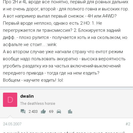
Про 2Н и 4L вроде все понятно, первый для ровных дальних
и не очень дорог, второй - для полного говна и высоких гор.
А вот например выпал первый снежок - 4Н или A4WD?
Первый вроде неплохо, однако есть 2 НО: 1. Не
перегружается ли трансмиссия? 2. Блокируется задний
дифф. - плохо рулится - получается хоть и на скользком, но
асфальте не стоит... :wink:
А во втором случае уже нагнали страху что ентот режим
вообще надо пользовать аккуратно - высока вероятность
угробить раздатку из-за частых включений-выключений
переднего привода - тогда где на нем ездить?
Вобщем - научите ездить! :lol:
dwalin
D
The deathless horsie
2 433
69
24.05.2007
#2