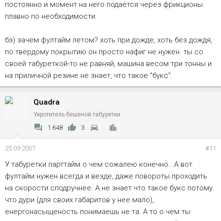
постоянно и момент на него подаётся через фрикционы
плавно по необходимости.
бэ) зачем фултайм летом? хоть при дожде, хоть без дождя,
по твёрдому покрытию он просто нафиг не нужен. ты со
своей табуреткой-то не равняй, машина весом три тонны и
на приличной резине не знает, что такое "букс".
Quadra
Укротитель бешеной табуретки
1 648
3
25.09.2007
#11
У табуретки парттайм о чем сожалею конечно...А вот
фултайм нужен всегда и везде, даже повороты проходить
на скорости сподручнее. А не знает что такое букс потому
что дури (для своих габаритов у нее мало),
енергонасыщеность понимаешь не та. А то о чем ты