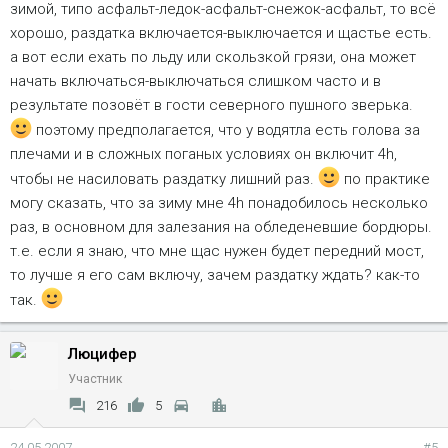
зимой, типо асфальт-ледок-асфальт-снежок-асфальт, то всё
хорошо, раздатка включается-выключается и щастье есть.
а вот если ехать по льду или скользкой грязи, она может
начать включаться-выключаться слишком часто и в
результате позовёт в гости северного пушного зверька.
поэтому предполагается, что у водятла есть голова за
плечами и в сложных поганых условиях он включит 4h,
чтобы не насиловать раздатку лишний раз.
по практике
могу сказать, что за зиму мне 4h понадобилось несколько
раз, в основном для залезания на обледеневшие бордюры.
т.е. если я знаю, что мне щас нужен будет передний мост,
то лучше я его сам включу, зачем раздатку ждать? как-то
так.
Люцифер
Участник
216
5
24.05.2007
#5