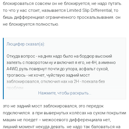
блокироваться совсем он не блокируется, не надо путать.
то что у нас стоит, называется Limited Slip Differential, то
бишь дифференциал ограниченного проскальзывания. он
не блокируется полностью.
Люцифер сказал(а):
Откуда вопрос - на днях надо было на бордюр высокий
залезть с поворотом ну и включил я его, не 4Н, а именно
A4WD, руль повернут почти до упора, асфальт сухой,
трогаюсь - не хочет, чуйствую задний мост
заблокировался, отключил нах на 2Н - поехала без
проблем.
Нажмите, чтобы раскрыть...
ИМХО такого быть не должно, поскольку судя из
вышесказанного в этой теме основное назначение этого
это не задний мост заблокировался, это передок
режима движение по довольно скользкой дороге в
подключился. а при вывернутых колёсах на сухом покрытии
основном в городском режиме. Ну буду я так ехать, а в
повороте жопу снесет нах при блокировке дифа же!
машин не поедет -- межосевого дифференциала нет,
Или я чего то не понимаю?
лишний момент некуда девать. не надо так баловаться на