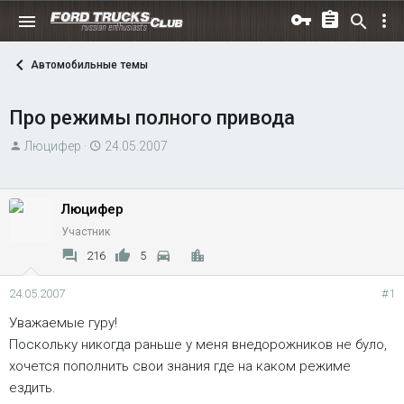
Автомобильные темы
Про режимы полного привода
А
Д
Люцифер
24.05.2007
в
а
т
т
о
а
Люцифер
р
н
Участник
т
а
216
5
е
ч
м
а
24.05.2007
#1
ы
л
Уважаемые гуру!
а
Поскольку никогда раньше у меня внедорожников не було,
хочется пополнить свои знания где на каком режиме
ездить.