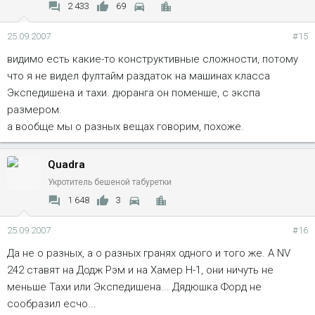
2 433
69
25.09.2007
#15
видимо есть какие-то конструктивные сложности, потому
что я не видел фултайм раздаток на машинах класса
Экспедишена и тахи. дюранга он поменше, с экспа
размером.
а вообще мы о разных вещах говорим, похоже.
Quadra
Укротитель бешеной табуретки
1 648
3
25.09.2007
#16
Да не о разных, а о разных гранях одного и того же. А NV
242 ставят на Додж Рэм и на Хамер Н-1, они ничуть не
меньше Тахи или Экспедишена... Дядюшка Форд не
сообразил есчо...