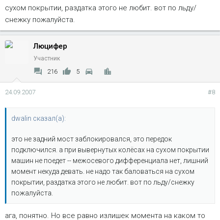
сухом покрытии, раздатка этого не любит. вот по льду/
снежку пожалуйста.
Люцифер
Участник
216
5
24.09.2007
#8
dwalin сказал(а):
это не задний мост заблокировался, это передок
подключился. а при вывернутых колёсах на сухом покрытии
машин не поедет -- межосевого дифференциала нет, лишний
момент некуда девать. не надо так баловаться на сухом
покрытии, раздатка этого не любит. вот по льду/снежку
пожалуйста.
ага, понятно. Но все равно излишек момента на каком то