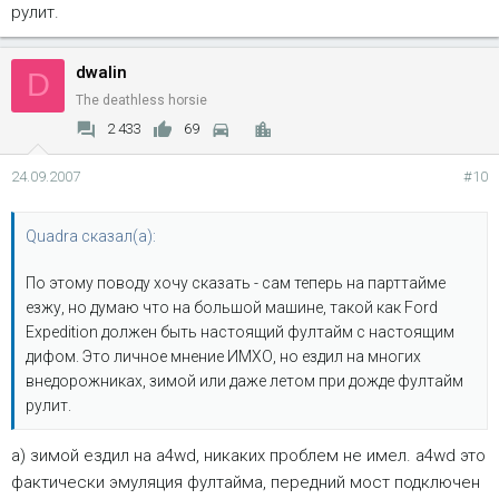
рулит.
dwalin
D
The deathless horsie
2 433
69
24.09.2007
#10
Quadra сказал(а):
По этому поводу хочу сказать - сам теперь на парттайме
езжу, но думаю что на большой машине, такой как Ford
Expedition должен быть настоящий фултайм с настоящим
дифом. Это личное мнение ИМХО, но ездил на многих
внедорожниках, зимой или даже летом при дожде фултайм
рулит.
а) зимой ездил на a4wd, никаких проблем не имел. a4wd это
фактически эмуляция фултайма, передний мост подключен