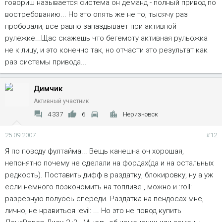
говориш называется система он деманд - полный привод по
востребованию... Но это опять же не то, тысячу раз
пробовали, все равно запаздывает при активной
рулежке...Щас скажешь что бегемоту активная рульожка
не к лицу, и это конечно так, но отчасти это результат как
раз системы привода...
Димчик
Активный участник
4 337
6
Неризновск
25.09.2007
#12
Я по поводу фултайма... Вещь канешна оч хорошая,
непонятно почему не сделали на фордах(да и на остальных
редкость). Поставить дифф в раздатку, блокировку, ну а уж
если немного поэкономить на топливе , можно и :roll:
разрезную полуось спереди. Раздатка на пендосах мне,
лично, не нравиться :evil: ... Но это не повод купить