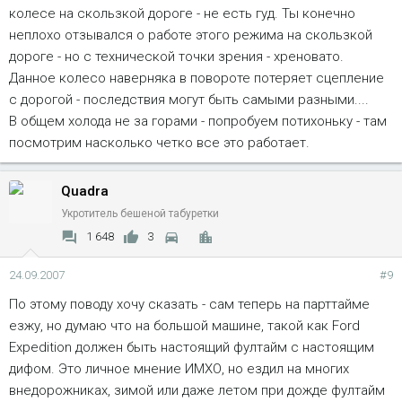
колесе на скользкой дороге - не есть гуд. Ты конечно
неплохо отзывался о работе этого режима на скользкой
дороге - но с технической точки зрения - хреновато.
Данное колесо наверняка в повороте потеряет сцепление
с дорогой - последствия могут быть самыми разными....
В общем холода не за горами - попробуем потихоньку - там
посмотрим насколько четко все это работает.
Quadra
Укротитель бешеной табуретки
1 648
3
24.09.2007
#9
По этому поводу хочу сказать - сам теперь на парттайме
езжу, но думаю что на большой машине, такой как Ford
Expedition должен быть настоящий фултайм с настоящим
дифом. Это личное мнение ИМХО, но ездил на многих
внедорожниках, зимой или даже летом при дожде фултайм