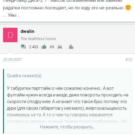
ЛендРовер Диск-2 :? . Мысль об изменении или замены
радатки постоянно посещает, но по ходу это не реально
... Увы...
dwalin
D
The deathless horsie
2 433
69
25.09.2007
#13
Quadra сказал(а):
У табуретки парттайм о чем сожалею конечно...А вот
фултайм нужен всегда и везде, даже повороты проходить на
скорости сподручнее. А не знает что такое букс потому что
дури (для своих габаритов у нее мало), енергонасыщеность
понимаешь не та. А то о чем ты говориш называется
система он деманд - полный привод по востребованию... Но
Нажмите, чтобы раскрыть...
это опять же не то, тысячу раз пробовали, все равно
запаздывает при активной рулежке...Щас скажешь что