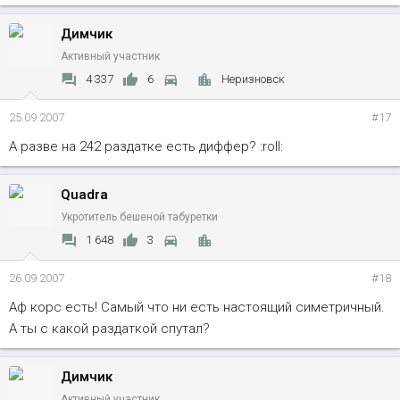
Димчик
Активный участник
4 337
6
Неризновск
25.09.2007
#17
А разве на 242 раздатке есть диффер? :roll:
Quadra
Укротитель бешеной табуретки
1 648
3
26.09.2007
#18
Аф корс есть! Самый что ни есть настоящий симетричный.
А ты с какой раздаткой спутал?
Димчик
Активный участник