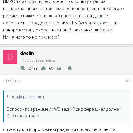
ИМХО такого быть не должно, поскольку судя из
вышесказанного в этой теме основное назначение этого
режима движение по довольно скользкой дороге в
основном в городском режиме. Ну буду я так ехать, а в
повороте жопу снесет нах при блокировке дифа же!
Или я чего то не понимаю?
dwalin
D
The deathless horsie
2 433
69
21.09.2007
#7
Люцифер сказал(а):
Вопрос - при режиме A4WD задний дифференциал должен
блокироваться?
он же тупой и про режим раздатки ничего не знает. а