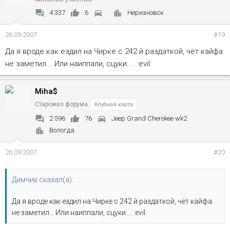
4 337
6
Неризновск
26.09.2007
#19
Да я вроде как ездил на Чирке с 242 й раздаткой, чёт кайфа
не заметил... Или наиппали, сцуки.... :evil:
Miha$
Старожил форума
Клубная карта
2 596
76
Jeep Grand Cherokee wk2
Вологда
26.09.2007
#20
Димчик сказал(а):
Да я вроде как ездил на Чирке с 242 й раздаткой, чёт кайфа
не заметил... Или наиппали, сцуки.... :evil: