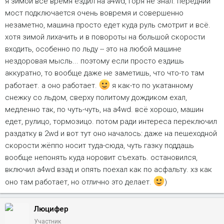
я зимой всё время ездил на a4wd, горя не знал. передний
мост подключается очень вовремя и совершенно
незаметно, машина просто едет куда руль смотрит и всё.
хотя зимой лихачить и в повороты на большой скорости
входить, особенно по льду -- это на любой машине
нездоровая мысль... поэтому если просто ездишь
аккуратно, то вообще даже не заметишь, что что-то там
работает. а оно работает.
я как-то по укатанному
снежку со льдом, сверху политому дождиком ехал,
медленно так, по чуть-чуть, на a4wd. всё хорошо, машин
едет, рулицо, тормозицо. потом ради интереса переключил
раздатку в 2wd и вот тут оно началось: даже на пешеходной
скорости жёппо носит туда-сюда, чуть газку поддашь
вообще непонять куда норовит съехать. остановился,
включил a4wd взад и опять поехал как по асфальту. хз как
оно там работает, но отлично это делает.
)
Люцифер
Участник