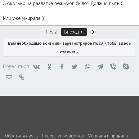
А сколько на раздатке режимов было? Должно быть 5 .
Или уже умирала ((
Последняя
1 из 2
Вперед
Вам необходимо войти или зарегистрироваться, чтобы здесь
отвечать.
Вконтакте
Одноклассники
Facebook
Twitter
WhatsApp
Telegram
Viber
Skyp
Поделиться:
Электронная почта
Ссылка
Обратная связь
Рассылка новых тем
Условия и правила