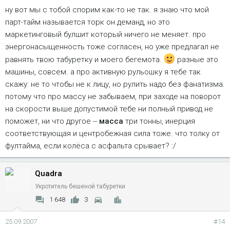
ну вот мы с тобой спорим как-то не так. я знаю что мой
бегемоту активная рульожка не к лицу, и это конечно так, но
парт-тайм называется торк он деманд, но это
отчасти это результат как раз системы привода...
маркетинговый булшит который ничего не меняет. про
энергонасыщенность тоже согласен, но уже предлагал не
равнять твою табуретку и моего бегемота.
разные это
машины, совсем. а про активную рульошку я тебе так
скажу: не то чтобы не к лицу, но рулить надо без фанатизма.
потому что про массу не забываем, при заходе на поворот
на скорости выше допустимой тебе ни полный привод не
поможет, ни что другое --
масса
три тонны, инерция
соответствующая и центробежная сила тоже. что толку от
фултайма, если колёса с асфальта срывает? :/
Quadra
Укротитель бешеной табуретки
1 648
3
25.09.2007
#14