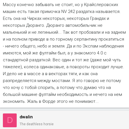
Массу конечно забывать не стоит, но у Крайслеровских
машин есть такая примочка NV 242 раздатка называется.
Есть она на Чирках некоторых, некоторых Грандах и
некоторых Дюранго. Дюранго автомобильчик не
мальенький и не легинький... Так вот пробовали и на заднем
и на полном приводе в по горному серпантину прокатиться
- ничего общего, небо и земля. Да и по Экспам наблюдения
имеются, мой же фултайм был, а у знакомого 4.0 с
стандартной раздаткой. Вес один и тот же (даже мой чуть
тяжелее), колеса одинаковые, а повороты проходит лучше.
И дело не в массе а в векторах тяги, и как она
разпределяется между мостами. Я это говорю не потому
что хочу с тобой спорить, а потому что думаю что на
большой машине фултайм необходимость и нечего на нем
экономить. Жаль в Форде этого не понимают...
dwalin
D
The deathless horsie