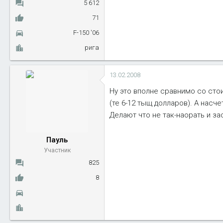
5 612
71
F-150 '06
рига
13.02.2008
Ну это вполне сравнимо со сто
(те 6-12 тыщ долларов). А насч
Делают что не так-наорать и за
Пауль
Участник
825
8