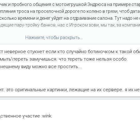
чик и пробного общения с мотоигрушкой Эндрюса на примере стар
пляния троса на проселочной дороге по колено в грязи, чтоб дата
сколько времени и денег уйдет на отдраивание салона. Тут надо не 
ящие пару-тройку банков, нас с Игроком зови, мы так, за компан
Нажмите, чтобы раскрыть...
ом за так.
кт неверное стукнет если кто случайно ботиночком к такой об
 мыть\тереть замучишься. что тереть тоже нельзя особо.
внешнему виду можно все простить...
ит. это оригинальные картинки, лежащие на их сервере. я их н
ственное участие :wink: