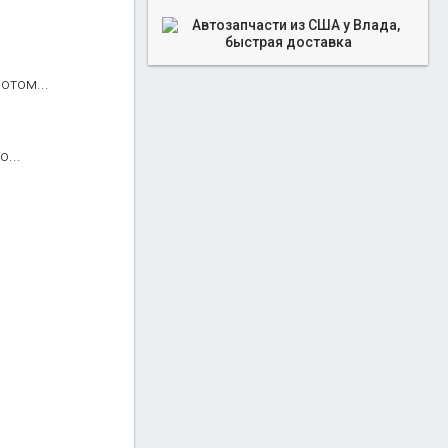
отом...
...