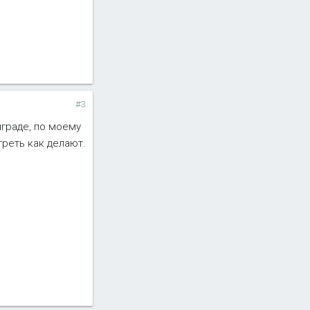
#3
нграде, по моему
треть как делают.