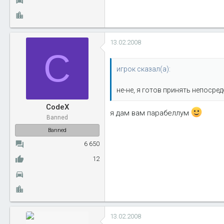
13.02.2008
C
игрок сказал(а):
не-не, я готов принять непосред
CodeX
я дам вам парабеллум
Banned
Banned
6 650
12
13.02.2008