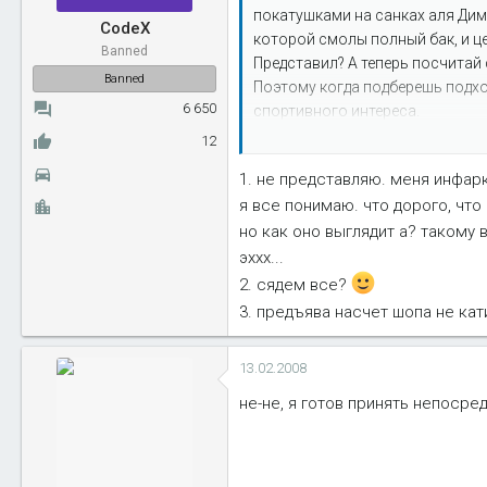
покатушками на санках аля Дим
CodeX
которой смолы полный бак, и це
Banned
Представил? А теперь посчитай 
Banned
Поэтому когда подберешь подход
6 650
спортивного интереса.
З.Ы. Учу пользоваться Фотошоп
12
1. не представляю. меня инфар
я все понимаю. что дорого, что
но как оно выглядит а? такому 
эххх...
2. сядем все?
3. предъява насчет шопа не кат
13.02.2008
не-не, я готов принять непосред