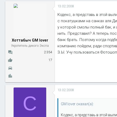
13.02.2008
Кодекс, а представь в этой вы
с покатушками на санках аля Д
у которой смолы полный бак, и 
нить. Представил? А теперь пос
банк брать. Поэтому когда подб
Хоттабыч GM lover
компанию пойдем, ради спортив
Укротитель дикого Экспа
З.Ы. Учу пользоваться Фотошоп
2 354
17
13.02.2008
C
GM lover сказал(а):
Кодекс, а представь в этой вы