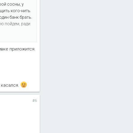
ой сосны, у
щить кого-нить.
один банк брать.
ию пойдем, ради
ивке приложится.
е касался.
#6