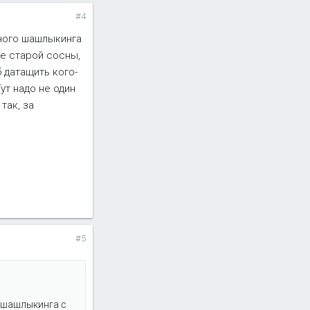
#4
вного шашлыкинга
е старой сосны,
 датащить кого-
ут надо не один
так, за
#5
о шашлыкинга с