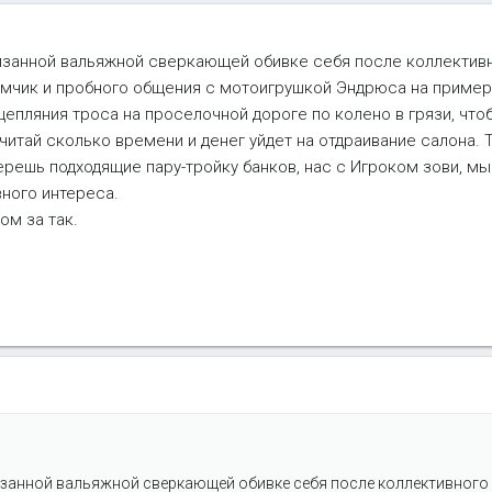
лизанной вальяжной сверкающей обивке себя после коллекти
имчик и пробного общения с мотоигрушкой Эндрюса на пример
цепляния троса на проселочной дороге по колено в грязи, чтоб
читай сколько времени и денег уйдет на отдраивание салона. Т
ерешь подходящие пару-тройку банков, нас с Игроком зови, мы 
ного интереса.
ом за так.
лизанной вальяжной сверкающей обивке себя после коллективног