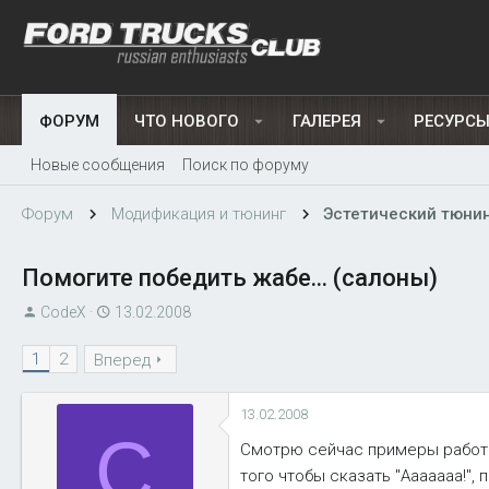
ФОРУМ
ЧТО НОВОГО
ГАЛЕРЕЯ
РЕСУРС
Новые сообщения
Поиск по форуму
Форум
Модификация и тюнинг
Эстетический тюни
Помогите победить жабе... (салоны)
А
Д
CodeX
13.02.2008
в
а
1
2
т
Вперед
т
о
а
р
н
13.02.2008
т
а
C
Смотрю сейчас примеры работ н
е
ч
того чтобы сказать "Ааааааа!", 
м
а