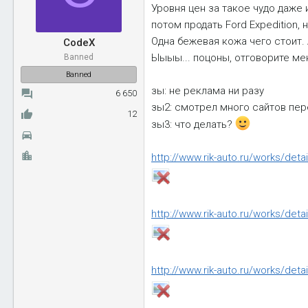
Уровня цен за такое чудо даже
ы
л
а
потом продать Ford Expedition, 
Одна бежевая кожа чего стоит. 
CodeX
Ыыыы... поцоны, отговорите мен
Banned
Banned
зы: не реклама ни разу
6 650
зы2: смотрел много сайтов пере
12
зы3: что делать?
http://www.rik-auto.ru/works/deta
http://www.rik-auto.ru/works/deta
http://www.rik-auto.ru/works/deta