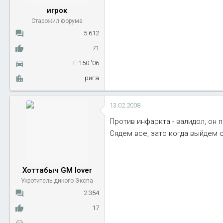
игрок
Старожил форума
5 612
71
F-150 '06
рига
13.02.2008
Против инфаркта - валидол, он 
Сядем все, зато когда выйдем с
Хоттабыч GM lover
Укротитель дикого Экспа
2 354
17