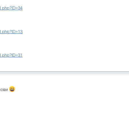
il.php?ID=34
il.php?ID=13
il.php?ID=31
озови