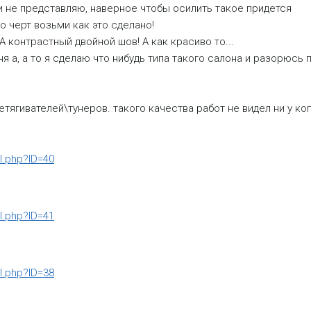
 и не представляю, наверное чтобы осилить такое придется
но черт возьми как это сделано!
А контрастный двойной шов! А как красиво то...
я а, а то я сделаю что нибудь типа такого салона и разорюсь п
тягивателей\тунеров. такого качества работ не видел ни у кого
il.php?ID=40
il.php?ID=41
il.php?ID=38