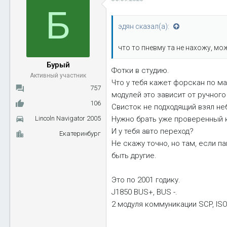
Б
эдян сказал(а):
что то пневму та не нахожу, мо
Бурый
Фотки в студию.
Активный участник
Что у тебя кажет форскан по ма
757
модулей это зависит от ручног
106
Свисток не подходящий взял не
Нужно брать уже проверенный к
Lincoln Navigator 2005
И у тебя авто переход?
Екатеринбург
Не скажу точно, но там, если п
быть другие.
Это по 2001 годику.
J1850 BUS+, BUS -.
2 модуля коммуникации SCP, ISO