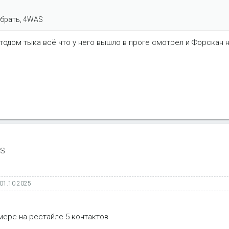
брать, 4WAS
тодом тыка всë что у него вышло в проге смотрел и Форскан 
AS
01.10.2025
 мере на рестайле 5 контактов