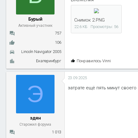
ы
л
а
Бурый
Снимок 2.PNG
Активный участник
22.6 КБ
Просмотры: 56
757
106
Lincoln Navigator 2005
С
Екатеринбург
Понравилось
Vinni
и
м
23.09.2025
п
Э
а
затрате ещё пять минут своего
т
и
и
:
эдян
Старожил форума
1 013