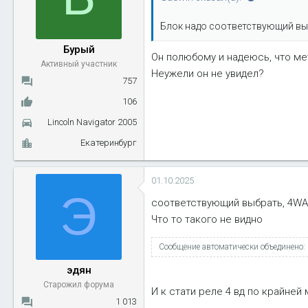
и
и
Блок надо соответствующий вы
:
Бурый
Он полюбому и надеюсь, что ме
Активный участник
Неужели он не увидел?
757
106
Lincoln Navigator 2005
Екатеринбург
01.10.2025
Э
соответствующий выбрать, 4W
Что то такого не видно
Сообщение автоматически объединено:
эдян
Старожил форума
И к стати реле 4 вд по крайней
1 013