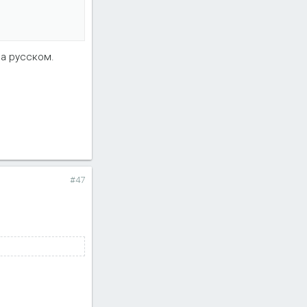
на русском.
#47