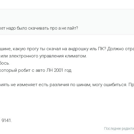
жет надо было скачивать про а не лайт?
шине, какую прогу ты скачал на андрошку иль ПК? Должно отра
о или электронного управления климатом.
бось.
оторый робит с авто ЛН 2001 год.
амять не изменяет есть различия по шинам, могу ошибиться. П
 9141.
Последнее редакт