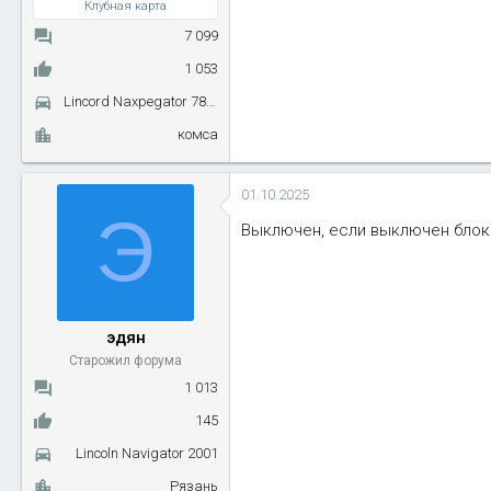
Клубная карта
7 099
1 053
Lincord Naxpegator 7899
комса
01.10.2025
Э
Выключен, если выключен блок 
эдян
Старожил форума
1 013
145
Lincoln Navigator 2001
Рязань