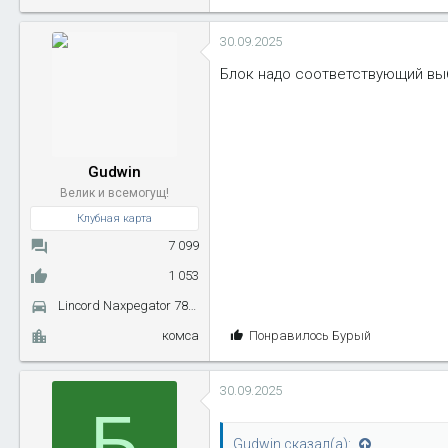
30.09.2025
Блок надо соответствующий вы
Gudwin
Велик и всемогущ!
Клубная карта
7 099
1 053
Lincord Naxpegator 7899
С
комса
Понравилось
Бурый
и
м
30.09.2025
п
Б
а
т
Gudwin сказал(а):