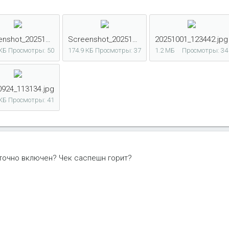
Screenshot_20251001_110650_FORScan Lite.jpg
Screenshot_20251001_110636_FORScan Lite.jpg
20251001_123442.jpg
 КБ
Просмотры: 50
174.9 КБ
Просмотры: 37
1.2 МБ
Просмотры: 34
0924_113134.jpg
 КБ
Просмотры: 41
точно включен? Чек саспешн горит?