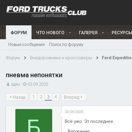
ФОРУМ
ЧТО НОВОГО
ГАЛЕРЕЯ
РЕСУРС
Новые сообщения
Поиск по форуму
Форум
Внедорожники и кроссоверы
Ford Expeditio
пневма непонятки
А
Д
эдян
03.09.2025
в
а
1
2
3
4
т
Назад
т
Вперед
о
а
р
н
23.09.2025
т
а
Б
Всё ужо. Эт последнее.
е
ч
м
а
Вложения