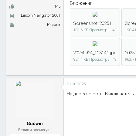
Вложения
145
Lincoln Navigator 2001
Screenshot_20251001_110702_FORScan Lite.jpg
Рязань
181.6 КБ
Просмотры: 41
198.4
20250924_113141.jpg
2025
824.4 КБ
Просмотры: 43
963.7
01.10.2025
На доресте есть. Выключатель 
Gudwin
Велик и всемогущ!