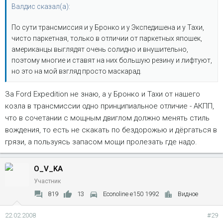
Валдис сказал(а):
По сути трансмиссия и у Бронко и у Экспедишена и у Тахи,
чисто паркетная, только в отличии от паркетных япошек,
американцы выглядят очень солидно и внушительно,
поэтому многие и ставят на них большую резину и лифтуют,
но это на мой взгляд просто маскарад.
За Ford Expedition не знаю, а у Бронко и Тахи от нашего
козла в трансмиссии одно принципиальное отличие - АКПП,
что в сочетании с мощным двиглом должно менять стиль
вождения, то есть не скакать по бездорожью и дёргаться в
грязи, а пользуясь запасом мощи пролезать где надо.
O_V_KA
Участник
819
13
Econoline e150 1992
Видное
22.02.2008
#29