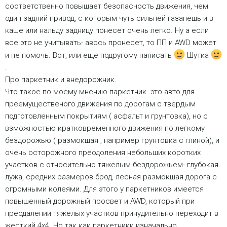
соответственно повышает безопасность движения, чем
один задний привод, с которым чуть сильней газанешь и в
каше или нальду задницу понесет очень легко. Ну а если
все это не учитывать- авось пронесет, то ПП и AWD может
и не помочь. Вот, или еще подругому написать
Шутка
.
Про паркетник и внедорожник.
Что такое по моему мнению паркетник- это авто для
преемущественого движения по дорогам с твердым
подготовленным покрытиям ( асфальт и грунтовка), но с
взможностью кратковременного движения по легкому
бездорожью ( размокшая , например грунтовка с глиной), и
очень осторожного преодоления небольших коротких
участков с относительно тяжелым бездорожьем- глубокая
лужа, средних размеров брод, лесная размокшая дорога с
огромными колеями. Для этого у паркетников имеется
повышенный дорожный просвет и AWD, который при
преодалении тяжелых участков принудительно переходит в
жесткий 4х4. Но так как паркетники изначально