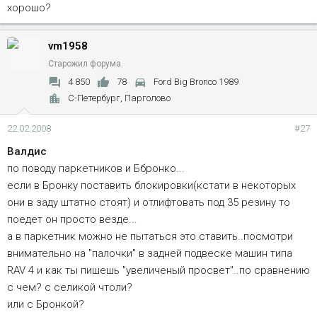
хорошо?
vm1958
Старожил форума
4 850
78
Ford Big Bronco 1989
С-Петербург, Парголово
22.02.2008
#27
Валдис
по поводу паркетников и Ббронко...
если в Бронку поставить блокировки(кстати в некоторых
они в заду штатно стоят) и отлифтовать под 35 резину то
поедет он просто везде...
а в паркетник можно не пытаться это ставить..посмотри
внимательно на "палочки" в задней подвеске машин типа
RAV 4 и как ты пишешь "увеличеный просвет"..по сравнению
с чем? с селикой чтоли?
или с Бронкой?