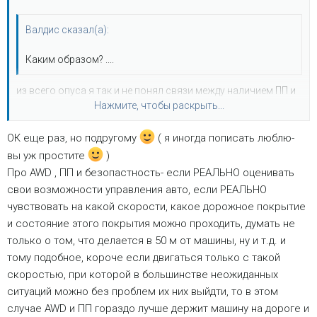
Валдис сказал(а):
Каким образом? ....
из всего опуса я так и не понял связи между наличием ПП и
Нажмите, чтобы раскрыть...
безопасностью
насчет паркетника: озвучь пож пять отличий паркетника от
ОК еще раз, но подругому
( я иногда пописать люблю-
непаркетника.
Нажмите, чтобы раскрыть...
вы уж простите
)
Про AWD , ПП и безопастность- если РЕАЛЬНО оценивать
свои возможности управления авто, если РЕАЛЬНО
чувствовать на какой скорости, какое дорожное покрытие
и состояние этого покрытия можно проходить, думать не
только о том, что делается в 50 м от машины, ну и т.д. и
тому подобное, короче если двигаться только с такой
скоростью, при которой в большинстве неожиданных
ситуаций можно без проблем их них выйдти, то в этом
случае AWD и ПП гораздо лучше держит машину на дороге и