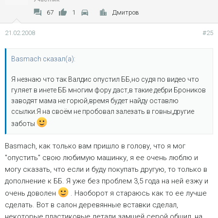
67
1
Дмитров
21.02.2008
#25
Basmach сказал(а):
Я незнаю что так Валдис опустил ББ,но судя по видео что
гуляет в инете ББ многим фору даст,в такие дебри Броников
заводят мама не горюй,время будет найду оставлю
ссылки.Я на своём не пробовал залезать в говны,другие
заботы
Basmach, как только вам пришло в голову, что я мог
"опустить" свою любимую машинку, я ее очень люблю и
могу сказать, что если и буду покупать другую, то только в
дополнение к ББ. Я уже без проблем 3,5 года на ней езжу и
очень доволен
. Наоборот я стараюсь как то ее лучше
сделать. Вот в салон деревянные вставки сделал,
некоторые пластиковые детали замшей серой обшил, на