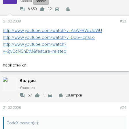
Banned
Banned
6 650
12
21.02.2008
#23
http://www.youtube.com/watch?v=AsWFBW5JdWU
http://www.youtube.com/watch?v=Oo6-HcjfsLo
http://www.youtube.com/watch?
v=2jvQcNShEtM&feature=related
паркетники
Валдис
Участник
67
1
Дмитров
21.02.2008
#24
CodeX сказал(а):