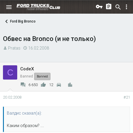
Ford Big Bronco
Обвес на Bronco (и не только)
А
Д
Pratas
16.02.2008
в
а
т
т
о
а
CodeX
C
р
н
Banned
Banned
т
а
6 650
12
е
ч
м
а
20.02.2008
#21
ы
л
а
Валдис сказал(а):
Каким образом? ....