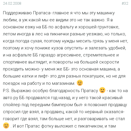
24.02.2008
#32
Поддерживаю Пратаса- главное я что мы эту машинку
любим, а уж какой мы ее видим это не так важно. Я в
основном езжу на ББ по асфальту и хорошей грунтовке,
летом иногда в лес на пикнички разные уезжаю, но только,
когда погода сухая, поэтому нужды месить грязь у меня нет,
поэтому и хочу пониже кузов опустить- и залезать удобней,
и на асфальте ББ гараздо агресивнее, стремительнее и
спортивнее выглядит, и повороты на большей скорости
проходить можно- у меня же ББ- это основная машина, а
большие катки и лифт- это для разных покатушек, но не для
поездок на работу и по магазинам.
P.S. Выражаю особую благодарность Пратасу
- как то на
авто.ру ББ продавался год назад, и у него такой красивый
спойлер под передним бампером был- я позвонил продавцу
спросил где взял, а продавец, какой то нервный оказался-
говорит где взял, там больше нет, и разговаривать не стал
. И вот Пратас фотку выложил с пикапчиком, и там