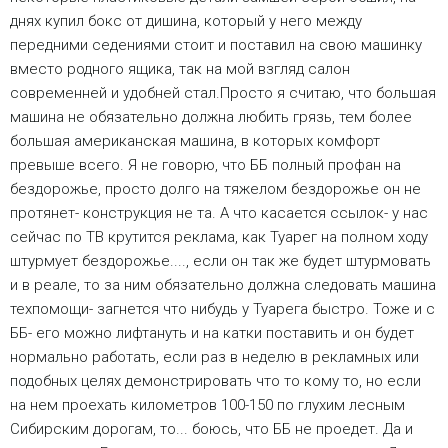
днях купил бокс от дишина, который у него между
передними седениями стоит и поставил на свою машинку
вместо родного ящика, так на мой взгляд салон
современней и удобней стал.Просто я считаю, что большая
машина не обязательно должна любить грязь, тем более
большая американская машина, в которых комфорт
превыше всего. Я не говорю, что ББ полный профан на
бездорожье, просто долго на тяжелом бездорожье он не
протянет- конструкция не та. А что касается ссылок- у нас
сейчас по ТВ крутится реклама, как Туарег на полном ходу
штурмует бездорожье...., если он так же будет штурмовать
и в реале, то за ним обязательно должна следовать машина
техпомощи- загнется что нибудь у Туарега быстро. Тоже и с
ББ- его можно лифтануть и на катки поставить и он будет
нормально работать, если раз в неделю в рекламных или
подобных целях демонстрировать что то кому то, но если
на нем проехать километров 100-150 по глухим лесным
Сибирским дорогам, то... боюсь, что ББ не проедет. Да и