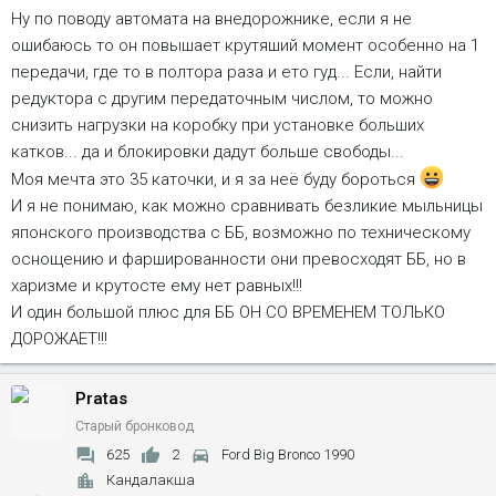
Ну по поводу автомата на внедорожнике, если я не
ошибаюсь то он повышает крутяший момент особенно на 1
передачи, где то в полтора раза и ето гуд... Если, найти
редуктора с другим передаточным числом, то можно
снизить нагрузки на коробку при установке больших
катков... да и блокировки дадут больше свободы...
Моя мечта это 35 каточки, и я за неё буду бороться
И я не понимаю, как можно сравнивать безликие мыльницы
японского производства с ББ, возможно по техническому
оснощению и фаршированности они превосходят ББ, но в
харизме и крутосте ему нет равных!!!
И один большой плюс для ББ ОН СО ВРЕМЕНЕМ ТОЛЬКО
ДОРОЖАЕТ!!!
Pratas
Старый бронковод
625
2
Ford Big Bronco 1990
Кандалакша