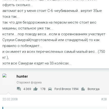
офуеть сколько...
автомат вот у меня стоит С-6 -неубиваемый...вертит 35ые
тока так...
так что для бездорожника на первом месте стоит вес
машины, остальное уже так...
кстати....пор поводу веса...если в соревнованиях участвует
Сузуки-Самурай(подготовленый или стандартный) то как
правило о побеждает...
и он имеет из всех перечисленных самый малый вес...(750
кг.),
хотя все Самураи ездят на 33 колёсах...
hunter
Старожил форума
4 369
178
Ford Bronco 1994
Вологда
22.02.2008
#28