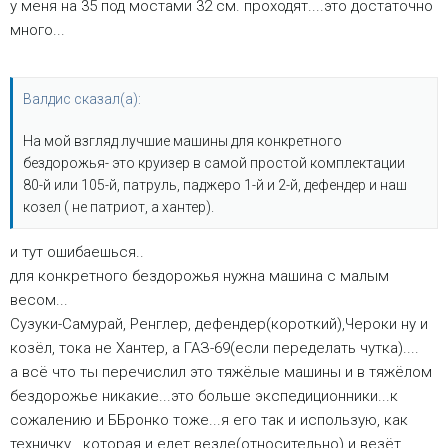
у меня на 35 под мостами 32 см. проходят....это достаточно
много...
Валдис сказал(а):
На мой взгляд лучшие машины для конкретного
бездорожья- это круизер в самой простой комплектации
80-й или 105-й, патруль, паджеро 1-й и 2-й, дефендер и наш
козел ( не патриот, а хантер).
и тут ошибаешься..
для конкретного бездорожья нужна машина с малым
весом...
Сузуки-Самурай, Ренглер, дефендер(короткий),Чероки ну и
козёл, тока не Хантер, а ГАЗ-69(если переделать чутка)....
а всё что ты перечислил это тяжёлые машины и в тяжёлом
бездорожье никакие...это больше экспедиционники...к
сожалению и ББронко тоже...я его так и использую, как
техничку...которая и едет везде(относительно) и везёт