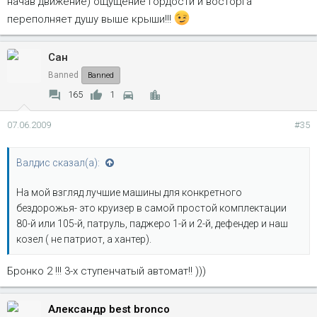
начав движение) ощущение гордости и восторга
переполняет душу выше крыши!!!
Сан
Banned
Banned
165
1
07.06.2009
#35
Валдис сказал(а):
На мой взгляд лучшие машины для конкретного
бездорожья- это круизер в самой простой комплектации
80-й или 105-й, патруль, паджеро 1-й и 2-й, дефендер и наш
козел ( не патриот, а хантер).
Бронко 2 !!! 3-х ступенчатый автомат!! )))
Александр best bronco