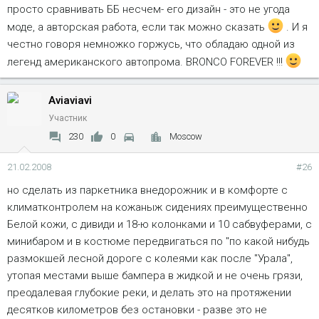
просто сравнивать ББ несчем- его дизайн - это не угода
моде, а авторская работа, если так можно сказать
. И я
честно говоря немножко горжусь, что обладаю одной из
легенд американского автопрома. BRONCO FOREVER !!!
Aviaviavi
Участник
230
0
Moscow
21.02.2008
#26
но сделать из паркетника внедорожник и в комфорте с
климатконтролем на кожаныж сидениях преимущественно
Белой кожи, с дивиди и 18-ю колонками и 10 сабвуферами, с
минибаром и в костюме передвигаться по "по какой нибудь
размокшей лесной дороге с колеями как после "Урала",
утопая местами выше бампера в жидкой и не очень грязи,
преодалевая глубокие реки, и делать это на протяжении
десятков километров без остановки - разве это не