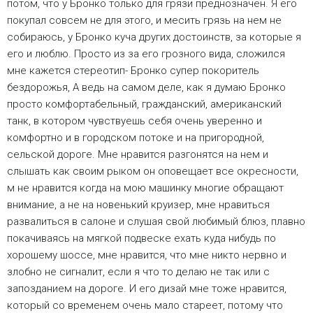
потом, что у Бронко только для грязи преднозначен. Я его
покупал совсем не для этого, и месить грязь на нем не
собираюсь, у Бронко куча других достоинств, за которые я
его и люблю. Просто из за его грозного вида, сложился
мне кажется стереотип- Бронко супер покоритель
бездорожья, А ведь на самом деле, как я думаю Бронко
просто комфортабельный, гражданский, американский
танк, в котором чувствуешь себя очень уверенно и
комфортно и в городском потоке и на пригородной,
сельской дороге. Мне нравится разгонятся на нем и
слышать как своим рыком он оповещает все окресности,
м не нравится когда на мою машинку многие обращают
внимание, а не на новенький круизер, мне нравиться
развалиться в салоне и слушая свой любимый блюз, плавно
покачиваясь на мягкой подвеске ехать куда нибудь по
хорошему шоссе, мне нравится, что мне никто нервно и
злобно не сигналит, если я что то делаю не так или с
запозданием на дороге. И его дизай мне тоже нравится,
который со временем очень мало стареет, потому что