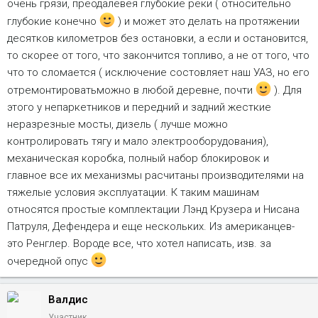
очень грязи, преодалевея глубокие реки ( относительно
глубокие конечно
) и может это делать на протяжении
десятков километров без остановки, а если и остановится,
то скорее от того, что закончится топливо, а не от того, что
что то сломается ( исключение состовляет наш УАЗ, но его
отремонтироватьможно в любой деревне, почти
). Для
этого у непаркетников и передний и задний жесткие
неразрезные мосты, дизель ( лучше можно
контролировать тягу и мало электрооборудования),
механическая коробка, полный набор блокировок и
главное все их механизмы расчитаны производителями на
тяжелые условия эксплуатации. К таким машинам
относятся простые комплектации Лэнд Крузера и Нисана
Патруля, Дефендера и еще нескольких. Из американцев-
это Ренглер. Вороде все, что хотел написать, изв. за
очередной опус
Валдис
Участник