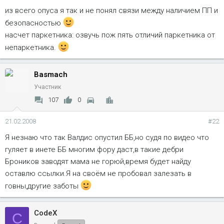
из всего опуса я так и не понял связи между наличием ПП и
безопасностью
насчет паркетника: озвучь пож пять отличий паркетника от
непаркетника.
Basmach
Участник
107
0
21.02.2008
#22
Я незнаю что так Валдис опустил ББ,но судя по видео что
гуляет в инете ББ многим фору даст,в такие дебри
Броников заводят мама не горюй,время будет найду
оставлю ссылки.Я на своём не пробовал залезать в
говны,другие заботы
CodeX
C