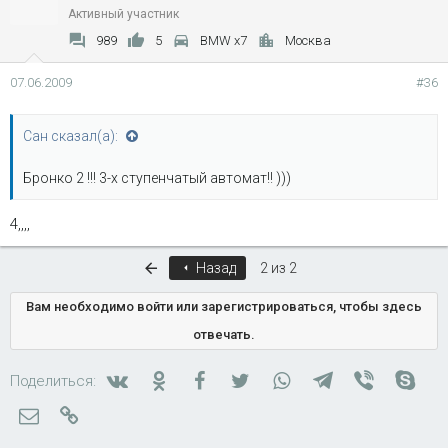
Активный участник
989
5
BMW x7
Москва
07.06.2009
#36
Сан сказал(а):
Бронко 2 !!! 3-х ступенчатый автомат!! )))
4,,,,
Первый
Назад
2 из 2
Вам необходимо войти или зарегистрироваться, чтобы здесь
отвечать.
Вконтакте
Одноклассники
Facebook
Twitter
WhatsApp
Telegram
Viber
Skyp
Поделиться:
Электронная почта
Ссылка