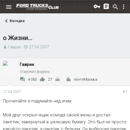
Беседка
о Жизни...
А
Д
Гаврик
27.04.2007
в
а
т
т
Гаврик
о
а
Старожил форума
р
н
т
а
4 063
27
почтиМосква
е
ч
м
а
27.04.2007
#1
ы
л
Прочитайте и подумайте над этим.
а
Мой друг открыл ящик комода своей жены и достал
пакетик, завернутый в шелковую бумагу. Это был не просто
какой-то пакетик, а пакетик с бельем. Он выбросил пакетик