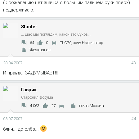
(к сожалению нет значка с большим пальцем руки вверх).
поддерживаю.
Stunter
... щас мы поглядим, какой это Сухов...
64
0
TLC70, хочу Нафигатор
Жезказган
28.04.2007
#3
И правда, ЗАДУМЫВАЕТ!!!
Гаврик
Старожил форума
4 063
27
почтиМосква
08.07.2007
#4
блин... до слёз...