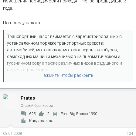
Извещения периодически приходят. Но: за предыдущие 3
года...
По поводу налога:
Транспортный налог взимается с зарегистрированных в
установленном порядке транспортных средств:
автомобилей, мотоциклов, мотороллеров, автобусов,
самоходных машин и механизмов на пневматическом и
гусеничном ходу а также различных видов воздушного и
водного транспорта.
Нажмите, чтобы раскрыть...
Обязанность по уплате налога возложена на владельцев
ТС, на имя которых эти транспортные средства
зарегистрированы. Необходимость уплаты налога не
Pratas
зависит от состояния транспортного средства, поэтому,
Старый бронковод
водитель старых «Жигулей», давно гниющих где-нибудь на
625
2
Ford Big Bronco 1990
пустыре или во дворе жилого дома, обязан заплатить налог
Кандалакша
наравне с водителем нового автомобиля. Чтобы избавить
себя от лишних трат, владельцу такой авторухляди
08.01.2008
#24