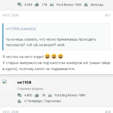
4 369
178
Ford Bronco 1994
Вологда
09.01.2008
#37
vm1958 сказал(а):
ты хочешь сказать, что чесно приезжаешь проходить
техосмотр? :roll: ой, не ве-рю!!! :wink:
Я честно на него ездю!
У старых америкосов под капотом номеров нэт (наши гайци
в курсе), поэтому капот не поднимается.
vm1958
Старожил форума
4 850
78
Ford Big Bronco 1989
С-Петербург, Парголово
09.01.2008
#38