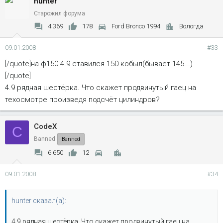
hunter
Старожил форума
4 369
178
Ford Bronco 1994
Вологда
09.01.2008
#33
[/quote]на ф150 4.9 ставился 150 кобыл(бывает 145...)
[/quote]
4.9 рядная шестёрка. Что скажет продвинутый гаец на
техосмотре произведя подсчёт цилиндров?
CodeX
C
Banned
Banned
6 650
12
09.01.2008
#34
hunter сказал(а):
4.9 рядная шестёрка. Что скажет продвинутый гаец на