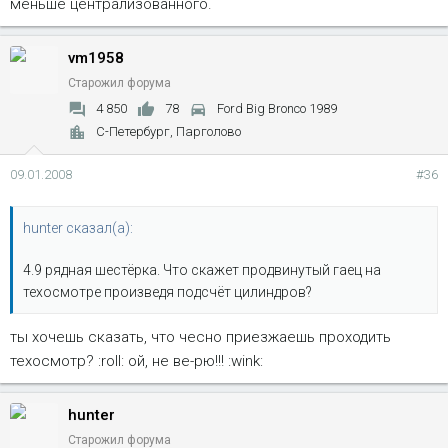
меньше централизованного.
vm1958
Старожил форума
4 850
78
Ford Big Bronco 1989
С-Петербург, Парголово
09.01.2008
#36
hunter сказал(а):
4.9 рядная шестёрка. Что скажет продвинутый гаец на
техосмотре произведя подсчёт цилиндров?
ты хочешь сказать, что чесно приезжаешь проходить
техосмотр? :roll: ой, не ве-рю!!! :wink:
hunter
Старожил форума