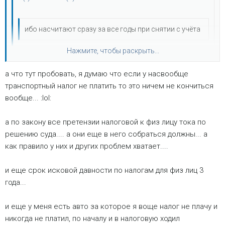
ибо насчитают сразу за все годы при снятии с учёта
Нажмите, чтобы раскрыть...
Транспортный налог смогут взять максимум за
последние 3 года. И не факт что они и это получат. За
а что тут пробовать, я думаю что если у насвообще
что?
Нажмите, чтобы раскрыть...
транспортный налог не платить то это ничем не кончиться
Нажмите, чтобы раскрыть...
могут не могут ... хочеш попробовать - в путь :wink:
вообще... :lol:
а по закону все претензии налоговой к физ лицу тока по
решению суда.... а они еще в него собраться должны... а
как правило у них и других проблем хватает....
и еще срок исковой давности по налогам для физ лиц 3
года...
и еще у меня есть авто за которое я воще налог не плачу и
никогда не платил, по началу и в налоговую ходил