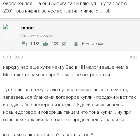
беспокоился.... а они нифига так и плюнул... ну так вот с
2001 года нифига за нее не платил и ничего... :lol:
mbnn
Старожил форума
1 183
109
Н.Новгород
08.01.2008
#22
народ у нас еще хуже чем у Вас в НН налоги выше чем в
Мск так что нам эта проблема еще острее стоит...
тут я слышал тему такую ну типа сниамешь авто с учета,
запазаешься бланками договоров купли - продажи и вот так
и ездишь без номеров и каждые 5 дней выписываешь
новый договор и говоришь гайцам что тока купил... ну при
большом желании раз в месяц продлеваешь транзиты...
кто там в законах силен? канает такое?!