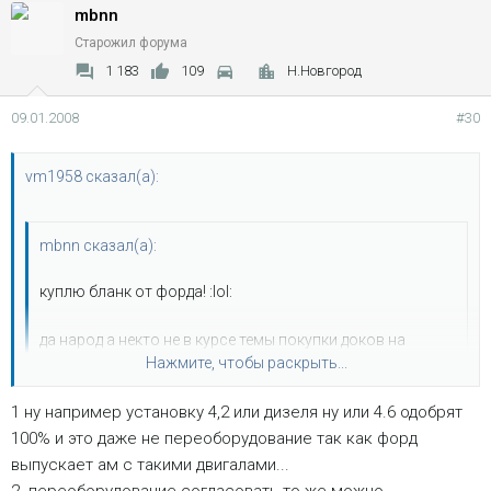
mbnn
Старожил форума
1 183
109
Н.Новгород
09.01.2008
#30
vm1958 сказал(а):
mbnn сказал(а):
куплю бланк от форда! :lol:
да народ а некто не в курсе темы покупки доков на
Нажмите, чтобы раскрыть...
маленький движок и его "замены" так что бы на
основании сего в ПТС изменения мощности внесли?
1 ну например установку 4,2 или дизеля ну или 4.6 одобрят
Нажмите, чтобы раскрыть...
а какие доки, если номера мотора нема...и потом -надо
100% и это даже не переоборудование так как форд
разрешение Гаи на переоборудование, доки со
выпускает ам с такими двигалами...
станции(сертфицированной) о замене мотора,