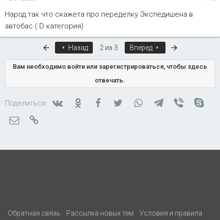
Народ так что скажета про переделку Экспедишена в
автобас ( D категория)
Первый
Последняя
Назад
2 из 3
Вперед
Вам необходимо войти или зарегистрироваться, чтобы здесь
отвечать.
Вконтакте
Одноклассники
Facebook
Twitter
WhatsApp
Telegram
Viber
Skyp
Поделиться:
Электронная почта
Ссылка
Обратная связь
Рассылка новых тем
Условия и правила