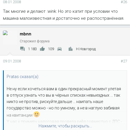
08.01.2008
#26
Так многие и делают :wink: Но это катит при условии что
машина малоизвестная и достаточно не распостранённая.
mbnn
Старожил форума
1 183
109
Н.Новгород
09.01.2008
#27
Pratas сказал(а):
Не ну если хочеться вам в один прекрасный момент улетая
в отпуск узнать что вы в чёрных списках невыездных ... так
никто не против, рискуйте дальше ... наипать наше
государство можно - но по умному, а не в наглую забивая
на квитанции
У нас к примеру налоговая провела рейд совместно с ДПС -
Нажмите, чтобы раскрыть...
пробивая по базе владельцев авто и тормозя их посту ...