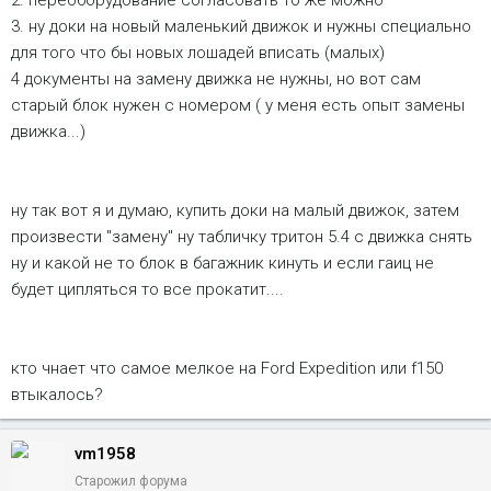
2. переоборудование согласовать то же можно
предьявление машины с новым мотором в ГАИ...и тогда
3. ну доки на новый маленький движок и нужны специально
токо счатье будет...
для того что бы новых лошадей вписать (малых)
4 документы на замену движка не нужны, но вот сам
старый блок нужен с номером ( у меня есть опыт замены
движка...)
ну так вот я и думаю, купить доки на малый движок, затем
произвести "замену" ну табличку тритон 5.4 с движка снять
ну и какой не то блок в багажник кинуть и если гаиц не
будет ципляться то все прокатит....
кто чнает что самое мелкое на Ford Expedition или f150
втыкалось?
vm1958
Старожил форума