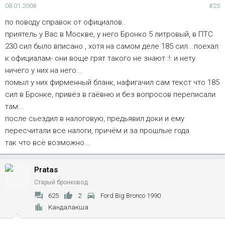
08.01.2008
#25
по поводу справок от официалов..
приятель у Вас в Москве, у него Бронко 5 литровый, в ПТС
230 сил было вписано , хотя на самом деле 185 сил...поехал
к официалам- они воще грят такого не знают :!: и нету
ничего у них на него...
помыл у них фирменный бланк, нафигачил сам текст что 185
сил в Бронке, привёз в гаёвню и без вопросов переписали
там...
после сьездил в налоговую, предьявил доки и ему
пересчитали все налоги, причём и за прошлые года.
так что всё возможно...
Pratas
Старый бронковод
625
2
Ford Big Bronco 1990
Кандалакша