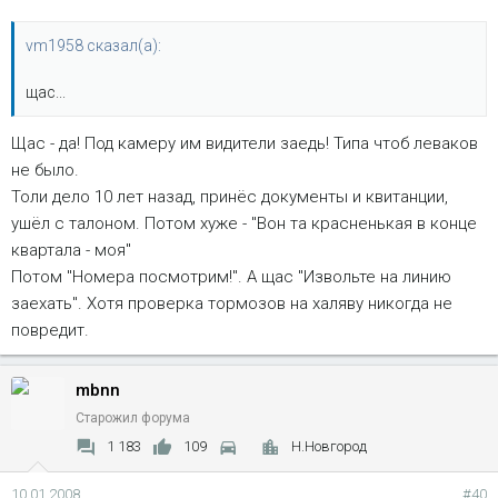
vm1958 сказал(а):
щас...
Щас - да! Под камеру им видители заедь! Типа чтоб леваков
не было.
Толи дело 10 лет назад, принёс документы и квитанции,
ушёл с талоном. Потом хуже - "Вон та красненькая в конце
квартала - моя"
Потом "Номера посмотрим!". А щас "Извольте на линию
заехать". Хотя проверка тормозов на халяву никогда не
повредит.
mbnn
Старожил форума
1 183
109
Н.Новгород
10.01.2008
#40