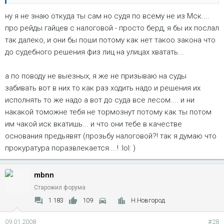
количество машин резко сократилось - когда народ узнал о
ну я не знаю откуда ты сам но судя по всему не из Мск....
проверке :twisted:
про рейды гайцев с налоговой - просто берд, я бы их послал
так далеко, и они бы поши потому как нет такоо закона что
пс. я сам за 300 лошадей не плачу лет 10 ... но то другая
до судебного решения физ лиц на улицах хватать...
история :wink:
а по поводу не выезных, я же не призываю на суды
забивать вот в них то как раз ходить надо и решения их
исполнять то же надо а вот до суда все лесом.... и ни
накакой томожне тебя не тормознут потому как ты потом
им чакой иск вкатишь... и что они тебе в качестве
основания предьявят (прозьбу налоговой?! так я думаю что
прокуратура поразвлекается....! :lol: )
mbnn
Старожил форума
1 183
109
Н.Новгород
09.01.2008
#28