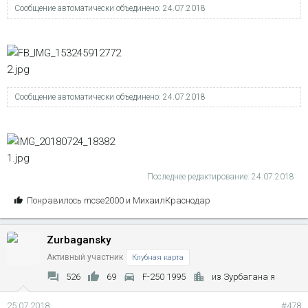
Сообщение автоматически объединено:
24.07.2018
Сообщение автоматически объединено:
24.07.2018
Последнее редактирование:
24.07.2018
С
Понравилось
mcse2000
и
МихаилКраснодар
и
м
Zurbagansky
п
а
Активный участник
Клубная карта
т
526
69
F-250 1995
из Зурбагана я
и
и
25.07.2018
#478