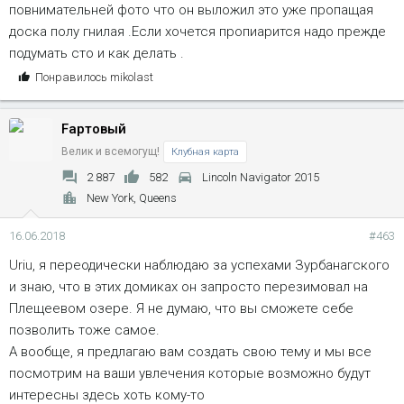
повнимательней фото что он выложил это уже пропащая
доска полу гнилая .Если хочется пропиарится надо прежде
подумать сто и как делать .
С
Понравилось
mikolast
и
м
Fартовый
п
а
Велик и всемогущ!
Клубная карта
т
2 887
582
Lincoln Navigator 2015
и
New York, Queens
и
:
16.06.2018
#463
Uriu
, я переодически наблюдаю за успехами Зурбанагского
и знаю, что в этих домиках он запросто перезимовал на
Плещеевом озере. Я не думаю, что вы сможете себе
позволить тоже самое.
А вообще, я предлагаю вам создать свою тему и мы все
посмотрим на ваши увлечения которые возможно будут
интересны здесь хоть кому-то