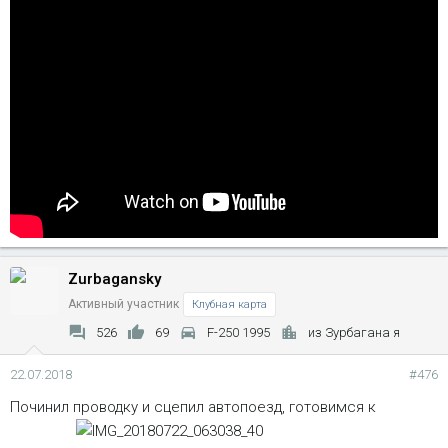
Zurbagansky
Активный участник
Клубная карта
526
69
F-250 1995
из Зурбагана я
22.07.2018
#476
Починил проводку и сцепил автопоезд, готовимся к