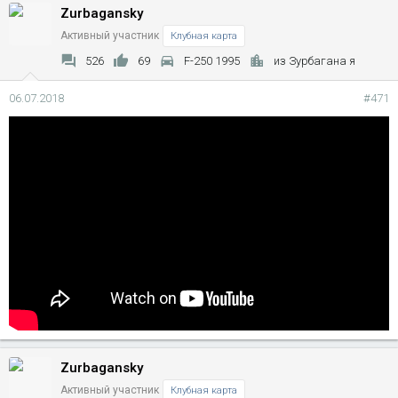
Zurbagansky
Активный участник
Клубная карта
526
69
F-250 1995
из Зурбагана я
06.07.2018
#471
Zurbagansky
Активный участник
Клубная карта