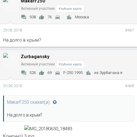
MakarF250
Активный участник
Клубная карта
508
76
Москва
29.06.2018
#467
На долго в крым?
Zurbagansky
Активный участник
Клубная карта
526
69
F-250 1995
из Зурбагана я
30.06.2018
#468
MakarF250 сказал(а):
На долго в крым?
Конечно)