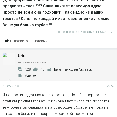
продвигать свое !?!? Саша двигает классную идею !
Просто не всем она подходит !! Как видно из Ваших
текстов ! Конечно каждый имеет свое мнение , только
Ваше уж больно грубое !!!
Последнее редактирование:
14.06.2018
С
Понравилось
Fартовый
и
м
Uriu
п
а
Активный участник
т
528
40
Был -Линкольн Авиатор
и
Адыгея
и
:
15.06.2018
#462
Я не против идея может и хорошая ; Но я б наверное не
стал бы рекламировать с какова материала это делается
тем более выкладывать на всеобщее обозрение пока не
закрасил бы или не покрыл морилкой ,посмотри