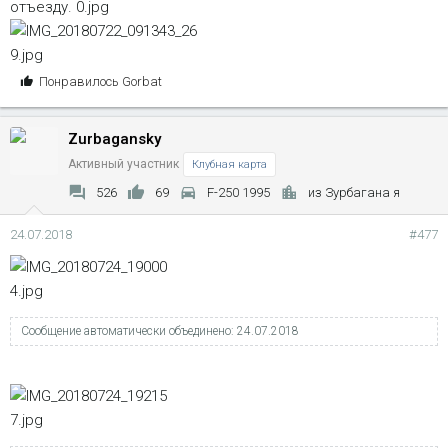
отъезду.
С
Понравилось
Gorbat
и
м
Zurbagansky
п
а
Активный участник
Клубная карта
т
526
69
F-250 1995
из Зурбагана я
и
и
24.07.2018
#477
:
Сообщение автоматически объединено:
24.07.2018