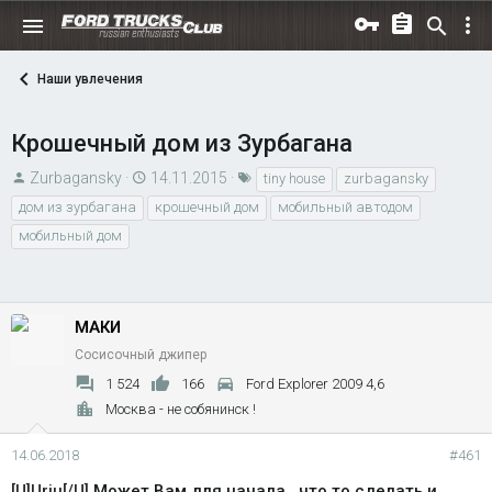
Наши увлечения
Крошечный дом из Зурбагана
А
Д
Т
Zurbagansky
14.11.2015
tiny house
zurbagansky
в
а
е
дом из зурбагана
крошечный дом
мобильный автодом
т
т
г
мобильный дом
о
а
и
р
н
т
а
е
ч
МАКИ
м
а
Сосисочный джипер
ы
л
1 524
166
Ford Explorer 2009 4,6
а
Москва - не собянинск !
14.06.2018
#461
[U]Uriu[/U]
Может Вам для начала , что то сделать и