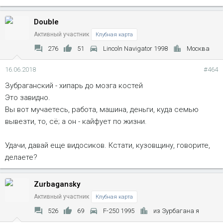
Double
Активный участник
Клубная карта
276
51
Lincoln Navigator 1998
Москва
16.06.2018
#464
Зубраганский - хипарь до мозга костей
Это завидно.
Вы вот мучаетесь, работа, машина, деньги, куда семью
вывезти, то, сё; а он - кайфует по жизни.
Удачи, давай еще видосиков. Кстати, кузовщину, говорите,
делаете?
Zurbagansky
Активный участник
Клубная карта
526
69
F-250 1995
из Зурбагана я