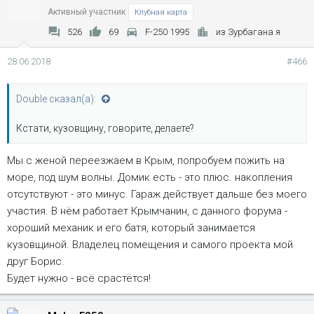
Активный участник
Клубная карта
526
69
F-250 1995
из Зурбагана я
28.06.2018
#466
Double сказал(а):
Кстати, кузовщину, говорите, делаете?
Мы с женой переезжаем в Крым, попробуем пожить на
море, под шум волны. Домик есть - это плюс. накопления
отсутствуют - это минус. Гараж действует дальше без моего
участия. В нём работает Крымчанин, с данного форума -
хороший механик и его батя, который занимается
кузовщиной. Владелец помещения и самого проекта мой
друг Борис.
Будет нужно - всё срастётся!