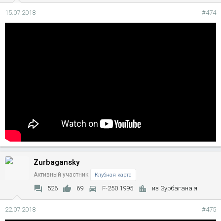
15.07.2018
#474
Zurbagansky
Активный участник
Клубная карта
526
69
F-250 1995
из Зурбагана я
22.07.2018
#475