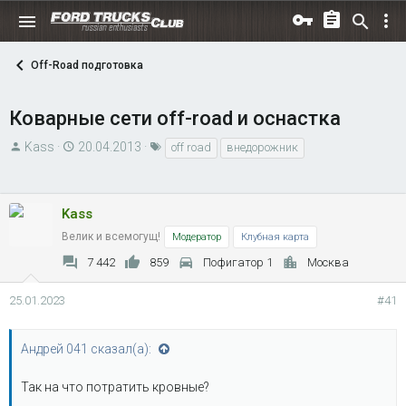
Off-Road подготовка
Коварные сети оff-road и оснастка
А
Д
Т
Kass
20.04.2013
off road
внедорожник
в
а
е
т
т
г
о
а
и
Kass
р
н
Велик и всемогущ!
Модератор
Клубная карта
т
а
7 442
859
Пофигатор 1
Москва
е
ч
м
а
25.01.2023
#41
ы
л
а
Андрей 041 сказал(а):
Так на что потратить кровные?