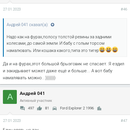
27.01.2023
#46
Андрей 041 сказал(а):
Надо как на фурах,полосу толстой резины за задними
колесами, до самой земли. И бабу с голым торсом
намалювать. Или кошака какого,типа это тигер
Да и на фурах,этот большой брызговик не спасает. Я ездил
и закидывает может даже ещё и больше... А вот бабу
намалявать можно...)))))))
Андрей 041
А
Активный участник
497
81
Ford Explorer 2 1996
27.01.2023
#47
Блин,опять не так...