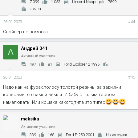
7 099
1 053
Lincord Naxpegator 7899
комса
26.01.2023
#44
Спойлер не помогаэ
Андрей 041
А
Активный участник
497
81
Ford Explorer 2 1996
26.01.2023
#45
Надо как на фурах,полосу толстой резины за задними
колесами, до самой земли. И бабу с голым торсом
намалювать. Или кошака какого,типа это тигер
meksika
Активный участник
339
168
Ford F-250 2001
Новогрудок