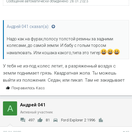
Сообщение автоматически объединено:
28.01.2023
Андрей 041 сказал(а):
Надо как на фурах,полосу толстой резины за задними
колесами, до самой земли. И бабу с голым торсом
намалювать. Или кошака какого,типа это тигер
У тебя не из-под колес летит, а разряженный воздух с
земли поднимает грязь. Квадратная жопа. Ты можешь
выйти из положения. Седан, или пикап. Там не закидывает
С
Понравилось
Kass
и
м
Андрей 041
п
А
а
Активный участник
т
497
81
Ford Explorer 2 1996
и
и