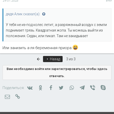
29.01.2023
#49
:
дядя Алик сказал(а):
У тебя не из-под колес летит, а разряженный воздух с земли
поднимает грязь. Квадратная жопа. Ты можешь выйти из
положения. Седан, или пикап. Там не закидывает
Или занизить а-ля беременная приора.
Первый
Назад
3 из 3
Вам необходимо войти или зарегистрироваться, чтобы здесь
отвечать.
Вконтакте
Одноклассники
Facebook
Twitter
WhatsApp
Telegram
Viber
Skyp
Поделиться:
Электронная почта
Ссылка