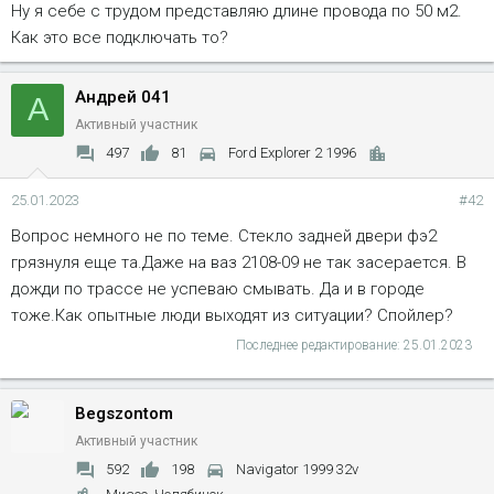
Ну я себе с трудом представляю длине провода по 50 м2.
Как это все подключать то?
Андрей 041
А
Активный участник
497
81
Ford Explorer 2 1996
25.01.2023
#42
Вопрос немного не по теме. Стекло задней двери фэ2
грязнуля еще та.Даже на ваз 2108-09 не так засерается. В
дожди по трассе не успеваю смывать. Да и в городе
тоже.Как опытные люди выходят из ситуации? Спойлер?
Последнее редактирование:
25.01.2023
Begszontom
Активный участник
592
198
Navigator 1999 32v