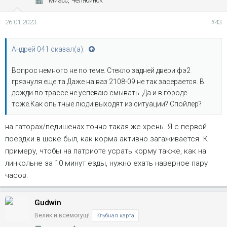
Миасс, Челябинск
26.01.2023
#43
Андрей 041 сказал(а):
Вопрос немного не по теме. Стекло задней двери фэ2
грязнуля еще та.Даже на ваз 2108-09 не так засерается. В
дожди по трассе не успеваю смывать. Да и в городе
тоже.Как опытные люди выходят из ситуации? Спойлер?
на гаторах/педишенах точно такая же хрень. Я с первой
поездки в шоке был, как корма активно загаживается. К
примеру, чтобы на патриоте усрать корму также, как на
линкольне за 10 минут езды, нужно ехать наверное пару
часов.
Gudwin
Велик и всемогущ!
Клубная карта