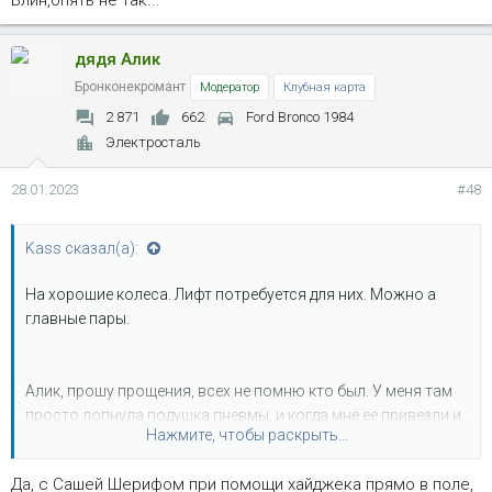
дядя Алик
Бронконекромант
Модератор
Клубная карта
2 871
662
Ford Bronco 1984
Электросталь
28.01.2023
#48
Kass сказал(а):
На хорошие колеса. Лифт потребуется для них. Можно а
главные пары.
Алик, прошу прощения, всех не помню кто был. У меня там
просто лопнула подушка пневмы, и когда мне ее привезли и
Нажмите, чтобы раскрыть...
пришлось ехать ставить новую.
Да, с Сашей Шерифом при помощи хайджека прямо в поле,