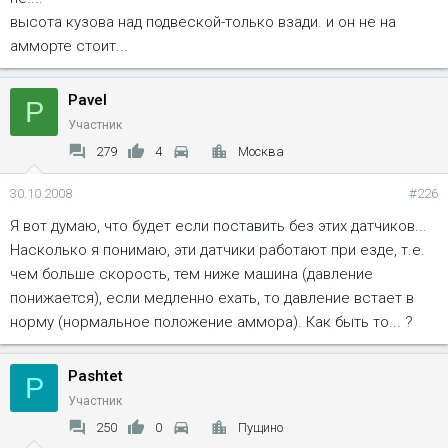
высота кузова над подвеской-только взади. и он не на
амморте стоит...
Pavel
P
Участник
279
4
Москва
30.10.2008
#226
Я вот думаю, что будет если поставить без этих датчиков...
Насколько я понимаю, эти датчики работают при езде, т.е.
чем больше скорость, тем ниже машина (давление
понижается), если медленно ехать, то давление встает в
норму (нормальное положение аммора). Как быть то... ?
Pashtet
P
Участник
250
0
Пущино