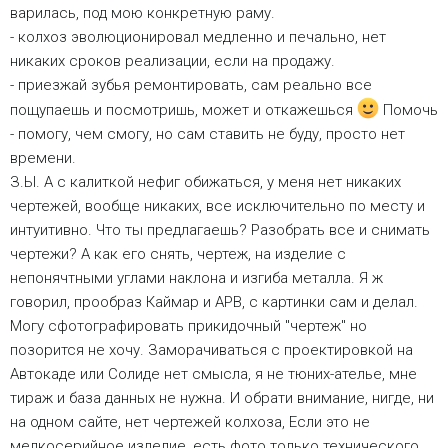
варилась, под мою конкретную раму.
- колхоз эволюционировал медленно и печально, нет
никаких сроков реализации, если на продажу.
- приезжай зубья ремонтировать, сам реально все
пощупаешь и посмотришь, может и откажешься
Помочь
- помогу, чем смогу, но сам ставить не буду, просто нет
времени.
З.Ы. А с калиткой нефиг обижаться, у меня нет никаких
чертежей, вообще никаких, все исключительно по месту и
интуитивно. Что ты предлагаешь? Разобрать все и снимать
чертежи? А как его снять, чертеж, на изделие с
непонячтными углами наклона и изгиба металла. Я ж
говорил, прообраз Каймар и АРВ, с картинки сам и делал.
Могу сфотографировать прикидочный "чертеж" но
позорится не хочу. Заморачиваться с проектировкой на
Автокаде или Солиде нет смысла, я не тюних-ателье, мне
тираж и база данных не нужна. И обрати внимание, нигде, ни
на одном сайте, нет чертежей колхоза, Если это не
мелкосерийное изделие, есть фото только технического