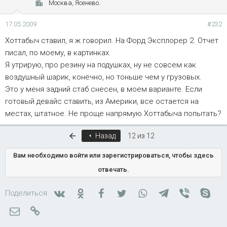
Москва, Ясенево.
17.05.2009
#232
Хоттабыч ставил, я ж говорил. На Форд Эксплорер 2. Отчет
писал, по моему, в картинках.
Я утрирую, про резину на подушках, ну не совсем как
воздушный шарик, конечно, но тоньше чем у грузовых.
Это у меня задний стаб снесен, в моем варианте. Если
готовый девайс ставить, из Америки, все остается на
местах, штатное. Не проще напрямую Хоттабыча попытать?
Первый
Назад
12 из 12
Вам необходимо войти или зарегистрироваться, чтобы здесь
отвечать.
Вконтакте
Одноклассники
Facebook
Twitter
WhatsApp
Telegram
Viber
Skyp
Поделиться:
Электронная почта
Ссылка