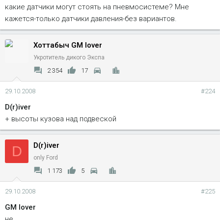
какие датчики могут стоять на пневмосистеме? Мне
кажется-только датчики давления-без вариантов.
Хоттабыч GM lover
Укротитель дикого Экспа
2 354
17
29.10.2008
#224
D(r)iver
+ высоты кузова над подвеской
D(r)iver
D
only Ford
1 173
5
29.10.2008
#225
GM lover
не....