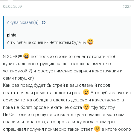
05.05.2009
#227
Акула сказал(а):
pihta
А ты себе не хочешь? Четвертым будешь
Я ХОЧЮ!!!
вот только сколько денег готовить чтоб
купить всю конструкцию вашего колхоза вместе с
установкой ?( итересует именно сварная конструкция и
сами подушки)
Как раз повод будет быстрей в ваш славный город
скататься для ремонта полости рата
А то зубы запустил
совсем тетка обещала сделать дешево и качественно, а
пока не болят вроде и ехать не охота
тфу тфу тфу
ПыСы Только прошу не отсылать куда подальше мол сам
свари или типа того, а то про калитку когда размеры
спрашивал получил примерно такой ответ
в итоге около