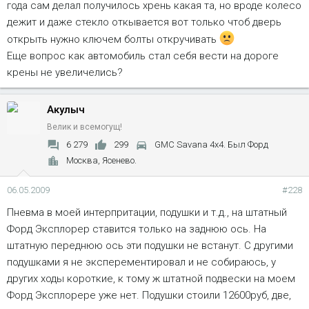
года сам делал получилось хрень какая та, но вроде колесо
дежит и даже стекло откывается вот только чтоб дверь
открыть нужно ключем болты откручивать
Еще вопрос как автомобиль стал себя вести на дороге
крены не увеличелись?
Акулыч
Велик и всемогущ!
6 279
299
GMC Savana 4x4. Был Форд
Москва, Ясенево.
06.05.2009
#228
Пневма в моей интерпритации, подушки и т.д., на штатный
Форд Эксплорер ставится только на заднюю ось. На
штатную переднюю ось эти подушки не встанут. С другими
подушками я не эксперементировал и не собираюсь, у
других ходы короткие, к тому ж штатной подвески на моем
Форд Эксплорере уже нет. Подушки стоили 12600руб, две,