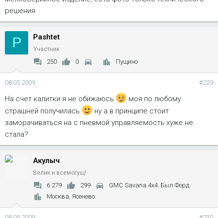
решения.
Pashtet
P
Участник
250
0
Пущино
08.05.2009
#229
На счет калитки я не обижаюсь
моя по любому
страшней получилась
ну а в принципе стоит
заморачиваться на с пневмой управляемость хуже не
стала?
Акулыч
Велик и всемогущ!
6 279
299
GMC Savana 4x4. Был Форд
Москва, Ясенево.
08.05.2009
#230