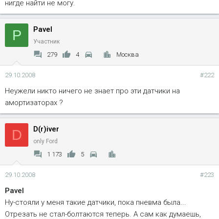
нигде найти не могу.
Pavel
P
Участник
279
4
Москва
29.10.2008
#222
Неужели никто ничего не знает про эти датчики на
амортизаторах ?
D(r)iver
D
only Ford
1 173
5
29.10.2008
#223
Pavel
Ну-стояли у меня такие датчики, пока пневма была...
Отрезать не стал-болтаются теперь. А сам как думаешь,