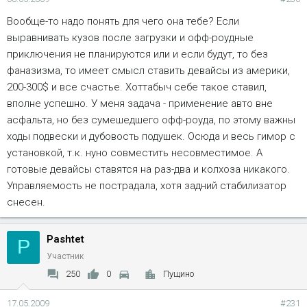
Вообще-то надо понять для чего она тебе? Если
выравнивать кузов после загрузки и офф-роудные
приключения не планируются или и если будут, то без
фаназизма, то имеет смысл ставить девайсы из америки,
200-300$ и все счастье. Хоттабыч себе такое ставил,
вполне успешно. У меня задача - применение авто вне
асфальта, но без сумешедшего офф-роуда, по этому важны
ходы подвески и дубовость подушек. Осюда и весь гимор с
установкой, т.к. нуно совместить несовместимое. А
готовые девайсы ставятся на раз-два и колхоза никакого.
Управляемость не пострадала, хотя задний стабилизатор
снесен.
Pashtet
P
Участник
250
0
Пущино
17.05.2009
#231