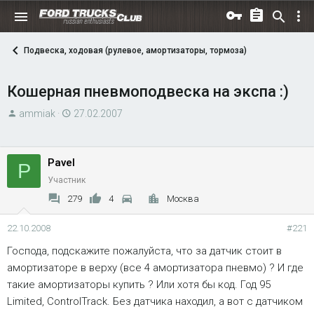
Подвеска, ходовая (рулевое, амортизаторы, тормоза)
Кошерная пневмоподвеска на экспа :)
А
Д
ammiak
27.02.2007
в
а
т
т
о
а
Pavel
P
р
н
Участник
т
а
279
4
Москва
е
ч
м
а
22.10.2008
#221
ы
л
Господа, подскажите пожалуйста, что за датчик стоит в
а
амортизаторе в верху (все 4 амортизатора пневмо) ? И где
такие амортизаторы купить ? Или хотя бы код. Год 95
Limited, ControlTrack. Без датчика находил, а вот с датчиком