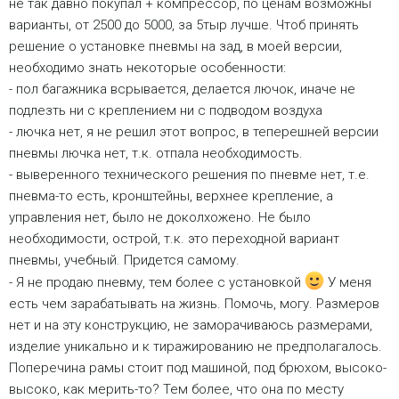
не так давно покупал + компрессор, по ценам возможны
варианты, от 2500 до 5000, за 5тыр лучше. Чтоб принять
решение о установке пневмы на зад, в моей версии,
необходимо знать некоторые особенности:
- пол багажника всрывается, делается лючок, иначе не
подлезть ни с креплением ни с подводом воздуха
- лючка нет, я не решил этот вопрос, в теперешней версии
пневмы лючка нет, т.к. отпала необходимость.
- выверенного технического решения по пневме нет, т.е.
пневма-то есть, кронштейны, верхнее крепление, а
управления нет, было не доколхожено. Не было
необходимости, острой, т.к. это переходной вариант
пневмы, учебный. Придется самому.
- Я не продаю пневму, тем более с установкой
У меня
есть чем зарабатывать на жизнь. Помочь, могу. Размеров
нет и на эту конструкцию, не заморачиваюсь размерами,
изделие уникально и к тиражированию не предполагалось.
Поперечина рамы стоит под машиной, под брюхом, высоко-
высоко, как мерить-то? Тем более, что она по месту