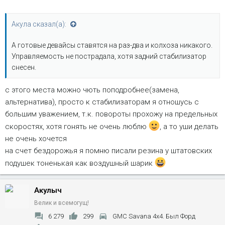
Акула сказал(а):
А готовые девайсы ставятся на раз-два и колхоза никакого.
Управляемость не пострадала, хотя задний стабилизатор
снесен.
с этого места можно чють поподробнее(замена,
альтернатива), просто к стабилизаторам я отношусь с
большим уважением, т.к. повороты прохожу на предельных
скоростях, хотя гонять не очень люблю
, а то уши делать
не очень хочется
на счет бездорожья я помню писали резина у штатовских
подушек тоненькая как воздушный шарик
Акулыч
Велик и всемогущ!
6 279
299
GMC Savana 4x4. Был Форд