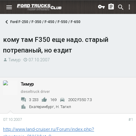
Ford F-250 / F-350 / F-450 / F-550 / F-650
кому там F350 еще надо. старый
потрепаный, но ездит
А
Д
Тимур
07.10.2007
в
а
т
т
о
а
Тимур
р
н
dieseltruck driver
т
а
е
ч
3 233
169
2002 F350 7.3
м
а
Екатеринбург, Н. Тагил
ы
л
07.10.2007
а
#1
http://www.land-cruiser.ru/Forum/index.php?