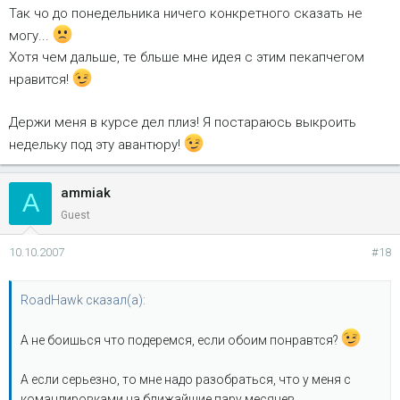
я ним списывался насчет стекла. . если будете писать -
Так чо до понедельника ничего конкретного сказать не
его забирает из нас
пишите что от моего имени ))) там у меня ник Timurgen.
могу...
Хотя чем дальше, те бльше мне идея с этим пекапчегом
нравится!
Держи меня в курсе дел плиз! Я постараюсь выкроить
недельку под эту авантюру!
ammiak
A
Guest
10.10.2007
#18
RoadHawk сказал(а):
А не боишься что подеремся, если обоим понравтся?
А если серьезно, то мне надо разобраться, что у меня с
командировками на ближайшие пару месяцев..