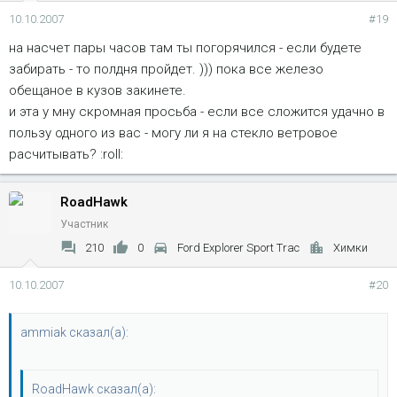
10.10.2007
#19
на насчет пары часов там ты погорячился - если будете
забирать - то полдня пройдет. ))) пока все железо
обещаное в кузов закинете.
и эта у мну скромная просьба - если все сложится удачно в
пользу одного из вас - могу ли я на стекло ветровое
расчитывать? :roll:
RoadHawk
Участник
210
0
Ford Explorer Sport Trac
Химки
10.10.2007
#20
ammiak сказал(а):
RoadHawk сказал(а):