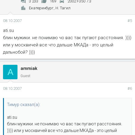
3 233
169
2002 F350 7.3
Екатеринбург, Н. Тагил
08.10.2007
#5
ati.su
блин мужики. не понимаю чо вас так пугают расстояния. ))))
или у москвичей все что дальше МКАДа - это целый
дальнобой? ))))
ammiak
A
Guest
08.10.2007
#6
Тимур сказал(а):
ati.su
блин мужики. не понимаю чо вас так пугают расстояния.
)))) или у москвичей все что дальше МКАДа - это целый