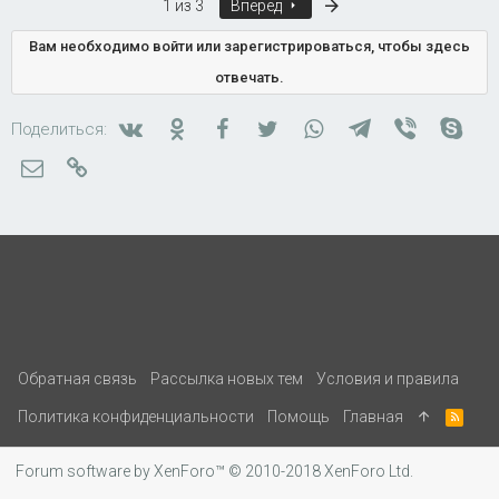
Последняя
1 из 3
Вперед
Вам необходимо войти или зарегистрироваться, чтобы здесь
отвечать.
Вконтакте
Одноклассники
Facebook
Twitter
WhatsApp
Telegram
Viber
Skyp
Поделиться:
Электронная почта
Ссылка
Обратная связь
Рассылка новых тем
Условия и правила
Политика конфиденциальности
Помощь
Главная
R
S
S
Forum software by XenForo™
© 2010-2018 XenForo Ltd.