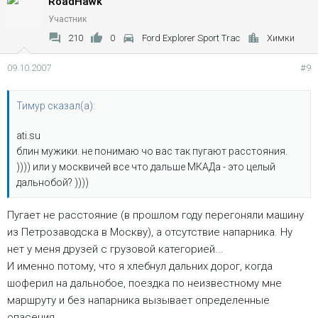
RoadHawk
Участник
210
0
Ford Explorer Sport Trac
Химки
09.10.2007
#9
Тимур сказал(а):
ati.su
блин мужики. не понимаю чо вас так пугают расстояния.
)))) или у москвичей все что дальше МКАДа - это целый
дальнобой? ))))
Пугает не расстояние (в прошлом году перегоняли машину
из Петрозаводска в Москву), а отсутствие напарника. Ну
нет у меня друзей с грузовой категорией...
И именно потому, что я хлебнул дальних дорог, когда
шоферил на дальнобое, поездка по неизвестному мне
маршруту и без напарника вызывает определенные
опасения.