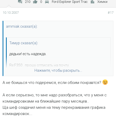
210
0
Ford Explorer Sport Trac
Химки
10.10.2007
#17
ammiak сказал(а):
Тимур сказал(а):
дядьки! есть надежда.
Re:F350 . прошу отписать на почту
Нажмите, чтобы раскрыть...
John298 "
А не боишься что подеремся, если обоим понравтся?
Здравствуйте еще раз. Господин gvr, который создал
Нажмите, чтобы раскрыть...
тему и клятвенно обещал приобрести Форд, и мне не
отвечает, поэтому через два дня Форд снова будет в
А если серьезно, то мне надо разобраться, что у меня с
чтоб там не региться (лень) дай ему мою почту, если не я, то
продаже. Можете первым занять очередь. Судьба стекла
командировками на ближайшие пару месяцев..
RoadHawk точно заберет. я решу только после осмотра на
зависит от нового хозяина."
Ща шеф озадачил меня на тему перекраивания графика
месте.
командировок...
2 RoadHawk - поехали, посмотрим? на месте и решим, кто