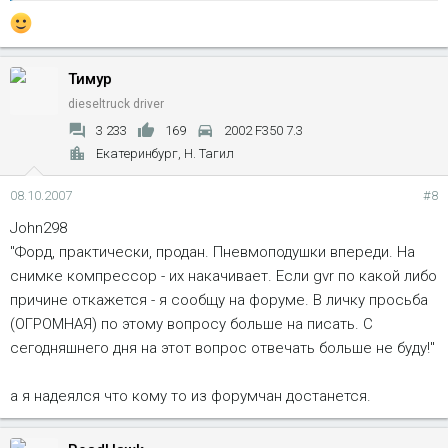
не обобщай - не всех пугают
Нажмите, чтобы раскрыть...
Тимур
dieseltruck driver
3 233
169
2002 F350 7.3
Екатеринбург, Н. Тагил
08.10.2007
#8
John298
"Форд, практически, продан. Пневмоподушки впереди. На
снимке компрессор - их накачивает. Если gvr по какой либо
причине откажется - я сообщу на форуме. В личку просьба
(ОГРОМНАЯ) по этому вопросу больше на писать. С
сегодняшнего дня на этот вопрос отвечать больше не буду!"
а я надеялся что кому то из форумчан достанется.