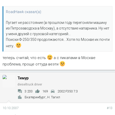
RoadHawk сказал(а):
Пугает не расстояние (в прошлом году перегоняли машину
из Петрозаводска в Москву), а отсутствие напарника. Ну нет
у меня друзей с грузовой категорией...
Поиски Ф-250/350 продолжаются... Хотя по Москве их почти
нету..
теперь считай, что есть
а с пикапами в Москве
проблема, проще оттуда везти
Тимур
dieseltruck driver
3 233
169
2002 F350 7.3
Екатеринбург, Н. Тагил
10.10.2007
#13