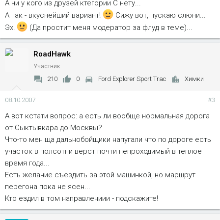
А ни у кого из друзей ктегории С нету...
А так - вкуснейший вариант!
Сижу вот, пускаю слюни...
Эх!
(Да простит меня модератор за флуд в теме)...
RoadHawk
Участник
210
0
Ford Explorer Sport Trac
Химки
08.10.2007
#3
А вот кстати вопрос: а есть ли вообще нормальная дорога
от Сыктывкара до Москвы?
Что-то мен ща дальнобойщики напугали что по дороге есть
участок в полсотни верст почти непроходимый в теплое
время года...
Есть желание съездить за этой машинкой, но маршрут
перегона пока не ясен...
Кто ездил в том направлениии - подскажите!