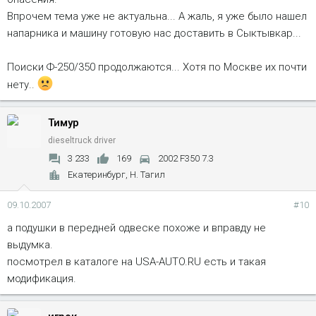
Впрочем тема уже не актуальна... А жаль, я уже было нашел
напарника и машину готовую нас доставить в Сыктывкар...
Поиски Ф-250/350 продолжаются... Хотя по Москве их почти
нету..
Тимур
dieseltruck driver
3 233
169
2002 F350 7.3
Екатеринбург, Н. Тагил
09.10.2007
#10
а подушки в передней одвеске похоже и вправду не
выдумка.
посмотрел в каталоге на USA-AUTO.RU есть и такая
модификация.