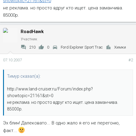
showtopic=21161&st=0
не реклама. но просто вдруг кто ищет. цена заманчива.
85000р.
RoadHawk
Участник
210
0
Ford Explorer Sport Trac
Химки
07.10.2007
#2
Тимур сказал(а):
http://www.land-cruiser.ru/Forum/index.php?
showtopic=21161&st=0
не реклама. но просто вдруг кто ищет. цена заманчива.
85000р.
Эх блин! Далековато... В одно жало я его не перегоню,
факт...