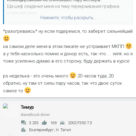
Ща шеф озадачил меня на тему перекраивания графика
командировок...
Нажмите, чтобы раскрыть...
Так чо до понедельника ничего конкретного сказать не
могу...
*разогреваясь* ну если подеремся, то заберет сильнейший
Хотя чем дальше, те бльше мне идея с этим пекапчегом
нравится!
на самом деле меня в этом пикапе не устраивает МКПП
а у тебя насколько помню и донор есть, так что.... :wink: но я
Держи меня в курсе дел плиз! Я постараюсь выкроить
тоже усиленно думаю в его сторону, буду держать в курсе
недельку под эту авантюру!
ps неделька - это очень много
20 часов туда, 20
обратно, ну там от силы пару часов, так что двое суток
самое то
Тимур
dieseltruck driver
3 233
169
2002 F350 7.3
Екатеринбург, Н. Тагил