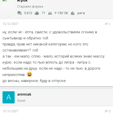
игрок
Старожил форума
5 612
71
F-150 '06
рига
10.10.2007
#11
ну, если чё - ёпта, свисти. с удовольствием сгоняю в
сыктывкар и обратно :roll:
правда, прав нет никакой категории, но кого это
останавливает? :roll:
а так - ем мало, сплю - мало, историй всяких знаю массу.
курю. если надо то пью вплоть до литра - литра с
небольшим на душу. если не надо - то не пью. в дороге
неприхотлив.
до весны, наверное, буду в отпуске.
ammiak
A
Guest
10.10.2007
#12