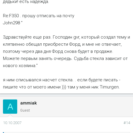
дядьки! есть надежда.
Re:F350 . прошу отписать на почту
John298 "
Здравствуйте еще раз. Господин gvr, который создал тему и
клятвенно обещал приобрести Форд, и мне не отвечает,
поэтому через два дня Форд снова будет в продаже.
Можете первым занять очередь. Судьба стекла зависит от
нового хозяина."
я ним списывался насчет стекла. . если будете писать -
пишите что от моего имени ))) там у меня ник Timurgen.
ammiak
A
Guest
10.10.2007
#14