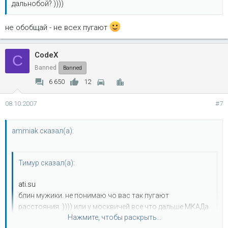
дальнобой? ))))
не обобщай - не всех пугают
CodeX
C
Banned
Banned
6 650
12
08.10.2007
#7
ammiak сказал(а):
Тимур сказал(а):
ati.su
блин мужики. не понимаю чо вас так пугают
расстояния. )))) или у москвичей все что дальше МКАДа
Нажмите, чтобы раскрыть...
- это целый дальнобой? ))))