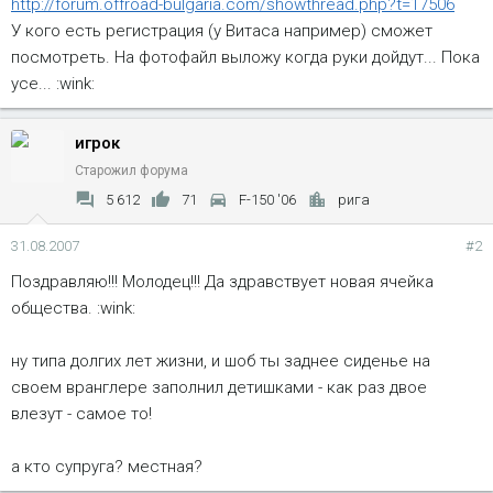
http://forum.offroad-bulgaria.com/showthread.php?t=17506
У кого есть регистрация (у Витаса например) сможет
посмотреть. На фотофайл выложу когда руки дойдут... Пока
усе... :wink:
игрок
Старожил форума
5 612
71
F-150 '06
рига
31.08.2007
#2
Поздравляю!!! Молодец!!! Да здравствует новая ячейка
общества. :wink:
ну типа долгих лет жизни, и шоб ты заднее сиденье на
своем вранглере заполнил детишками - как раз двое
влезут - самое то!
а кто супруга? местная?