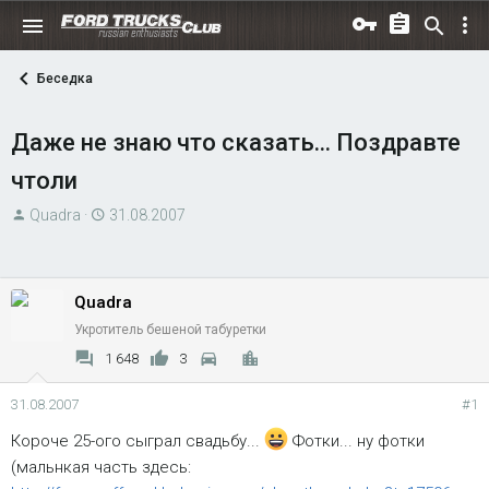
Беседка
Даже не знаю что сказать... Поздравте
чтоли
А
Д
Quadra
31.08.2007
в
а
т
т
о
а
Quadra
р
н
Укротитель бешеной табуретки
т
а
е
ч
1 648
3
м
а
31.08.2007
#1
ы
л
а
Короче 25-ого сыграл свадьбу...
Фотки... ну фотки
(мальнкая часть здесь: