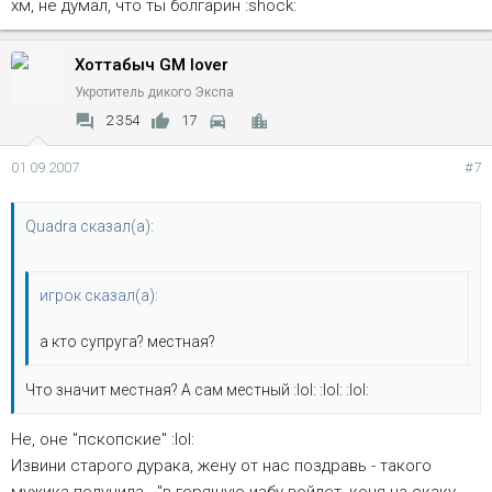
хм, не думал, что ты болгарин :shock:
Хоттабыч GM lover
Укротитель дикого Экспа
2 354
17
01.09.2007
#7
Quadra сказал(а):
игрок сказал(а):
а кто супруга? местная?
Что значит местная? А сам местный :lol: :lol: :lol:
Не, оне "пскопские" :lol:
Извини старого дурака, жену от нас поздравь - такого