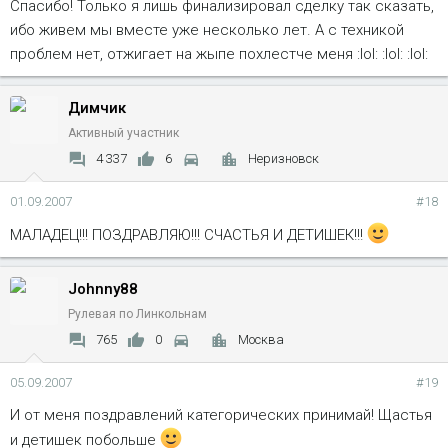
Спасибо! Только я лишь финализировал сделку так сказать,
ибо живем мы вместе уже несколько лет. А с техникой
проблем нет, отжигает на жыпе похлестче меня :lol: :lol: :lol:
Димчик
Активный участник
4 337
6
Неризновск
01.09.2007
#18
МАЛАДЕЦ!!! ПОЗДРАВЛЯЮ!!! СЧАСТЬЯ И ДЕТИШЕК!!!
Johnny88
Рулевая по Линкольнам
765
0
Москва
05.09.2007
#19
И от меня поздравлений категорических принимай! Щастья
и детишек побольше