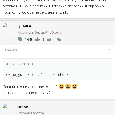
мужика получила - "в горящую избу войдет, коня на скаку
остановит", ну а про гайки и прочие железки я скромно
промолчу, боюсь перехвалить :wink:
Quadra
Укротитель бешеной табуретки
1 648
3
01.09.2007
#8
игрок сказал(а):
хм, не думал, что ты болгарин :shock:
Самый что ни есть настоящий
Фотки хоть видно али как?
игрок
Старожил форума