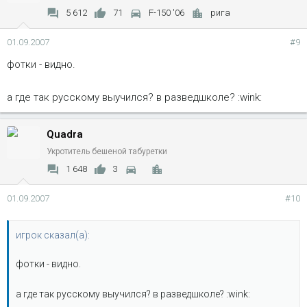
5 612
71
F-150 '06
рига
01.09.2007
#9
фотки - видно.
а где так русскому выучился? в разведшколе? :wink:
Quadra
Укротитель бешеной табуретки
1 648
3
01.09.2007
#10
игрок сказал(а):
фотки - видно.
а где так русскому выучился? в разведшколе? :wink: