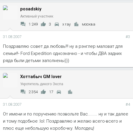
posadskiy
Активный участник
1 249
3
x ray
москва
31.08.2007
#3
Поздравляю совет да любовь!!! ну а рэнглер маловат для
семьи!!- Ford Expedition однозначно - и чтобы ДВА задних
ряда были детьми заполнены)))
Хоттабыч GM lover
Укротитель дикого Экспа
2 354
17
31.08.2007
#4
От имени и по поручению позвольте Вас........ ну и так далее
и тому подобное :lol: Поздравляю и желаю всего-всего и
плюс еще небольшую коробочку. Молодец!