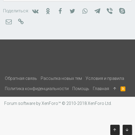
Вконтакте
Одноклассники
Facebook
Twitter
WhatsApp
Telegram
Viber
Skyp
Поделиться:
Электронная почта
Ссылка
Обратная связь
Рассылка новых тем
Условия и правила
Политика конфиденциальности
Помощь
Главная
R
S
S
Forum software by XenForo™
© 2010-2018 XenForo Ltd.
ВВЕРХ
СНИ