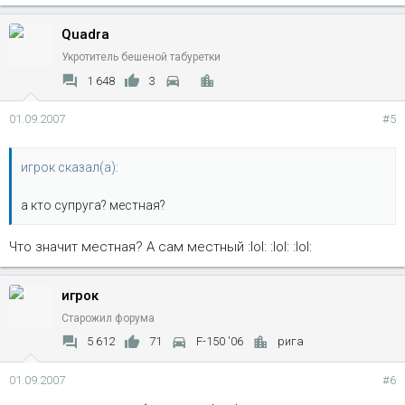
Quadra
Укротитель бешеной табуретки
1 648
3
01.09.2007
#5
игрок сказал(а):
а кто супруга? местная?
Что значит местная? А сам местный :lol: :lol: :lol:
игрок
Старожил форума
5 612
71
F-150 '06
рига
01.09.2007
#6