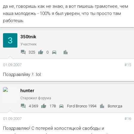
да не, говоришь как не знаю, а вот пишешь грамотнее, чем
наша молодежь - 100% я был уверен, что ты просто там
работешь.
350tnik
3
Участник
325
0
01.09.2007
#15
Поздравлйяу :!: :lol:
hunter
Старожил форума
4 369
178
Ford Bronco 1994
Вологда
01.09.2007
#16
Поздравляю! С потерей холостяцкой свободы и