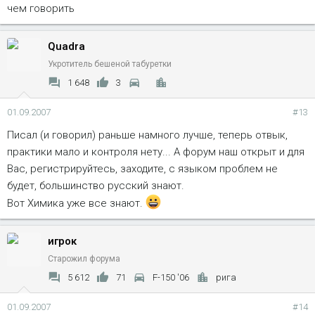
чем говорить
Quadra
Укротитель бешеной табуретки
1 648
3
01.09.2007
#13
Писал (и говорил) раньше намного лучше, теперь отвык,
практики мало и контроля нету... А форум наш открыт и для
Вас, регистрируйтесь, заходите, с языком проблем не
будет, большинство русский знают.
Вот Химика уже все знают.
игрок
Старожил форума
5 612
71
F-150 '06
рига
01.09.2007
#14