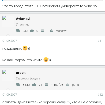
Что-то вроде этого... В Софийском университете :wink: :lol:
Aviaviavi
Участник
230
0
Moscow
01.09.2007
#11
поздравляю
))
но ваш форум это нечто
))
игрок
Старожил форума
5 612
71
F-150 '06
рига
01.09.2007
#12
офигеть. действительно хорошо
пишешь
, что еще сложнее,