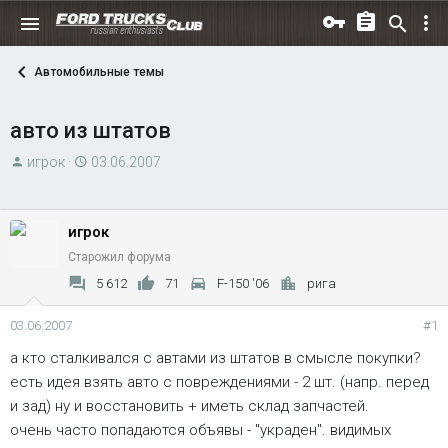
Автомобильные темы
авто из штатов
А
Д
игрок
03.06.2007
в
а
т
т
о
а
игрок
р
н
Старожил форума
т
а
5 612
71
F-150 '06
рига
е
ч
м
а
03.06.2007
#1
ы
л
а кто сталкивался с автами из штатов в смысле покупки?
а
есть идея взять авто с повреждениями - 2 шт. (напр. перед
и зад) ну и восстановить + иметь склад запчастей.
очень часто попадаются объявы - "украден". видимых