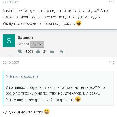
29.10.2007
#14
А из наших форумчан кто-нидь таскает афты из уса? А то
зрею по-тихоньку на покупку, не идти к чужим людям...
Уж лучше своих денюшкой поддержать
Saamen
S
Banned
Banned
4 093
21
29.10.2007
#15
Vetervox сказал(а):
А из наших форумчан кто-нидь таскает афты из уса? А то
зрею по-тихоньку на покупку, не идти к чужим людям...
Уж лучше своих денюшкой поддержать
ну..дык..я чой-то вожу