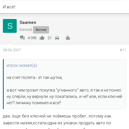
И всё!
Saamen
S
Banned
Banned
4 093
21
08.06.2007
#11
игрок сказал(а):
на счет полета - эт так шутка,
а вот чем грозит покупка "угнанного" авто, я так и не понял.
ну сперли, ну вернули. ну покатались. и чё? или, если ключей
нет? личинку поменял и все?
даа..еще без ключей не поймешь пробег..потому как
завести низяя,кстати,одна из уловок продать авто по