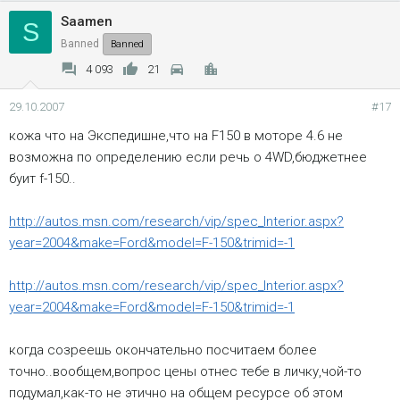
Saamen
S
Banned
Banned
4 093
21
29.10.2007
#17
кожа что на Экспедишне,что на F150 в моторе 4.6 не
возможна по определению если речь о 4WD,бюджетнее
буит f-150..
http://autos.msn.com/research/vip/spec_Interior.aspx?
year=2004&make=Ford&model=F-150&trimid=-1
http://autos.msn.com/research/vip/spec_Interior.aspx?
year=2004&make=Ford&model=F-150&trimid=-1
когда созреешь окончательно посчитаем более
точно..вообщем,вопрос цены отнес тебе в личку,чой-то
подумал,как-то не этично на общем ресурсе об этом