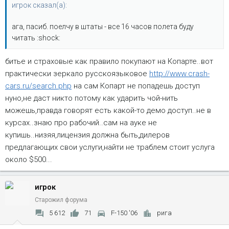
игрок сказал(а):
ага, пасиб. поелчу в штаты - все 16 часов полета буду
читать :shock:
битье и страховые как правило покупают на Копарте..вот
практически зеркало русскоязыковое
http://www.crash-
cars.ru/search.php
на сам Копарт не попадешь доступ
нуно,не даст никто потому как ударить чой-нить
можешь,правда говорят есть какой-то демо доступ..не в
курсах..знаю про рабочий..сам на ауке не
купишь..низяя,лицензия должна быть,дилеров
предлагающих свои услуги,найти не траблем стоит услуга
около $500...
игрок
Старожил форума
5 612
71
F-150 '06
рига