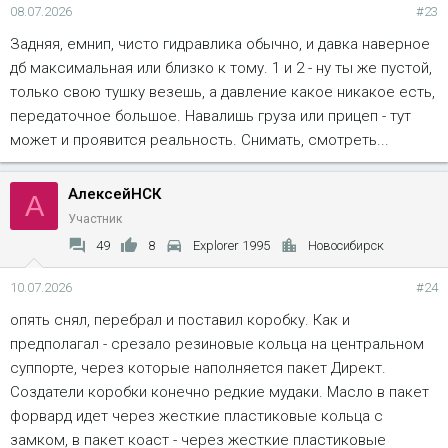
08.07.2026
#23
Задняя, емнип, чисто гидравлика обычно, и давка наверное
дб максимальная или близко к тому. 1 и 2 - ну ты же пустой,
только свою тушку везешь, а давление какое никакое есть,
передаточное большое. Навалишь груза или прицеп - тут
может и проявится реальность. Снимать, смотреть...
АлексейНСК
А
Участник
49
8
Explorer 1995
Новосибирск
10.07.2026
#24
опять снял, перебрал и поставил коробку. Как и
предполагал - срезало резиновые кольца на центральном
суппорте, через которые наполняется пакет Директ.
Создатели коробки конечно редкие мудаки. Масло в пакет
форвард идет через жесткие пластиковые кольца с
замком, в пакет коаст - через жесткие пластиковые