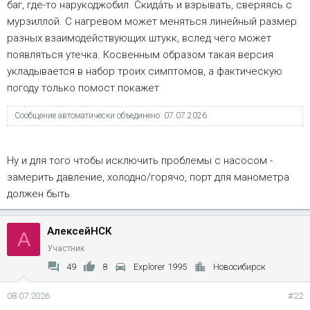
баг, где-то нарукоджобил. Скида́ть и взрывать, сверяясь с
мурзиллой. С нагревом может меняться линейный размер
разных взаимодействующих штукк, вслед чего может
появляться утечка. Косвенным образом такая версия
укладывается в набор троих симптомов, а фактическую
погоду только помост покажет
Сообщение автоматически объединено:
07.07.2026
Ну и для того чтобы исключить проблемы с насосом -
замерить давление, холодно/горячо, порт для манометра
должен быть
АлексейНСК
А
Участник
49
8
Explorer 1995
Новосибирск
08.07.2026
#22