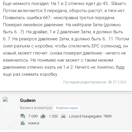
Еще немного поездил. На 1 и 2 отлично едет до 45...50км/ч.
Потом включается 3 передача, обороты растут, а тяги нет.
Появилась ошибка 647 - неисправна третья передача.
Померил линейное давление. На нейтрали 5атм (должно
быть 6...7). На драйве, 1 и 2 давление 3атм, а должно быть
6..7. На реверсе давление 2атм, а должно быть 6...11. Потом
снял разъем с коробки, чтобы отключить ЕРС соленоид, он
новый, может глючит. снова померил давление - ничего не
изменилось. Не понимаю как может с таким низким
давлением отлично ехать на 1 и 2. Ничего не понятно, буду
еще раз снимать коробку
Последнее редактирование:
08.07.2026
Gudwin
Велик и всемогущ!
Клубная карта
7 099
1 053
Lincord Naxpegator 7899
комса