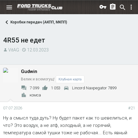
Коробки передач (АКПП, МКПП)
4R55 не едет
А
Д
VitAG
12.03.2023
в
а
т
т
о
а
Gudwin
р
н
Велик и всемогущ!
Клубная карта
т
а
7 099
1 053
Lincord Naxpegator 7899
е
ч
комса
м
а
ы
л
07.07.2026
#21
а
Ну а смысл туда дуть? Ну будет пакет как то шевелиться, и
что? Это воздух, а не атф, холодный, а не горячий,
температура самой тушки тоже не рабочая... Есть явный