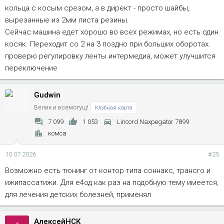
кольца с косым срезом, а в директ - просто шайбы,
вырезанные из 2мм листа резины.
Сейчас машина едет хорошо во всех режимах, но есть один
косяк. Переходит со 2 на 3 поздно при больших оборотах.
проверю регулировку ленты интермедиа, может улучшится
переключение
Gudwin
Велик и всемогущ!
Клубная карта
7 099
1 053
Lincord Naxpegator 7899
комса
10.07.2026
#25
Возможно есть тюнинг от контор типа соннакс, трансго и
ижипассатижи. Для е4од как раз на подобную тему имеется,
для лечения детских болезней, применял
АлексейНСК