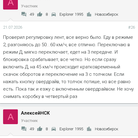
А
Участник
49
8
Explorer 1995
Новосибирск
21.07.2026
#26
Проверил регулировку лент, все верно было. Еду в режиме
2, разгоняюсь до 50...60 км/ч, все отлично. Переключаю в
режим Д, мягко переключает, едет на 3 передаче. И
блокировка срабатывает, все четко. Но если сразу
включить Д, на 45 км/ч происходит кратковременный
скачок оборотов и переключение на 3 с толчком. Если
нажать кнопку овердрайв, то толчок потише, но все равно
есть. Пока так и езжу с включенным овердрайвом. Не хочу
снимать коробку в четвертый раз
АлексейНСК
А
Участник
49
8
Explorer 1995
Новосибирск