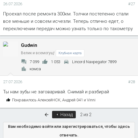
26.07.2026
#27
Проехал после ремонта 300км. Толчки постепенно стали
все меньше и совсем исчезли. Теперь отлично едет, о
переключении передач можно узнать только по тахометру
Gudwin
Велик и всемогущ!
Клубная карта
7 099
1 053
Lincord Naxpegator 7899
комса
27.07.2026
#28
Ты нам зубы не заговаривай. Снимай и разбирай
С
Понравилось
АлексейНСК
,
Андрей 041
и
Vinni
и
м
Первый
Назад
2 из 2
п
а
Вам необходимо войти или зарегистрироваться, чтобы здесь
т
отвечать.
и