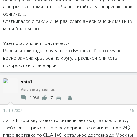
афтермаркет (эмираты, тайвань, китай) и тут впаривают как
оригинал...
Сталкивался с таким и не раз, благо американских машин у
меня было много...
Уже восстановил практически...
Расширители отдал другу на его ББронко, благо ему по
весне замена крыльев по кругу, а расширители хоть
прикроют дырявые арки...
shia1
Активный участник
1 066
7
Н.Н
19.10.2007
#6
Да на Б.Броньку мало что китайцы делают, так мелочевку
трубочки например. На e-bay зеркальце оригинальное 24$
плюс доставка по США 14$, остальное доставка до Москвы