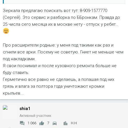
барыг+доставка - вообщем волшебно все получается).
Зеркала предлагаю поискать вот тут: 8-909-1577770
(Сергей). Это сервис и разборка по ББронкам. Правда до
25 числа сего месяца их в москве нету - отпуск у ребят..
Про расширители родные: у меня под такими как раз и
сгнили все арки. Посему не советую. Гниет не меньше чем
под накладками.
Я свои поснимал и после кузовного ремонта больше не
буду ставить.
Герметично все равно не сделаешь, а попашая под них
грязь и влага за полтора года уничтожают кромки
крыльев...
shia1
Активный участник
1 066
7
Н.Н