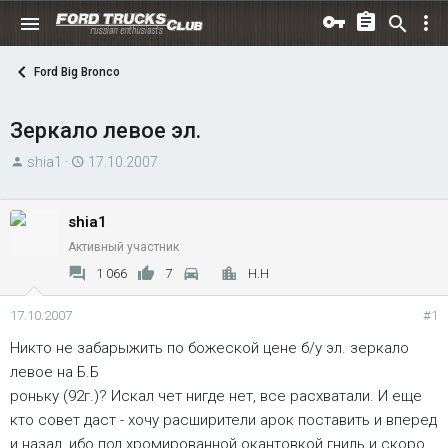
Ford Big Bronco
Зеркало левое эл.
А
Д
shia1
17.10.2007
в
а
т
т
shia1
о
а
Активный участник
р
н
т
а
1 066
7
Н.Н
е
ч
м
а
17.10.2007
#1
ы
л
Никто не забарыжить по божеской цене б/у эл. зеркало
а
левое на Б.Б
роньку (92г.)? Искал чет нигде нет, все расхватали. И еще
кто совет даст - хочу расширители арок поставить и вперед
и назад, ибо под хромированной окантовкой гниль и скоро