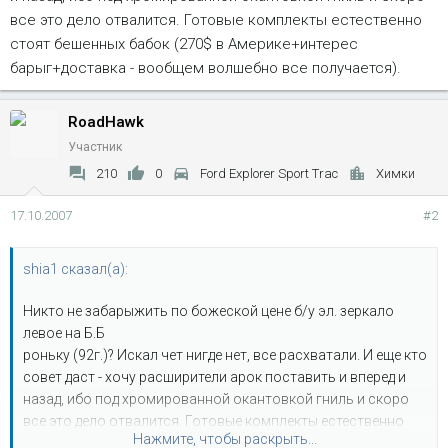
все это дело отвалится. Готовые комплекты естественно
стоят бешенных бабок (270$ в Америке+интерес
барыг+доставка - вообщем волшебно все получается).
RoadHawk
Участник
210
0
Ford Explorer Sport Trac
Химки
17.10.2007
#2
shia1 сказал(а):
Никто не забарыжить по божеской цене б/у эл. зеркало
левое на Б.Б
роньку (92г.)? Искал чет нигде нет, все расхватали. И еще кто
совет даст - хочу расширители арок поставить и вперед и
назад, ибо под хромированной окантовкой гниль и скоро
все это дело отвалится. Готовые комплекты естественно
Нажмите, чтобы раскрыть...
стоят бешенных бабок (270$ в Америке+интерес