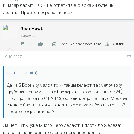
и навар барыг. Так и не ответил че с арками будешь
делать? Просто подрезал и все?
RoadHawk
Участник
210
0
Ford Explorer Sport Trac
Химки
19.10.2007
#7
shia1 сказал(а):
Да на Б.Броньку мало что китайцы делают, так мелочевку
трубочки например. На e-bay зеркальце оригинальное 24$
плюс доставка по США 14$, остальное доставка до Москвы
и навар барыг. Так и не ответил че с арками будешь делать?
Просто подрезал и все?
Да нет.. Увы уже много чего делают. Вплоть до железа:
вчера выяснилось что левое переднее крыло