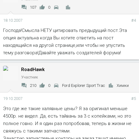
сгнили все арки. Посему не советую. Гниет не меньше чем
107
0
под накладками.
Я свои поснимал и после кузовного ремонта больше не
18.10.2007
#4
буду ставить.
Господа!Смысла НЕТУ цитировать предыдущий пост.Эта
Герметично все равно не сделаешь, а попашая под них грязь
опция актуальна когда Вы хотите ответить на пост
и влага за полтора года уничтожают кромки крыльев...
находящийся на другой странице,или чтобы не упустить
тему разговора!Давайте уважать создателей форума!
RoadHawk
Участник
210
0
Ford Explorer Sport Trac
Химки
19.10.2007
#5
Это где же такие халявные цены? Я за оригинал меньше
4500р. не видел. Да, есть тайвань за 3 с копейками, но это
полное говно. И я один раз попробовав, теперь в жизни не
свяжусь с такими запчастями.
Зачастую запчастевые конторы на заказ тащут именно