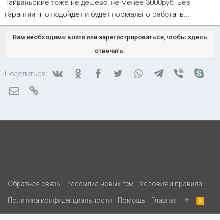
Тайваньские тоже не дешево: не менее 3000руб. Без
гарантии что подойдет и будет нормально работать...
Вам необходимо войти или зарегистрироваться, чтобы здесь
отвечать.
Вконтакте
Одноклассники
Facebook
Twitter
WhatsApp
Telegram
Viber
Skyp
Поделиться:
Электронная почта
Ссылка
Обратная связь
Рассылка новых тем
Условия и правила
Политика конфиденциальности
Помощь
Главная
R
S
S