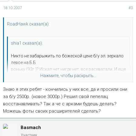
18.10.2007
#3
RoadHawk сказал(а):
shia1 сказал(а):
Никто не забарыжить по божеской цене б/у эл. зеркало
левое на Б.Б
роньку (92г.)? Искал чет нигде нет, все расхватали. И еще
Нажмите, чтобы раскрыть...
кто совет даст - хочу расширители арок поставить и
вперед и назад, ибо под хромированной окантовкой
Знаю я этих ребят - кончились у них все, да и просили они
гниль и скоро все это дело отвалится. Готовые
Нажмите, чтобы раскрыть...
комплекты естественно стоят бешенных бабок (270$ в
за б/у 2500р. (новое 3000р.) Решил свой пепелац
Америке+интерес барыг+доставка - вообщем волшебно
восстанавливать? Так а че с арками будешь делать?
Зеркала предлагаю поискать вот тут: 8-909-1577770
все получается).
Можешь фоты своих расширителей сделать?
(Сергей). Это сервис и разборка по ББронкам. Правда до 25
числа сего месяца их в москве нету - отпуск у ребят..
Basmach
Участник
Про расширители родные: у меня под такими как раз и