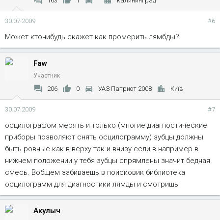
163
1
калининград
30.07.2009
#6
Может ктонибудь скажет как промерить лямбды?
Faw
Участник
206
0
УАЗ Патриот 2008
Київ
30.07.2009
#7
осцилографом мерять и только (многие диагностические
приборы позволяют снять осцилограмму) зубцы должны
быть ровные как в верху так и внизу если в например в
нижнем положении у тебя зубцы спрямлены значит бедная
смесь. Вобщем забиваешь в поисковик библиотека
осцилограмм для диагностики лямды и смотришь
Акулыч