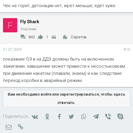
Чек не горит, детонации нет, жрет меньше, едет хуже
Fly Shark
F
Участник
842
1
Саратов
31.07.2009
#16
показание 0,9 в на ДДЗ должны быть на включенном
зажигании, завышение может привести к несостыковкам
при движении накатом (плавали, знаем) и как следствие
переход коробки в аварийный режим.
Вам необходимо войти или зарегистрироваться, чтобы здесь
отвечать.
Вконтакте
Одноклассники
Facebook
Twitter
WhatsApp
Telegram
Viber
Skyp
Поделиться:
Электронная почта
Ссылка