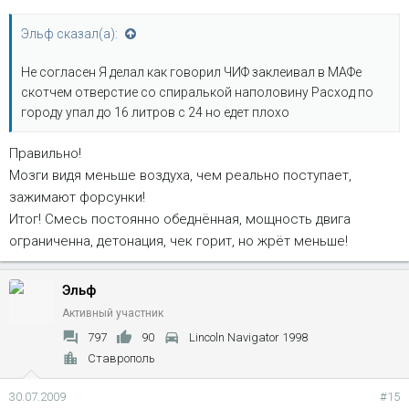
Эльф сказал(а):
Не согласен Я делал как говорил ЧИФ заклеивал в МАФе
скотчем отверстие со спиралькой наполовину Расход по
городу упал до 16 литров с 24 но едет плохо
Правильно!
Мозги видя меньше воздуха, чем реально поступает,
зажимают форсунки!
Итог! Смесь постоянно обеднённая, мощность двига
ограниченна, детонация, чек горит, но жрёт меньше!
Эльф
Активный участник
797
90
Lincoln Navigator 1998
Ставрополь
30.07.2009
#15