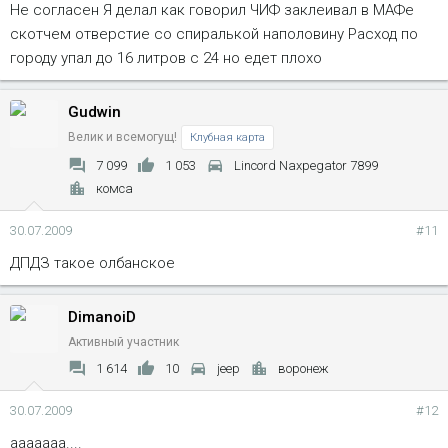
Не согласен Я делал как говорил ЧИФ заклеивал в МАФе
скотчем отверстие со спиралькой наполовину Расход по
городу упал до 16 литров с 24 но едет плохо
Gudwin
Велик и всемогущ!
Клубная карта
7 099
1 053
Lincord Naxpegator 7899
комса
30.07.2009
#11
ДПДЗ такое олбанское
DimanoiD
Активный участник
1 614
10
jeep
воронеж
30.07.2009
#12
ааааааа....