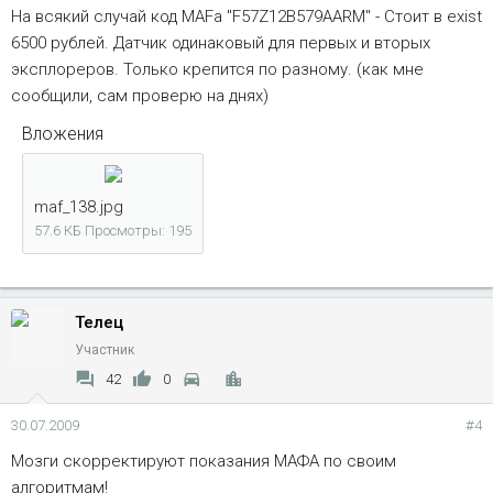
На всякий случай код MAFа "F57Z12B579AARM" - Стоит в exist
6500 рублей. Датчик одинаковый для первых и вторых
эксплореров. Только крепится по разному. (как мне
сообщили, сам проверю на днях)
Вложения
maf_138.jpg
57.6 КБ
Просмотры: 195
Телец
Участник
42
0
30.07.2009
#4
Мозги скорректируют показания МАФА по своим
алгоритмам!