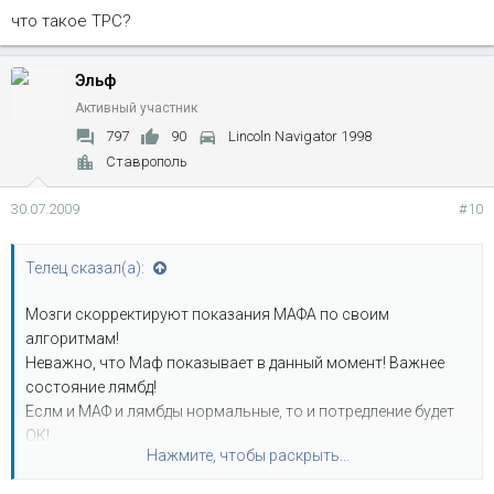
что такое ТРС?
Эльф
Активный участник
797
90
Lincoln Navigator 1998
Ставрополь
30.07.2009
#10
Телец сказал(а):
Мозги скорректируют показания МАФА по своим
алгоритмам!
Неважно, что Маф показывает в данный момент! Важнее
состояние лямбд!
Еслм и МАФ и лямбды нормальные, то и потредление будет
ОК!
Нажмите, чтобы раскрыть...
А флюктуации МАФА, в пределах нормы, мозг нивели