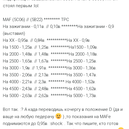
стоял первым :lol:
MAF (5С06) // (5В22) ******** TPC
На зажигании - 0,11в. // 0,10в.********На зажигании - 0,9
(выставил)
На ХХ - 0,95в. // 0,84в. **********На ХХ - 0,9в.
На 1500 - 1,25в. // 1,25в. *********На1500 - 1,09в.
На 2000 - 1,48в. // 1,48в. *********На 2000 -1,18в.
На 2500 - 1,65в. // 1,67в. ********На 2500 - 1,25в.
На 3000 - 1,9в. // 1,91в. *********На 3000 - 1,36в.
На 3500 - 2,06в. // 2,13в. ********На 3500 - 1,47в.
На 4000 - 2,21в. // 2,3в. ******** На 4000 - 1,52в.
На 4500 - 2,43в. // 2,48в. ********На 4500 - 1,62в.
На 5000 - 2,63в. // 2,62в. ********На 5000 - 1,73в.
Вот так. :? А када переводишь кочергу в положение D (да и
ваще на любую педерачу
) ,то показания на MAFе
поднимаются до 0,95в. :shock: . Так что пишите, кто готов