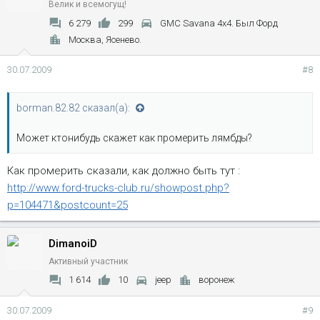
Велик и всемогущ!
6 279
299
GMC Savana 4x4. Был Форд
Москва, Ясенево.
30.07.2009
#8
borman.82.82 сказал(а):
Может ктонибудь скажет как промерить лямбды?
Как промерить сказали, как должно быть тут :
http://www.ford-trucks-club.ru/showpost.php?
p=104471&postcount=25
DimanoiD
Активный участник
1 614
10
jeep
воронеж
30.07.2009
#9