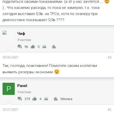
поделиться своими показаниями. (а эт у нас зачтётся....
) . Что касаемо расхода, то пока не замерял, т.к. тока
сегодня выставил 0,9в. на TPCе, хотя по сканеру при
диагностике показывает 0,9в.????
Чиф
Участник
96
0
09.06.2007
#2
Так, господа, поактивнее! Помогите своим коллегам
выявить резервы экономии
Pavel
P
Участник
279
4
Москва
25.07.2007
#3