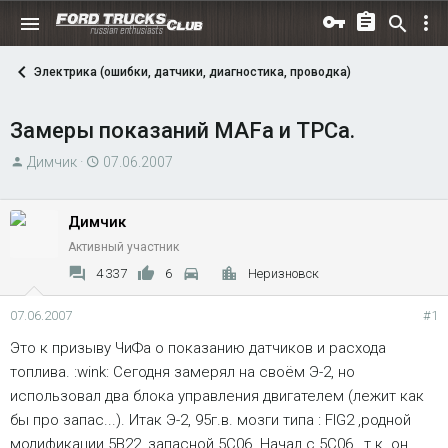
Электрика (ошибки, датчики, диагностика, проводка)
Замеры показаний MAFа и TPCа.
А
Д
Димчик
07.06.2007
в
а
т
т
Димчик
о
а
Активный участник
р
н
т
а
4 337
6
Неризновск
е
ч
м
а
07.06.2007
#1
ы
л
Это к призыву ЧиФа о показанию датчиков и расхода
а
топлива. :wink: Сегодня замерял на своём Э-2, но
использовал два блока управления двигателем (лежит как
бы про запас...). Итак Э-2, 95г.в. мозги типа : FIG2 ,родной
модификации 5B22 ,запасной 5C06. Начал с 5С06 , т.к. он