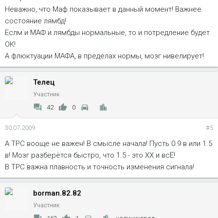
Неважно, что Маф показывает в данный момент! Важнее
состояние лямбд!
Еслм и МАФ и лямбды нормальные, то и потредление будет
ОК!
А флюктуации МАФА, в пределах нормы, мозг нивелирует!
Телец
Участник
42
0
30.07.2009
#5
А ТРС вооще не важен! В смысле начала! Пусть 0.9 в или 1.5
в! Мозг разберётся быстро, что 1.5 - это ХХ и всЁ!
В ТРС важна плавность и точность изменения сигнала!
borman.82.82
Участник