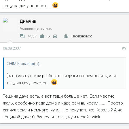
Нажмите, чтобы раскрыть...
Э-э-э... ох.йенно, дайте два! Я такого не видал нигде...Надо
тещу на дачу повезет....
пошукать :roll: , а то хочу прицеп прикупить.
Димчик
Активный участник
4 337
6
Неризновск
08.08.2007
#9
CHIMIK сказал(а):
[одно из двух - или разбогател и денги невчем возить, или
тещу на дачу повезет....
Тёщина дача есть, а вот тёщи больше нет. Если честно,
жаль, особенно када дома и када сам выносил....... Просто
хапнул земли немного, ну и... Не покупать же Казэль!? А на
тёщиной даче бабка рулит :evil: , ну и нехай. :wink: