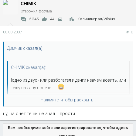
CHIMIK
Старожил форума
5 345
44
Калининград/Vilnius
08.08.2007
#10
Димчик сказал(а):
CHIMIK сказал(а):
[одно из двух - или разбогател и денги невчем возить, или
тещу на дачу повезет....
Нажмите, чтобы раскрыть...
Тёщина дача есть, а вот тёщи больше нет. Если честно, жаль,
особенно када дома и када сам выносил....... Просто хапнул
ну, на счет тещи не знал... прости...
земли немного, ну и... Не покупать же Казэль!? А на тёщиной
Нажмите, чтобы раскрыть...
даче бабка рулит :evil: , ну и нехай. :wink:
Вам необходимо войти или зарегистрироваться, чтобы здесь