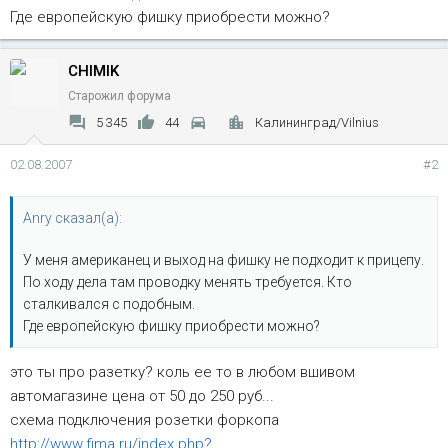
Где европейскую фишку приобрести можно?
CHIMIK
Старожил форума
5 345
44
Калининград/Vilnius
02.08.2007
#2
Anry сказал(а):
У меня американец и выход на фишку не подходит к прицепу.
По ходу дела там проводку менять требуется. Кто
сталкивался с подобным.
Где европейскую фишку приобрести можно?
это ты про разетку? коль ее то в любом вшивом
автомагазине цена от 50 до 250 руб...
схема подключения розетки форкопа
http://www.fima.ru/index.php?