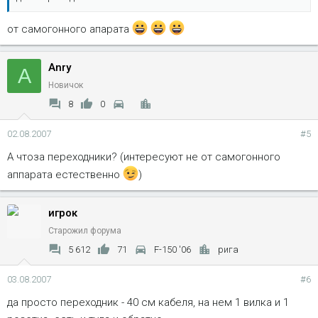
от самогонного апарата
Anry
A
Новичок
8
0
02.08.2007
#5
А чтоза переходники? (интересуют не от самогонного
аппарата естественно
)
игрок
Старожил форума
5 612
71
F-150 '06
рига
03.08.2007
#6
да просто переходник - 40 см кабеля, на нем 1 вилка и 1