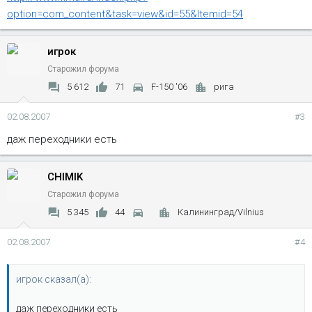
option=com_content&task=view&id=55&Itemid=54
игрок
Старожил форума
5 612
71
F-150 '06
рига
02.08.2007
#3
даж переходники есть
CHIMIK
Старожил форума
5 345
44
Калининград/Vilnius
02.08.2007
#4
игрок сказал(а):
даж переходники есть