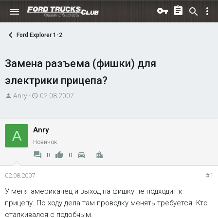
Ford Explorer 1-2
Замена разъема (фишки) для
электрики прицепа?
А
Д
Anry
02.08.2007
в
а
т
т
о
а
Anry
A
р
н
Новичок
т
а
8
0
е
ч
м
а
02.08.2007
#1
ы
л
У меня американец и выход на фишку не подходит к
а
прицепу. По ходу дела там проводку менять требуется. Кто
сталкивался с подобным.