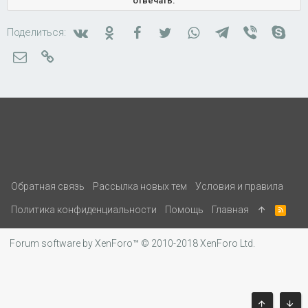
отвечать.
Вконтакте
Одноклассники
Facebook
Twitter
WhatsApp
Telegram
Viber
Skyp
Поделиться:
Электронная почта
Ссылка
Обратная связь
Рассылка новых тем
Условия и правила
Политика конфиденциальности
Помощь
Главная
R
S
S
Forum software by XenForo™
© 2010-2018 XenForo Ltd.