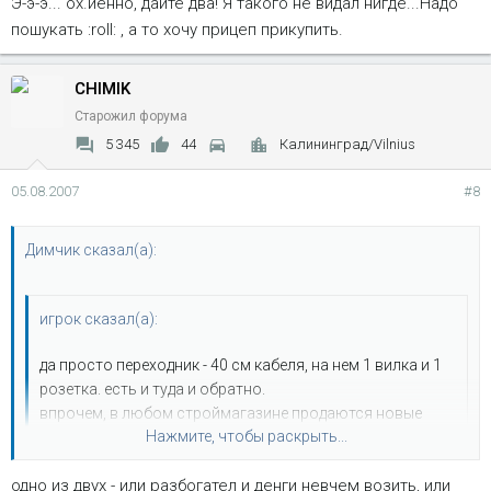
Э-э-э... ох.йенно, дайте два! Я такого не видал нигде...Надо
пошукать :roll: , а то хочу прицеп прикупить.
CHIMIK
Старожил форума
5 345
44
Калининград/Vilnius
05.08.2007
#8
Димчик сказал(а):
игрок сказал(а):
да просто переходник - 40 см кабеля, на нем 1 вилка и 1
розетка. есть и туда и обратно.
впрочем, в любом строймагазине продаются новые
Нажмите, чтобы раскрыть...
розтки европейские - 5 баксов стоят. схема есть. не
думаю, что сложно переделать
одно из двух - или разбогател и денги невчем возить, или