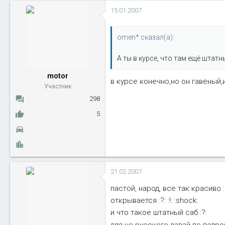
15.01.2007
omen* сказал(а):
А ты в курсе, что там ещё штатн
motor
в курсе конечно,но он гавёный,
Участник
298
5
21.02.2007
пастой, народ, все так красиво :r
открывается :?: :!: :shock:
и что такое штатный саб :?:
для не русского давай по подр