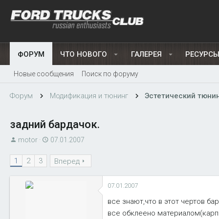
ФОРУМ
ЧТО НОВОГО
ГАЛЕРЕЯ
РЕСУРС
Новые сообщения
Поиск по форуму
Форум
Модификация и тюнинг
Эстетический тюни
задний бардачок.
А
Д
motor
07.01.2007
в
а
1
2
3
т
т
Вперед
о
а
р
н
07.01.2007
т
а
все знают,что в этот чертов ба
е
ч
все обклеено материалом(карп
м
а