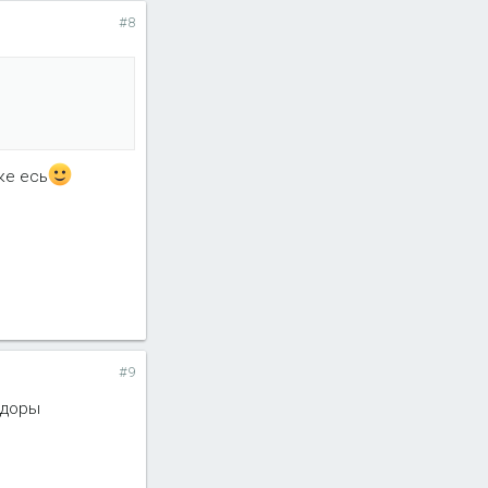
#8
ке есь
#9
ндоры