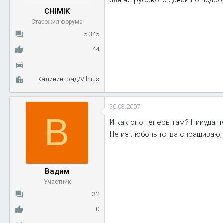
CHIMIK
Старожил форума
5 345
44
Калининград/Vilnius
30.03.2007
В
И как оно теперь там? Никуда 
Не из любопытства спрашиваю, 
Вадим
Участник
32
0