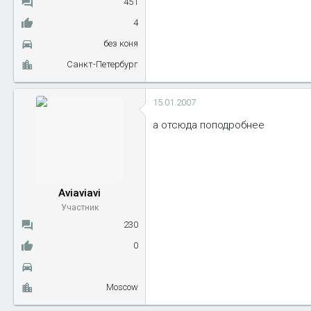
451
4
без коня
Санкт-Петербург
15.01.2007
а отсюда поподробнее
Aviaviavi
Участник
230
0
Moscow