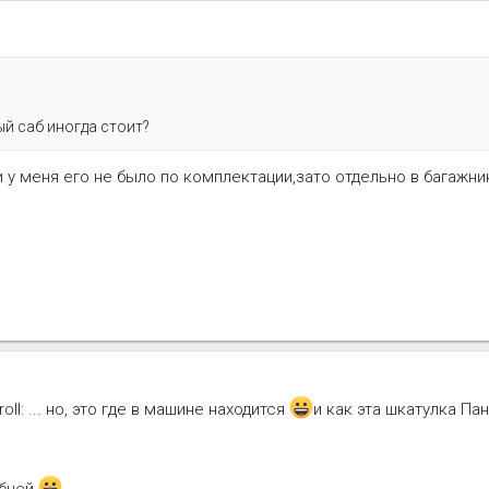
ый саб иногда стоит?
и у меня его не было по комплектации,зато отдельно в багажни
oll: ... но, это где в машине находится
и как эта шкатулка Па
обней