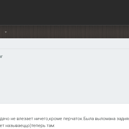
Ы
нг
рдачо не влезает ничего,кроме перчаток.Была выломана задня
ет называеццо)теперь там: