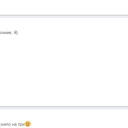
онник. 8)
,кило на три