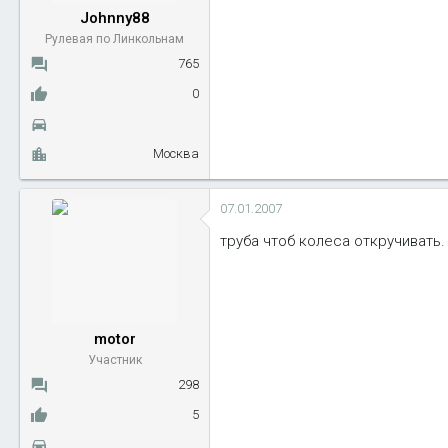
Johnny88
Рулевая по Линкольнам
765
0
Москва
07.01.2007
труба чтоб колеса откручивать.
motor
Участник
298
5