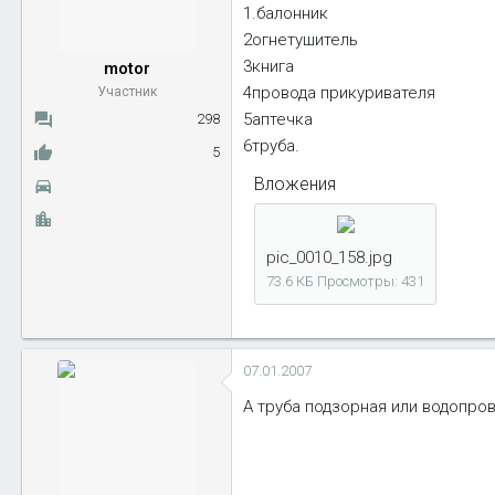
1.балонник
ы
л
а
2огнетушитель
3книга
motor
4провода прикуривателя
Участник
5аптечка
298
6труба.
5
Вложения
pic_0010_158.jpg
73.6 КБ
Просмотры: 431
07.01.2007
А труба подзорная или водопрово