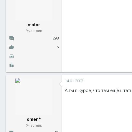
motor
Участник
298
5
14.01.2007
А ты в курсе, что там ещё штат
omen*
Участник