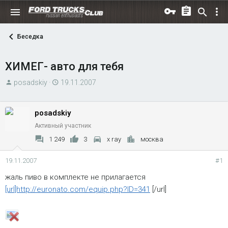
Беседка
ХИМЕГ- авто для тебя
А
Д
posadskiy
19.11.2007
в
а
т
т
posadskiy
о
а
Активный участник
р
н
т
а
1 249
3
x ray
москва
е
ч
м
а
19.11.2007
#1
ы
л
жаль пиво в комплекте не прилагается
а
[url]http://euronato.com/equip.php?ID=341
[/url]