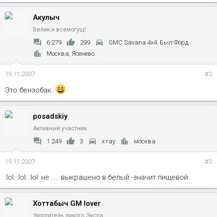
Акулыч
Велик и всемогущ!
6 279
299
GMC Savana 4x4. Был Форд
Москва, Ясенево.
19.11.2007
#2
Это бензобак.
posadskiy
Активный участник
1 249
3
x ray
москва
19.11.2007
#3
:lol: :lol: :lol: не .... выкрашено в белый -значит пищевой
Хоттабыч GM lover
Укротитель дикого Экспа