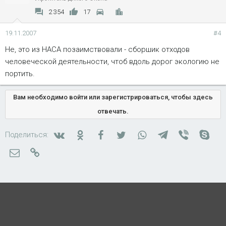
2 354
17
19.11.2007
#4
Не, это из НАСА позаимствовали - сборшик отходов
человеческой деятельности, чтоб вдоль дорог экологию не
портить.
Вам необходимо войти или зарегистрироваться, чтобы здесь
отвечать.
Вконтакте
Одноклассники
Facebook
Twitter
WhatsApp
Telegram
Viber
Skyp
Поделиться:
Электронная почта
Ссылка