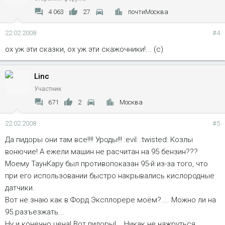
4 063
27
почтиМосква
22.02.2008
#4
ох уж эти сказки, ох уж эти скажочники!... (с)
Linc
Участник
671
2
Москва
22.02.2008
#5
Да пидоры они там все!!!! Уроды!!! :evil: :twisted: Козлы
вонючие! А ежели машин не расчитан на 95 бензин???
Моему ТаунКару был противопоказан 95-й из-за того, что
при его использовании быстро накрывались кислородные
датчики.
Вот не знаю как в Форд Эксплорере моём?.... Можно ли на
95 разъезжать...
Ну и конечно цена! Вот пидоры!... Никак не нажруться,