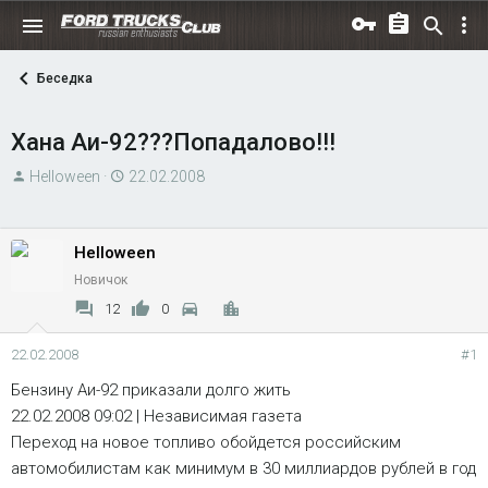
Беседка
Хана Аи-92???Попадалово!!!
А
Д
Helloween
22.02.2008
в
а
т
т
о
а
Helloween
р
н
Новичок
т
а
12
0
е
ч
м
а
22.02.2008
#1
ы
л
Бензину Аи-92 приказали долго жить
а
22.02.2008 09:02 | Независимая газета
Переход на новое топливо обойдется российским
автомобилистам как минимум в 30 миллиардов рублей в год