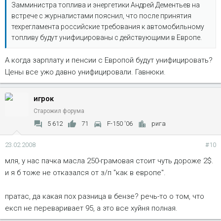
Замминистра топлива и энергетики Андрей Дементьев на
встрече с журналистами пояснил, что после принятия
техрегламента российские требования к автомобильному
топливу будут унифицированы с действующими в Европе.
А когда зарплату и пенсии с Европой будут унифицировать?
Цены все ужо давно унифицировали. Гавнюки.
игрок
Старожил форума
5 612
71
F-150 '06
рига
23.02.2008
#10
мля, у нас пачка масла 250-грамовая стоит чуть дороже 2$.
и я б тоже не отказался от з/п "как в европе".
пратас, да какая пох разница в бензе? речь-то о том, что
експ не переваривает 95, а это все хуйня полная.