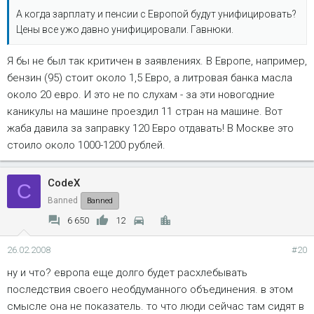
А когда зарплату и пенсии с Европой будут унифицировать?
Цены все ужо давно унифицировали. Гавнюки.
Я бы не был так критичен в заявлениях. В Европе, например,
бензин (95) стоит около 1,5 Евро, а литровая банка масла
около 20 евро. И это не по слухам - за эти новогодние
каникулы на машине проездил 11 стран на машине. Вот
жаба давила за заправку 120 Евро отдавать! В Москве это
стоило около 1000-1200 рублей.
CodeX
C
Banned
Banned
6 650
12
26.02.2008
#20
ну и что? европа еще долго будет расхлебывать
последствия своего необдуманного объединения. в этом
смысле она не показатель. то что люди сейчас там сидят в