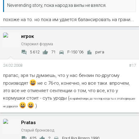
Neverending story, пока народ за вилы не взялся.
похоже на то. но пока им удается балансировать на грани...
игрок
Старожил форума
5 612
71
F-150 '06
рига
24.02.2008
#17
пратас, зря ты думаешь, что у нас бензин по-другому
производят
не с 76-го, конечно, но все таки. впрочем,
это все не отменяет сентенции о том, что все, кто у
кормушки стоит - суть уроды (
по крайней мере, до тех пор, когда ты к этой кормушке
)
не дорвался
Pratas
Старый бронковод
625
2
Ford Big Bronco 1990