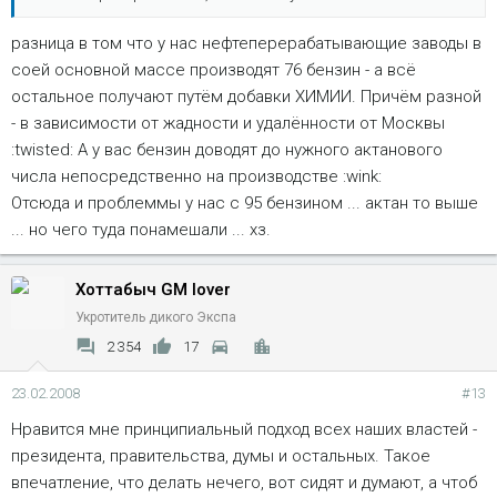
разница в том что у нас нефтеперерабатывающие заводы в
соей основной массе производят 76 бензин - а всё
остальное получают путём добавки ХИМИИ. Причём разной
- в зависимости от жадности и удалённости от Москвы
:twisted: А у вас бензин доводят до нужного актанового
числа непосредственно на производстве :wink:
Отсюда и проблеммы у нас с 95 бензином ... актан то выше
... но чего туда понамешали ... хз.
Хоттабыч GM lover
Укротитель дикого Экспа
2 354
17
23.02.2008
#13
Нравится мне принципиальный подход всех наших властей -
президента, правительства, думы и остальных. Такое
впечатление, что делать нечего, вот сидят и думают, а чтоб