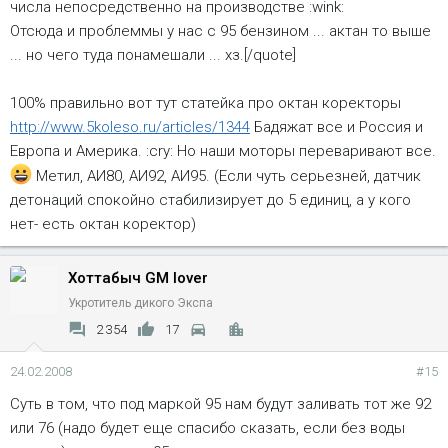
числа непосредственно на производстве :wink:
Отсюда и проблеммы у нас с 95 бензином ... актан то выше
... но чего туда понамешали ... хз.[/quote]
100% правильно вот тут статейка про октан коректоры
http://www.5koleso.ru/articles/1344
Бадяжат все и Россия и
Европа и Америка. :cry: Но наши моторы переваривают все.
Метил, АИ80, АИ92, АИ95. (Если чуть серьезней, датчик
детонаций спокойно стабилизирует до 5 единиц, а у кого
нет- есть октан коректор)
Хоттабыч GM lover
Укротитель дикого Экспа
2 354
17
24.02.2008
#15
Суть в том, что под маркой 95 нам будут заливать тот же 92
или 76 (надо будет еще спасибо сказать, если без воды