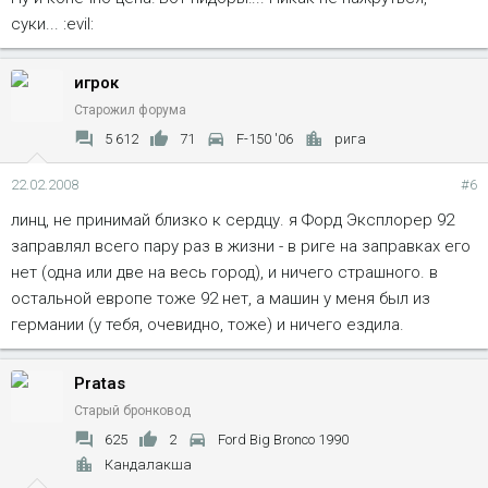
суки... :evil:
игрок
Старожил форума
5 612
71
F-150 '06
рига
22.02.2008
#6
линц, не принимай близко к сердцу. я Форд Эксплорер 92
заправлял всего пару раз в жизни - в риге на заправках его
нет (одна или две на весь город), и ничего страшного. в
остальной европе тоже 92 нет, а машин у меня был из
германии (у тебя, очевидно, тоже) и ничего ездила.
Pratas
Старый бронковод
625
2
Ford Big Bronco 1990
Кандалакша