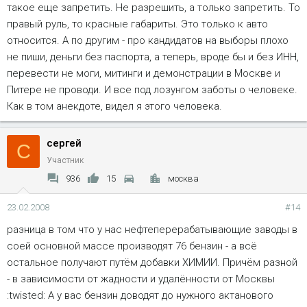
такое еще запретить. Не разрешить, а только запретить. То
правый руль, то красные габариты. Это только к авто
относится. А по другим - про кандидатов на выборы плохо
не пиши, деньги без паспорта, а теперь, вроде бы и без ИНН,
перевести не моги, митинги и демонстрации в Москве и
Питере не проводи. И все под лозунгом заботы о человеке.
Как в том анекдоте, видел я этого человека.
сергей
С
Участник
936
15
москва
23.02.2008
#14
разница в том что у нас нефтеперерабатывающие заводы в
соей основной массе производят 76 бензин - а всё
остальное получают путём добавки ХИМИИ. Причём разной
- в зависимости от жадности и удалённости от Москвы
:twisted: А у вас бензин доводят до нужного актанового