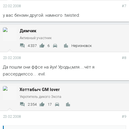
22.02.2008
#7
у вас бензин другой. намного :twisted:
Димчик
Активный участник
4 337
6
Неризновск
23.02.2008
#8
Да пошли они ффсе на йух! Уроды,мля....чёт я
рассердилссо... :evil:
Хоттабыч GM lover
Укротитель дикого Экспа
2 354
17
23.02.2008
#9