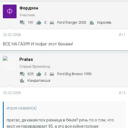
Фордзон
Ф
Участник
191
0
Ford Ranger 2003
Королёв
23.02.2008
#11
ВСЕ НА ГАЗ!!!!! И пофиг этот бензин!
Pratas
Старый бронковод
625
2
Ford Big Bronco 1990
Кандалакша
23.02.2008
#12
игрок сказал(а):
пратас, да какая пох разница в бензе? речь-то о том, что
експ не переваривает 95, а это все хуйня полная.