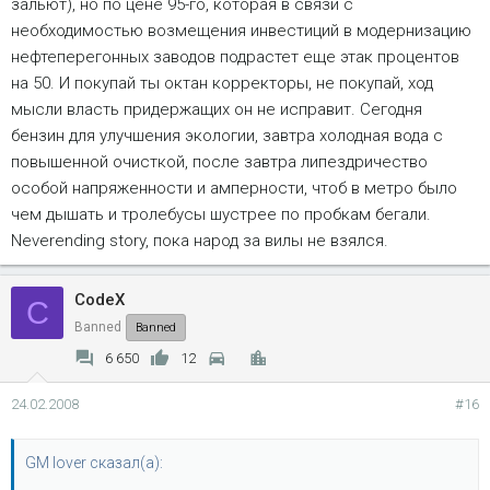
зальют), но по цене 95-го, которая в связи с
необходимостью возмещения инвестиций в модернизацию
нефтеперегонных заводов подрастет еще этак процентов
на 50. И покупай ты октан корректоры, не покупай, ход
мысли власть придержащих он не исправит. Сегодня
бензин для улучшения экологии, завтра холодная вода с
повышенной очисткой, после завтра липездричество
особой напряженности и амперности, чтоб в метро было
чем дышать и тролебусы шустрее по пробкам бегали.
Neverending story, пока народ за вилы не взялся.
CodeX
C
Banned
Banned
6 650
12
24.02.2008
#16
GM lover сказал(а):