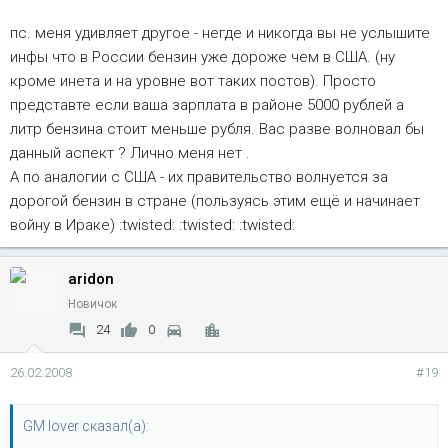
пс. меня удивляет другое - негде и никогда вы не услышите
инфы что в России бензин уже дороже чем в США. (ну
кроме инета и на уровне вот таких постов). Просто
представте если ваша зарплата в районе 5000 рублей а
литр бензина стоит меньше рубля. Вас разве волновал бы
данный аспект ? Лично меня нет .
А по аналогии с США - их правительство волнуется за
дорогой бензин в стране (пользуясь этим ещё и начинает
войну в Ираке) :twisted: :twisted: :twisted:
aridon
Новичок
24
0
26.02.2008
#19
GM lover сказал(а):