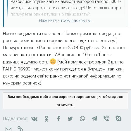
Разбились втулки задних аммортизаторов rancho 5000 -
их отдельно продают и если да, то где? Че то слышал про
полиуретановые втулки, но где их взять?
Нажмите, чтобы раскрыть...
согласен по поводу ходимости...
Насчет ходимости согласен. Посмотрим как отходят, но
попробуй тут узнать....
http://rancho-usa.spb.ru/katalog.htm
Нажмите, чтобы раскрыть...
родные резиновые отходили всего год, что не есть гуд!
Полиуретановые Ранчо стоять 250-400 рубл. за 2 шт. в инет.
магазинах + доставка и ТАЗовские по 10р. за 1 шт. -
разница я думаю есть
(мой комплект резинок 2 шт. по
РАНЧО RS980 - может кому пригодится в будущем, так как
даже на родном сайте ранчо нет никакой информации по
нумерам резинок)
Вам необходимо войти или зарегистрироваться, чтобы здесь
отвечать.
Вконтакте
Одноклассники
Facebook
Twitter
WhatsApp
Telegram
Viber
Skyp
Поделиться:
Электронная почта
Ссылка