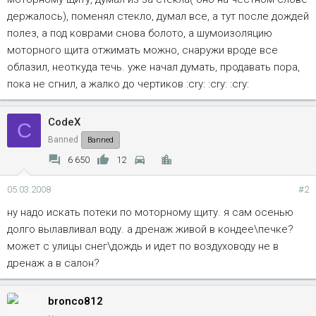
держалось), поменял стекло, думал все, а тут после дождей
полез, а под коврами снова болото, а шумоизоляцию
моторного щита отжимать можно, снаружи вроде все
облазил, неоткуда течь. уже начал думать, продавать пора,
пока не сгнил, а жалко до чертиков :cry: :cry: :cry:
CodeX
C
Banned
Banned
6 650
12
05.03.2008
#2
ну надо искать потеки по моторному щиту. я сам осенью
долго вылавливал воду. а дренаж живой в кондее\печке?
может с улицы снег\дождь и идет по воздуховоду не в
дренаж а в салон?
bronco812