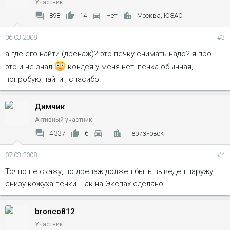
Участник
898
14
Нет
Москва, ЮЗАО
06.03.2008
#3
а где его найти (дренаж)? это печку снимать надо? я про
это и не знал
кондея у меня нет, печка обычная,
попробую найти , спасибо!
Димчик
Активный участник
4 337
6
Неризновск
07.03.2008
#4
Точно не скажу, но дренаж должен быть выведен наружу,
снизу кожуха печки. Так на Экспах сделано.
bronco812
Участник