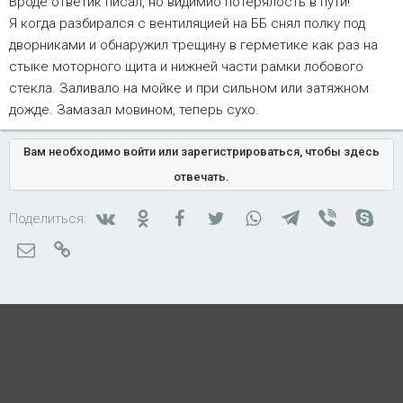
Вроде ответик писал, но видимио потерялость в пути!
Я когда разбирался с вентиляцией на ББ снял полку под
дворниками и обнаружил трещину в герметике как раз на
стыке моторного щита и нижней части рамки лобового
стекла. Заливало на мойке и при сильном или затяжном
дожде. Замазал мовином, теперь сухо.
Вам необходимо войти или зарегистрироваться, чтобы здесь
отвечать.
Вконтакте
Одноклассники
Facebook
Twitter
WhatsApp
Telegram
Viber
Skyp
Поделиться:
Электронная почта
Ссылка