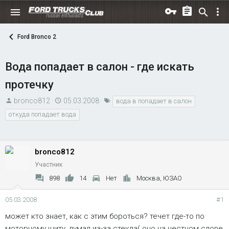
Ford Bronco 2
Вода попадает в салон - где искать
протечку
А
Д
Т
bronco812
05.03.2008
вода в попадает в салон
в
а
е
откуда попадает вода
т
т
г
о
а
и
р
н
bronco812
т
а
Участник
е
ч
898
14
Нет
Москва, ЮЗАО
м
а
ы
л
05.03.2008
#1
а
может кто знает, как с этим бороться? течет где-то по
моторному щиту, думал из-за стекла( оно на честном слове