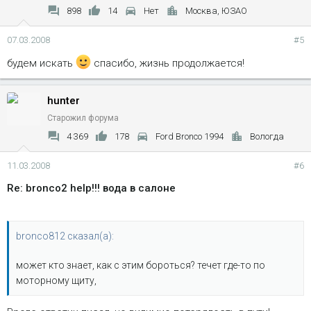
898
14
Нет
Москва, ЮЗАО
07.03.2008
#5
будем искать
спасибо, жизнь продолжается!
hunter
Старожил форума
4 369
178
Ford Bronco 1994
Вологда
11.03.2008
#6
Re: bronco2 help!!! вода в салоне
bronco812 сказал(а):
может кто знает, как с этим бороться? течет где-то по
моторному щиту,