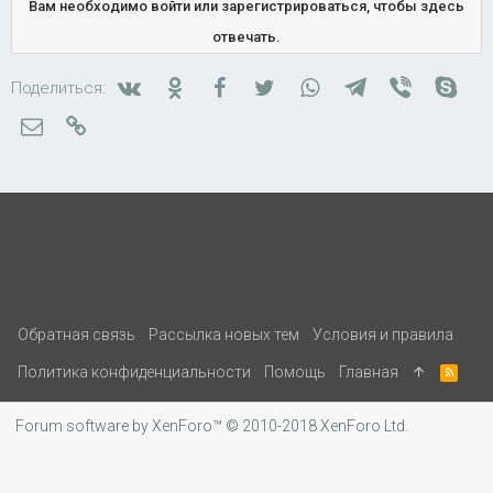
Вам необходимо войти или зарегистрироваться, чтобы здесь
отвечать.
Вконтакте
Одноклассники
Facebook
Twitter
WhatsApp
Telegram
Viber
Skyp
Поделиться:
Электронная почта
Ссылка
Обратная связь
Рассылка новых тем
Условия и правила
Политика конфиденциальности
Помощь
Главная
R
S
S
Forum software by XenForo™
© 2010-2018 XenForo Ltd.