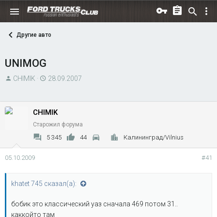
Другие авто
UNIMOG
А
Д
CHIMIK
28.09.2007
в
а
т
т
о
а
CHIMIK
р
н
Старожил форума
т
а
5 345
44
Калининград/Vilnius
е
ч
м
а
05.10.2009
#41
ы
л
а
khatet 745 сказал(а):
бобик это классический уаз сначала 469 потом 31..
каккойто там