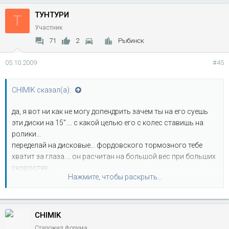
ТУНТУРИ
Т
Участник
71
2
Рыбинск
05.10.2009
#45
CHIMIK сказал(а):
да, я вот ни как не могу допендрить зачем ты на его суешь
эти диски на 15".... с какой целью его с колес ставишь на
ролики...
переделай на дисковые... фордовского тормозного тебе
хватит за глаза.... он расчитан на большой вес при больших
скоростях...
Нажмите, чтобы раскрыть...
всё дело в резине, 44 на 16 и 16.5 не нашёл, поставили TSL
42/15 на 15 радиус, от грузовиков тяжеловата, тракторная
по асфальту никак а tsl самая универсальная да и просвет
CHIMIK
под редуктором 47 см, доделаем отчитаюсь.
Старожил форума