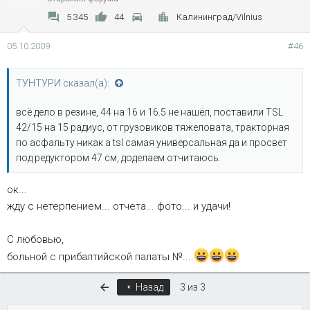
5 345
44
Калининград/Vilnius
05.10.2009
#46
ТУНТУРИ сказал(а):
всё дело в резине, 44 на 16 и 16.5 не нашёл, поставили TSL
42/15 на 15 радиус, от грузовиков тяжеловата, тракторная
по асфальту никак а tsl самая универсальная да и просвет
под редуктором 47 см, доделаем отчитаюсь.
ок...
жду с нетерпением... отчета... фото... и удачи!
С любовью,
больной с прибалтийской палаты №....
Первый
Назад
3 из 3