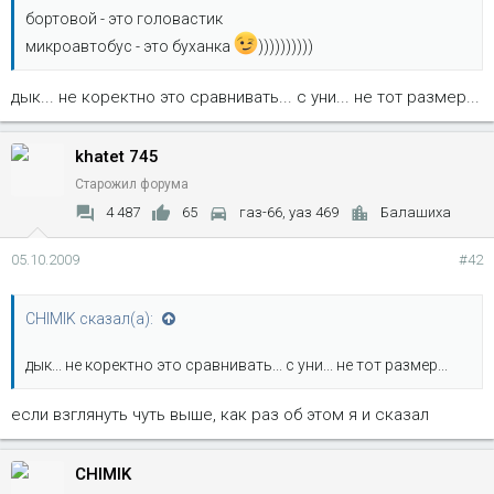
бортовой - это головастик
микроавтобус - это буханка
))))))))))
дык... не коректно это сравнивать... с уни... не тот размер...
khatet 745
Старожил форума
4 487
65
газ-66, уаз 469
Балашиха
05.10.2009
#42
CHIMIK сказал(а):
дык... не коректно это сравнивать... с уни... не тот размер...
если взглянуть чуть выше, как раз об этом я и сказал
CHIMIK