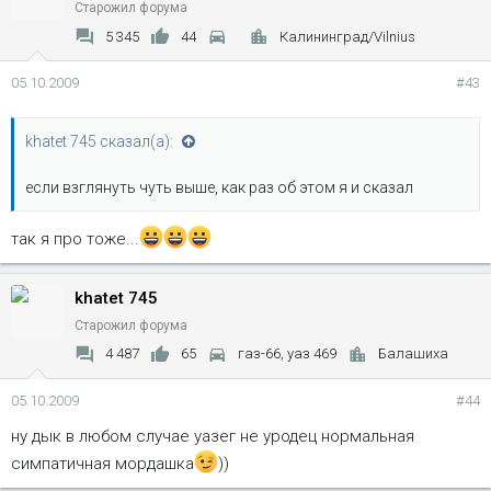
Старожил форума
5 345
44
Калининград/Vilnius
05.10.2009
#43
khatet 745 сказал(а):
если взглянуть чуть выше, как раз об этом я и сказал
так я про тоже...
khatet 745
Старожил форума
4 487
65
газ-66, уаз 469
Балашиха
05.10.2009
#44
ну дык в любом случае уазег не уродец нормальная
симпатичная мордашка
))