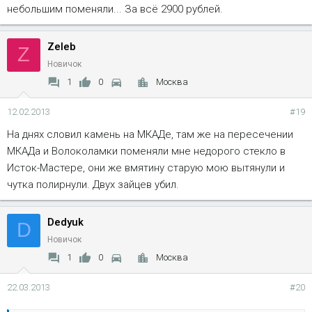
небольшим поменяли... За всё 2900 рублей.
Zeleb
Z
Новичок
1
0
Москва
12.02.2013
#19
На днях словил камень на МКАДе, там же на пересечении
МКАДа и Волоколамки поменяли мне недорого стекло в
Исток-Мастере, они же вмятину старую мою вытянули и
чутка полирнули. Двух зайцев убил.
Dedyuk
D
Новичок
1
0
Москва
22.03.2013
#20