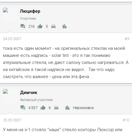
Люцифер
Участник
216
5
24.05.2007
#9
тока есть один момент - на оригинальных стеклах на моей
машине есть надпись - solar tint - это я так понимаю
атермальные стекла, не дают салону сильно нагреваться. А
на китайских я такой надписи не видел... Так-что надо
смотреть что важнее - цена или эта фича...
Димчик
Активный участник
4 337
6
Неризновск
25.05.2007
#10
У меня на э-1 стояло "наше" стекло конторы Люксор или