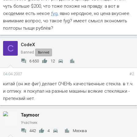
чуть больше $200, что тоже похоже на правду. а вот в
окодемии есть некое
fyg
, явно неродное, но цена вкуснее.
внимание вопрос, чо такое fyg? имеет смысл экономить
полторы тыщи рублёв?
CodeX
C
Banned
Banned
6 650
12
04.04.2007
#2
китай (он же фиг) делает ОЧЕНЬ качественные стекла. в т.ч.
и оптику. я покупал на разные машины всякие стекляшки -
претензий нет.
Taymoor
Участник
442
4
Москва