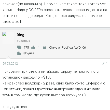
похожее(по названию). Нормальное такое, тока в углах чуть
косит... Надо у DGIPERа спросить точное название, он ща на
ентом пепелацце ездит. Кста, он тож задумался о смене
стекла :roll: ...
0leg
Участник
175
1
Chrysler Pacifica AWD '06
Фрунзе
29.03.2012
#11
привозили три стекла китайских, фирму не помню, но с
установкой выходило ~$100
на крайслер вояджер - 2 раза, одно было убито шифером с
5ти этажки, причем достойно выдержало удар и не дало
течь в том месте где кусок шифера воткнулся )
и на додж неон