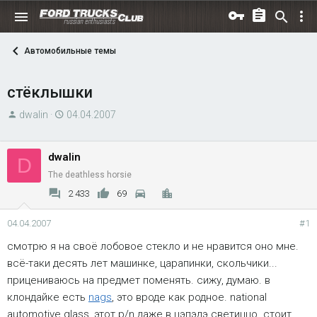
Автомобильные темы
стёклышки
А
Д
dwalin
04.04.2007
в
а
т
т
dwalin
D
о
а
The deathless horsie
р
н
т
а
2 433
69
е
ч
м
а
04.04.2007
#1
ы
л
смотрю я на своё лобовое стекло и не нравится оно мне.
а
всё-таки десять лет машинке, царапинки, скольчики...
прицениваюсь на предмет поменять. сижу, думаю. в
клондайке есть
nags
, это вроде как родное. national
automotive glass, этот p/n даже в цэпэдэ светиццо. стоит