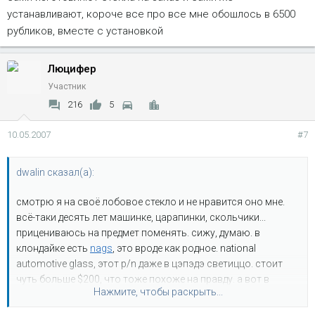
устанавливают, короче все про все мне обошлось в 6500
рубликов, вместе с установкой
Люцифер
Участник
216
5
10.05.2007
#7
dwalin сказал(а):
смотрю я на своё лобовое стекло и не нравится оно мне.
всё-таки десять лет машинке, царапинки, скольчики...
прицениваюсь на предмет поменять. сижу, думаю. в
клондайке есть
nags
, это вроде как родное. national
automotive glass, этот p/n даже в цэпэдэ светиццо. стоит
чуть больше $200, что тоже похоже на правду. а вот в
Нажмите, чтобы раскрыть...
окодемии есть некое
fyg
, явно неродное, но цена вкуснее.
внимание вопрос, чо такое fyg? имеет смысл экономить