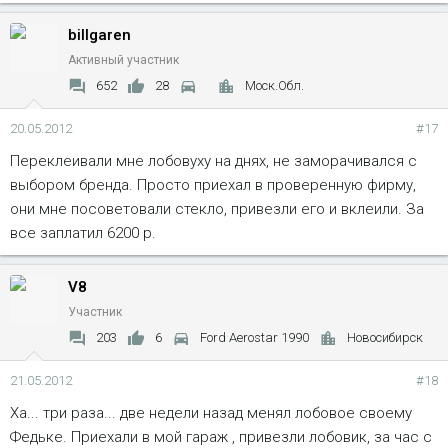
billgaren
Активный участник
652
28
Моск.Обл.
20.05.2012
#17
Переклеивали мне лобовуху на днях, не заморачивался с
выбором бренда. Просто приехал в проверенную фирму,
они мне посоветовали стекло, привезли его и вклеили. За
все заплатил 6200 р.
V8
Участник
203
6
Ford Aerostar 1990
Новосибирск
21.05.2012
#18
Ха... три раза... две недели назад менял лобовое своему
Федьке. Приехали в мой гараж , привезли лобовик, за час с