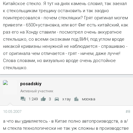
Китайское стекло. Я тут на днях камень словил, так заехал
полторы тыщи рублёв?
к стекольщикам трещину остановить и так заодно
поинтересовался - почем стекляшки? Грят оригинал могем
привезти - 6500+установка, или вот Фиг есть китайский, как
раз его на Хонду ставили - посмотрел очень аккуратное
стеклышко, со всеми окозками под ВИН, под углом вроде
никакой кривизны ненужной не наблюдается - спрашиваю -
от оригинала чем отличается - грят - ничем, даже лучче!
Слова словами, но визуально вроде очень достойное
стеклышко.
posadskiy
Активный участник
1 249
3
x ray
москва
10.05.2007
#8
а что вы удивляетесь - в Китае полно автопроизводств, а а/
м стекла технологически не так уж сложны в производстве