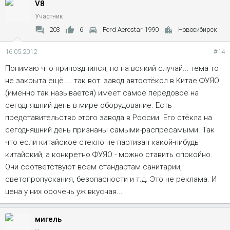
V8
Участник
203
6
Ford Aerostar 1990
Новосибирск
16.05.2012
#14
Понимаю что припозднился, но на всякий случай... тема то
не закрыта ещё.... так вот: завод автостёкол в Китае ФУЯО
(именно так называется) имеет самое передовое на
сегодняшний день в мире оборудование. Есть
представительство этого завода в России. Его стёкла на
сегодняшний день признаны самыми-распресамыми. Так
что если китайское стекло не партизан какой-нибудь
китайский, а конкретно ФУЯО - можно ставить спокойно.
Они соответствуют всем стандартам санитарии,
светопропускания, безопасности и т.д. Это не реклама. И
цена у них ооочень уж вкусная...
мигель