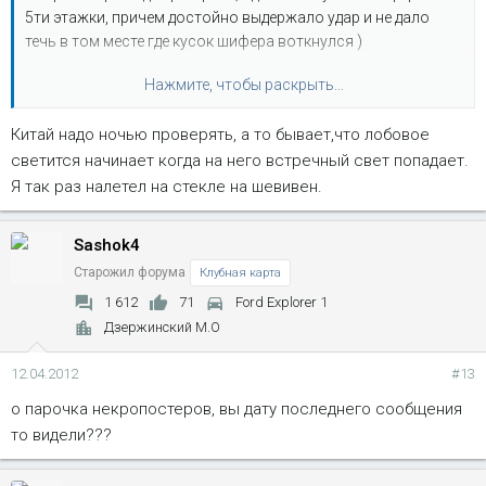
5ти этажки, причем достойно выдержало удар и не дало
течь в том месте где кусок шифера воткнулся )
Нажмите, чтобы раскрыть...
и на додж неон
Китай надо ночью проверять, а то бывает,что лобовое
стекла без балды - не хуже оригинала, а учитывая, что
светится начинает когда на него встречный свет попадает.
оригинал уже весь потертый со сколами мелкими, так
вообще зашибись )
Я так раз налетел на стекле на шевивен.
p.s. сорри за некропост ) тему обнаружил по ключевику
Sashok4
'solar' когда искал темы про солнечные панели )
Старожил форума
Клубная карта
1 612
71
Ford Explorer 1
Дзержинский М.О
12.04.2012
#13
о парочка некропостеров, вы дату последнего сообщения
то видели???