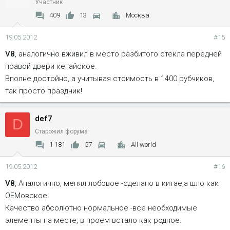
Участник
409
13
Москва
19.05.2012
#15
V8
, аналогично вживил в место разбитого стекла передней
правой двери кетайское.
Вполне достойно, а учитывая стоимость в 1400 рубчиков,
так просто праздник!
def7
D
Старожил форума
1 181
57
All world
19.05.2012
#16
V8
, Аналогично, менял лобовое -сделано в китае,а шло как
ОЕМовское.
Качество абсолютно нормальное -все необходимые
элементы на месте, в проем встало как родное.