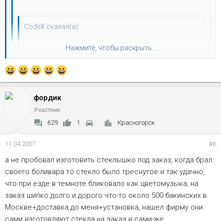
CodeX сказал(а):
китай (он же фиг) делает ОЧЕНЬ качественные
Нажмите, чтобы раскрыть...
стекла. в т.ч. и оптику. я покупал на разные машины
всякие стекляшки - претензий нет.
Нажмите, чтобы раскрыть...
Полностью согласен.Кстати,по-китайски это звучит как
фордик
ну какого фуя так выражаться тут?
ФУЯ!
Участник
Нажмите, чтобы раскрыть...
629
1
Красногорск
11.04.2007
#6
а не пробовал изготовить стеклышко под заказ, когда брал
своего боливара то стекло было треснутое и так удачно,
что при езде в темноте бликовало как цветомузыка, на
заказ шипко долго и дорого что-то около 500 бакинских в
Москве+доставка до меня+установка, нашел фирму они
сами изготовляют стекла на заказ и сами-же