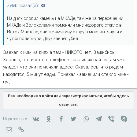
Zeleb сказал(а):
На днях словил камень на МКАДе, там же на пересечении
МКАДа и Волоколамки поменяли мне недорого стекло в
Исток-Мастере, они же вмятину старую мою вытянули и
чутка полирнули. Двух зайцев убил.
Заехал к ним на днях а там - НИКОГО нет. Зашибись.
Хорошо, что инет на телефоне - нарыл их сайт и там уже
увидел, что они поменяли адрес. Оказалось, что рядом
находятся, 5 минут езды. Приехал - заменили стекло мне -
гуд.
Вам необходимо войти или зарегистрироваться, чтобы здесь
отвечать.
Вконтакте
Одноклассники
Facebook
Twitter
WhatsApp
Telegram
Viber
Skyp
Поделиться:
Электронная почта
Ссылка