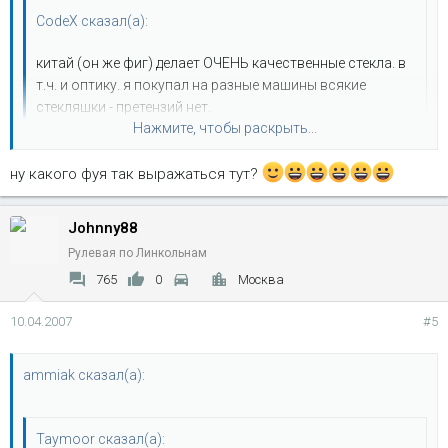
CodeX сказал(а):
китай (он же фиг) делает ОЧЕНЬ качественные стекла. в
т.ч. и оптику. я покупал на разные машины всякие
стекляшки - претензий нет.
Нажмите, чтобы раскрыть...
Полностью согласен.Кстати,по-китайски это звучит как
ну какого фуя так выражаться тут?
ФУЯ!
Нажмите, чтобы раскрыть...
Johnny88
Рулевая по Линкольнам
765
0
Москва
10.04.2007
#5
ammiak сказал(а):
Taymoor сказал(а):