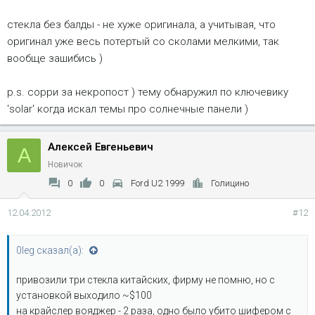
стекла без балды - не хуже оригинала, а учитывая, что
оригинал уже весь потертый со сколами мелкими, так
вообще зашибись )
p.s. сорри за некропост ) тему обнаружил по ключевику
'solar' когда искал темы про солнечные панели )
Алексей Евгеньевич
А
Новичок
0
0
Ford U2 1999
Голицино
12.04.2012
#12
0leg сказал(а):
привозили три стекла китайских, фирму не помню, но с
установкой выходило ~$100
на крайслер вояджер - 2 раза, одно было убито шифером с