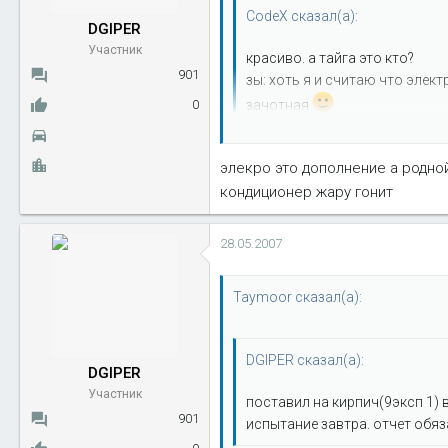
CodeX сказал(а):
DGIPER
Участник
красиво. а тайга это кто?
901
зы: хоть я и считаю что элек
зачотная
0
тайга это ВАЗ-21214 нива
элекро это дополнение а родной
кондиционер жару гонит
28.05.2007
Taymoor сказал(а):
DGIPER сказал(а):
DGIPER
Участник
поставил на кирпич(9эксп 1) 
901
испытание завтра. отчет обяз