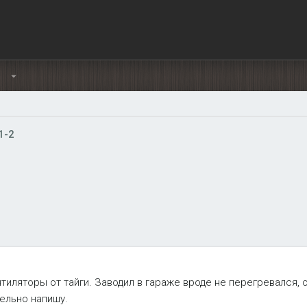
Ы
1-2
нтиляторы от тайги. Заводил в гараже вроде не перегревался,
тельно напишу.