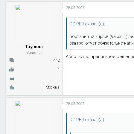
28.05.2007
DGIPER сказал(а):
поставил на кирпич(9эксп 1) ве
завтра. отчет обязательно напи
Taymoor
Участник
Абсолютно правильное решение 
442
4
Москва
28.05.2007
DGIPER сказал(а):