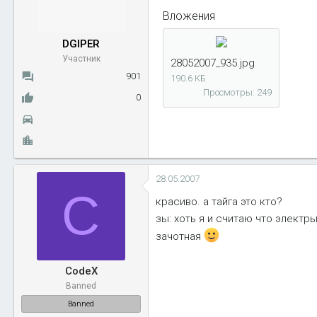
ы
л
Вложения
а
DGIPER
Участник
28052007_935.jpg
901
190.6 КБ
Просмотры: 249
0
28.05.2007
C
красиво. а тайга это кто?
зы: хоть я и считаю что электр
зачотная
CodeX
Banned
Banned