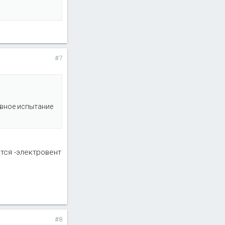
#7
овное испытание
тся -электровент
#8