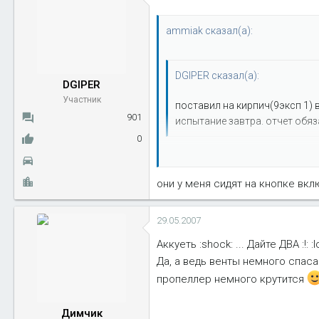
ammiak сказал(а):
DGIPER сказал(а):
DGIPER
Участник
поставил на кирпич(9эксп 1) 
901
испытание завтра. отчет обяз
0
ставил такой - недостатков 2:
1 электровент включается и ох
они у меня сидят на кнопке вкл
снова включается
2 из двух вентов один умер чер
29.05.2007
Аккуеть :shock: ... Дайте ДВА :!: 
Да, а ведь венты немного спас
пропеллер немного крутится
Димчик