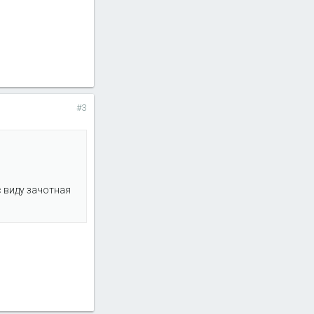
#3
с виду зачотная