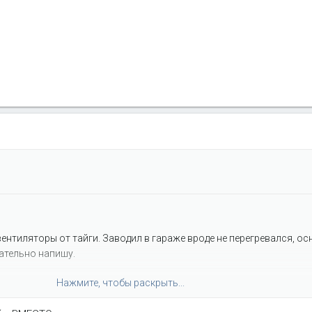
вентиляторы от тайги. Заводил в гараже вроде не перегревался, о
ательно напишу.
Нажмите, чтобы раскрыть...
лаждает вискомуфту, которая перестает работать, движок греется 