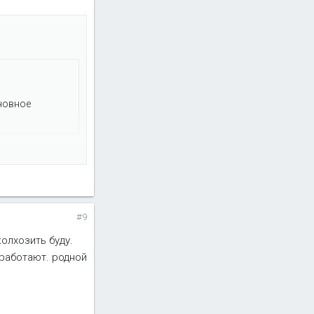
сновное
-электровент
#9
олхозить буду.
 работают. родной