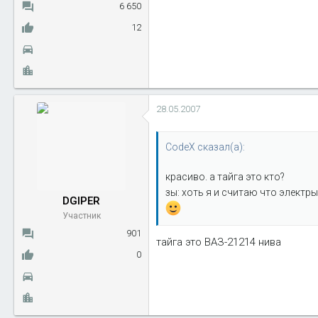
6 650
12
28.05.2007
CodeX сказал(а):
красиво. а тайга это кто?
зы: хоть я и считаю что электр
DGIPER
Участник
901
тайга это ВАЗ-21214 нива
0