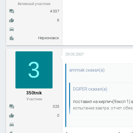
Активный участник
4 337
6
Неризновск
29.05.2007
3
ammiak сказал(а):
DGIPER сказал(а):
350tnik
Участник
поставил на кирпич(9эксп 1) 
325
испытание завтра. отчет обяз
0
ставил такой - недостатков 2:
1 электровент включается и ох