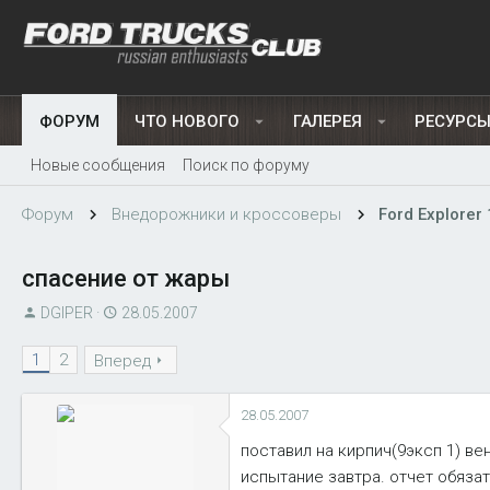
ФОРУМ
ЧТО НОВОГО
ГАЛЕРЕЯ
РЕСУРС
Новые сообщения
Поиск по форуму
Форум
Внедорожники и кроссоверы
Ford Explorer 
спасение от жары
А
Д
DGIPER
28.05.2007
в
а
1
2
т
Вперед
т
о
а
р
н
28.05.2007
т
а
поставил на кирпич(9эксп 1) ве
е
ч
испытание завтра. отчет обяза
м
а