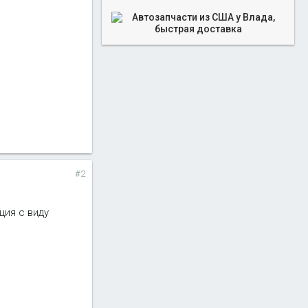
#2
ция с виду