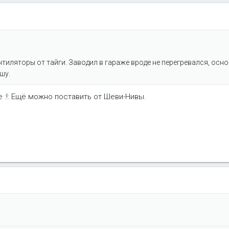
нтиляторы от тайги. Заводил в гараже вроде не перегревался, осн
шу.
:!: Ещё можно поставить от Шеви-Нивы.