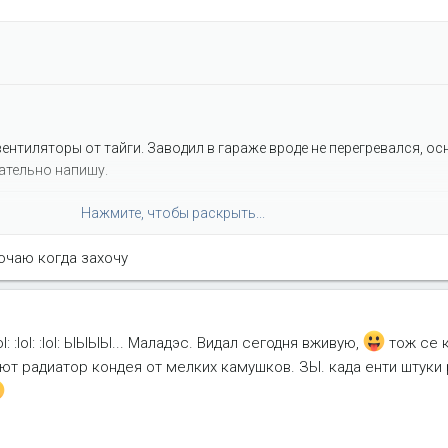
вентиляторы от тайги. Заводил в гараже вроде не перегревался, о
ательно напишу.
Нажмите, чтобы раскрыть...
лаждает вискомуфту, которая перестает работать, движок греется 
ючаю когда захочу
Нажмите, чтобы раскрыть...
ез полгода и пункт 1 стал совсем нерадостным
:lol: :lol: :lol: ЫЫЫЫ... Маладэс. Видал сегодня вживую,
тож се к
ают радиатор кондея от мелких камушков. ЗЫ. када енти штуки