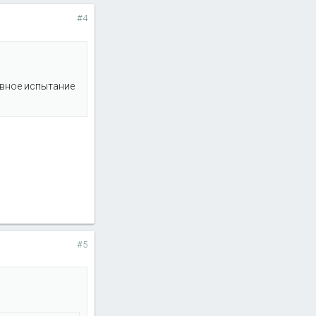
#4
овное испытание
#5