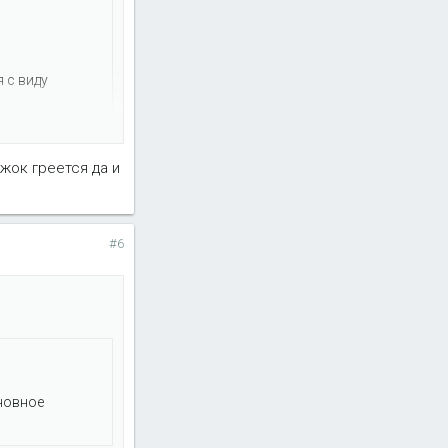
 с виду
жок греется да и
#6
сновное