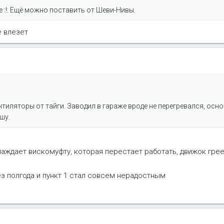
:!: Ещё можно поставить от Шеви-Нивы.
е влезет
нтиляторы от тайги. Заводил в гараже вроде не перегревался, осн
шу.
лаждает вискомуфту, которая перестает работать, движок грее
ез полгода и пункт 1 стал совсем нерадостным