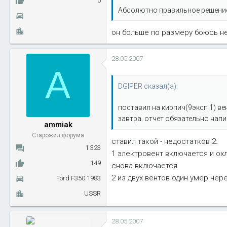
0
Абсолютно правильное решение 
он больше по размеру боюсь н
28.05.2007
A
DGIPER сказал(а):
поставил на кирпич(9эксп 1) ве
завтра. отчет обязательно напи
ammiak
Старожил форума
ставил такой - недостатков 2:
1 323
1 электровент включается и ох
149
снова включается
2 из двух вентов один умер чер
Ford F350 1983
USSR
28.05.2007