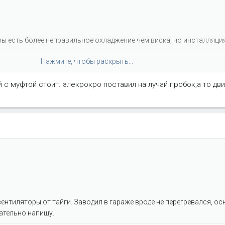
тры есть более неправильное охладжение чем виска, но инсталляция
Нажмите, чтобы раскрыть...
 с муфтой стоит. элекрокро поставил на лучай пробок,а то дви
Нажмите, чтобы раскрыть...
вентиляторы от тайги. Заводил в гараже вроде не перегревался, о
ательно напишу.